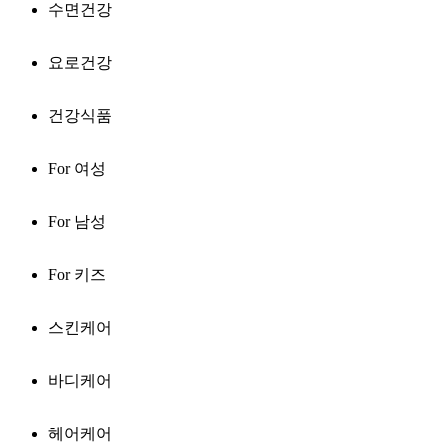
수면건강
요로건강
건강식품
For 여성
For 남성
For 키즈
스킨케어
바디케어
헤어케어