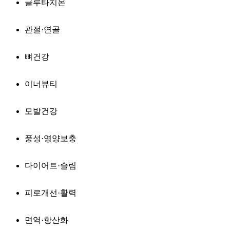
글루타치온
관절·연골
뼈건강
이너뷰티
모발건강
풍성·영양보충
다이어트·슬림
피로개선·활력
면역·항산화