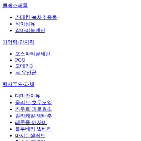
콜레스테롤
카테킨·녹차추출물
식이섬유
감마리놀렌산
기억력·인지력
포스파티딜세린
PQQ
오메가3
뇌 유산균
헬시푸드·과채
대마종자유
올리브·호두오일
카무트·파로효소
컬리케일·양배추
레몬즙·애사비
블루베리·빌베리
마시는샐러드