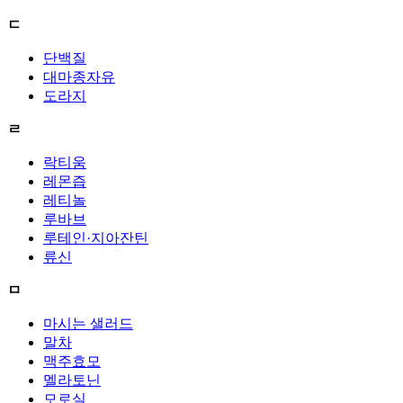
ㄷ
단백질
대마종자유
도라지
ㄹ
락티움
레몬즙
레티놀
루바브
루테인·지아잔틴
류신
ㅁ
마시는 샐러드
말차
맥주효모
멜라토닌
모로실