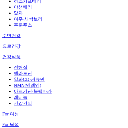
하스카프베리
야생베리
말차
여주·새싹보리
푸룬주스
수면건강
요로건강
건강식품
전해질
멜라토닌
알파CD·커큐민
NMN(엔엠엔)
아르기닌·블랙마카
레티놀
건강간식
For 여성
For 남성