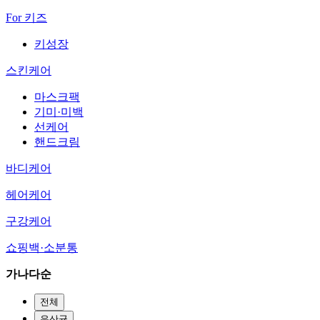
For 키즈
키성장
스킨케어
마스크팩
기미·미백
선케어
핸드크림
바디케어
헤어케어
구강케어
쇼핑백·소분통
가나다순
전체
유산균