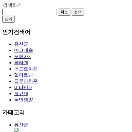
검색하기
취소
검색
닫기
인기검색어
유산균
마그네슘
오메가3
콜라겐
콘드로이친
멜라토닌
글루타치온
비타민D
코큐텐
국민영양
카테고리
유산균