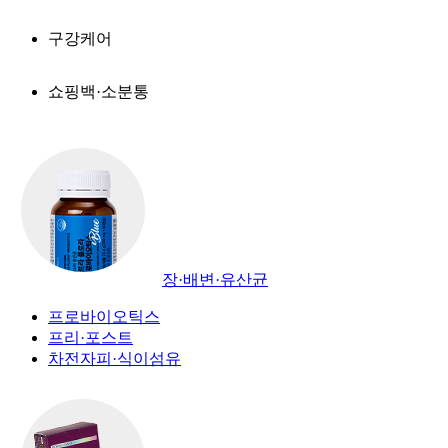
구강케어
쇼핑백·소분통
장·배변·유산균
프로바이오틱스
프리·포스트
차전자피·식이섬유