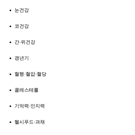
눈건강
코건강
간·위건강
갱년기
혈행·혈압·혈당
콜레스테롤
기억력·인지력
헬시푸드·과채