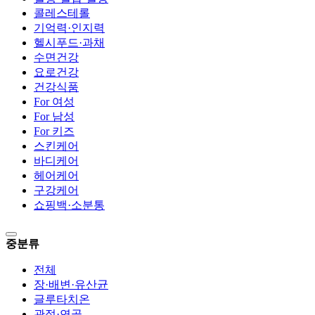
콜레스테롤
기억력·인지력
헬시푸드·과채
수면건강
요로건강
건강식품
For 여성
For 남성
For 키즈
스킨케어
바디케어
헤어케어
구강케어
쇼핑백·소분통
중분류
전체
장·배변·유산균
글루타치온
관절·연골