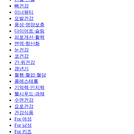
뼈건강
이너뷰티
모발건강
풍성·영양보충
다이어트·슬림
피로개선·활력
면역·항산화
눈건강
코건강
간·위건강
갱년기
혈행·혈압·혈당
콜레스테롤
기억력·인지력
헬시푸드·과채
수면건강
요로건강
건강식품
For 여성
For 남성
For 키즈