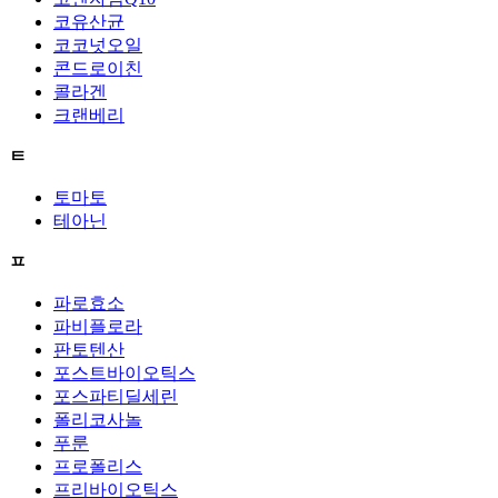
코유산균
코코넛오일
콘드로이친
콜라겐
크랜베리
ㅌ
토마토
테아닌
ㅍ
파로효소
파비플로라
판토텐산
포스트바이오틱스
포스파티딜세린
폴리코사놀
푸룬
프로폴리스
프리바이오틱스