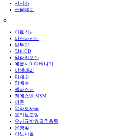
시서스
쏘팔메토
ㅇ
아르기닌
아스타잔틴
알부민
알파CD
알파리포산
애플사이다비니거
야생베리
야채수
양배추
엘라스틴
엠에스엠 MSM
여주
옥타코사놀
올리브오일
유산균발효굴추출물
은행잎
이노시톨