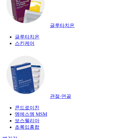
글루타치온
글루타치온
스킨케어
관절·연골
콘드로이친
엠에스엠 MSM
보스웰리아
초록입홍합