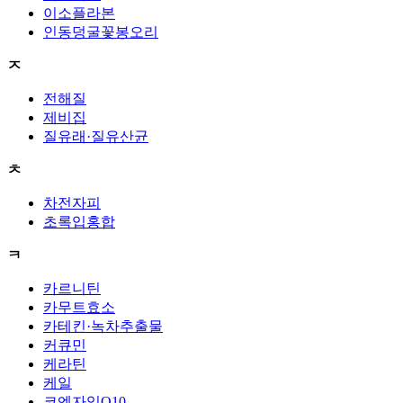
이소플라본
인동덩굴꽃봉오리
ㅈ
전해질
제비집
질유래·질유산균
ㅊ
차전자피
초록입홍합
ㅋ
카르니틴
카무트효소
카테킨·녹차추출물
커큐민
케라틴
케일
코엔자임Q10