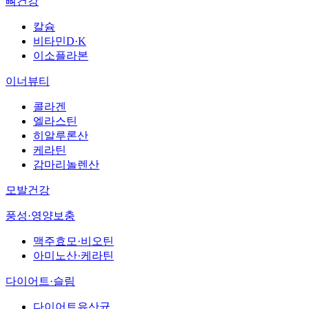
뼈건강
칼슘
비타민D·K
이소플라본
이너뷰티
콜라겐
엘라스틴
히알루론산
케라틴
감마리놀렌산
모발건강
풍성·영양보충
맥주효모·비오틴
아미노산·케라틴
다이어트·슬림
다이어트유산균