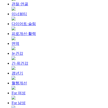
관절·연골
이너뷰티
다이어트·슬림
피로개선·활력
면역
눈건강
간·위건강
갱년기
혈행개선
For 여성
For 남성