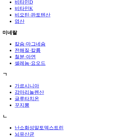
비타민D
비타민K
비오틴·판토텐산
엽산
미네랄
칼슘·마그네슘
전해질·칼륨
철분·아연
셀레늄·요오드
ㄱ
가르시니아
감마리놀렌산
글루타치온
꾸지뽕
ㄴ
난소화성말토덱스트린
뇌유산균