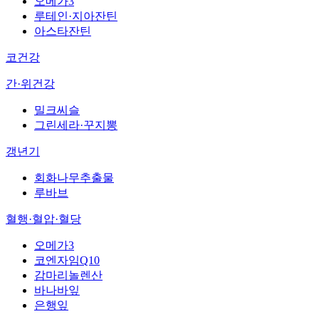
오메가3
루테인·지아잔틴
아스타잔틴
코건강
간·위건강
밀크씨슬
그린세라·꾸지뽕
갱년기
회화나무추출물
루바브
혈행·혈압·혈당
오메가3
코엔자임Q10
감마리놀렌산
바나바잎
은행잎