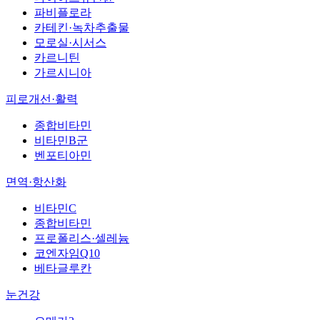
파비플로라
카테킨·녹차추출물
모로실·시서스
카르니틴
가르시니아
피로개선·활력
종합비타민
비타민B군
벤포티아민
면역·항산화
비타민C
종합비타민
프로폴리스·셀레늄
코엔자임Q10
베타글루칸
눈건강