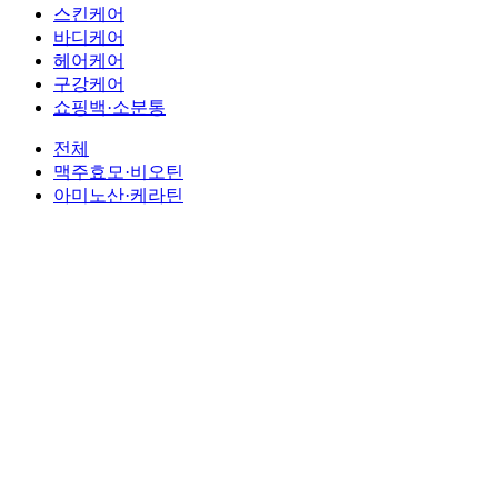
스킨케어
바디케어
헤어케어
구강케어
쇼핑백·소분통
전체
맥주효모·비오틴
아미노산·케라틴