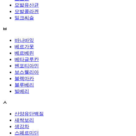
모발유산균
모발콜라겐
밀크씨슬
ㅂ
바나바잎
베르가못
베르베린
베타글루칸
벤포티아민
보스웰리아
블랙마카
블루베리
빌베리
ㅅ
산양유단백질
새싹보리
생강차
스페르미딘