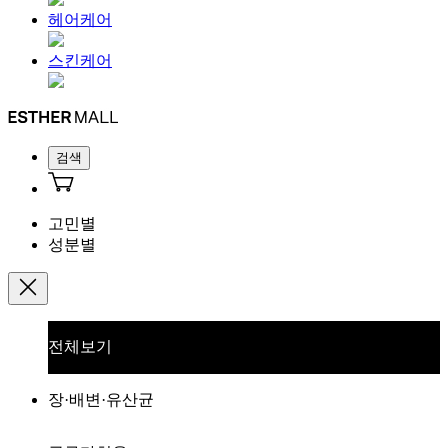
헤어케어
스킨케어
검색
고민별
성분별
전체보기
장·배변·유산균