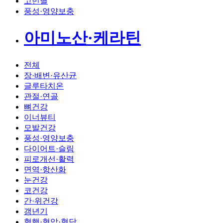
고민별
풍성·영양보충
아미노산·케라틴
전체
장·배변·유산균
글루타치온
관절·연골
뼈건강
이너뷰티
모발건강
풍성·영양보충
다이어트·슬림
피로개선·활력
면역·항산화
눈건강
코건강
간·위건강
갱년기
혈행·혈압·혈당