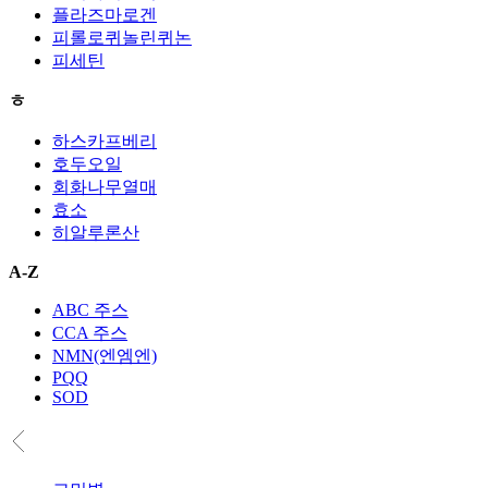
플라즈마로겐
피롤로퀴놀린퀴논
피세틴
ㅎ
하스카프베리
호두오일
회화나무열매
효소
히알루론산
A-Z
ABC 주스
CCA 주스
NMN(엔엠엔)
PQQ
SOD