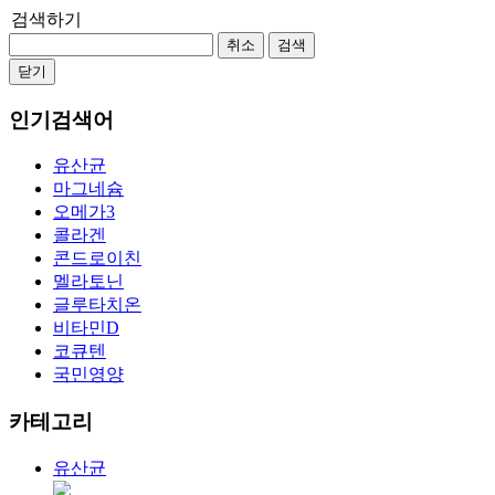
검색하기
취소
검색
닫기
인기검색어
유산균
마그네슘
오메가3
콜라겐
콘드로이친
멜라토닌
글루타치온
비타민D
코큐텐
국민영양
카테고리
유산균