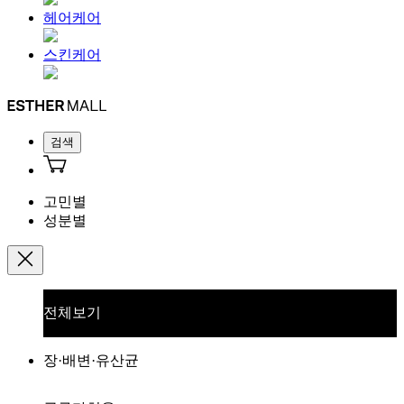
헤어케어
스킨케어
검색
고민별
성분별
전체보기
장·배변·유산균