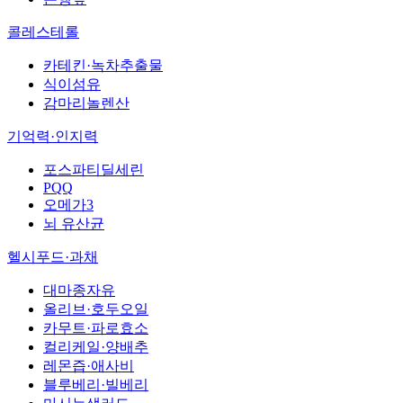
콜레스테롤
카테킨·녹차추출물
식이섬유
감마리놀렌산
기억력·인지력
포스파티딜세린
PQQ
오메가3
뇌 유산균
헬시푸드·과채
대마종자유
올리브·호두오일
카무트·파로효소
컬리케일·양배추
레몬즙·애사비
블루베리·빌베리