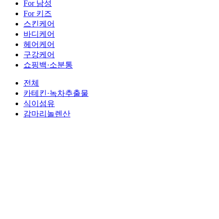
For 남성
For 키즈
스킨케어
바디케어
헤어케어
구강케어
쇼핑백·소분통
전체
카테킨·녹차추출물
식이섬유
감마리놀렌산