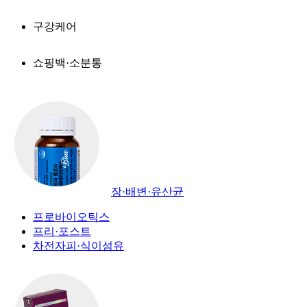
구강케어
쇼핑백·소분통
장·배변·유산균
프로바이오틱스
프리·포스트
차전자피·식이섬유