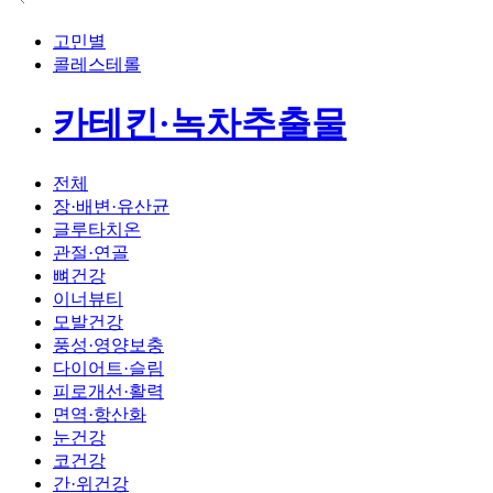
고민별
콜레스테롤
카테킨·녹차추출물
전체
장·배변·유산균
글루타치온
관절·연골
뼈건강
이너뷰티
모발건강
풍성·영양보충
다이어트·슬림
피로개선·활력
면역·항산화
눈건강
코건강
간·위건강