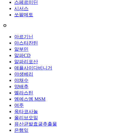
스페르미딘
시서스
쏘팔메토
ㅇ
아르기닌
아스타잔틴
알부민
알파CD
알파리포산
애플사이다비니거
야생베리
야채수
양배추
엘라스틴
엠에스엠 MSM
여주
옥타코사놀
올리브오일
유산균발효굴추출물
은행잎