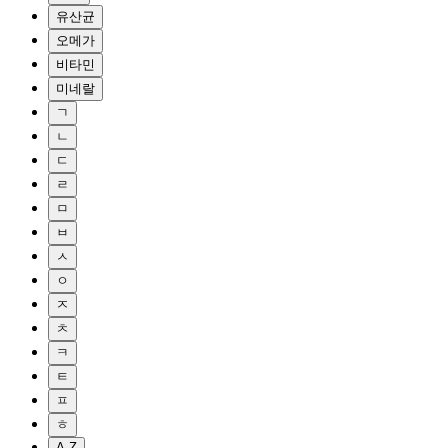
유산균
오메가
비타민
미네랄
ㄱ
ㄴ
ㄷ
ㄹ
ㅁ
ㅂ
ㅅ
ㅇ
ㅈ
ㅊ
ㅋ
ㅌ
ㅍ
ㅎ
A-Z