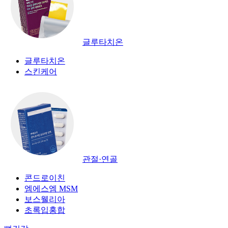
글루타치온
글루타치온
스킨케어
관절·연골
콘드로이친
엠에스엠 MSM
보스웰리아
초록입홍합