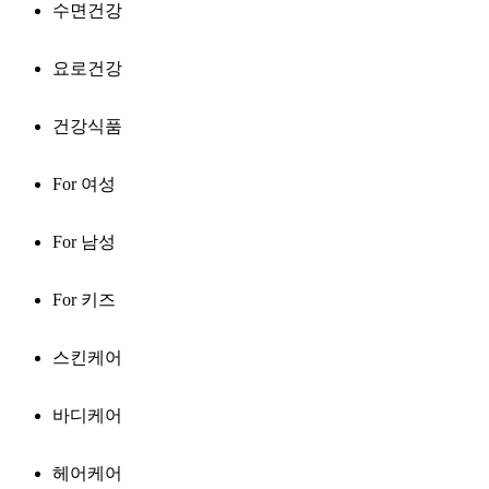
수면건강
요로건강
건강식품
For 여성
For 남성
For 키즈
스킨케어
바디케어
헤어케어