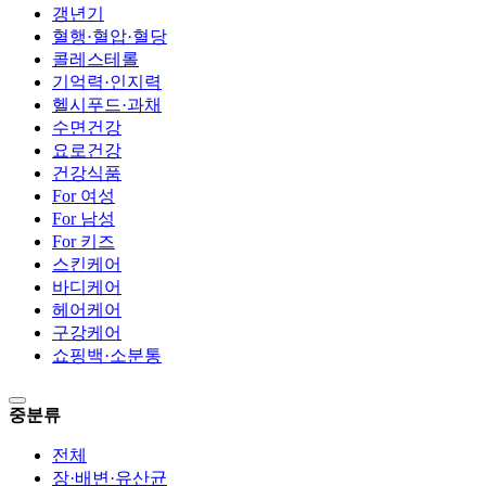
갱년기
혈행·혈압·혈당
콜레스테롤
기억력·인지력
헬시푸드·과채
수면건강
요로건강
건강식품
For 여성
For 남성
For 키즈
스킨케어
바디케어
헤어케어
구강케어
쇼핑백·소분통
중분류
전체
장·배변·유산균