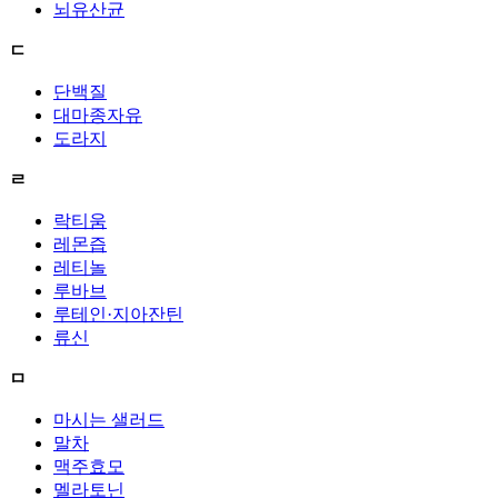
뇌유산균
ㄷ
단백질
대마종자유
도라지
ㄹ
락티움
레몬즙
레티놀
루바브
루테인·지아잔틴
류신
ㅁ
마시는 샐러드
말차
맥주효모
멜라토닌