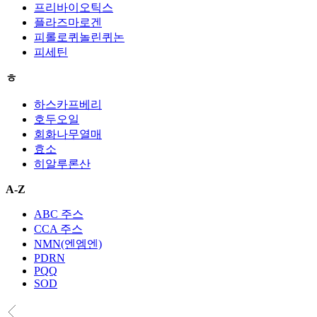
프리바이오틱스
플라즈마로겐
피롤로퀴놀린퀴논
피세틴
ㅎ
하스카프베리
호두오일
회화나무열매
효소
히알루론산
A-Z
ABC 주스
CCA 주스
NMN(엔엠엔)
PDRN
PQQ
SOD