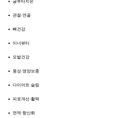
글루타치온
관절·연골
뼈건강
이너뷰티
모발건강
풍성·영양보충
다이어트·슬림
피로개선·활력
면역·항산화