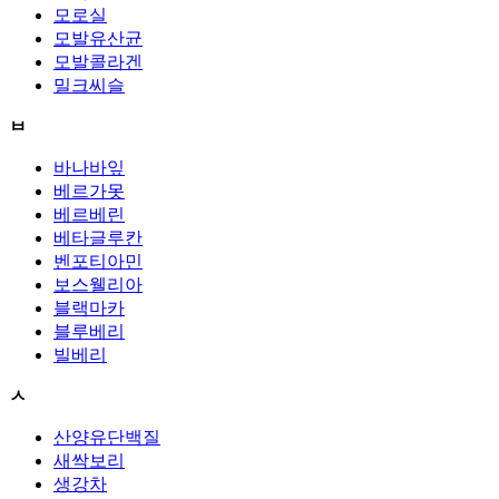
모로실
모발유산균
모발콜라겐
밀크씨슬
ㅂ
바나바잎
베르가못
베르베린
베타글루칸
벤포티아민
보스웰리아
블랙마카
블루베리
빌베리
ㅅ
산양유단백질
새싹보리
생강차