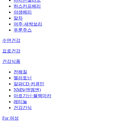
마시는샐러드
하스카프베리
야생베리
말차
여주·새싹보리
푸룬주스
수면건강
요로건강
건강식품
전해질
멜라토닌
알파CD·커큐민
NMN(엔엠엔)
아르기닌·블랙마카
레티놀
건강간식
For 여성