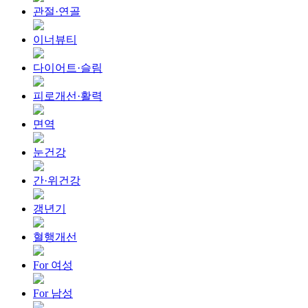
관절·연골
이너뷰티
다이어트·슬림
피로개선·활력
면역
눈건강
간·위건강
갱년기
혈행개선
For 여성
For 남성