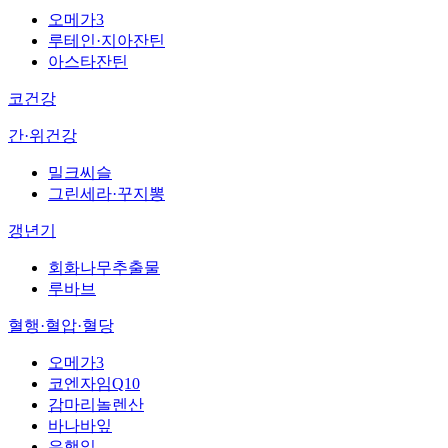
오메가3
루테인·지아잔틴
아스타잔틴
코건강
간·위건강
밀크씨슬
그린세라·꾸지뽕
갱년기
회화나무추출물
루바브
혈행·혈압·혈당
오메가3
코엔자임Q10
감마리놀렌산
바나바잎
은행잎