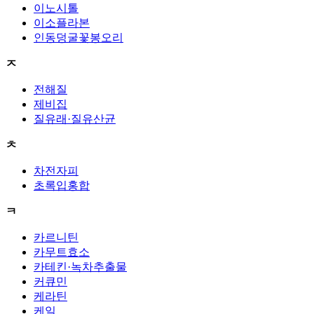
이노시톨
이소플라본
인동덩굴꽃봉오리
ㅈ
전해질
제비집
질유래·질유산균
ㅊ
차전자피
초록입홍합
ㅋ
카르니틴
카무트효소
카테킨·녹차추출물
커큐민
케라틴
케일