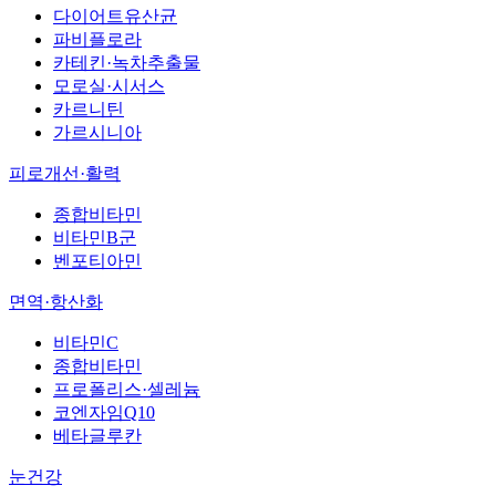
다이어트유산균
파비플로라
카테킨·녹차추출물
모로실·시서스
카르니틴
가르시니아
피로개선·활력
종합비타민
비타민B군
벤포티아민
면역·항산화
비타민C
종합비타민
프로폴리스·셀레늄
코엔자임Q10
베타글루칸
눈건강