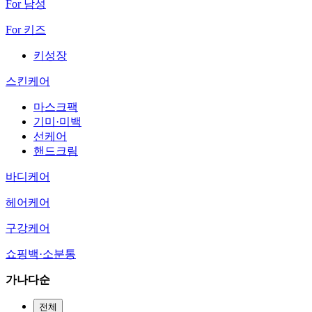
For 남성
For 키즈
키성장
스킨케어
마스크팩
기미·미백
선케어
핸드크림
바디케어
헤어케어
구강케어
쇼핑백·소분통
가나다순
전체