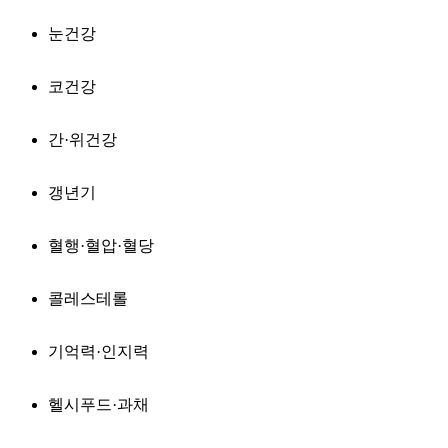
눈건강
코건강
간·위건강
갱년기
혈행·혈압·혈당
콜레스테롤
기억력·인지력
헬시푸드·과채