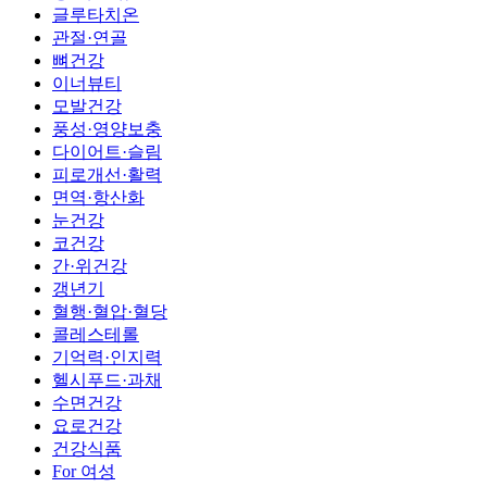
글루타치온
관절·연골
뼈건강
이너뷰티
모발건강
풍성·영양보충
다이어트·슬림
피로개선·활력
면역·항산화
눈건강
코건강
간·위건강
갱년기
혈행·혈압·혈당
콜레스테롤
기억력·인지력
헬시푸드·과채
수면건강
요로건강
건강식품
For 여성