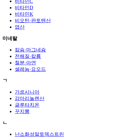
비타민C
비타민D
비타민K
비오틴·판토텐산
엽산
미네랄
칼슘·마그네슘
전해질·칼륨
철분·아연
셀레늄·요오드
ㄱ
가르시니아
감마리놀렌산
글루타치온
꾸지뽕
ㄴ
난소화성말토덱스트린