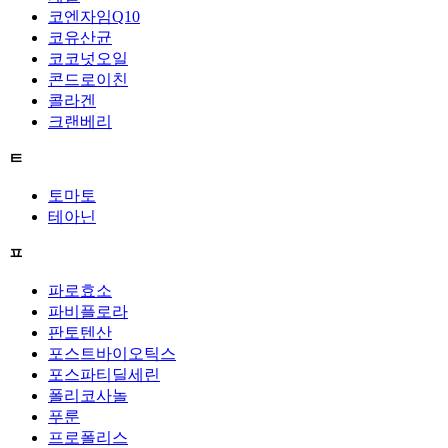
코엔자임Q10
코유산균
코코넛오일
콘드로이친
콜라겐
크랜베리
ㅌ
토마토
테아닌
ㅍ
파로효소
파비플로라
판토텐산
포스트바이오틱스
포스파티딜세린
폴리코사놀
푸룬
프로폴리스