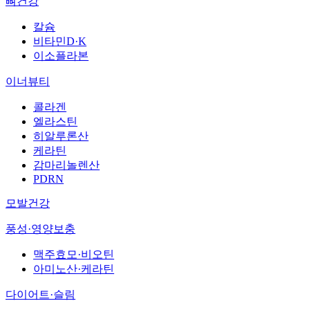
뼈건강
칼슘
비타민D·K
이소플라본
이너뷰티
콜라겐
엘라스틴
히알루론산
케라틴
감마리놀렌산
PDRN
모발건강
풍성·영양보충
맥주효모·비오틴
아미노산·케라틴
다이어트·슬림