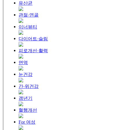
유산균
관절·연골
이너뷰티
다이어트·슬림
피로개선·활력
면역
눈건강
간·위건강
갱년기
혈행개선
For 여성