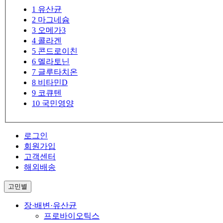
1
유산균
2
마그네슘
3
오메가3
4
콜라겐
5
콘드로이친
6
멜라토닌
7
글루타치온
8
비타민D
9
코큐텐
10
국민영양
로그인
회원가입
고객센터
해외배송
고민별
장·배변·유산균
프로바이오틱스