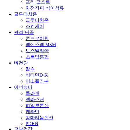
프리·포스트
차전자피·식이섬유
글루타치온
글루타치온
스킨케어
관절·연골
콘드로이친
엠에스엠 MSM
보스웰리아
초록입홍합
뼈건강
칼슘
비타민D·K
이소플라본
이너뷰티
콜라겐
엘라스틴
히알루론산
케라틴
감마리놀렌산
PDRN
모발건강