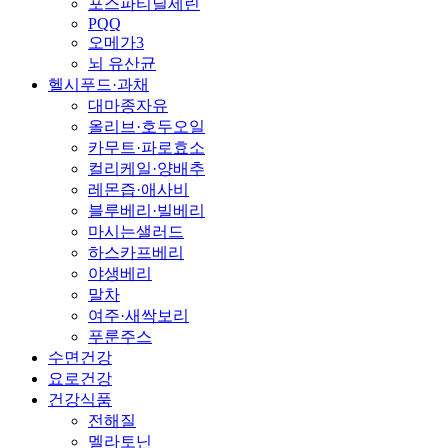
포스파티딜세린
PQQ
오메가3
뇌 유산균
헬시푸드·과채
대마종자유
올리브·호두오일
카무트·파로효소
컬리케일·양배추
레몬즙·애사비
블루베리·빌베리
마시는샐러드
하스카프베리
야생베리
말차
여주·새싹보리
푸룬주스
수면건강
요로건강
건강식품
전해질
멜라토닌