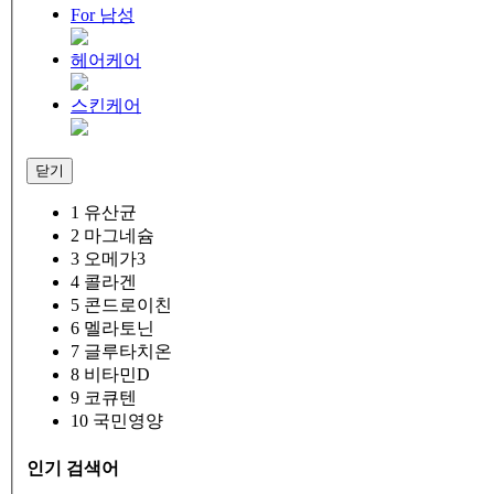
For 남성
헤어케어
스킨케어
닫기
1
유산균
2
마그네슘
3
오메가3
4
콜라겐
5
콘드로이친
6
멜라토닌
7
글루타치온
8
비타민D
9
코큐텐
10
국민영양
인기 검색어