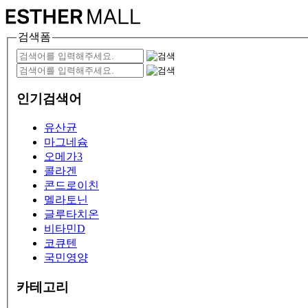
검색폼
인기검색어
유산균
마그네슘
오메가3
콜라겐
콘드로이친
멜라토닌
글루타치온
비타민D
코큐텐
국민영양
카테고리