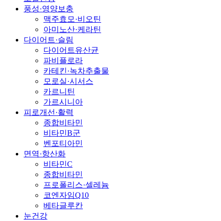
풍성·영양보충
맥주효모·비오틴
아미노산·케라틴
다이어트·슬림
다이어트유산균
파비플로라
카테킨·녹차추출물
모로실·시서스
카르니틴
가르시니아
피로개선·활력
종합비타민
비타민B군
벤포티아민
면역·항산화
비타민C
종합비타민
프로폴리스·셀레늄
코엔자임Q10
베타글루칸
눈건강