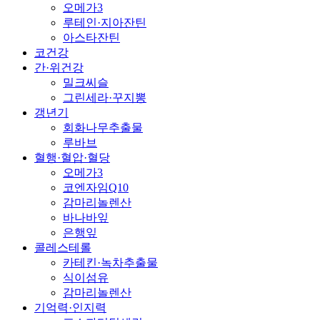
오메가3
루테인·지아잔틴
아스타잔틴
코건강
간·위건강
밀크씨슬
그린세라·꾸지뽕
갱년기
회화나무추출물
루바브
혈행·혈압·혈당
오메가3
코엔자임Q10
감마리놀렌산
바나바잎
은행잎
콜레스테롤
카테킨·녹차추출물
식이섬유
감마리놀렌산
기억력·인지력