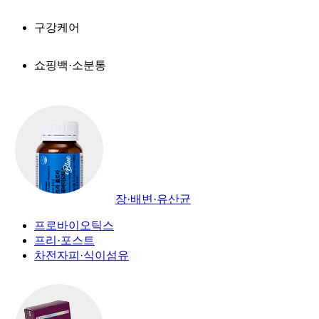
구강케어
쇼핑백·소분통
장·배변·유산균
프로바이오틱스
프리·포스트
차전자피·식이섬유