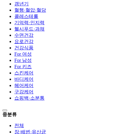
갱년기
혈행·혈압·혈당
콜레스테롤
기억력·인지력
헬시푸드·과채
수면건강
요로건강
건강식품
For 여성
For 남성
For 키즈
스킨케어
바디케어
헤어케어
구강케어
쇼핑백·소분통
중분류
전체
장·배변·유산균