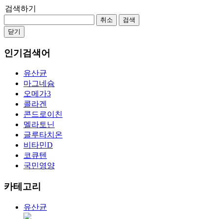
검색하기
취소
검색
닫기
인기검색어
유산균
마그네슘
오메가3
콜라겐
콘드로이친
멜라토닌
글루타치온
비타민D
코큐텐
국민영양
카테고리
유산균