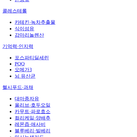
콜레스테롤
카테킨·녹차추출물
식이섬유
감마리놀렌산
기억력·인지력
포스파티딜세린
PQQ
오메가3
뇌 유산균
헬시푸드·과채
대마종자유
올리브·호두오일
카무트·파로효소
컬리케일·양배추
레몬즙·애사비
블루베리·빌베리