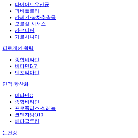
다이어트유산균
파비플로라
카테킨·녹차추출물
모로실·시서스
카르니틴
가르시니아
피로개선·활력
종합비타민
비타민B군
벤포티아민
면역·항산화
비타민C
종합비타민
프로폴리스·셀레늄
코엔자임Q10
베타글루칸
눈건강