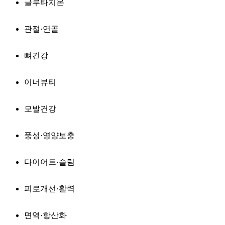
글루타치온
관절·연골
뼈건강
이너뷰티
모발건강
풍성·영양보충
다이어트·슬림
피로개선·활력
면역·항산화