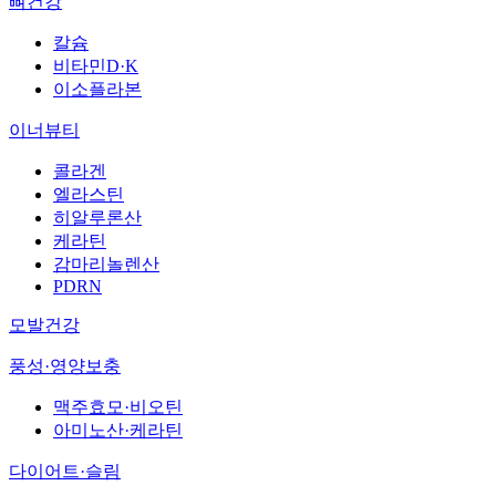
뼈건강
칼슘
비타민D·K
이소플라본
이너뷰티
콜라겐
엘라스틴
히알루론산
케라틴
감마리놀렌산
PDRN
모발건강
풍성·영양보충
맥주효모·비오틴
아미노산·케라틴
다이어트·슬림