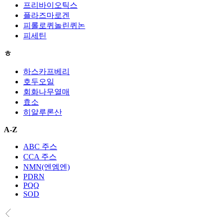
프리바이오틱스
플라즈마로겐
피롤로퀴놀린퀴논
피세틴
ㅎ
하스카프베리
호두오일
회화나무열매
효소
히알루론산
A-Z
ABC 주스
CCA 주스
NMN(엔엠엔)
PDRN
PQQ
SOD