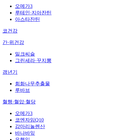
오메가3
루테인·지아잔틴
아스타잔틴
코건강
간·위건강
밀크씨슬
그린세라·꾸지뽕
갱년기
회화나무추출물
루바브
혈행·혈압·혈당
오메가3
코엔자임Q10
감마리놀렌산
바나바잎
은행잎