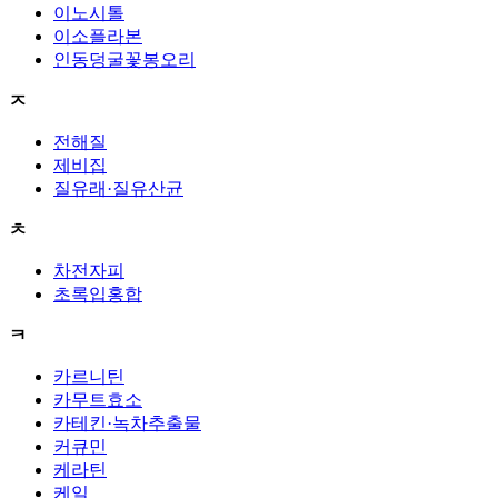
이노시톨
이소플라본
인동덩굴꽃봉오리
ㅈ
전해질
제비집
질유래·질유산균
ㅊ
차전자피
초록입홍합
ㅋ
카르니틴
카무트효소
카테킨·녹차추출물
커큐민
케라틴
케일