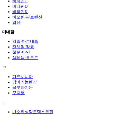
비타민C
비타민D
비타민K
비오틴·판토텐산
엽산
미네랄
칼슘·마그네슘
전해질·칼륨
철분·아연
셀레늄·요오드
ㄱ
가르시니아
감마리놀렌산
글루타치온
꾸지뽕
ㄴ
난소화성말토덱스트린