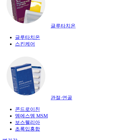
글루타치온
글루타치온
스킨케어
관절·연골
콘드로이친
엠에스엠 MSM
보스웰리아
초록입홍합