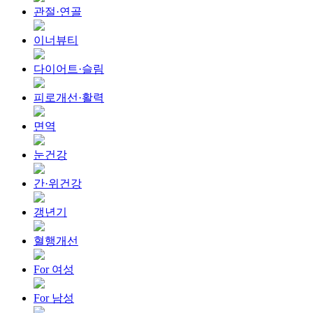
관절·연골
이너뷰티
다이어트·슬림
피로개선·활력
면역
눈건강
간·위건강
갱년기
혈행개선
For 여성
For 남성