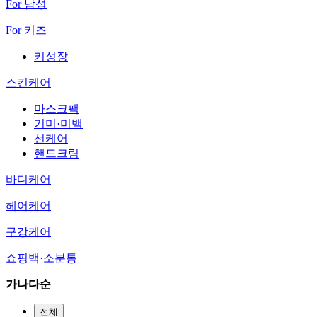
For 남성
For 키즈
키성장
스킨케어
마스크팩
기미·미백
선케어
핸드크림
바디케어
헤어케어
구강케어
쇼핑백·소분통
가나다순
전체