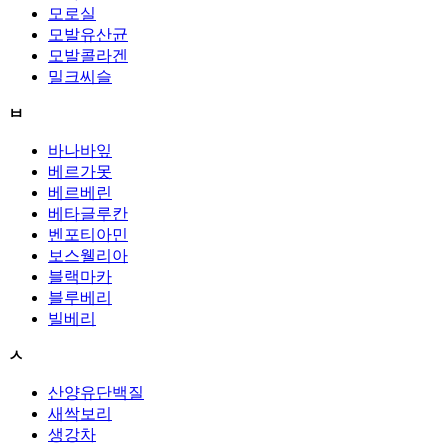
모로실
모발유산균
모발콜라겐
밀크씨슬
ㅂ
바나바잎
베르가못
베르베린
베타글루칸
벤포티아민
보스웰리아
블랙마카
블루베리
빌베리
ㅅ
산양유단백질
새싹보리
생강차