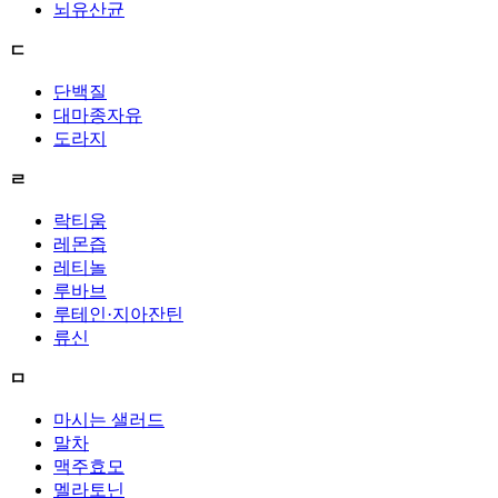
뇌유산균
ㄷ
단백질
대마종자유
도라지
ㄹ
락티움
레몬즙
레티놀
루바브
루테인·지아잔틴
류신
ㅁ
마시는 샐러드
말차
맥주효모
멜라토닌