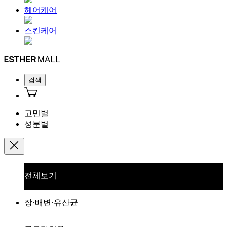
헤어케어
스킨케어
검색
고민별
성분별
전체보기
장·배변·유산균