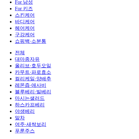
For 남성
For 키즈
스킨케어
바디케어
헤어케어
구강케어
쇼핑백·소분통
전체
대마종자유
올리브·호두오일
카무트·파로효소
컬리케일·양배추
레몬즙·애사비
블루베리·빌베리
마시는샐러드
하스카프베리
야생베리
말차
여주·새싹보리
푸룬주스