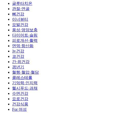
글루타치온
관절·연골
뼈건강
이너뷰티
모발건강
풍성·영양보충
다이어트·슬림
피로개선·활력
면역·항산화
눈건강
코건강
간·위건강
갱년기
혈행·혈압·혈당
콜레스테롤
기억력·인지력
헬시푸드·과채
수면건강
요로건강
건강식품
For 여성