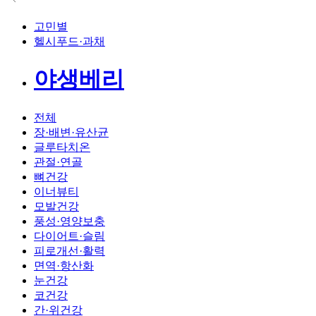
고민별
헬시푸드·과채
야생베리
전체
장·배변·유산균
글루타치온
관절·연골
뼈건강
이너뷰티
모발건강
풍성·영양보충
다이어트·슬림
피로개선·활력
면역·항산화
눈건강
코건강
간·위건강