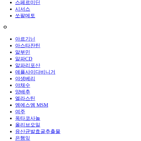
스페르미딘
시서스
쏘팔메토
ㅇ
아르기닌
아스타잔틴
알부민
알파CD
알파리포산
애플사이다비니거
야생베리
야채수
양배추
엘라스틴
엠에스엠 MSM
여주
옥타코사놀
올리브오일
유산균발효굴추출물
은행잎