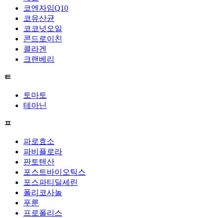
코엔자임Q10
코유산균
코코넛오일
콘드로이친
콜라겐
크랜베리
ㅌ
토마토
테아닌
ㅍ
파로효소
파비플로라
판토텐산
포스트바이오틱스
포스파티딜세린
폴리코사놀
푸룬
프로폴리스