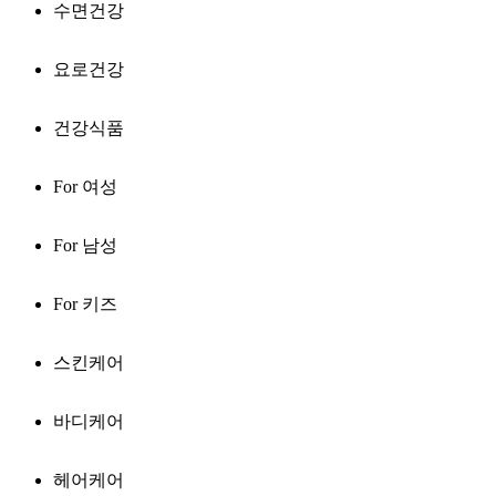
수면건강
요로건강
건강식품
For 여성
For 남성
For 키즈
스킨케어
바디케어
헤어케어