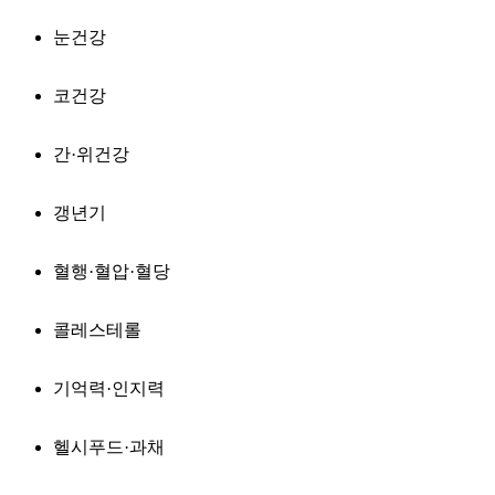
눈건강
코건강
간·위건강
갱년기
혈행·혈압·혈당
콜레스테롤
기억력·인지력
헬시푸드·과채