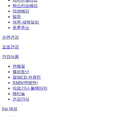
마시는샐러드
하스카프베리
야생베리
말차
여주·새싹보리
푸룬주스
수면건강
요로건강
건강식품
전해질
멜라토닌
알파CD·커큐민
NMN(엔엠엔)
아르기닌·블랙마카
레티놀
건강간식
For 여성