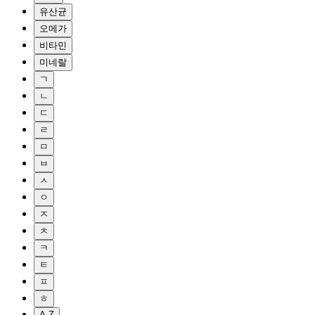
유산균
오메가
비타민
미네랄
ㄱ
ㄴ
ㄷ
ㄹ
ㅁ
ㅂ
ㅅ
ㅇ
ㅈ
ㅊ
ㅋ
ㅌ
ㅍ
ㅎ
A-Z