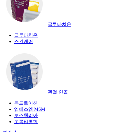
글루타치온
글루타치온
스킨케어
관절·연골
콘드로이친
엠에스엠 MSM
보스웰리아
초록입홍합