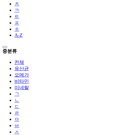
ㅊ
ㅋ
ㅌ
ㅍ
ㅎ
A-Z
중분류
전체
유산균
오메가
비타민
미네랄
ㄱ
ㄴ
ㄷ
ㄹ
ㅁ
ㅂ
ㅅ