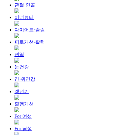
관절·연골
이너뷰티
다이어트·슬림
피로개선·활력
면역
눈건강
간·위건강
갱년기
혈행개선
For 여성
For 남성