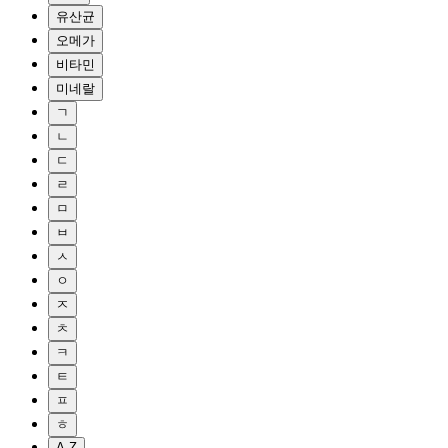
유산균
오메가
비타민
미네랄
ㄱ
ㄴ
ㄷ
ㄹ
ㅁ
ㅂ
ㅅ
ㅇ
ㅈ
ㅊ
ㅋ
ㅌ
ㅍ
ㅎ
A-Z