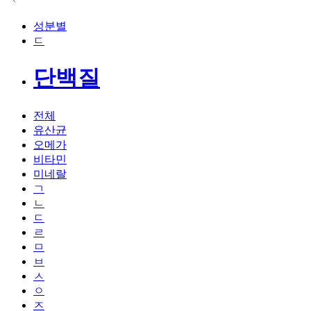
성분별
ㄷ
단백질
전체
유산균
오메가
비타민
미네랄
ㄱ
ㄴ
ㄷ
ㄹ
ㅁ
ㅂ
ㅅ
ㅇ
ㅈ