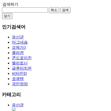
검색하기
취소
검색
닫기
인기검색어
유산균
마그네슘
오메가3
콜라겐
콘드로이친
멜라토닌
글루타치온
비타민D
코큐텐
국민영양
카테고리
유산균