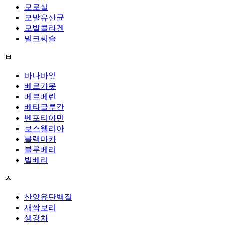
모로실
모발유산균
모발콜라겐
밀크씨슬
ㅂ
바나바잎
베르가못
베르베린
베타글루칸
벤포티아민
보스웰리아
블랙마카
블루베리
빌베리
ㅅ
산양유단백질
새싹보리
생강차