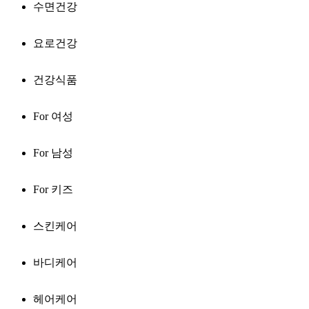
수면건강
요로건강
건강식품
For 여성
For 남성
For 키즈
스킨케어
바디케어
헤어케어