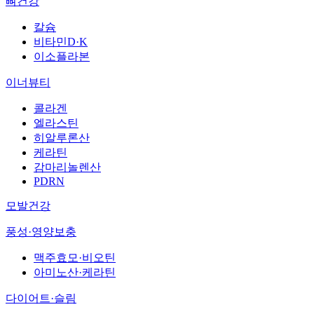
뼈건강
칼슘
비타민D·K
이소플라본
이너뷰티
콜라겐
엘라스틴
히알루론산
케라틴
감마리놀렌산
PDRN
모발건강
풍성·영양보충
맥주효모·비오틴
아미노산·케라틴
다이어트·슬림