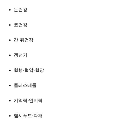
눈건강
코건강
간·위건강
갱년기
혈행·혈압·혈당
콜레스테롤
기억력·인지력
헬시푸드·과채