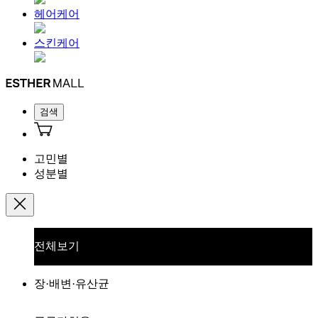
헤어케어
스킨케어
검색
고민별
성분별
전체보기
장·배변·유산균