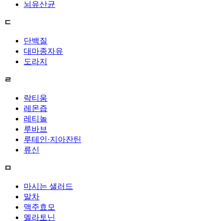
뇌유산균
ㄷ
단백질
대마종자유
도라지
ㄹ
락티움
레몬즙
레티놀
루바브
루테인·지아잔틴
류신
ㅁ
마시는 샐러드
말차
맥주효모
멜라토닌