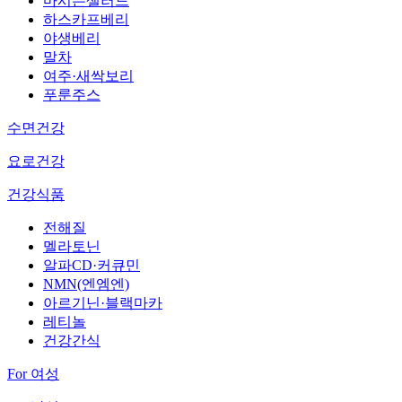
마시는샐러드
하스카프베리
야생베리
말차
여주·새싹보리
푸룬주스
수면건강
요로건강
건강식품
전해질
멜라토닌
알파CD·커큐민
NMN(엔엠엔)
아르기닌·블랙마카
레티놀
건강간식
For 여성