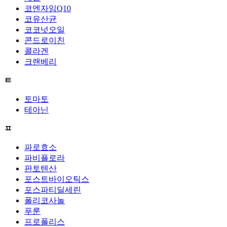
코엔자임Q10
코유산균
코코넛오일
콘드로이친
콜라겐
크랜베리
ㅌ
토마토
테아닌
ㅍ
파로효소
파비플로라
판토텐산
포스트바이오틱스
포스파티딜세린
폴리코사놀
푸룬
프로폴리스