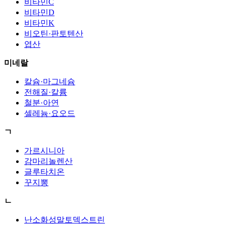
비타민C
비타민D
비타민K
비오틴·판토텐산
엽산
미네랄
칼슘·마그네슘
전해질·칼륨
철분·아연
셀레늄·요오드
ㄱ
가르시니아
감마리놀렌산
글루타치온
꾸지뽕
ㄴ
난소화성말토덱스트린