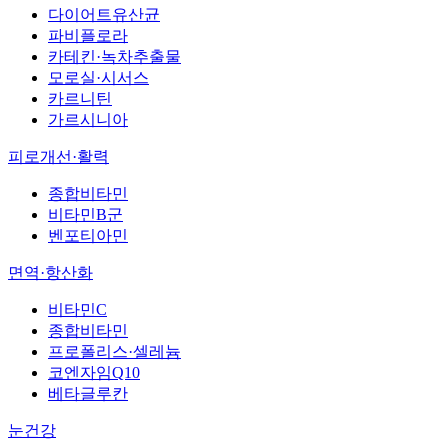
다이어트유산균
파비플로라
카테킨·녹차추출물
모로실·시서스
카르니틴
가르시니아
피로개선·활력
종합비타민
비타민B군
벤포티아민
면역·항산화
비타민C
종합비타민
프로폴리스·셀레늄
코엔자임Q10
베타글루칸
눈건강