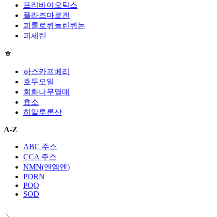
프리바이오틱스
플라즈마로겐
피롤로퀴놀린퀴논
피세틴
ㅎ
하스카프베리
호두오일
회화나무열매
효소
히알루론산
A-Z
ABC 주스
CCA 주스
NMN(엔엠엔)
PDRN
PQQ
SOD