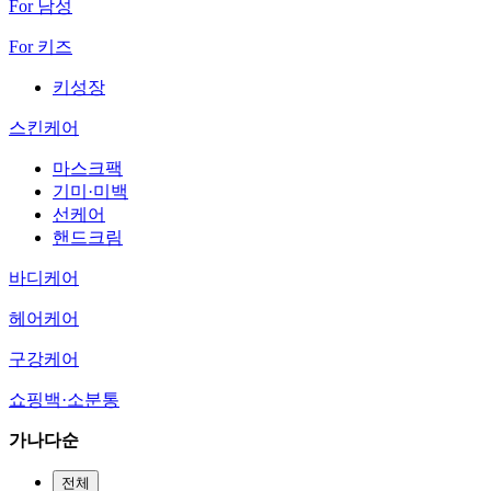
For 남성
For 키즈
키성장
스킨케어
마스크팩
기미·미백
선케어
핸드크림
바디케어
헤어케어
구강케어
쇼핑백·소분통
가나다순
전체