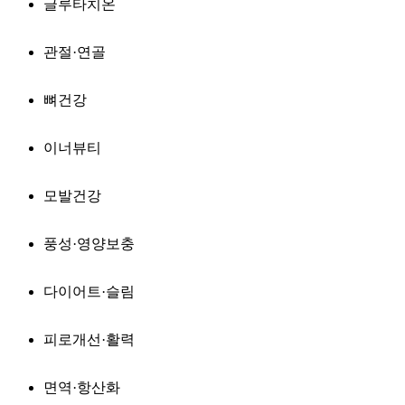
글루타치온
관절·연골
뼈건강
이너뷰티
모발건강
풍성·영양보충
다이어트·슬림
피로개선·활력
면역·항산화