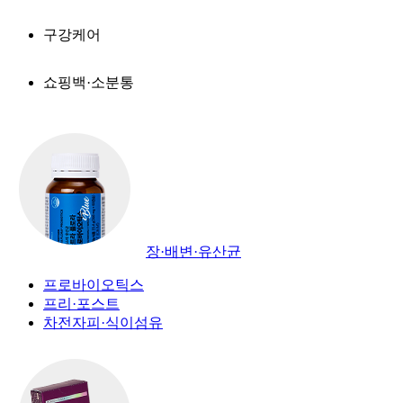
구강케어
쇼핑백·소분통
장·배변·유산균
프로바이오틱스
프리·포스트
차전자피·식이섬유