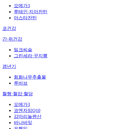
오메가3
루테인·지아잔틴
아스타잔틴
코건강
간·위건강
밀크씨슬
그린세라·꾸지뽕
갱년기
회화나무추출물
루바브
혈행·혈압·혈당
오메가3
코엔자임Q10
감마리놀렌산
바나바잎
은행잎