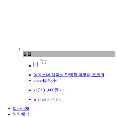
품절
여에스더 식물성 단백질 파우더 코코아
30%
43,400원
개당 31,000원대~
4.9 (리뷰 4,711개)
회사소개
해외배송