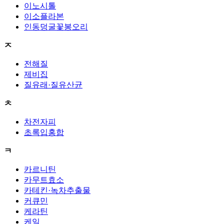
이노시톨
이소플라본
인동덩굴꽃봉오리
ㅈ
전해질
제비집
질유래·질유산균
ㅊ
차전자피
초록입홍합
ㅋ
카르니틴
카무트효소
카테킨·녹차추출물
커큐민
케라틴
케일