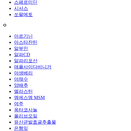
스페르미딘
시서스
쏘팔메토
ㅇ
아르기닌
아스타잔틴
알부민
알파CD
알파리포산
애플사이다비니거
야생베리
야채수
양배추
엘라스틴
엠에스엠 MSM
여주
옥타코사놀
올리브오일
유산균발효굴추출물
은행잎