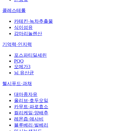
콜레스테롤
카테킨·녹차추출물
식이섬유
감마리놀렌산
기억력·인지력
포스파티딜세린
PQQ
오메가3
뇌 유산균
헬시푸드·과채
대마종자유
올리브·호두오일
카무트·파로효소
컬리케일·양배추
레몬즙·애사비
블루베리·빌베리