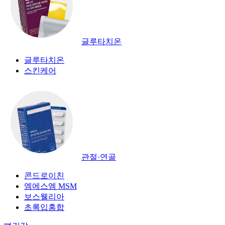
글루타치온
글루타치온
스킨케어
관절·연골
콘드로이친
엠에스엠 MSM
보스웰리아
초록입홍합