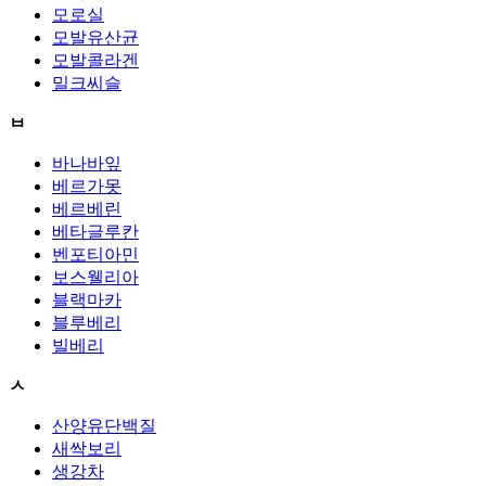
모로실
모발유산균
모발콜라겐
밀크씨슬
ㅂ
바나바잎
베르가못
베르베린
베타글루칸
벤포티아민
보스웰리아
블랙마카
블루베리
빌베리
ㅅ
산양유단백질
새싹보리
생강차