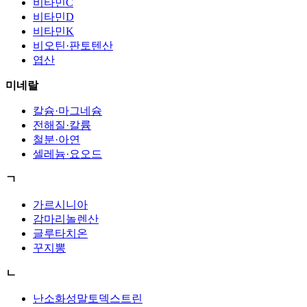
비타민C
비타민D
비타민K
비오틴·판토텐산
엽산
미네랄
칼슘·마그네슘
전해질·칼륨
철분·아연
셀레늄·요오드
ㄱ
가르시니아
감마리놀렌산
글루타치온
꾸지뽕
ㄴ
난소화성말토덱스트린