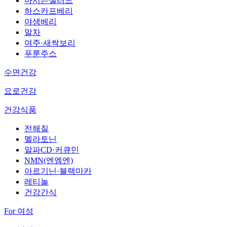
마시는샐러드
하스카프베리
야생베리
말차
여주·새싹보리
푸룬주스
수면건강
요로건강
건강식품
전해질
멜라토닌
알파CD·커큐민
NMN(엔엠엔)
아르기닌·블랙마카
레티놀
건강간식
For 여성