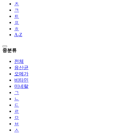
ㅊ
ㅋ
ㅌ
ㅍ
ㅎ
A-Z
중분류
전체
유산균
오메가
비타민
미네랄
ㄱ
ㄴ
ㄷ
ㄹ
ㅁ
ㅂ
ㅅ