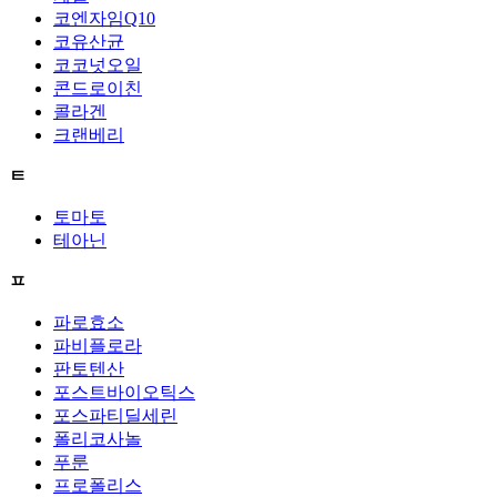
코엔자임Q10
코유산균
코코넛오일
콘드로이친
콜라겐
크랜베리
ㅌ
토마토
테아닌
ㅍ
파로효소
파비플로라
판토텐산
포스트바이오틱스
포스파티딜세린
폴리코사놀
푸룬
프로폴리스