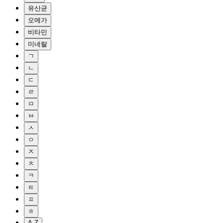
유산균
오메가
비타민
미네랄
ㄱ
ㄴ
ㄷ
ㄹ
ㅁ
ㅂ
ㅅ
ㅇ
ㅈ
ㅊ
ㅋ
ㅌ
ㅍ
ㅎ
A-Z