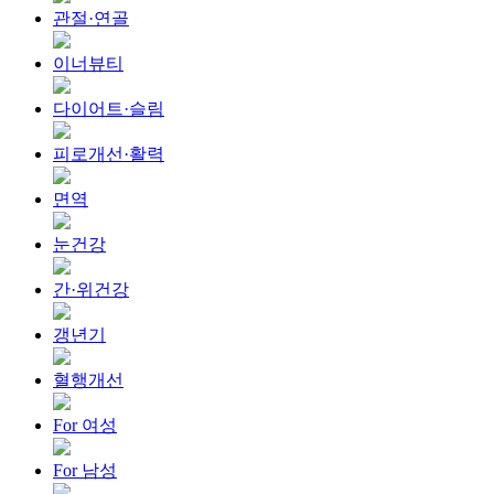
관절·연골
이너뷰티
다이어트·슬림
피로개선·활력
면역
눈건강
간·위건강
갱년기
혈행개선
For 여성
For 남성