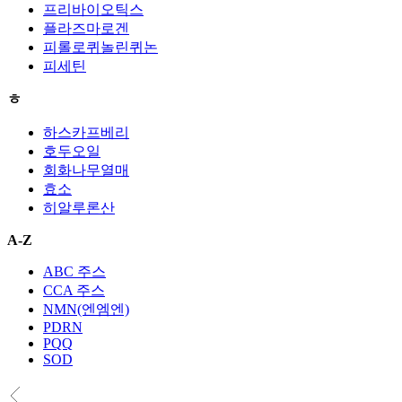
프리바이오틱스
플라즈마로겐
피롤로퀴놀린퀴논
피세틴
ㅎ
하스카프베리
호두오일
회화나무열매
효소
히알루론산
A-Z
ABC 주스
CCA 주스
NMN(엔엠엔)
PDRN
PQQ
SOD