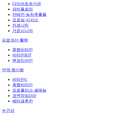
다이어트유산균
파비플로라
카테킨·녹차추출물
모로실·시서스
카르니틴
가르시니아
피로개선·활력
종합비타민
비타민B군
벤포티아민
면역·항산화
비타민C
종합비타민
프로폴리스·셀레늄
코엔자임Q10
베타글루칸
눈건강