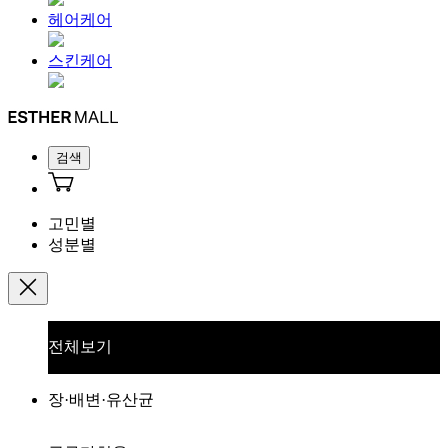
헤어케어
스킨케어
검색
고민별
성분별
전체보기
장·배변·유산균