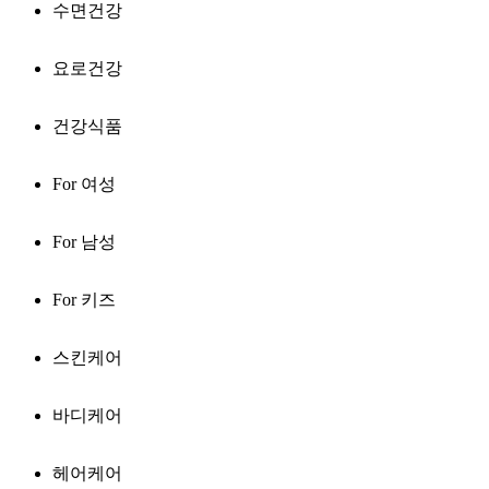
수면건강
요로건강
건강식품
For 여성
For 남성
For 키즈
스킨케어
바디케어
헤어케어