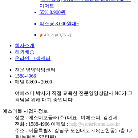
이어트
55%
8,900원
박스당 8,000원대~
4.9 (리뷰 3,768개)
회사소개
해외배송
온라인 고객센터
전문 영양상담센터
1588-4966
매일 08:00 - 20:00
여에스더 박사가 직접 교육한 전문영양상담사 NC가 고
객님을 위해 대기 중입니다.
에스더몰 사업자정보
상호 : 에스더포뮬러(주)
대표 : 여에스더, 김건세
전화 : 1588-4966
이메일 :
help@estherformula.co.kr
주소 : 서울특별시 강남구 도산대로 318(논현동) 5층 1,2
호(논현동, SB타워)