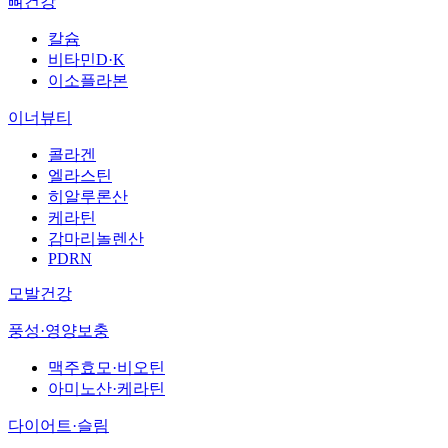
뼈건강
칼슘
비타민D·K
이소플라본
이너뷰티
콜라겐
엘라스틴
히알루론산
케라틴
감마리놀렌산
PDRN
모발건강
풍성·영양보충
맥주효모·비오틴
아미노산·케라틴
다이어트·슬림