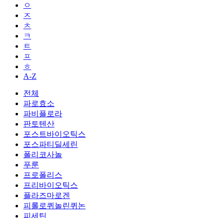
ㅇ
ㅈ
ㅊ
ㅋ
ㅌ
ㅍ
ㅎ
A-Z
전체
파로효소
파비플로라
판토텐산
포스트바이오틱스
포스파티딜세린
폴리코사놀
푸룬
프로폴리스
프리바이오틱스
플라즈마로겐
피롤로퀴놀린퀴논
피세틴