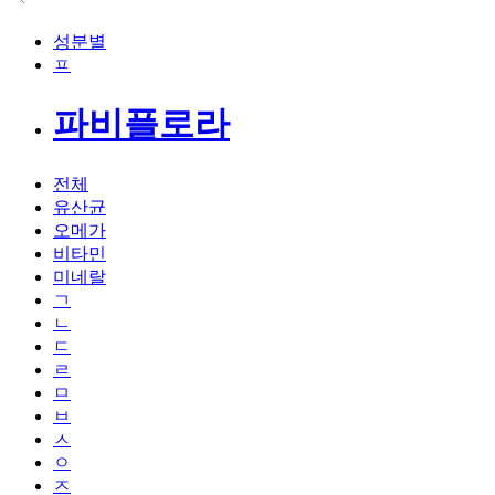
성분별
ㅍ
파비플로라
전체
유산균
오메가
비타민
미네랄
ㄱ
ㄴ
ㄷ
ㄹ
ㅁ
ㅂ
ㅅ
ㅇ
ㅈ