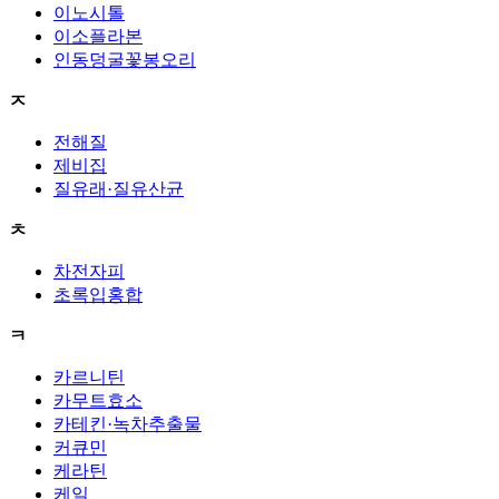
이노시톨
이소플라본
인동덩굴꽃봉오리
ㅈ
전해질
제비집
질유래·질유산균
ㅊ
차전자피
초록입홍합
ㅋ
카르니틴
카무트효소
카테킨·녹차추출물
커큐민
케라틴
케일