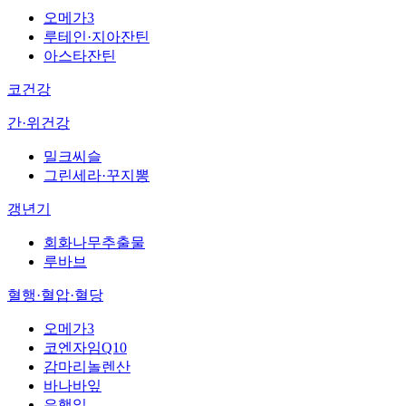
오메가3
루테인·지아잔틴
아스타잔틴
코건강
간·위건강
밀크씨슬
그린세라·꾸지뽕
갱년기
회화나무추출물
루바브
혈행·혈압·혈당
오메가3
코엔자임Q10
감마리놀렌산
바나바잎
은행잎