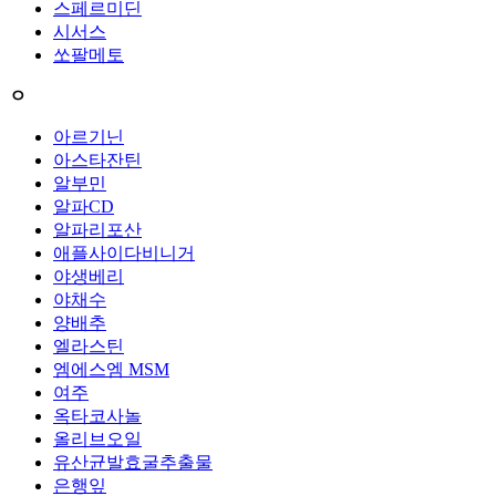
스페르미딘
시서스
쏘팔메토
ㅇ
아르기닌
아스타잔틴
알부민
알파CD
알파리포산
애플사이다비니거
야생베리
야채수
양배추
엘라스틴
엠에스엠 MSM
여주
옥타코사놀
올리브오일
유산균발효굴추출물
은행잎