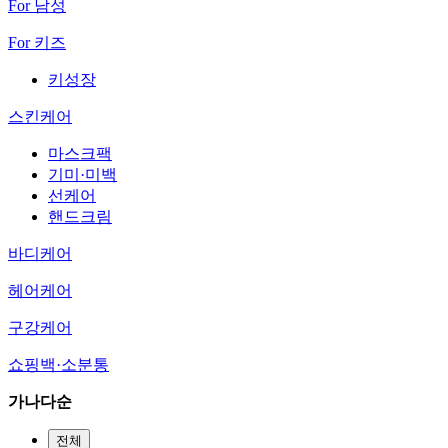
For 남성
For 키즈
키성장
스킨케어
마스크팩
기미·미백
선케어
핸드크림
바디케어
헤어케어
구강케어
쇼핑백·소분통
가나다순
전체