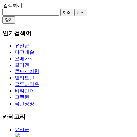
검색하기
취소
검색
닫기
인기검색어
유산균
마그네슘
오메가3
콜라겐
콘드로이친
멜라토닌
글루타치온
비타민D
코큐텐
국민영양
카테고리
유산균