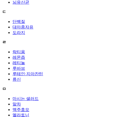
뇌유산균
ㄷ
단백질
대마종자유
도라지
ㄹ
락티움
레몬즙
레티놀
루바브
루테인·지아잔틴
류신
ㅁ
마시는 샐러드
말차
맥주효모
멜라토닌