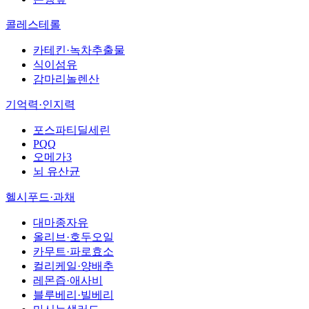
콜레스테롤
카테킨·녹차추출물
식이섬유
감마리놀렌산
기억력·인지력
포스파티딜세린
PQQ
오메가3
뇌 유산균
헬시푸드·과채
대마종자유
올리브·호두오일
카무트·파로효소
컬리케일·양배추
레몬즙·애사비
블루베리·빌베리