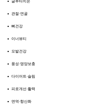
글루타치온
관절·연골
뼈건강
이너뷰티
모발건강
풍성·영양보충
다이어트·슬림
피로개선·활력
면역·항산화