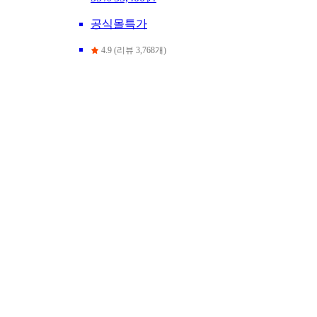
공식몰특가
4.9 (리뷰 3,768개)