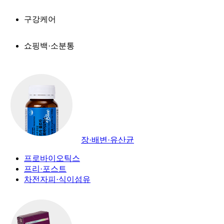
구강케어
쇼핑백·소분통
장·배변·유산균
프로바이오틱스
프리·포스트
차전자피·식이섬유