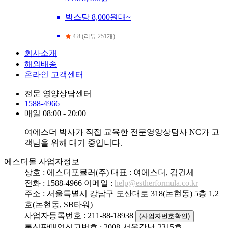
박스당 8,000원대~
4.8 (리뷰 251개)
회사소개
해외배송
온라인 고객센터
전문 영양상담센터
1588-4966
매일 08:00 - 20:00
여에스더 박사가 직접 교육한 전문영양상담사 NC가 고
객님을 위해 대기 중입니다.
에스더몰 사업자정보
상호 : 에스더포뮬러(주)
대표 : 여에스더, 김건세
전화 : 1588-4966
이메일 :
help@estherformula.co.kr
주소 : 서울특별시 강남구 도산대로 318(논현동) 5층 1,2
호(논현동, SB타워)
사업자등록번호 : 211-88-18938
(사업자번호확인)
통신판매업신고번호 : 2008-서울강남-2315호