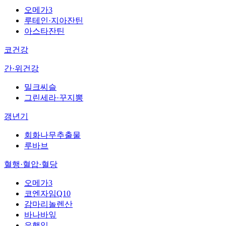
오메가3
루테인·지아잔틴
아스타잔틴
코건강
간·위건강
밀크씨슬
그린세라·꾸지뽕
갱년기
회화나무추출물
루바브
혈행·혈압·혈당
오메가3
코엔자임Q10
감마리놀렌산
바나바잎
은행잎