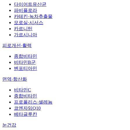
다이어트유산균
파비플로라
카테킨·녹차추출물
모로실·시서스
카르니틴
가르시니아
피로개선·활력
종합비타민
비타민B군
벤포티아민
면역·항산화
비타민C
종합비타민
프로폴리스·셀레늄
코엔자임Q10
베타글루칸
눈건강