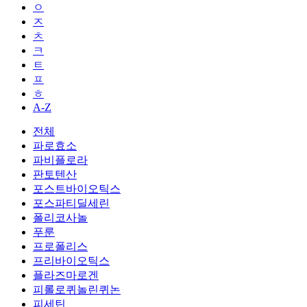
ㅇ
ㅈ
ㅊ
ㅋ
ㅌ
ㅍ
ㅎ
A-Z
전체
파로효소
파비플로라
판토텐산
포스트바이오틱스
포스파티딜세린
폴리코사놀
푸룬
프로폴리스
프리바이오틱스
플라즈마로겐
피롤로퀴놀린퀴논
피세틴