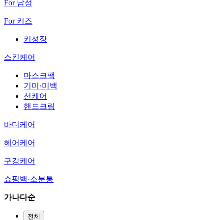
For 남성
For 키즈
키성장
스킨케어
마스크팩
기미·미백
선케어
핸드크림
바디케어
헤어케어
구강케어
쇼핑백·소분통
가나다순
전체