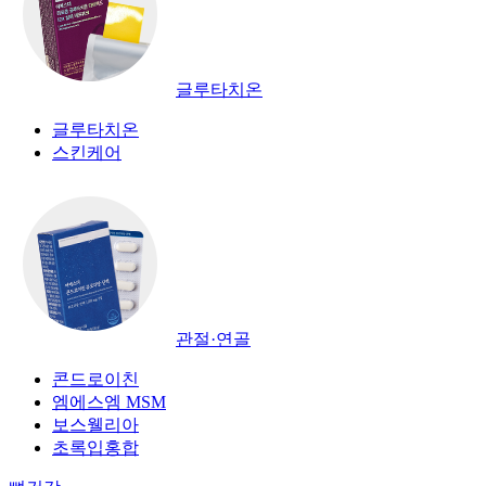
글루타치온
글루타치온
스킨케어
관절·연골
콘드로이친
엠에스엠 MSM
보스웰리아
초록입홍합