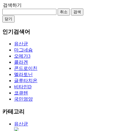
검색하기
취소
검색
닫기
인기검색어
유산균
마그네슘
오메가3
콜라겐
콘드로이친
멜라토닌
글루타치온
비타민D
코큐텐
국민영양
카테고리
유산균