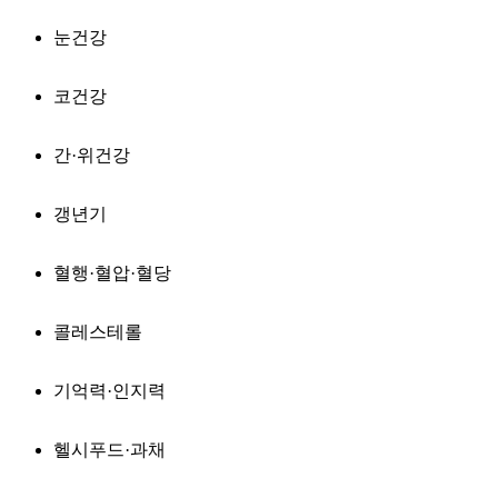
눈건강
코건강
간·위건강
갱년기
혈행·혈압·혈당
콜레스테롤
기억력·인지력
헬시푸드·과채