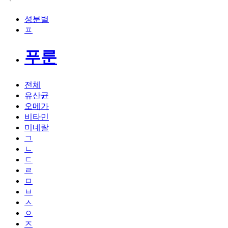
성분별
ㅍ
푸룬
전체
유산균
오메가
비타민
미네랄
ㄱ
ㄴ
ㄷ
ㄹ
ㅁ
ㅂ
ㅅ
ㅇ
ㅈ