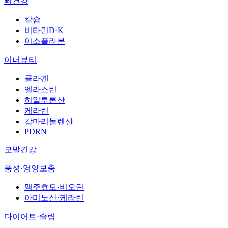
뼈건강
칼슘
비타민D·K
이소플라본
이너뷰티
콜라겐
엘라스틴
히알루론산
케라틴
감마리놀렌산
PDRN
모발건강
풍성·영양보충
맥주효모·비오틴
아미노산·케라틴
다이어트·슬림