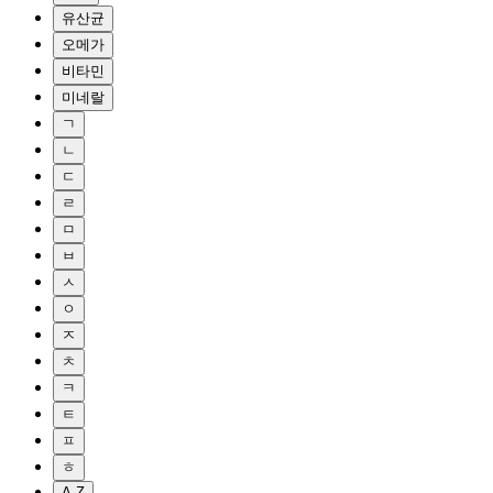
유산균
오메가
비타민
미네랄
ㄱ
ㄴ
ㄷ
ㄹ
ㅁ
ㅂ
ㅅ
ㅇ
ㅈ
ㅊ
ㅋ
ㅌ
ㅍ
ㅎ
A-Z