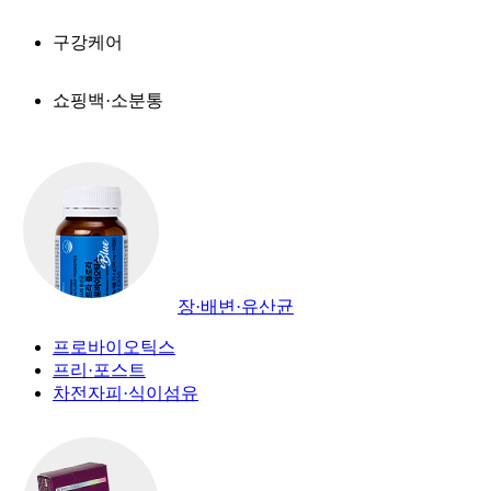
구강케어
쇼핑백·소분통
장·배변·유산균
프로바이오틱스
프리·포스트
차전자피·식이섬유