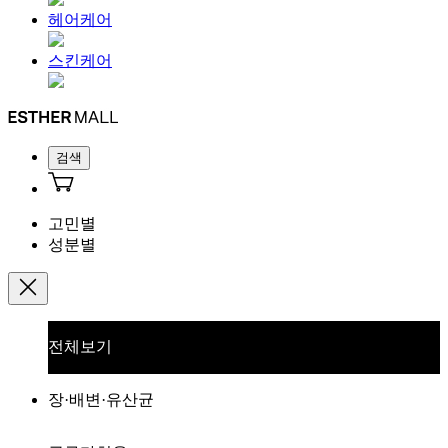
헤어케어
스킨케어
검색
고민별
성분별
전체보기
장·배변·유산균