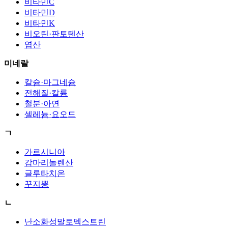
비타민C
비타민D
비타민K
비오틴·판토텐산
엽산
미네랄
칼슘·마그네슘
전해질·칼륨
철분·아연
셀레늄·요오드
ㄱ
가르시니아
감마리놀렌산
글루타치온
꾸지뽕
ㄴ
난소화성말토덱스트린