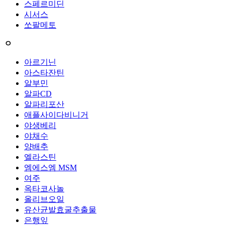
스페르미딘
시서스
쏘팔메토
ㅇ
아르기닌
아스타잔틴
알부민
알파CD
알파리포산
애플사이다비니거
야생베리
야채수
양배추
엘라스틴
엠에스엠 MSM
여주
옥타코사놀
올리브오일
유산균발효굴추출물
은행잎