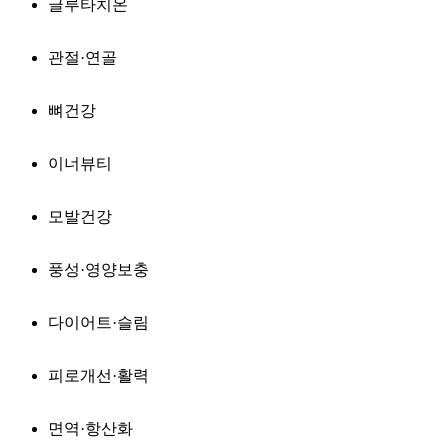
글루타치온
관절·연골
뼈건강
이너뷰티
모발건강
풍성·영양보충
다이어트·슬림
피로개선·활력
면역·항산화