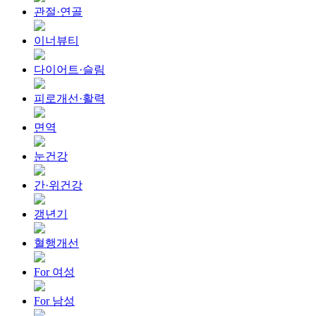
관절·연골
이너뷰티
다이어트·슬림
피로개선·활력
면역
눈건강
간·위건강
갱년기
혈행개선
For 여성
For 남성