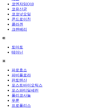
코엔자임Q10
코유산균
코코넛오일
콘드로이친
콜라겐
크랜베리
ㅌ
토마토
테아닌
ㅍ
파로효소
파비플로라
판토텐산
포스트바이오틱스
포스파티딜세린
폴리코사놀
푸룬
프로폴리스