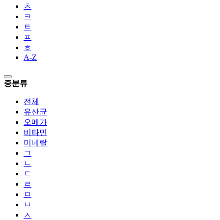
ㅊ
ㅋ
ㅌ
ㅍ
ㅎ
A-Z
중분류
전체
유산균
오메가
비타민
미네랄
ㄱ
ㄴ
ㄷ
ㄹ
ㅁ
ㅂ
ㅅ