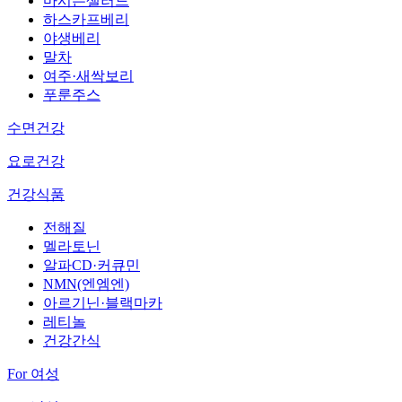
마시는샐러드
하스카프베리
야생베리
말차
여주·새싹보리
푸룬주스
수면건강
요로건강
건강식품
전해질
멜라토닌
알파CD·커큐민
NMN(엔엠엔)
아르기닌·블랙마카
레티놀
건강간식
For 여성