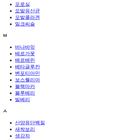
모로실
모발유산균
모발콜라겐
밀크씨슬
ㅂ
바나바잎
베르가못
베르베린
베타글루칸
벤포티아민
보스웰리아
블랙마카
블루베리
빌베리
ㅅ
산양유단백질
새싹보리
생강차