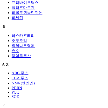
프리바이오틱스
플라즈마로겐
피롤로퀴놀린퀴논
피세틴
ㅎ
하스카프베리
호두오일
회화나무열매
효소
히알루론산
A-Z
ABC 주스
CCA 주스
NMN(엔엠엔)
PDRN
PQQ
SOD