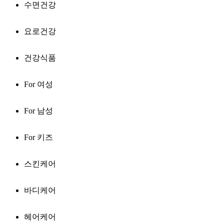
수면건강
요로건강
건강식품
For 여성
For 남성
For 키즈
스킨케어
바디케어
헤어케어