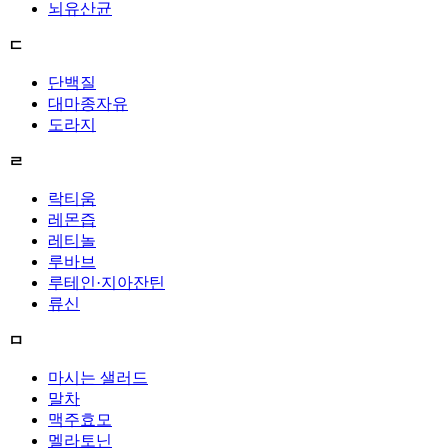
뇌유산균
ㄷ
단백질
대마종자유
도라지
ㄹ
락티움
레몬즙
레티놀
루바브
루테인·지아잔틴
류신
ㅁ
마시는 샐러드
말차
맥주효모
멜라토닌