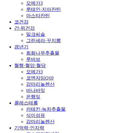
오메가3
루테인·지아잔틴
아스타잔틴
코건강
간·위건강
밀크씨슬
그린세라·꾸지뽕
갱년기
회화나무추출물
루바브
혈행·혈압·혈당
오메가3
코엔자임Q10
감마리놀렌산
바나바잎
은행잎
콜레스테롤
카테킨·녹차추출물
식이섬유
감마리놀렌산
기억력·인지력