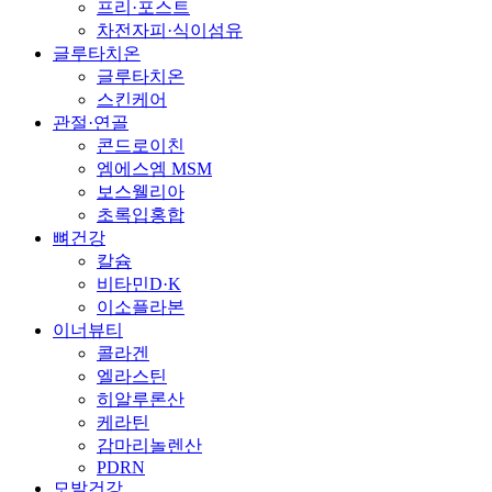
프리·포스트
차전자피·식이섬유
글루타치온
글루타치온
스킨케어
관절·연골
콘드로이친
엠에스엠 MSM
보스웰리아
초록입홍합
뼈건강
칼슘
비타민D·K
이소플라본
이너뷰티
콜라겐
엘라스틴
히알루론산
케라틴
감마리놀렌산
PDRN
모발건강