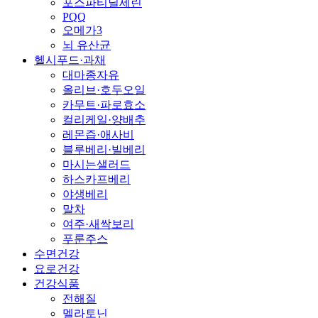
포스파티딜세린
PQQ
오메가3
뇌 유산균
헬시푸드·과채
대마종자유
올리브·호두오일
카무트·파로효소
컬리케일·양배추
레몬즙·애사비
블루베리·빌베리
마시는샐러드
하스카프베리
야생베리
말차
여주·새싹보리
푸룬주스
수면건강
요로건강
건강식품
전해질
멜라토닌