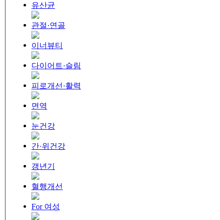
유산균
관절·연골
이너뷰티
다이어트·슬림
피로개선·활력
면역
눈건강
간·위건강
갱년기
혈행개선
For 여성