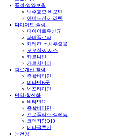
풍성·영양보충
맥주효모·비오틴
아미노산·케라틴
다이어트·슬림
다이어트유산균
파비플로라
카테킨·녹차추출물
모로실·시서스
카르니틴
가르시니아
피로개선·활력
종합비타민
비타민B군
벤포티아민
면역·항산화
비타민C
종합비타민
프로폴리스·셀레늄
코엔자임Q10
베타글루칸
눈건강