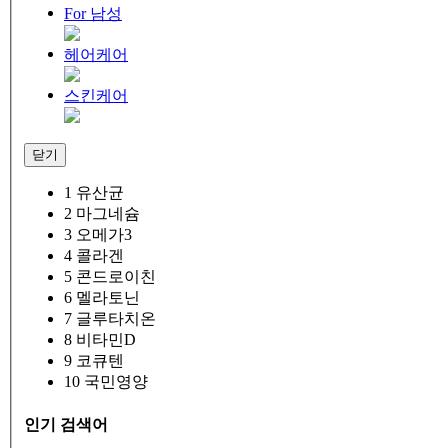
For 남성
헤어케어
스킨케어
닫기
1
유산균
2
마그네슘
3
오메가3
4
콜라겐
5
콘드로이친
6
멜라토닌
7
글루타치온
8
비타민D
9
코큐텐
10
국민영양
인기 검색어