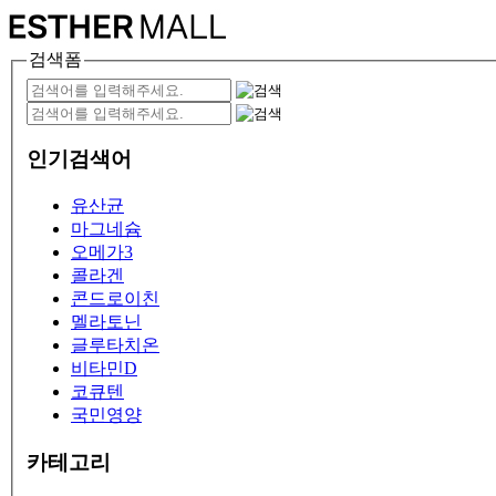
검색폼
인기검색어
유산균
마그네슘
오메가3
콜라겐
콘드로이친
멜라토닌
글루타치온
비타민D
코큐텐
국민영양
카테고리