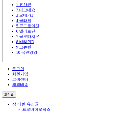
1
유산균
2
마그네슘
3
오메가3
4
콜라겐
5
콘드로이친
6
멜라토닌
7
글루타치온
8
비타민D
9
코큐텐
10
국민영양
로그인
회원가입
고객센터
해외배송
고민별
장·배변·유산균
프로바이오틱스