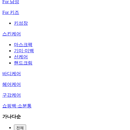
For 남성
For 키즈
키성장
스킨케어
마스크팩
기미·미백
선케어
핸드크림
바디케어
헤어케어
구강케어
쇼핑백·소분통
가나다순
전체