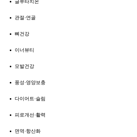
글루타치온
관절·연골
뼈건강
이너뷰티
모발건강
풍성·영양보충
다이어트·슬림
피로개선·활력
면역·항산화