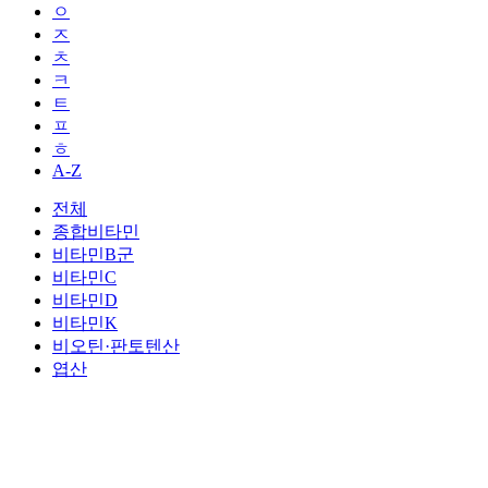
ㅇ
ㅈ
ㅊ
ㅋ
ㅌ
ㅍ
ㅎ
A-Z
전체
종합비타민
비타민B군
비타민C
비타민D
비타민K
비오틴·판토텐산
엽산