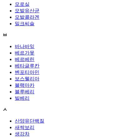
모로실
모발유산균
모발콜라겐
밀크씨슬
ㅂ
바나바잎
베르가못
베르베린
베타글루칸
벤포티아민
보스웰리아
블랙마카
블루베리
빌베리
ㅅ
산양유단백질
새싹보리
생강차