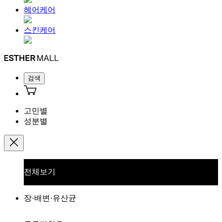
헤어케어
스킨케어
검색
고민별
성분별
전체보기
장·배변·유산균