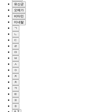
유산균
오메가
비타민
미네랄
ㄱ
ㄴ
ㄷ
ㄹ
ㅁ
ㅂ
ㅅ
ㅇ
ㅈ
ㅊ
ㅋ
ㅌ
ㅍ
ㅎ
A-Z