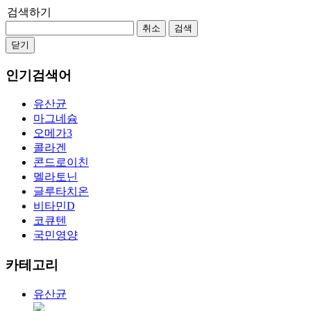
검색하기
취소
검색
닫기
인기검색어
유산균
마그네슘
오메가3
콜라겐
콘드로이친
멜라토닌
글루타치온
비타민D
코큐텐
국민영양
카테고리
유산균