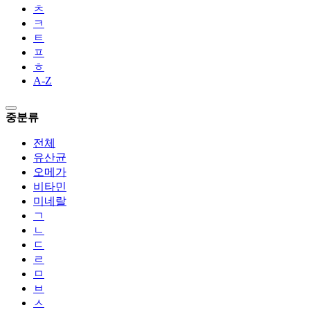
ㅊ
ㅋ
ㅌ
ㅍ
ㅎ
A-Z
중분류
전체
유산균
오메가
비타민
미네랄
ㄱ
ㄴ
ㄷ
ㄹ
ㅁ
ㅂ
ㅅ