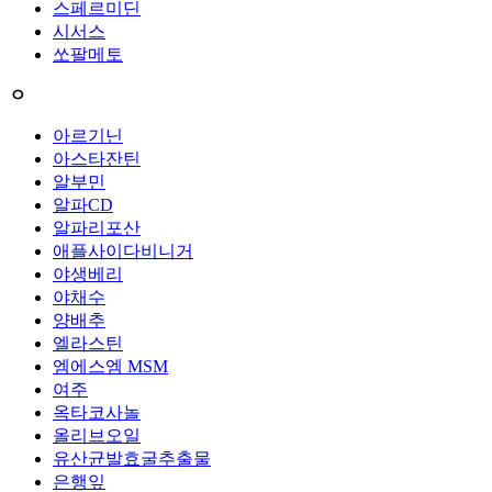
스페르미딘
시서스
쏘팔메토
ㅇ
아르기닌
아스타잔틴
알부민
알파CD
알파리포산
애플사이다비니거
야생베리
야채수
양배추
엘라스틴
엠에스엠 MSM
여주
옥타코사놀
올리브오일
유산균발효굴추출물
은행잎