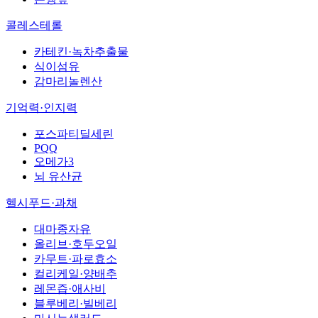
콜레스테롤
카테킨·녹차추출물
식이섬유
감마리놀렌산
기억력·인지력
포스파티딜세린
PQQ
오메가3
뇌 유산균
헬시푸드·과채
대마종자유
올리브·호두오일
카무트·파로효소
컬리케일·양배추
레몬즙·애사비
블루베리·빌베리