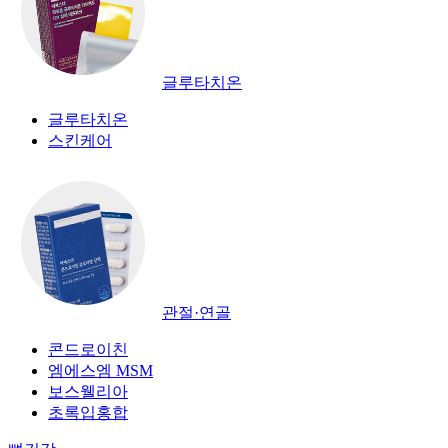
글루타치온
글루타치온
스킨케어
관절·연골
콘드로이친
엠에스엠 MSM
보스웰리아
초록입홍합