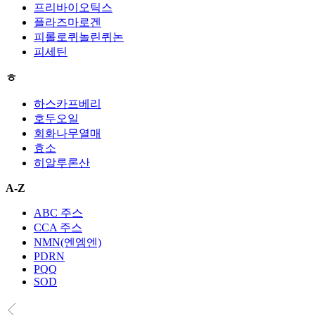
프리바이오틱스
플라즈마로겐
피롤로퀴놀린퀴논
피세틴
ㅎ
하스카프베리
호두오일
회화나무열매
효소
히알루론산
A-Z
ABC 주스
CCA 주스
NMN(엔엠엔)
PDRN
PQQ
SOD