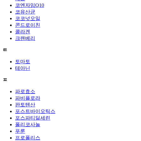
코엔자임Q10
코유산균
코코넛오일
콘드로이친
콜라겐
크랜베리
ㅌ
토마토
테아닌
ㅍ
파로효소
파비플로라
판토텐산
포스트바이오틱스
포스파티딜세린
폴리코사놀
푸룬
프로폴리스