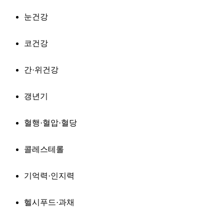
눈건강
코건강
간·위건강
갱년기
혈행·혈압·혈당
콜레스테롤
기억력·인지력
헬시푸드·과채