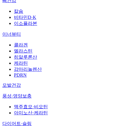
뼈건강
칼슘
비타민D·K
이소플라본
이너뷰티
콜라겐
엘라스틴
히알루론산
케라틴
감마리놀렌산
PDRN
모발건강
풍성·영양보충
맥주효모·비오틴
아미노산·케라틴
다이어트·슬림