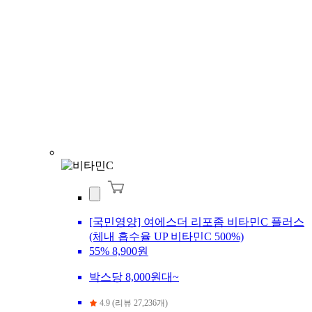
[국민영양] 여에스더 리포좀 비타민C 플러스
(체내 흡수율 UP 비타민C 500%)
55%
8,900원
박스당 8,000원대~
4.9 (리뷰 27,236개)