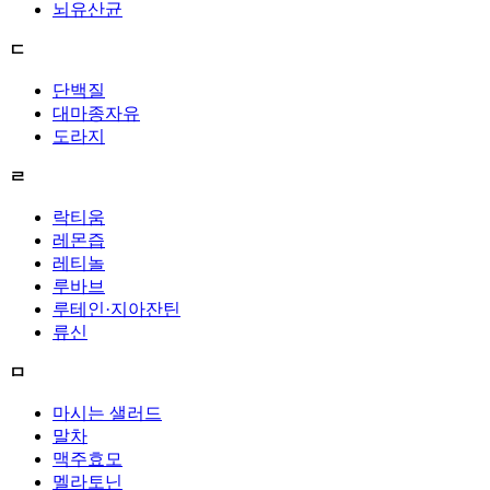
뇌유산균
ㄷ
단백질
대마종자유
도라지
ㄹ
락티움
레몬즙
레티놀
루바브
루테인·지아잔틴
류신
ㅁ
마시는 샐러드
말차
맥주효모
멜라토닌