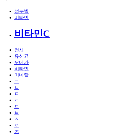
성분별
비타민
비타민C
전체
유산균
오메가
비타민
미네랄
ㄱ
ㄴ
ㄷ
ㄹ
ㅁ
ㅂ
ㅅ
ㅇ
ㅈ