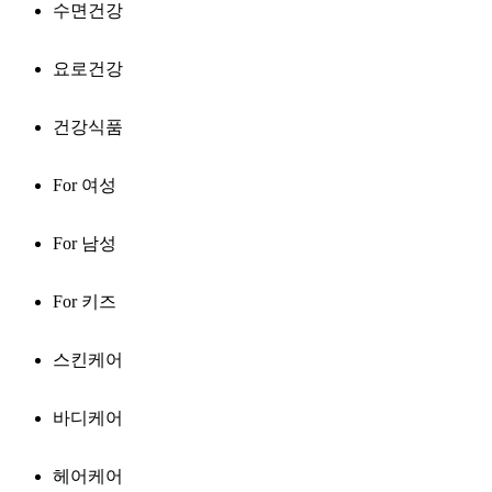
수면건강
요로건강
건강식품
For 여성
For 남성
For 키즈
스킨케어
바디케어
헤어케어