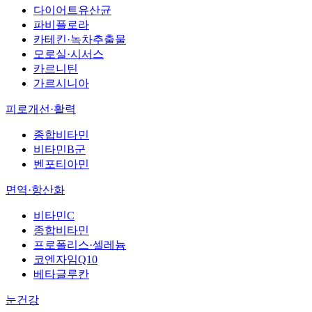
다이어트유산균
파비플로라
카테킨·녹차추출물
모로실·시서스
카르니틴
가르시니아
피로개선·활력
종합비타민
비타민B군
벤포티아민
면역·항산화
비타민C
종합비타민
프로폴리스·셀레늄
코엔자임Q10
베타글루칸
눈건강