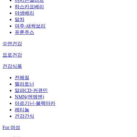
마시는샐러드
하스카프베리
야생베리
말차
여주·새싹보리
푸룬주스
수면건강
요로건강
건강식품
전해질
멜라토닌
알파CD·커큐민
NMN(엔엠엔)
아르기닌·블랙마카
레티놀
건강간식
For 여성