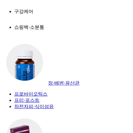
구강케어
쇼핑백·소분통
장·배변·유산균
프로바이오틱스
프리·포스트
차전자피·식이섬유