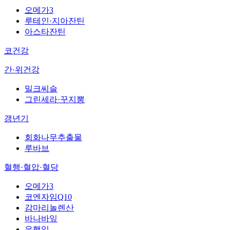
오메가3
루테인·지아잔틴
아스타잔틴
코건강
간·위건강
밀크씨슬
그린세라·꾸지뽕
갱년기
회화나무추출물
루바브
혈행·혈압·혈당
오메가3
코엔자임Q10
감마리놀렌산
바나바잎
은행잎