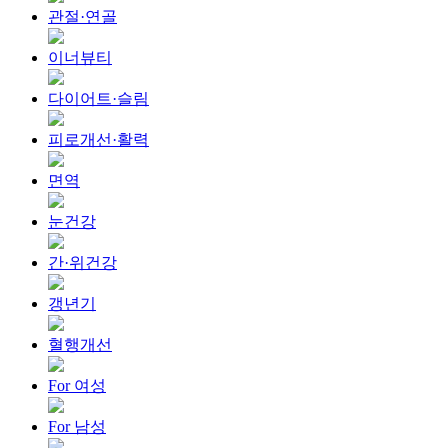
관절·연골
이너뷰티
다이어트·슬림
피로개선·활력
면역
눈건강
간·위건강
갱년기
혈행개선
For 여성
For 남성