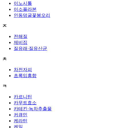
이노시톨
이소플라본
인동덩굴꽃봉오리
ㅈ
전해질
제비집
질유래·질유산균
ㅊ
차전자피
초록입홍합
ㅋ
카르니틴
카무트효소
카테킨·녹차추출물
커큐민
케라틴
케일