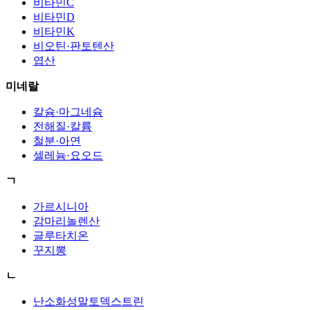
비타민C
비타민D
비타민K
비오틴·판토텐산
엽산
미네랄
칼슘·마그네슘
전해질·칼륨
철분·아연
셀레늄·요오드
ㄱ
가르시니아
감마리놀렌산
글루타치온
꾸지뽕
ㄴ
난소화성말토덱스트린