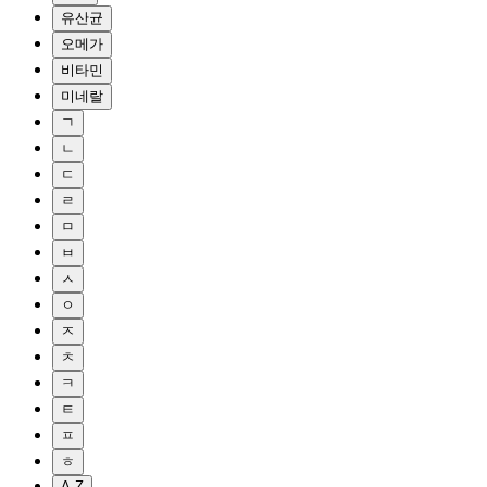
유산균
오메가
비타민
미네랄
ㄱ
ㄴ
ㄷ
ㄹ
ㅁ
ㅂ
ㅅ
ㅇ
ㅈ
ㅊ
ㅋ
ㅌ
ㅍ
ㅎ
A-Z