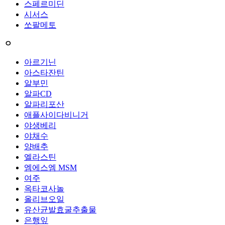
스페르미딘
시서스
쏘팔메토
ㅇ
아르기닌
아스타잔틴
알부민
알파CD
알파리포산
애플사이다비니거
야생베리
야채수
양배추
엘라스틴
엠에스엠 MSM
여주
옥타코사놀
올리브오일
유산균발효굴추출물
은행잎