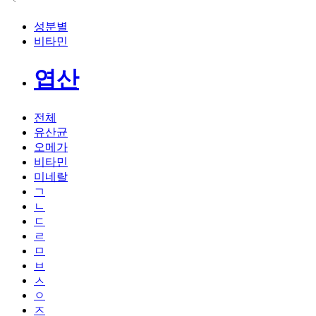
성분별
비타민
엽산
전체
유산균
오메가
비타민
미네랄
ㄱ
ㄴ
ㄷ
ㄹ
ㅁ
ㅂ
ㅅ
ㅇ
ㅈ