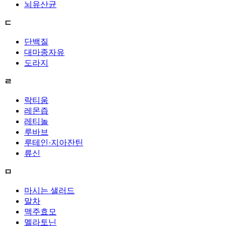
뇌유산균
ㄷ
단백질
대마종자유
도라지
ㄹ
락티움
레몬즙
레티놀
루바브
루테인·지아잔틴
류신
ㅁ
마시는 샐러드
말차
맥주효모
멜라토닌