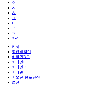
ㅇ
ㅈ
ㅊ
ㅋ
ㅌ
ㅍ
ㅎ
A-Z
전체
종합비타민
비타민B군
비타민C
비타민D
비타민K
비오틴·판토텐산
엽산