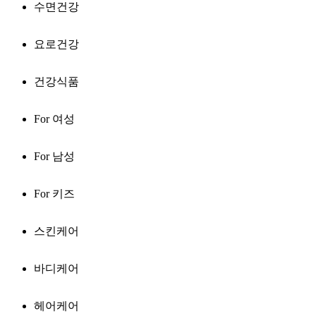
수면건강
요로건강
건강식품
For 여성
For 남성
For 키즈
스킨케어
바디케어
헤어케어