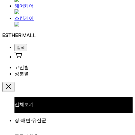
헤어케어
스킨케어
검색
고민별
성분별
전체보기
장·배변·유산균