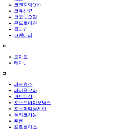
코엔자임Q10
코유산균
코코넛오일
콘드로이친
콜라겐
크랜베리
ㅌ
토마토
테아닌
ㅍ
파로효소
파비플로라
판토텐산
포스트바이오틱스
포스파티딜세린
폴리코사놀
푸룬
프로폴리스