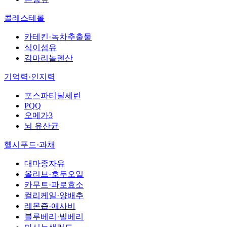
콜레스테롤
카테킨·녹차추출물
식이섬유
감마리놀렌산
기억력·인지력
포스파티딜세린
PQQ
오메가3
뇌 유산균
헬시푸드·과채
대마종자유
올리브·호두오일
카무트·파로효소
컬리케일·양배추
레몬즙·애사비
블루베리·빌베리