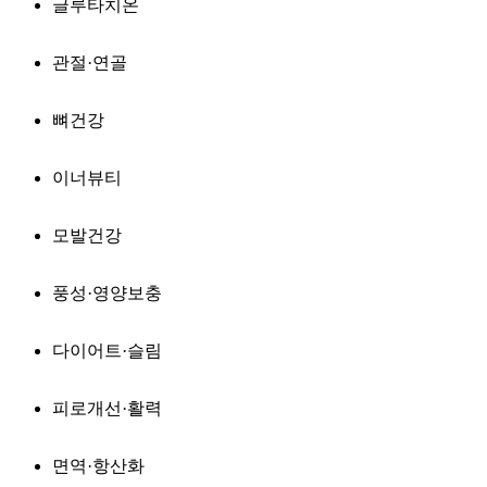
글루타치온
관절·연골
뼈건강
이너뷰티
모발건강
풍성·영양보충
다이어트·슬림
피로개선·활력
면역·항산화