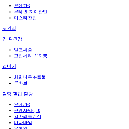
오메가3
루테인·지아잔틴
아스타잔틴
코건강
간·위건강
밀크씨슬
그린세라·꾸지뽕
갱년기
회화나무추출물
루바브
혈행·혈압·혈당
오메가3
코엔자임Q10
감마리놀렌산
바나바잎
은행잎