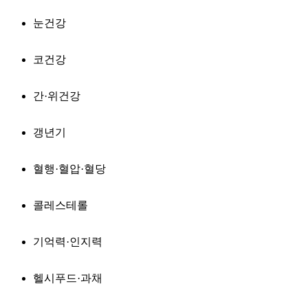
눈건강
코건강
간·위건강
갱년기
혈행·혈압·혈당
콜레스테롤
기억력·인지력
헬시푸드·과채