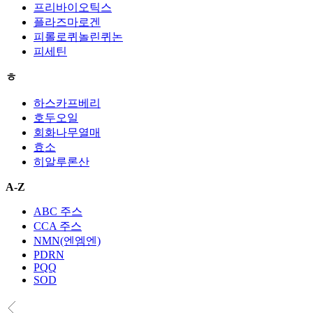
프리바이오틱스
플라즈마로겐
피롤로퀴놀린퀴논
피세틴
ㅎ
하스카프베리
호두오일
회화나무열매
효소
히알루론산
A-Z
ABC 주스
CCA 주스
NMN(엔엠엔)
PDRN
PQQ
SOD