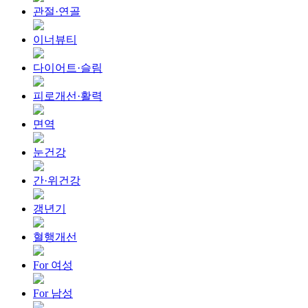
관절·연골
이너뷰티
다이어트·슬림
피로개선·활력
면역
눈건강
간·위건강
갱년기
혈행개선
For 여성
For 남성