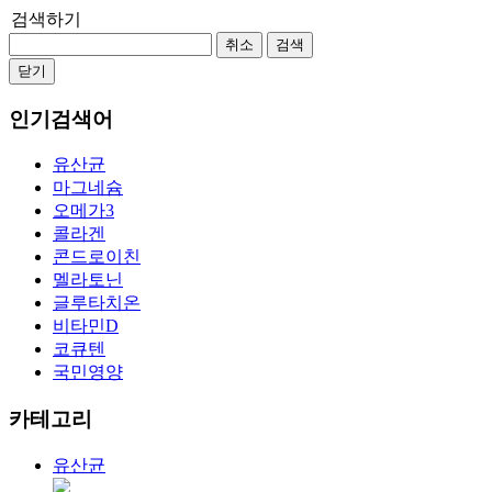
검색하기
취소
검색
닫기
인기검색어
유산균
마그네슘
오메가3
콜라겐
콘드로이친
멜라토닌
글루타치온
비타민D
코큐텐
국민영양
카테고리
유산균