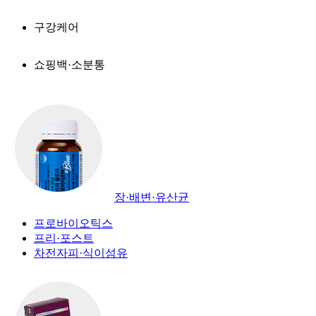
구강케어
쇼핑백·소분통
장·배변·유산균
프로바이오틱스
프리·포스트
차전자피·식이섬유