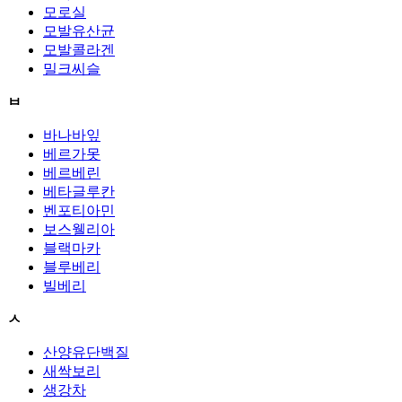
모로실
모발유산균
모발콜라겐
밀크씨슬
ㅂ
바나바잎
베르가못
베르베린
베타글루칸
벤포티아민
보스웰리아
블랙마카
블루베리
빌베리
ㅅ
산양유단백질
새싹보리
생강차