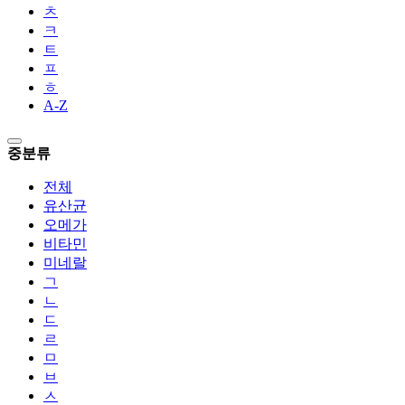
ㅊ
ㅋ
ㅌ
ㅍ
ㅎ
A-Z
중분류
전체
유산균
오메가
비타민
미네랄
ㄱ
ㄴ
ㄷ
ㄹ
ㅁ
ㅂ
ㅅ