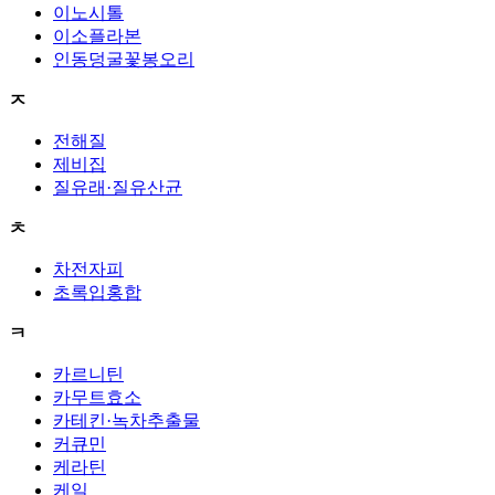
이노시톨
이소플라본
인동덩굴꽃봉오리
ㅈ
전해질
제비집
질유래·질유산균
ㅊ
차전자피
초록입홍합
ㅋ
카르니틴
카무트효소
카테킨·녹차추출물
커큐민
케라틴
케일