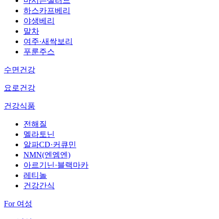
마시는샐러드
하스카프베리
야생베리
말차
여주·새싹보리
푸룬주스
수면건강
요로건강
건강식품
전해질
멜라토닌
알파CD·커큐민
NMN(엔엠엔)
아르기닌·블랙마카
레티놀
건강간식
For 여성