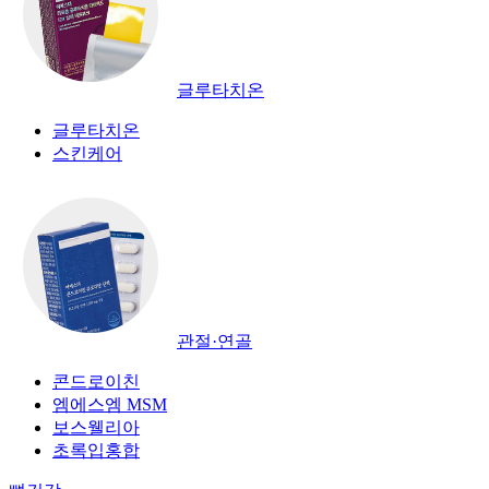
글루타치온
글루타치온
스킨케어
관절·연골
콘드로이친
엠에스엠 MSM
보스웰리아
초록입홍합