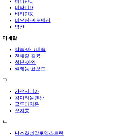
비타민C
비타민D
비타민K
비오틴·판토텐산
엽산
미네랄
칼슘·마그네슘
전해질·칼륨
철분·아연
셀레늄·요오드
ㄱ
가르시니아
감마리놀렌산
글루타치온
꾸지뽕
ㄴ
난소화성말토덱스트린