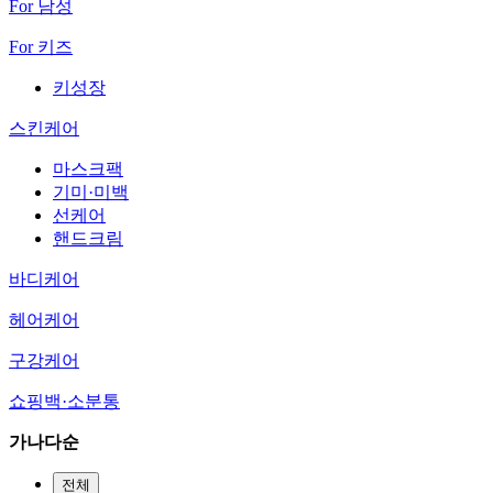
For 남성
For 키즈
키성장
스킨케어
마스크팩
기미·미백
선케어
핸드크림
바디케어
헤어케어
구강케어
쇼핑백·소분통
가나다순
전체