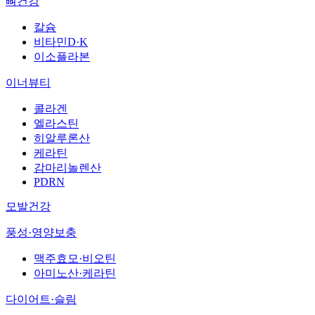
뼈건강
칼슘
비타민D·K
이소플라본
이너뷰티
콜라겐
엘라스틴
히알루론산
케라틴
감마리놀렌산
PDRN
모발건강
풍성·영양보충
맥주효모·비오틴
아미노산·케라틴
다이어트·슬림