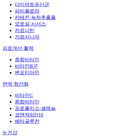
다이어트유산균
파비플로라
카테킨·녹차추출물
모로실·시서스
카르니틴
가르시니아
피로개선·활력
종합비타민
비타민B군
벤포티아민
면역·항산화
비타민C
종합비타민
프로폴리스·셀레늄
코엔자임Q10
베타글루칸
눈건강