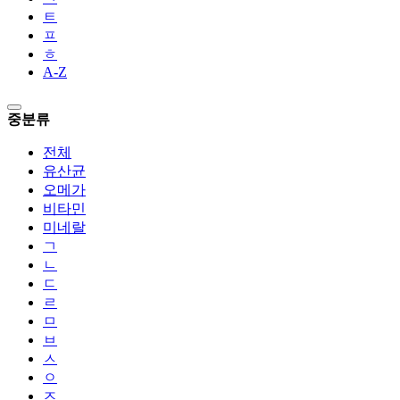
ㅌ
ㅍ
ㅎ
A-Z
중분류
전체
유산균
오메가
비타민
미네랄
ㄱ
ㄴ
ㄷ
ㄹ
ㅁ
ㅂ
ㅅ
ㅇ
ㅈ