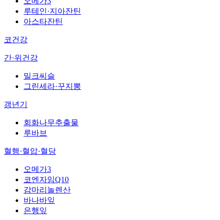
오메가3
루테인·지아잔틴
아스타잔틴
코건강
간·위건강
밀크씨슬
그린세라·꾸지뽕
갱년기
회화나무추출물
루바브
혈행·혈압·혈당
오메가3
코엔자임Q10
감마리놀렌산
바나바잎
은행잎