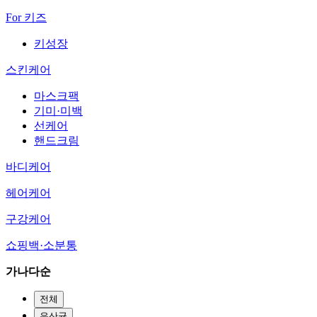
For 키즈
키성장
스킨케어
마스크팩
기미·미백
선케어
핸드크림
바디케어
헤어케어
구강케어
쇼핑백·소분통
가나다순
전체
유산균