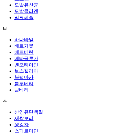
모발유산균
모발콜라겐
밀크씨슬
ㅂ
바나바잎
베르가못
베르베린
베타글루칸
벤포티아민
보스웰리아
블랙마카
블루베리
빌베리
ㅅ
산양유단백질
새싹보리
생강차
스페르미딘