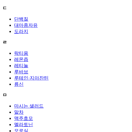
ㄷ
단백질
대마종자유
도라지
ㄹ
락티움
레몬즙
레티놀
루바브
루테인·지아잔틴
류신
ㅁ
마시는 샐러드
말차
맥주효모
멜라토닌
모로실