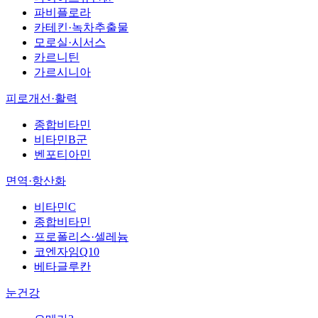
파비플로라
카테킨·녹차추출물
모로실·시서스
카르니틴
가르시니아
피로개선·활력
종합비타민
비타민B군
벤포티아민
면역·항산화
비타민C
종합비타민
프로폴리스·셀레늄
코엔자임Q10
베타글루칸
눈건강