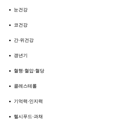
눈건강
코건강
간·위건강
갱년기
혈행·혈압·혈당
콜레스테롤
기억력·인지력
헬시푸드·과채