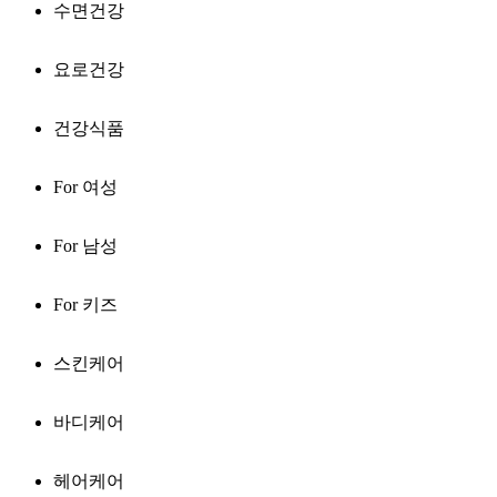
수면건강
요로건강
건강식품
For 여성
For 남성
For 키즈
스킨케어
바디케어
헤어케어