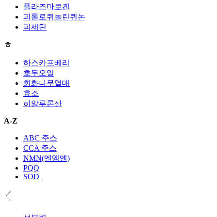
플라즈마로겐
피롤로퀴놀린퀴논
피세틴
ㅎ
하스카프베리
호두오일
회화나무열매
효소
히알루론산
A-Z
ABC 주스
CCA 주스
NMN(엔엠엔)
PQQ
SOD