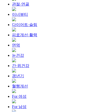
관절·연골
이너뷰티
다이어트·슬림
피로개선·활력
면역
눈건강
간·위건강
갱년기
혈행개선
For 여성
For 남성