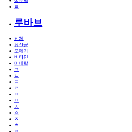
성분별
ㄹ
루바브
전체
유산균
오메가
비타민
미네랄
ㄱ
ㄴ
ㄷ
ㄹ
ㅁ
ㅂ
ㅅ
ㅇ
ㅈ
ㅊ
ㅋ