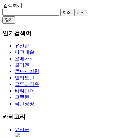
검색하기
취소
검색
닫기
인기검색어
유산균
마그네슘
오메가3
콜라겐
콘드로이친
멜라토닌
글루타치온
비타민D
코큐텐
국민영양
카테고리
유산균