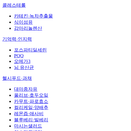
콜레스테롤
카테킨·녹차추출물
식이섬유
감마리놀렌산
기억력·인지력
포스파티딜세린
PQQ
오메가3
뇌 유산균
헬시푸드·과채
대마종자유
올리브·호두오일
카무트·파로효소
컬리케일·양배추
레몬즙·애사비
블루베리·빌베리
마시는샐러드