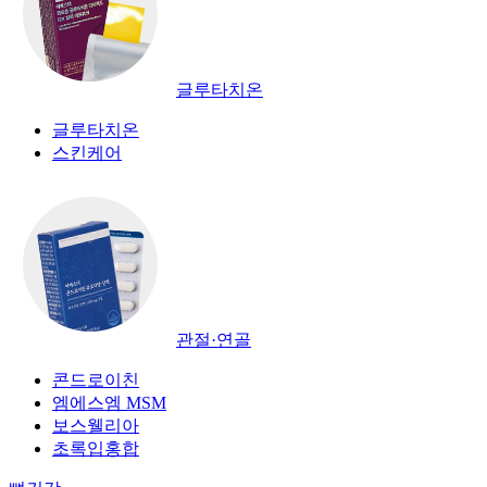
글루타치온
글루타치온
스킨케어
관절·연골
콘드로이친
엠에스엠 MSM
보스웰리아
초록입홍합