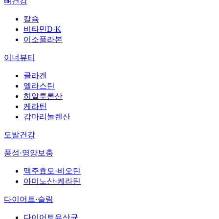
뼈건강
칼슘
비타민D·K
이소플라본
이너뷰티
콜라겐
엘라스틴
히알루론산
케라틴
감마리놀렌산
모발건강
풍성·영양보충
맥주효모·비오틴
아미노산·케라틴
다이어트·슬림
다이어트유산균