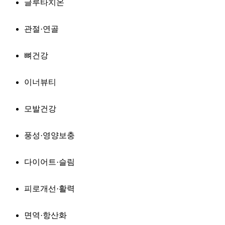
글루타치온
관절·연골
뼈건강
이너뷰티
모발건강
풍성·영양보충
다이어트·슬림
피로개선·활력
면역·항산화