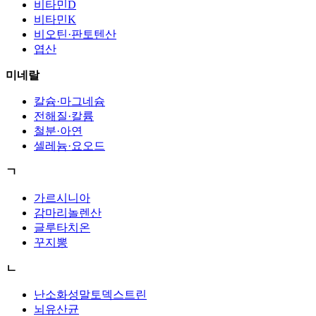
비타민D
비타민K
비오틴·판토텐산
엽산
미네랄
칼슘·마그네슘
전해질·칼륨
철분·아연
셀레늄·요오드
ㄱ
가르시니아
감마리놀렌산
글루타치온
꾸지뽕
ㄴ
난소화성말토덱스트린
뇌유산균