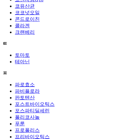
코유산균
코코넛오일
콘드로이친
콜라겐
크랜베리
ㅌ
토마토
테아닌
ㅍ
파로효소
파비플로라
판토텐산
포스트바이오틱스
포스파티딜세린
폴리코사놀
푸룬
프로폴리스
프리바이오틱스