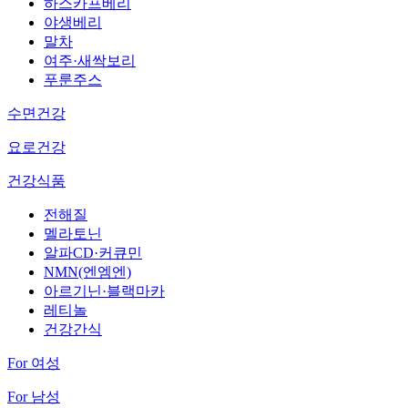
하스카프베리
야생베리
말차
여주·새싹보리
푸룬주스
수면건강
요로건강
건강식품
전해질
멜라토닌
알파CD·커큐민
NMN(엔엠엔)
아르기닌·블랙마카
레티놀
건강간식
For 여성
For 남성