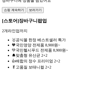
장바구니에 상품을 담았어요
쇼핑 계속하기
보러가기
[스토어]장바구니팝업
2개라인업까지
🥇공식몰 한정 베스트셀러 특가
🧡국민영양 전제품 8,900원~
💚국민헬시푸드 전제품 8,900원~
🔔맞춤형 유산균 2+2
👍배합의 정수 프리미엄 2+2
🥬고품질 보태니컬 2+2