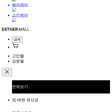
헤어케어
스킨케어
검색
고민별
성분별
전체보기
장·배변·유산균