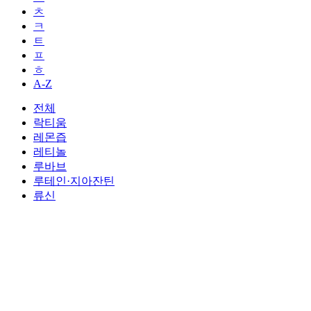
ㅊ
ㅋ
ㅌ
ㅍ
ㅎ
A-Z
전체
락티움
레몬즙
레티놀
루바브
루테인·지아잔틴
류신