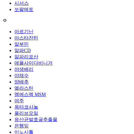
시서스
쏘팔메토
ㅇ
아르기닌
아스타잔틴
알부민
알파CD
알파리포산
애플사이다비니거
야생베리
야채수
양배추
엘라스틴
엠에스엠 MSM
여주
옥타코사놀
올리브오일
유산균발효굴추출물
은행잎
이노시톨