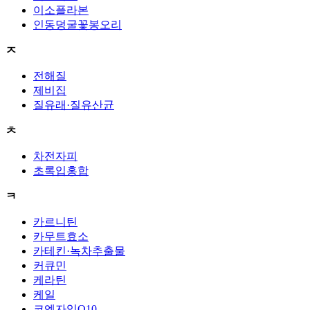
이소플라본
인동덩굴꽃봉오리
ㅈ
전해질
제비집
질유래·질유산균
ㅊ
차전자피
초록입홍합
ㅋ
카르니틴
카무트효소
카테킨·녹차추출물
커큐민
케라틴
케일
코엔자임Q10