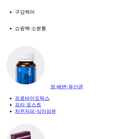
구강케어
쇼핑백·소분통
장·배변·유산균
프로바이오틱스
프리·포스트
차전자피·식이섬유