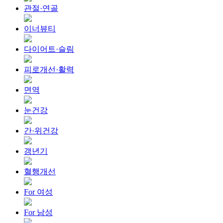
관절·연골
이너뷰티
다이어트·슬림
피로개선·활력
면역
눈건강
간·위건강
갱년기
혈행개선
For 여성
For 남성