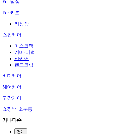
For 남성
For 키즈
키성장
스킨케어
마스크팩
기미·미백
선케어
핸드크림
바디케어
헤어케어
구강케어
쇼핑백·소분통
가나다순
전체