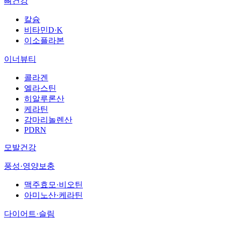
뼈건강
칼슘
비타민D·K
이소플라본
이너뷰티
콜라겐
엘라스틴
히알루론산
케라틴
감마리놀렌산
PDRN
모발건강
풍성·영양보충
맥주효모·비오틴
아미노산·케라틴
다이어트·슬림