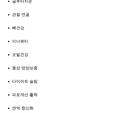
글루타치온
관절·연골
뼈건강
이너뷰티
모발건강
풍성·영양보충
다이어트·슬림
피로개선·활력
면역·항산화