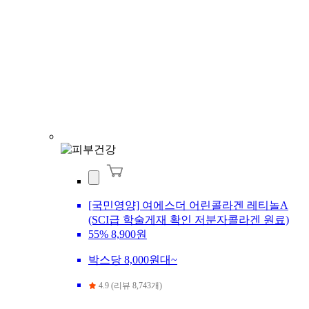
[국민영양] 여에스더 어린콜라겐 레티놀A
(SCI급 학술게재 확인 저분자콜라겐 원료)
55%
8,900원
박스당 8,000원대~
4.9 (리뷰 8,743개)