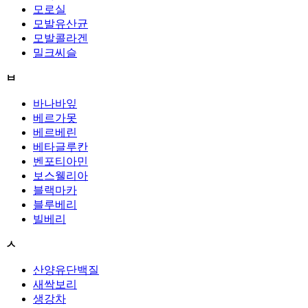
모로실
모발유산균
모발콜라겐
밀크씨슬
ㅂ
바나바잎
베르가못
베르베린
베타글루칸
벤포티아민
보스웰리아
블랙마카
블루베리
빌베리
ㅅ
산양유단백질
새싹보리
생강차