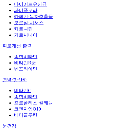
다이어트유산균
파비플로라
카테킨·녹차추출물
모로실·시서스
카르니틴
가르시니아
피로개선·활력
종합비타민
비타민B군
벤포티아민
면역·항산화
비타민C
종합비타민
프로폴리스·셀레늄
코엔자임Q10
베타글루칸
눈건강