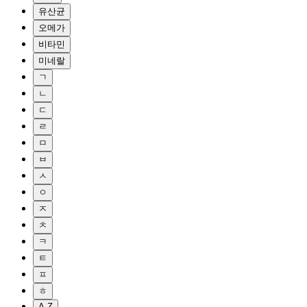
유산균
오메가
비타민
미네랄
ㄱ
ㄴ
ㄷ
ㄹ
ㅁ
ㅂ
ㅅ
ㅇ
ㅈ
ㅊ
ㅋ
ㅌ
ㅍ
ㅎ
A-Z