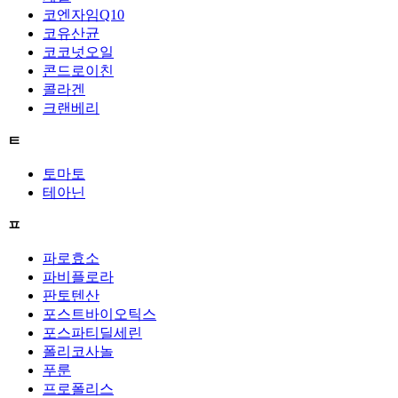
코엔자임Q10
코유산균
코코넛오일
콘드로이친
콜라겐
크랜베리
ㅌ
토마토
테아닌
ㅍ
파로효소
파비플로라
판토텐산
포스트바이오틱스
포스파티딜세린
폴리코사놀
푸룬
프로폴리스