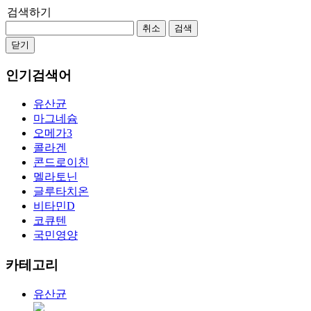
검색하기
취소
검색
닫기
인기검색어
유산균
마그네슘
오메가3
콜라겐
콘드로이친
멜라토닌
글루타치온
비타민D
코큐텐
국민영양
카테고리
유산균