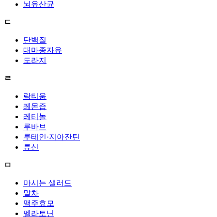
뇌유산균
ㄷ
단백질
대마종자유
도라지
ㄹ
락티움
레몬즙
레티놀
루바브
루테인·지아잔틴
류신
ㅁ
마시는 샐러드
말차
맥주효모
멜라토닌