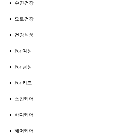
수면건강
요로건강
건강식품
For 여성
For 남성
For 키즈
스킨케어
바디케어
헤어케어