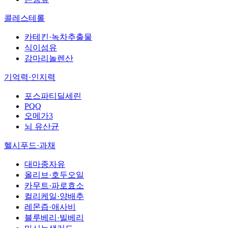
콜레스테롤
카테킨·녹차추출물
식이섬유
감마리놀렌산
기억력·인지력
포스파티딜세린
PQQ
오메가3
뇌 유산균
헬시푸드·과채
대마종자유
올리브·호두오일
카무트·파로효소
컬리케일·양배추
레몬즙·애사비
블루베리·빌베리