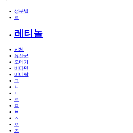
성분별
ㄹ
레티놀
전체
유산균
오메가
비타민
미네랄
ㄱ
ㄴ
ㄷ
ㄹ
ㅁ
ㅂ
ㅅ
ㅇ
ㅈ