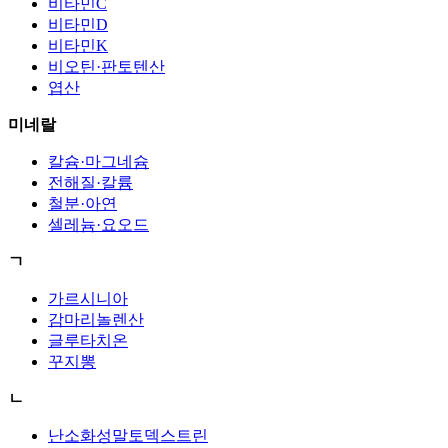
비타민C
비타민D
비타민K
비오틴·판토텐산
엽산
미네랄
칼슘·마그네슘
전해질·칼륨
철분·아연
셀레늄·요오드
ㄱ
가르시니아
감마리놀렌산
글루타치온
꾸지뽕
ㄴ
난소화성말토덱스트린