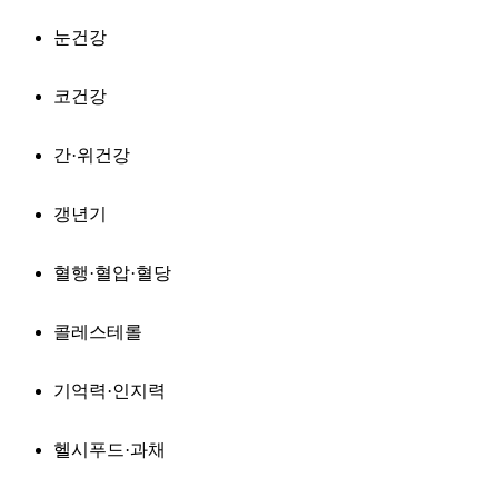
눈건강
코건강
간·위건강
갱년기
혈행·혈압·혈당
콜레스테롤
기억력·인지력
헬시푸드·과채