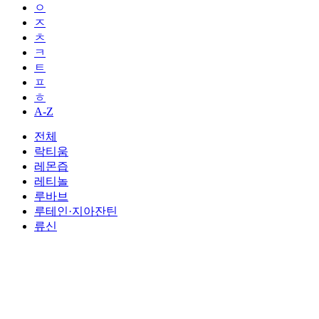
ㅇ
ㅈ
ㅊ
ㅋ
ㅌ
ㅍ
ㅎ
A-Z
전체
락티움
레몬즙
레티놀
루바브
루테인·지아잔틴
류신