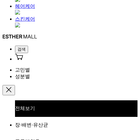
헤어케어
스킨케어
검색
고민별
성분별
전체보기
장·배변·유산균