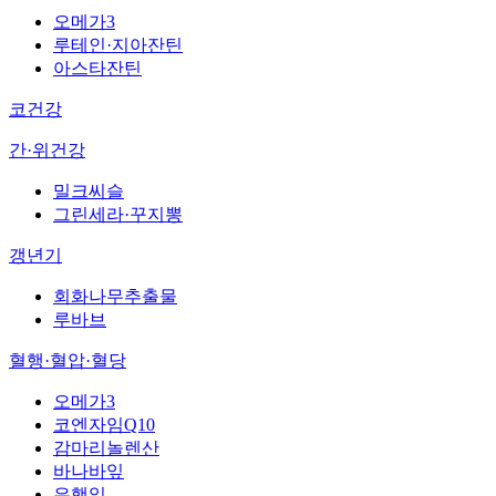
오메가3
루테인·지아잔틴
아스타잔틴
코건강
간·위건강
밀크씨슬
그린세라·꾸지뽕
갱년기
회화나무추출물
루바브
혈행·혈압·혈당
오메가3
코엔자임Q10
감마리놀렌산
바나바잎
은행잎