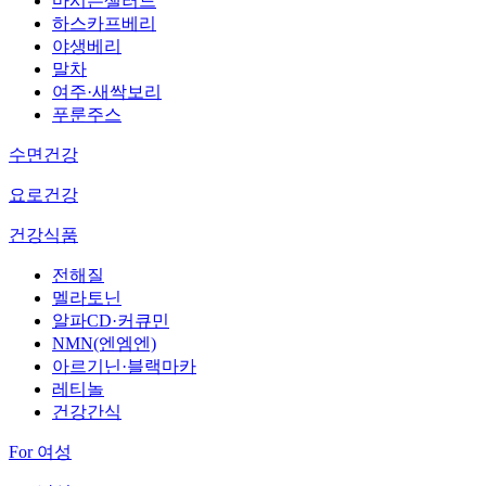
마시는샐러드
하스카프베리
야생베리
말차
여주·새싹보리
푸룬주스
수면건강
요로건강
건강식품
전해질
멜라토닌
알파CD·커큐민
NMN(엔엠엔)
아르기닌·블랙마카
레티놀
건강간식
For 여성