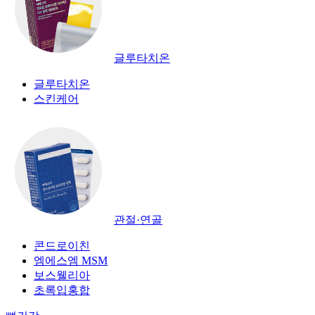
글루타치온
글루타치온
스킨케어
관절·연골
콘드로이친
엠에스엠 MSM
보스웰리아
초록입홍합