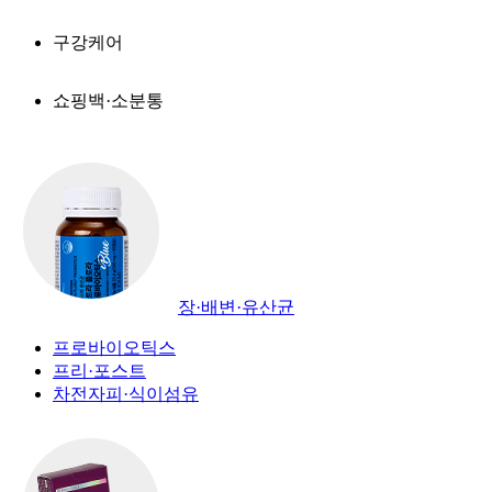
구강케어
쇼핑백·소분통
장·배변·유산균
프로바이오틱스
프리·포스트
차전자피·식이섬유