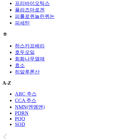
프리바이오틱스
플라즈마로겐
피롤로퀴놀린퀴논
피세틴
ㅎ
하스카프베리
호두오일
회화나무열매
효소
히알루론산
A-Z
ABC 주스
CCA 주스
NMN(엔엠엔)
PDRN
PQQ
SOD