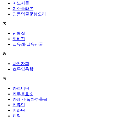
이노시톨
이소플라본
인동덩굴꽃봉오리
ㅈ
전해질
제비집
질유래·질유산균
ㅊ
차전자피
초록입홍합
ㅋ
카르니틴
카무트효소
카테킨·녹차추출물
커큐민
케라틴
케일