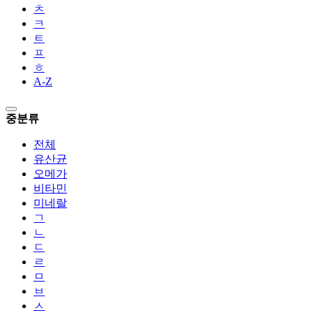
ㅊ
ㅋ
ㅌ
ㅍ
ㅎ
A-Z
중분류
전체
유산균
오메가
비타민
미네랄
ㄱ
ㄴ
ㄷ
ㄹ
ㅁ
ㅂ
ㅅ