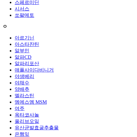
스페르미딘
시서스
쏘팔메토
ㅇ
아르기닌
아스타잔틴
알부민
알파CD
알파리포산
애플사이다비니거
야생베리
야채수
양배추
엘라스틴
엠에스엠 MSM
여주
옥타코사놀
올리브오일
유산균발효굴추출물
은행잎