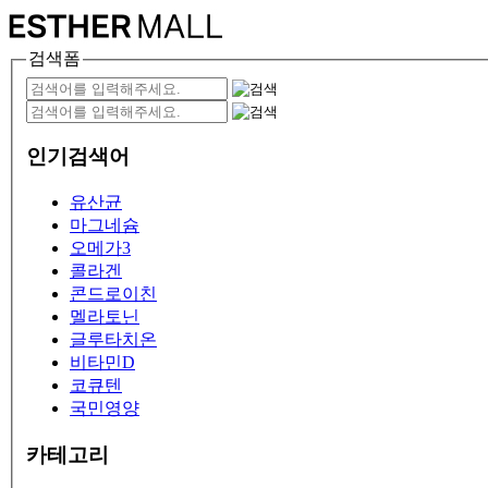
검색폼
인기검색어
유산균
마그네슘
오메가3
콜라겐
콘드로이친
멜라토닌
글루타치온
비타민D
코큐텐
국민영양
카테고리