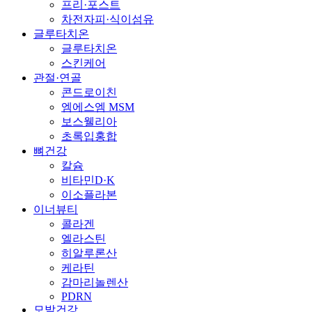
프리·포스트
차전자피·식이섬유
글루타치온
글루타치온
스킨케어
관절·연골
콘드로이친
엠에스엠 MSM
보스웰리아
초록입홍합
뼈건강
칼슘
비타민D·K
이소플라본
이너뷰티
콜라겐
엘라스틴
히알루론산
케라틴
감마리놀렌산
PDRN
모발건강