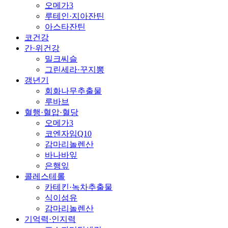
오메가3
루테인·지아잔틴
아스타잔틴
코건강
간·위건강
밀크씨슬
그린세라·꾸지뽕
갱년기
회화나무추출물
루바브
혈행·혈압·혈당
오메가3
코엔자임Q10
감마리놀렌산
바나바잎
은행잎
콜레스테롤
카테킨·녹차추출물
식이섬유
감마리놀렌산
기억력·인지력