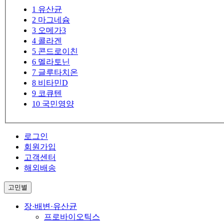
1
유산균
2
마그네슘
3
오메가3
4
콜라겐
5
콘드로이친
6
멜라토닌
7
글루타치온
8
비타민D
9
코큐텐
10
국민영양
로그인
회원가입
고객센터
해외배송
고민별
장·배변·유산균
프로바이오틱스