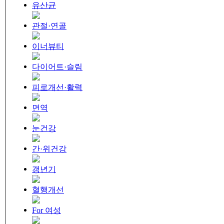
유산균
관절·연골
이너뷰티
다이어트·슬림
피로개선·활력
면역
눈건강
간·위건강
갱년기
혈행개선
For 여성