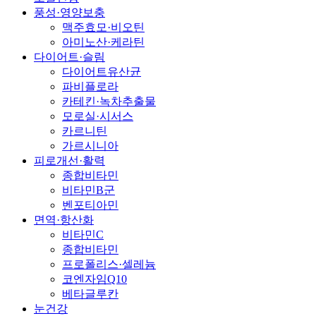
풍성·영양보충
맥주효모·비오틴
아미노산·케라틴
다이어트·슬림
다이어트유산균
파비플로라
카테킨·녹차추출물
모로실·시서스
카르니틴
가르시니아
피로개선·활력
종합비타민
비타민B군
벤포티아민
면역·항산화
비타민C
종합비타민
프로폴리스·셀레늄
코엔자임Q10
베타글루칸
눈건강