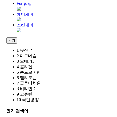
For 남성
헤어케어
스킨케어
닫기
1
유산균
2
마그네슘
3
오메가3
4
콜라겐
5
콘드로이친
6
멜라토닌
7
글루타치온
8
비타민D
9
코큐텐
10
국민영양
인기 검색어