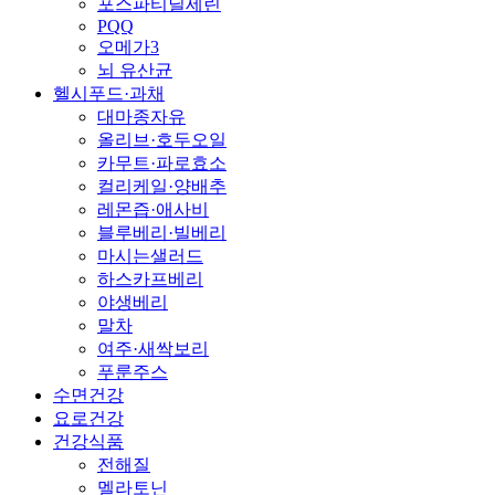
포스파티딜세린
PQQ
오메가3
뇌 유산균
헬시푸드·과채
대마종자유
올리브·호두오일
카무트·파로효소
컬리케일·양배추
레몬즙·애사비
블루베리·빌베리
마시는샐러드
하스카프베리
야생베리
말차
여주·새싹보리
푸룬주스
수면건강
요로건강
건강식품
전해질
멜라토닌