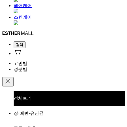
헤어케어
스킨케어
검색
고민별
성분별
전체보기
장·배변·유산균