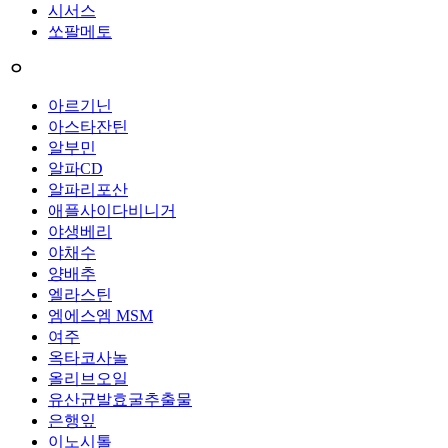
시서스
쏘팔메토
ㅇ
아르기닌
아스타잔틴
알부민
알파CD
알파리포산
애플사이다비니거
야생베리
야채수
양배추
엘라스틴
엠에스엠 MSM
여주
옥타코사놀
올리브오일
유산균발효굴추출물
은행잎
이노시톨