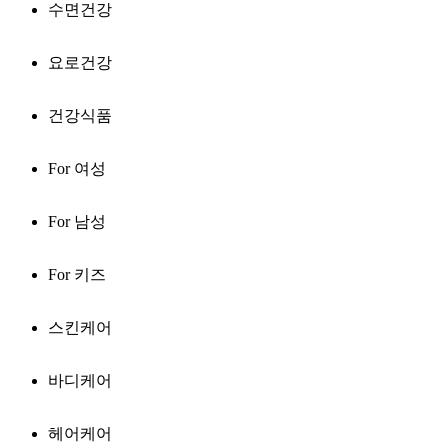
수면건강
요로건강
건강식품
For 여성
For 남성
For 키즈
스킨케어
바디케어
헤어케어