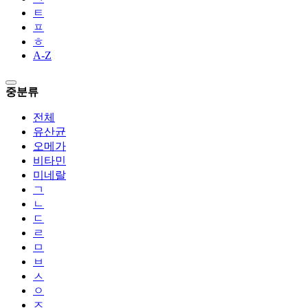
ㅌ
ㅍ
ㅎ
A-Z
중분류
전체
유산균
오메가
비타민
미네랄
ㄱ
ㄴ
ㄷ
ㄹ
ㅁ
ㅂ
ㅅ
ㅇ
ㅈ