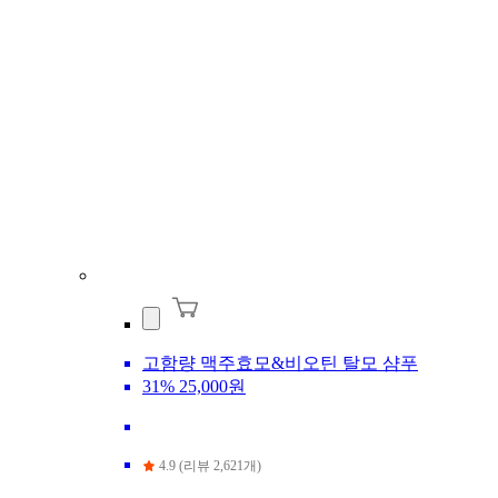
고함량 맥주효모&비오틴 탈모 샴푸
31%
25,000원
4.9 (리뷰 2,621개)