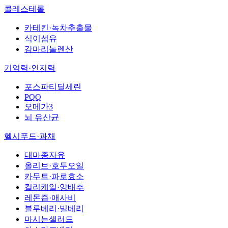
콜레스테롤
카테킨·녹차추출물
식이섬유
감마리놀렌산
기억력·인지력
포스파티딜세린
PQQ
오메가3
뇌 유산균
헬시푸드·과채
대마종자유
올리브·호두오일
카무트·파로효소
컬리케일·양배추
레몬즙·애사비
블루베리·빌베리
마시는샐러드