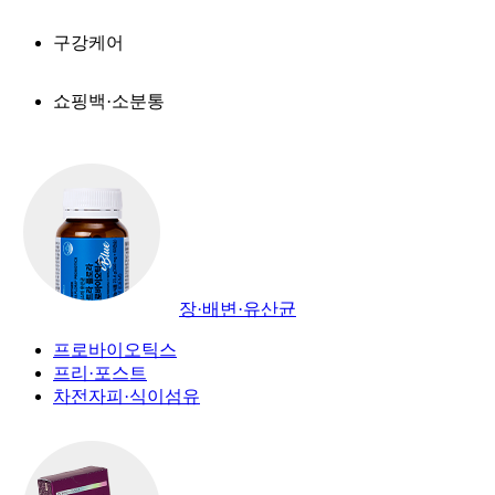
구강케어
쇼핑백·소분통
장·배변·유산균
프로바이오틱스
프리·포스트
차전자피·식이섬유