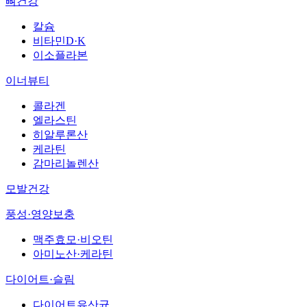
뼈건강
칼슘
비타민D·K
이소플라본
이너뷰티
콜라겐
엘라스틴
히알루론산
케라틴
감마리놀렌산
모발건강
풍성·영양보충
맥주효모·비오틴
아미노산·케라틴
다이어트·슬림
다이어트유산균