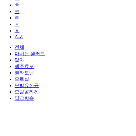
ㅊ
ㅋ
ㅌ
ㅍ
ㅎ
A-Z
전체
마시는 샐러드
말차
맥주효모
멜라토닌
모로실
모발유산균
모발콜라겐
밀크씨슬