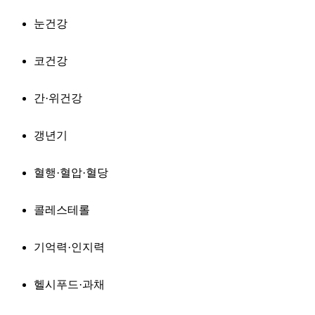
눈건강
코건강
간·위건강
갱년기
혈행·혈압·혈당
콜레스테롤
기억력·인지력
헬시푸드·과채