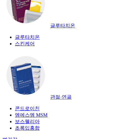
글루타치온
글루타치온
스킨케어
관절·연골
콘드로이친
엠에스엠 MSM
보스웰리아
초록입홍합