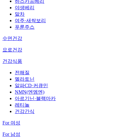
하스카프베리
야생베리
말차
여주·새싹보리
푸룬주스
수면건강
요로건강
건강식품
전해질
멜라토닌
알파CD·커큐민
NMN(엔엠엔)
아르기닌·블랙마카
레티놀
건강간식
For 여성
For 남성