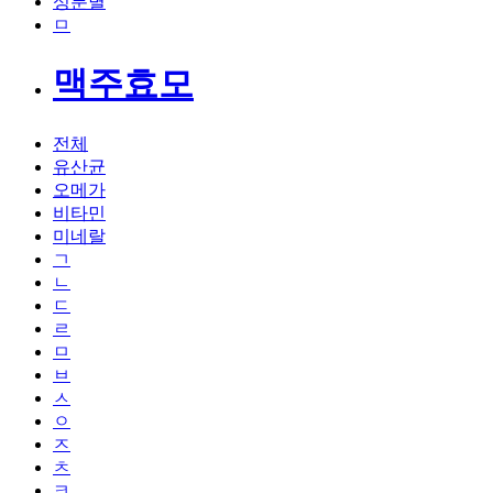
성분별
ㅁ
맥주효모
전체
유산균
오메가
비타민
미네랄
ㄱ
ㄴ
ㄷ
ㄹ
ㅁ
ㅂ
ㅅ
ㅇ
ㅈ
ㅊ
ㅋ