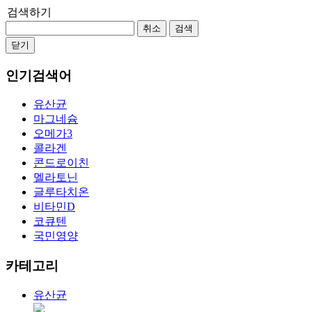
검색하기
취소
검색
닫기
인기검색어
유산균
마그네슘
오메가3
콜라겐
콘드로이친
멜라토닌
글루타치온
비타민D
코큐텐
국민영양
카테고리
유산균