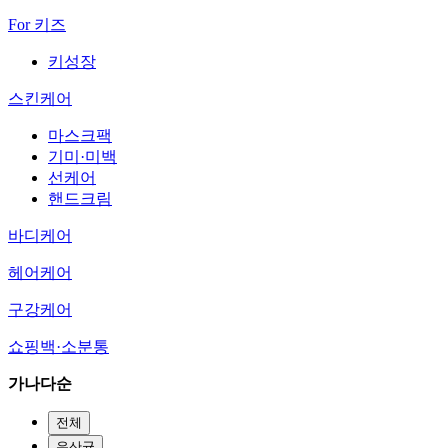
For 키즈
키성장
스킨케어
마스크팩
기미·미백
선케어
핸드크림
바디케어
헤어케어
구강케어
쇼핑백·소분통
가나다순
전체
유산균