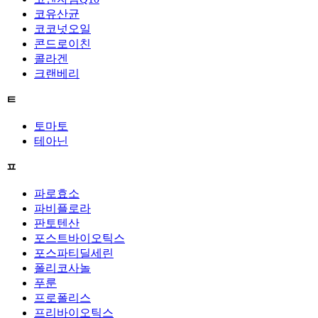
코유산균
코코넛오일
콘드로이친
콜라겐
크랜베리
ㅌ
토마토
테아닌
ㅍ
파로효소
파비플로라
판토텐산
포스트바이오틱스
포스파티딜세린
폴리코사놀
푸룬
프로폴리스
프리바이오틱스