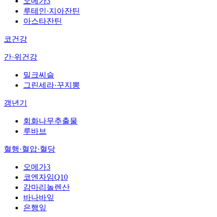
오메가3
루테인·지아잔틴
아스타잔틴
코건강
간·위건강
밀크씨슬
그린세라·꾸지뽕
갱년기
회화나무추출물
루바브
혈행·혈압·혈당
오메가3
코엔자임Q10
감마리놀렌산
바나바잎
은행잎