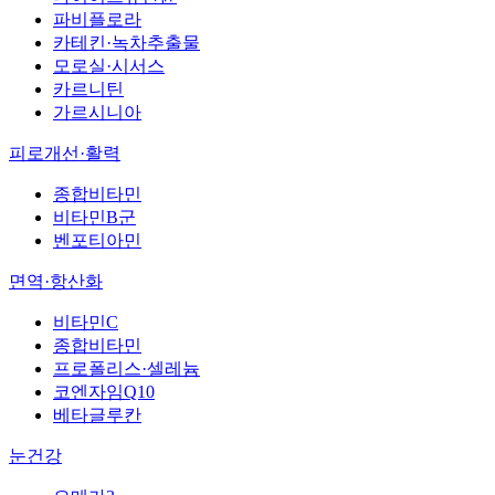
파비플로라
카테킨·녹차추출물
모로실·시서스
카르니틴
가르시니아
피로개선·활력
종합비타민
비타민B군
벤포티아민
면역·항산화
비타민C
종합비타민
프로폴리스·셀레늄
코엔자임Q10
베타글루칸
눈건강