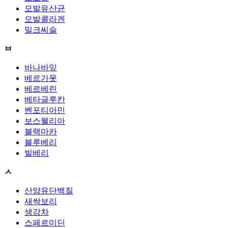
모발유산균
모발콜라겐
밀크씨슬
ㅂ
바나바잎
베르가못
베르베린
베타글루칸
벤포티아민
보스웰리아
블랙마카
블루베리
빌베리
ㅅ
산양유단백질
새싹보리
생강차
스페르미딘