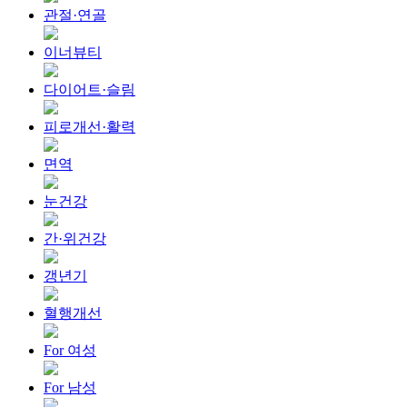
관절·연골
이너뷰티
다이어트·슬림
피로개선·활력
면역
눈건강
간·위건강
갱년기
혈행개선
For 여성
For 남성