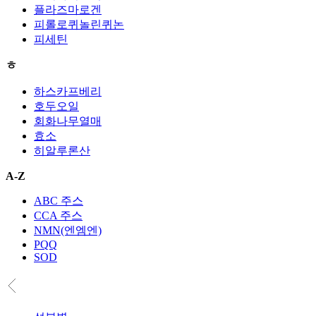
플라즈마로겐
피롤로퀴놀린퀴논
피세틴
ㅎ
하스카프베리
호두오일
회화나무열매
효소
히알루론산
A-Z
ABC 주스
CCA 주스
NMN(엔엠엔)
PQQ
SOD