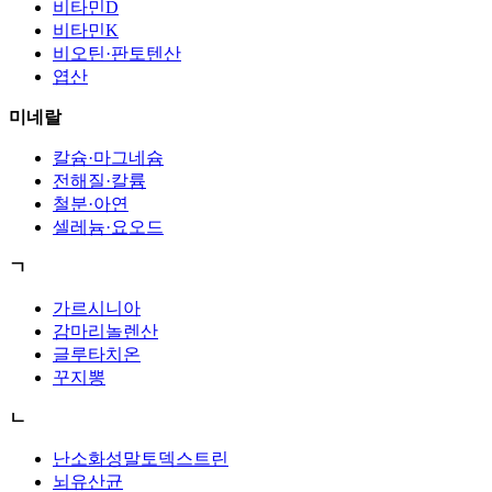
비타민D
비타민K
비오틴·판토텐산
엽산
미네랄
칼슘·마그네슘
전해질·칼륨
철분·아연
셀레늄·요오드
ㄱ
가르시니아
감마리놀렌산
글루타치온
꾸지뽕
ㄴ
난소화성말토덱스트린
뇌유산균