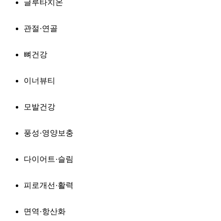
글루타치온
관절·연골
뼈건강
이너뷰티
모발건강
풍성·영양보충
다이어트·슬림
피로개선·활력
면역·항산화