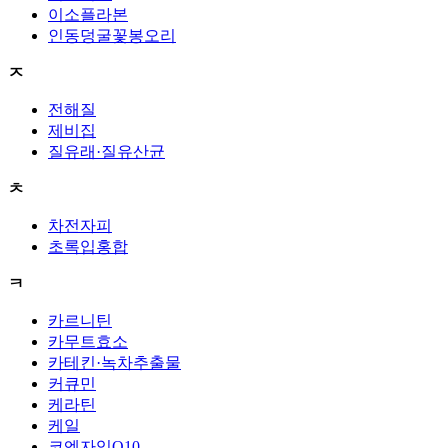
이소플라본
인동덩굴꽃봉오리
ㅈ
전해질
제비집
질유래·질유산균
ㅊ
차전자피
초록입홍합
ㅋ
카르니틴
카무트효소
카테킨·녹차추출물
커큐민
케라틴
케일
코엔자임Q10