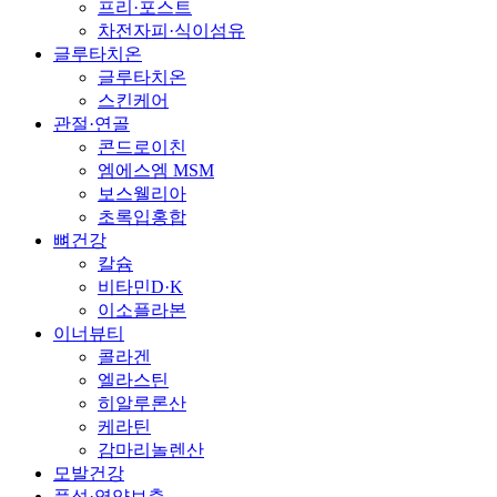
프리·포스트
차전자피·식이섬유
글루타치온
글루타치온
스킨케어
관절·연골
콘드로이친
엠에스엠 MSM
보스웰리아
초록입홍합
뼈건강
칼슘
비타민D·K
이소플라본
이너뷰티
콜라겐
엘라스틴
히알루론산
케라틴
감마리놀렌산
모발건강
풍성·영양보충