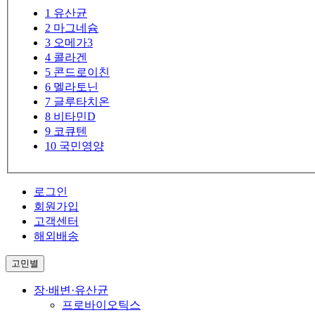
1
유산균
2
마그네슘
3
오메가3
4
콜라겐
5
콘드로이친
6
멜라토닌
7
글루타치온
8
비타민D
9
코큐텐
10
국민영양
로그인
회원가입
고객센터
해외배송
고민별
장·배변·유산균
프로바이오틱스