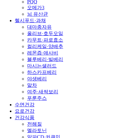
PQQ
오메가3
뇌 유산균
헬시푸드·과채
대마종자유
올리브·호두오일
카무트·파로효소
컬리케일·양배추
레몬즙·애사비
블루베리·빌베리
마시는샐러드
하스카프베리
야생베리
말차
여주·새싹보리
푸룬주스
수면건강
요로건강
건강식품
전해질
멜라토닌
알파CD·커큐민