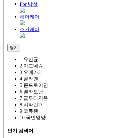
For 남성
헤어케어
스킨케어
닫기
1
유산균
2
마그네슘
3
오메가3
4
콜라겐
5
콘드로이친
6
멜라토닌
7
글루타치온
8
비타민D
9
코큐텐
10
국민영양
인기 검색어