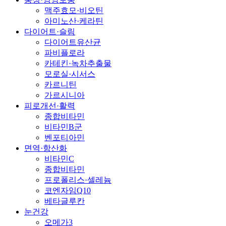
맥주효모·비오틴
아미노산·케라틴
다이어트·슬림
다이어트유산균
파비플로라
카테킨·녹차추출물
모로실·시서스
카르니틴
가르시니아
피로개선·활력
종합비타민
비타민B군
벤포티아민
면역·항산화
비타민C
종합비타민
프로폴리스·셀레늄
코엔자임Q10
베타글루칸
눈건강
오메가3