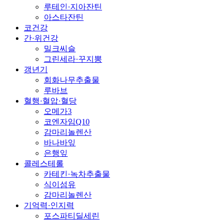
루테인·지아잔틴
아스타잔틴
코건강
간·위건강
밀크씨슬
그린세라·꾸지뽕
갱년기
회화나무추출물
루바브
혈행·혈압·혈당
오메가3
코엔자임Q10
감마리놀렌산
바나바잎
은행잎
콜레스테롤
카테킨·녹차추출물
식이섬유
감마리놀렌산
기억력·인지력
포스파티딜세린