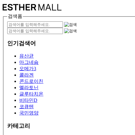
검색폼
인기검색어
유산균
마그네슘
오메가3
콜라겐
콘드로이친
멜라토닌
글루타치온
비타민D
코큐텐
국민영양
카테고리