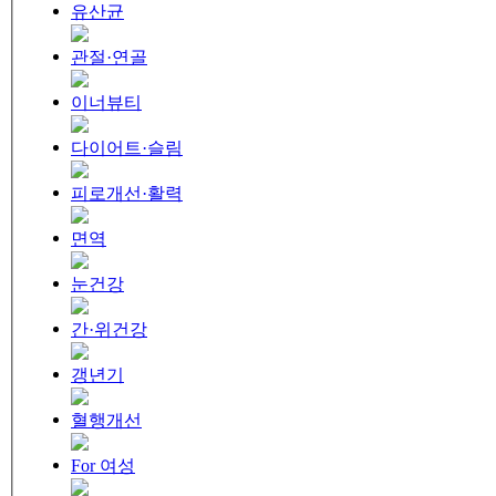
유산균
관절·연골
이너뷰티
다이어트·슬림
피로개선·활력
면역
눈건강
간·위건강
갱년기
혈행개선
For 여성