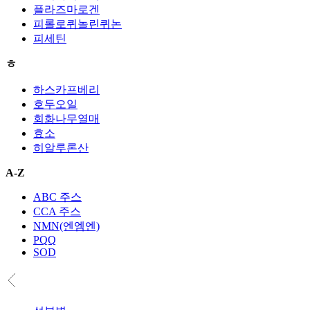
플라즈마로겐
피롤로퀴놀린퀴논
피세틴
ㅎ
하스카프베리
호두오일
회화나무열매
효소
히알루론산
A-Z
ABC 주스
CCA 주스
NMN(엔엠엔)
PQQ
SOD