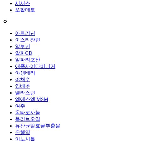
시서스
쏘팔메토
ㅇ
아르기닌
아스타잔틴
알부민
알파CD
알파리포산
애플사이다비니거
야생베리
야채수
양배추
엘라스틴
엠에스엠 MSM
여주
옥타코사놀
올리브오일
유산균발효굴추출물
은행잎
이노시톨