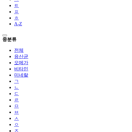
ㅌ
ㅍ
ㅎ
A-Z
중분류
전체
유산균
오메가
비타민
미네랄
ㄱ
ㄴ
ㄷ
ㄹ
ㅁ
ㅂ
ㅅ
ㅇ
ㅈ