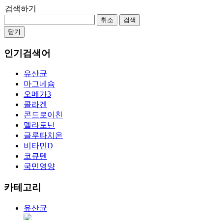
검색하기
취소
검색
닫기
인기검색어
유산균
마그네슘
오메가3
콜라겐
콘드로이친
멜라토닌
글루타치온
비타민D
코큐텐
국민영양
카테고리
유산균