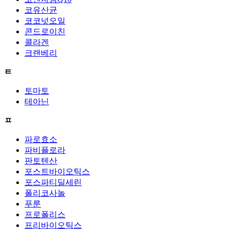
코유산균
코코넛오일
콘드로이친
콜라겐
크랜베리
ㅌ
토마토
테아닌
ㅍ
파로효소
파비플로라
판토텐산
포스트바이오틱스
포스파티딜세린
폴리코사놀
푸룬
프로폴리스
프리바이오틱스