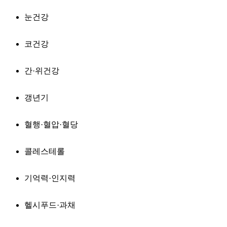
눈건강
코건강
간·위건강
갱년기
혈행·혈압·혈당
콜레스테롤
기억력·인지력
헬시푸드·과채