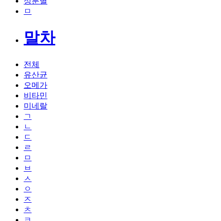
성분별
ㅁ
말차
전체
유산균
오메가
비타민
미네랄
ㄱ
ㄴ
ㄷ
ㄹ
ㅁ
ㅂ
ㅅ
ㅇ
ㅈ
ㅊ
ㅋ