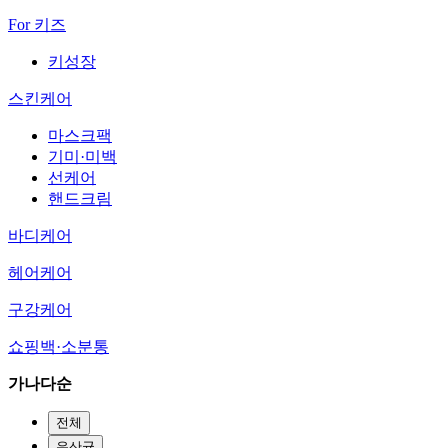
For 키즈
키성장
스킨케어
마스크팩
기미·미백
선케어
핸드크림
바디케어
헤어케어
구강케어
쇼핑백·소분통
가나다순
전체
유산균