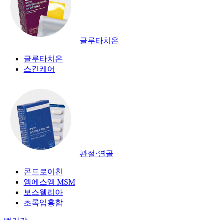
글루타치온
글루타치온
스킨케어
관절·연골
콘드로이친
엠에스엠 MSM
보스웰리아
초록입홍합