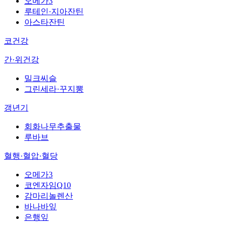
오메가3
루테인·지아잔틴
아스타잔틴
코건강
간·위건강
밀크씨슬
그린세라·꾸지뽕
갱년기
회화나무추출물
루바브
혈행·혈압·혈당
오메가3
코엔자임Q10
감마리놀렌산
바나바잎
은행잎