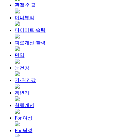
관절·연골
이너뷰티
다이어트·슬림
피로개선·활력
면역
눈건강
간·위건강
갱년기
혈행개선
For 여성
For 남성