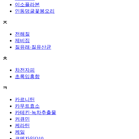
이소플라본
인동덩굴꽃봉오리
ㅈ
전해질
제비집
질유래·질유산균
ㅊ
차전자피
초록입홍합
ㅋ
카르니틴
카무트효소
카테킨·녹차추출물
커큐민
케라틴
케일
코엔자임Q10