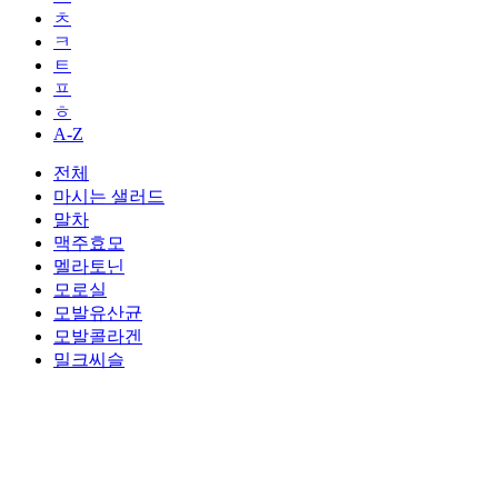
ㅊ
ㅋ
ㅌ
ㅍ
ㅎ
A-Z
전체
마시는 샐러드
말차
맥주효모
멜라토닌
모로실
모발유산균
모발콜라겐
밀크씨슬