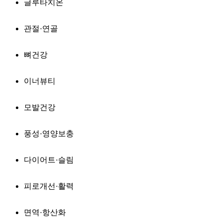
글루타치온
관절·연골
뼈건강
이너뷰티
모발건강
풍성·영양보충
다이어트·슬림
피로개선·활력
면역·항산화