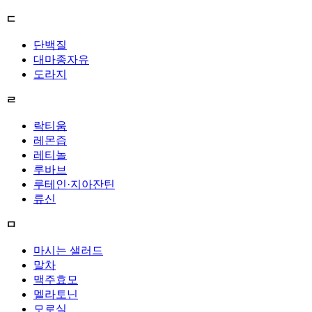
ㄷ
단백질
대마종자유
도라지
ㄹ
락티움
레몬즙
레티놀
루바브
루테인·지아잔틴
류신
ㅁ
마시는 샐러드
말차
맥주효모
멜라토닌
모로실