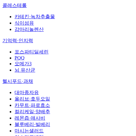
콜레스테롤
카테킨·녹차추출물
식이섬유
감마리놀렌산
기억력·인지력
포스파티딜세린
PQQ
오메가3
뇌 유산균
헬시푸드·과채
대마종자유
올리브·호두오일
카무트·파로효소
컬리케일·양배추
레몬즙·애사비
블루베리·빌베리
마시는샐러드