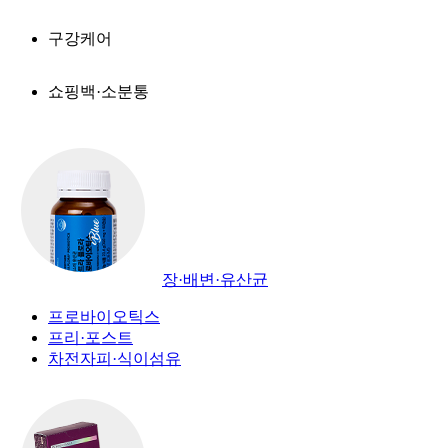
구강케어
쇼핑백·소분통
장·배변·유산균
프로바이오틱스
프리·포스트
차전자피·식이섬유