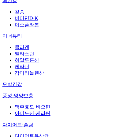
뼈건강
칼슘
비타민D·K
이소플라본
이너뷰티
콜라겐
엘라스틴
히알루론산
케라틴
감마리놀렌산
모발건강
풍성·영양보충
맥주효모·비오틴
아미노산·케라틴
다이어트·슬림
다이어트유산균