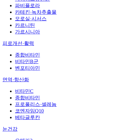
파비플로라
카테킨·녹차추출물
모로실·시서스
카르니틴
가르시니아
피로개선·활력
종합비타민
비타민B군
벤포티아민
면역·항산화
비타민C
종합비타민
프로폴리스·셀레늄
코엔자임Q10
베타글루칸
눈건강