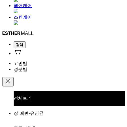
헤어케어
스킨케어
검색
고민별
성분별
전체보기
장·배변·유산균