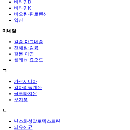
비타민D
비타민K
비오틴·판토텐산
엽산
미네랄
칼슘·마그네슘
전해질·칼륨
철분·아연
셀레늄·요오드
ㄱ
가르시니아
감마리놀렌산
글루타치온
꾸지뽕
ㄴ
난소화성말토덱스트린
뇌유산균