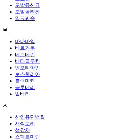
모발유산균
모발콜라겐
밀크씨슬
ㅂ
바나바잎
베르가못
베르베린
베타글루칸
벤포티아민
보스웰리아
블랙마카
블루베리
빌베리
ㅅ
산양유단백질
새싹보리
생강차
스페르미딘