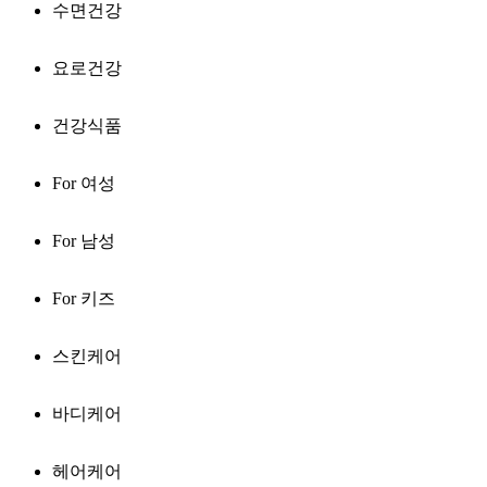
수면건강
요로건강
건강식품
For 여성
For 남성
For 키즈
스킨케어
바디케어
헤어케어