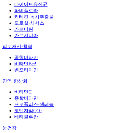
다이어트유산균
파비플로라
카테킨·녹차추출물
모로실·시서스
카르니틴
가르시니아
피로개선·활력
종합비타민
비타민B군
벤포티아민
면역·항산화
비타민C
종합비타민
프로폴리스·셀레늄
코엔자임Q10
베타글루칸
눈건강