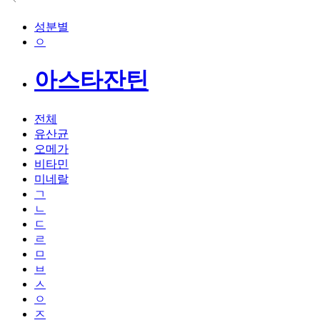
성분별
ㅇ
아스타잔틴
전체
유산균
오메가
비타민
미네랄
ㄱ
ㄴ
ㄷ
ㄹ
ㅁ
ㅂ
ㅅ
ㅇ
ㅈ