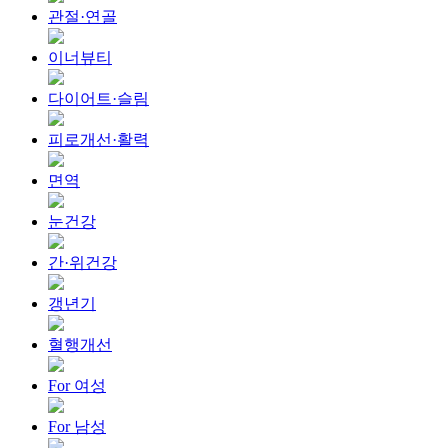
관절·연골
이너뷰티
다이어트·슬림
피로개선·활력
면역
눈건강
간·위건강
갱년기
혈행개선
For 여성
For 남성