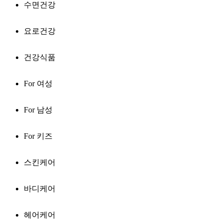
수면건강
요로건강
건강식품
For 여성
For 남성
For 키즈
스킨케어
바디케어
헤어케어