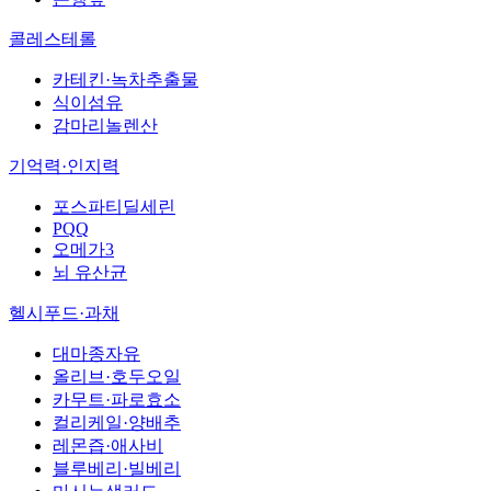
콜레스테롤
카테킨·녹차추출물
식이섬유
감마리놀렌산
기억력·인지력
포스파티딜세린
PQQ
오메가3
뇌 유산균
헬시푸드·과채
대마종자유
올리브·호두오일
카무트·파로효소
컬리케일·양배추
레몬즙·애사비
블루베리·빌베리