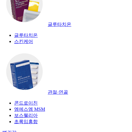
글루타치온
글루타치온
스킨케어
관절·연골
콘드로이친
엠에스엠 MSM
보스웰리아
초록입홍합