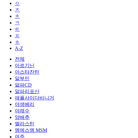
ㅇ
ㅈ
ㅊ
ㅋ
ㅌ
ㅍ
ㅎ
A-Z
전체
아르기닌
아스타잔틴
알부민
알파CD
알파리포산
애플사이다비니거
야생베리
야채수
양배추
엘라스틴
엠에스엠 MSM
여주