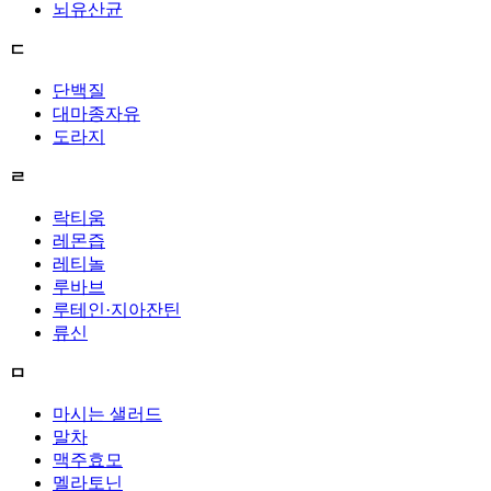
뇌유산균
ㄷ
단백질
대마종자유
도라지
ㄹ
락티움
레몬즙
레티놀
루바브
루테인·지아잔틴
류신
ㅁ
마시는 샐러드
말차
맥주효모
멜라토닌