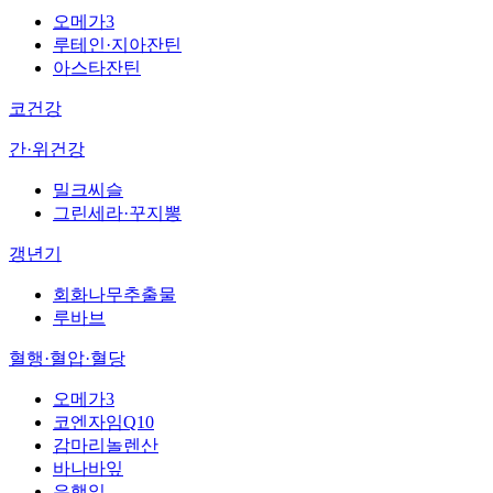
오메가3
루테인·지아잔틴
아스타잔틴
코건강
간·위건강
밀크씨슬
그린세라·꾸지뽕
갱년기
회화나무추출물
루바브
혈행·혈압·혈당
오메가3
코엔자임Q10
감마리놀렌산
바나바잎
은행잎