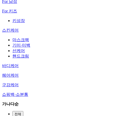
For 남성
For 키즈
키성장
스킨케어
마스크팩
기미·미백
선케어
핸드크림
바디케어
헤어케어
구강케어
쇼핑백·소분통
가나다순
전체