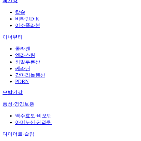
뼈건강
칼슘
비타민D·K
이소플라본
이너뷰티
콜라겐
엘라스틴
히알루론산
케라틴
감마리놀렌산
PDRN
모발건강
풍성·영양보충
맥주효모·비오틴
아미노산·케라틴
다이어트·슬림