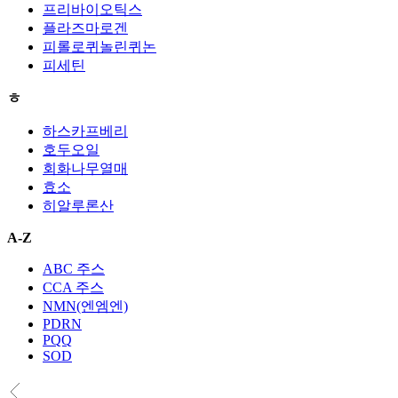
프리바이오틱스
플라즈마로겐
피롤로퀴놀린퀴논
피세틴
ㅎ
하스카프베리
호두오일
회화나무열매
효소
히알루론산
A-Z
ABC 주스
CCA 주스
NMN(엔엠엔)
PDRN
PQQ
SOD