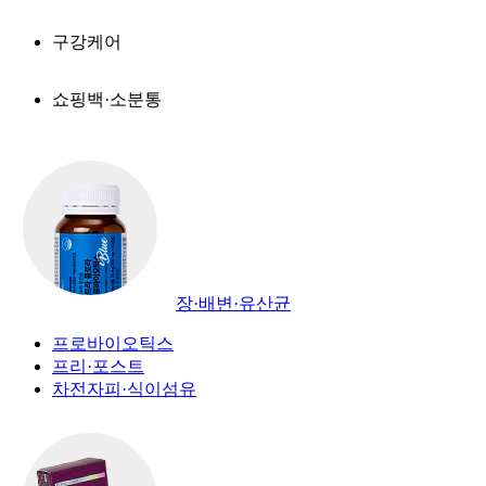
구강케어
쇼핑백·소분통
장·배변·유산균
프로바이오틱스
프리·포스트
차전자피·식이섬유