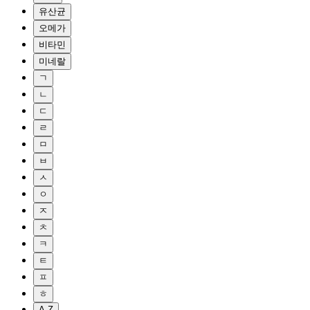
유산균
오메가
비타민
미네랄
ㄱ
ㄴ
ㄷ
ㄹ
ㅁ
ㅂ
ㅅ
ㅇ
ㅈ
ㅊ
ㅋ
ㅌ
ㅍ
ㅎ
A-Z