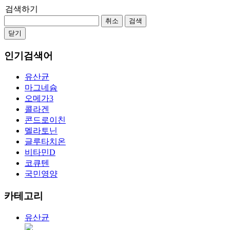
검색하기
취소
검색
닫기
인기검색어
유산균
마그네슘
오메가3
콜라겐
콘드로이친
멜라토닌
글루타치온
비타민D
코큐텐
국민영양
카테고리
유산균