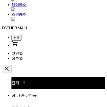
헤어케어
스킨케어
검색
고민별
성분별
전체보기
장·배변·유산균