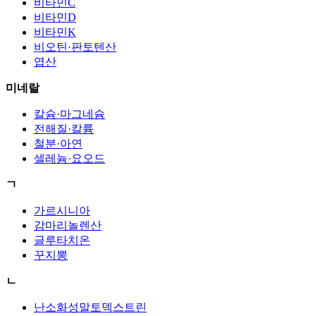
비타민C
비타민D
비타민K
비오틴·판토텐산
엽산
미네랄
칼슘·마그네슘
전해질·칼륨
철분·아연
셀레늄·요오드
ㄱ
가르시니아
감마리놀렌산
글루타치온
꾸지뽕
ㄴ
난소화성말토덱스트린