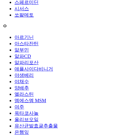
스페르미딘
시서스
쏘팔메토
ㅇ
아르기닌
아스타잔틴
알부민
알파CD
알파리포산
애플사이다비니거
야생베리
야채수
양배추
엘라스틴
엠에스엠 MSM
여주
옥타코사놀
올리브오일
유산균발효굴추출물
은행잎