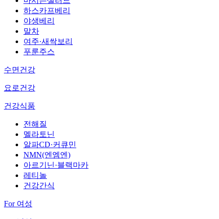
마시는샐러드
하스카프베리
야생베리
말차
여주·새싹보리
푸룬주스
수면건강
요로건강
건강식품
전해질
멜라토닌
알파CD·커큐민
NMN(엔엠엔)
아르기닌·블랙마카
레티놀
건강간식
For 여성