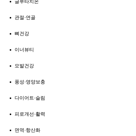
글루타치온
관절·연골
뼈건강
이너뷰티
모발건강
풍성·영양보충
다이어트·슬림
피로개선·활력
면역·항산화