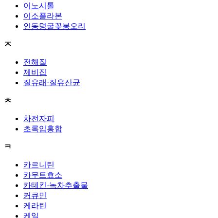
이노시톨
이소플라본
인동덩굴꽃봉오리
ㅈ
전해질
제비집
질유래·질유산균
ㅊ
차전자피
초록입홍합
ㅋ
카르니틴
카무트효소
카테킨·녹차추출물
커큐민
케라틴
케일