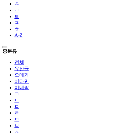
ㅊ
ㅋ
ㅌ
ㅍ
ㅎ
A-Z
중분류
전체
유산균
오메가
비타민
미네랄
ㄱ
ㄴ
ㄷ
ㄹ
ㅁ
ㅂ
ㅅ