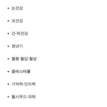
눈건강
코건강
간·위건강
갱년기
혈행·혈압·혈당
콜레스테롤
기억력·인지력
헬시푸드·과채