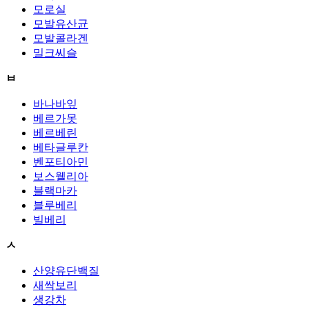
모로실
모발유산균
모발콜라겐
밀크씨슬
ㅂ
바나바잎
베르가못
베르베린
베타글루칸
벤포티아민
보스웰리아
블랙마카
블루베리
빌베리
ㅅ
산양유단백질
새싹보리
생강차