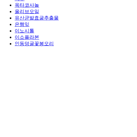
옥타코사놀
올리브오일
유산균발효굴추출물
은행잎
이노시톨
이소플라본
인동덩굴꽃봉오리