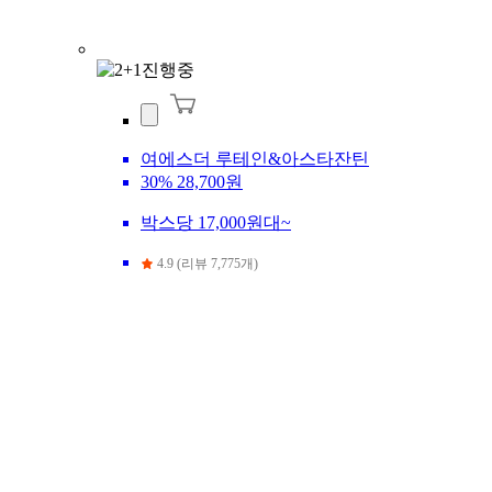
여에스더 루테인&아스타잔틴
30%
28,700원
박스당 17,000원대~
4.9 (리뷰 7,775개)