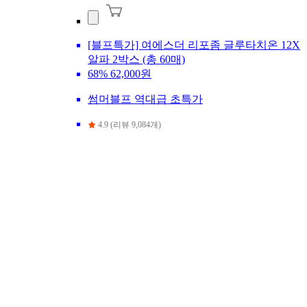
[블프특가] 여에스더 리포좀 글루타치온 12X
알파 2박스 (총 60매)
68%
62,000원
썸머블프 역대급 초특가
4.9 (리뷰 9,084개)