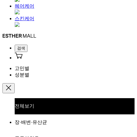
헤어케어
스킨케어
검색
고민별
성분별
전체보기
장·배변·유산균