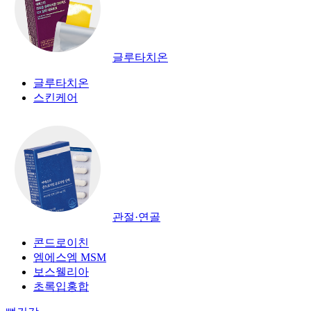
글루타치온
글루타치온
스킨케어
관절·연골
콘드로이친
엠에스엠 MSM
보스웰리아
초록입홍합