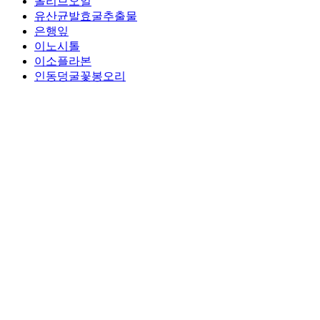
올리브오일
유산균발효굴추출물
은행잎
이노시톨
이소플라본
인동덩굴꽃봉오리