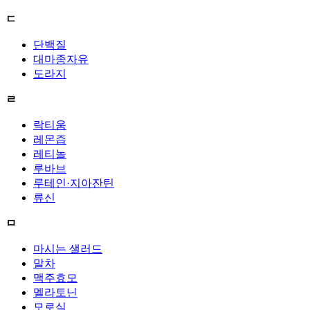
ㄷ
단백질
대마종자유
도라지
ㄹ
락티움
레몬즙
레티놀
루바브
루테인·지아잔틴
류신
ㅁ
마시는 샐러드
말차
맥주효모
멜라토닌
모로실