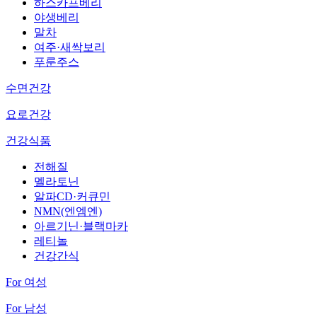
하스카프베리
야생베리
말차
여주·새싹보리
푸룬주스
수면건강
요로건강
건강식품
전해질
멜라토닌
알파CD·커큐민
NMN(엔엠엔)
아르기닌·블랙마카
레티놀
건강간식
For 여성
For 남성