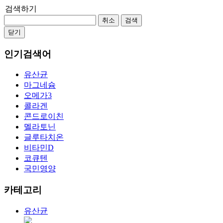
검색하기
취소
검색
닫기
인기검색어
유산균
마그네슘
오메가3
콜라겐
콘드로이친
멜라토닌
글루타치온
비타민D
코큐텐
국민영양
카테고리
유산균