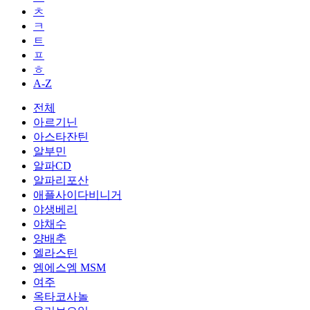
ㅊ
ㅋ
ㅌ
ㅍ
ㅎ
A-Z
전체
아르기닌
아스타잔틴
알부민
알파CD
알파리포산
애플사이다비니거
야생베리
야채수
양배추
엘라스틴
엠에스엠 MSM
여주
옥타코사놀