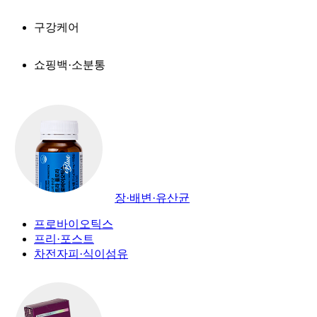
구강케어
쇼핑백·소분통
장·배변·유산균
프로바이오틱스
프리·포스트
차전자피·식이섬유