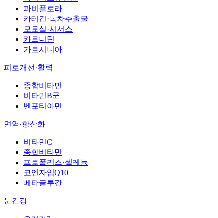
파비플로라
카테킨·녹차추출물
모로실·시서스
카르니틴
가르시니아
피로개선·활력
종합비타민
비타민B군
벤포티아민
면역·항산화
비타민C
종합비타민
프로폴리스·셀레늄
코엔자임Q10
베타글루칸
눈건강