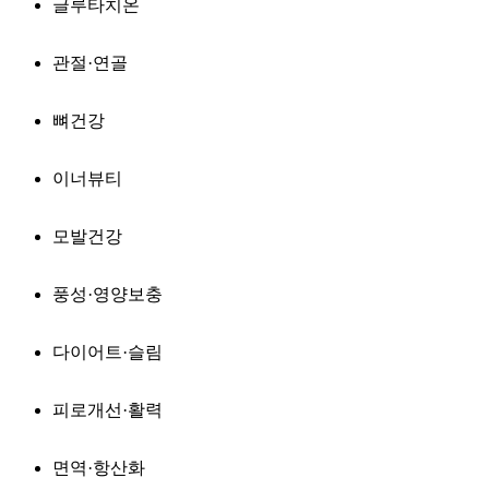
글루타치온
관절·연골
뼈건강
이너뷰티
모발건강
풍성·영양보충
다이어트·슬림
피로개선·활력
면역·항산화