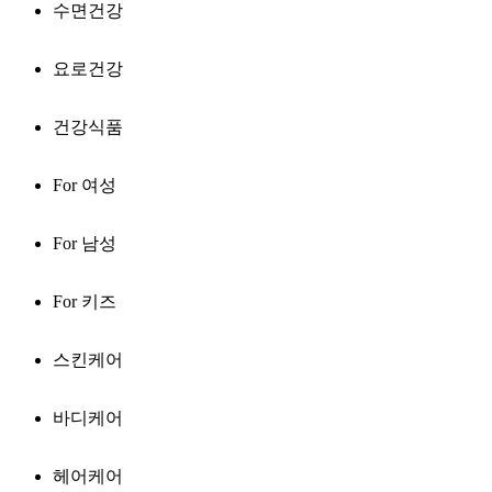
수면건강
요로건강
건강식품
For 여성
For 남성
For 키즈
스킨케어
바디케어
헤어케어