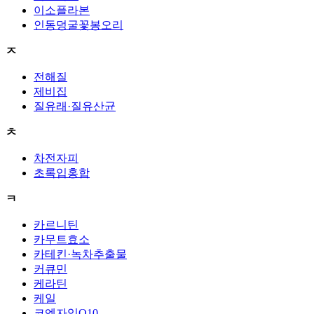
이소플라본
인동덩굴꽃봉오리
ㅈ
전해질
제비집
질유래·질유산균
ㅊ
차전자피
초록입홍합
ㅋ
카르니틴
카무트효소
카테킨·녹차추출물
커큐민
케라틴
케일
코엔자임Q10