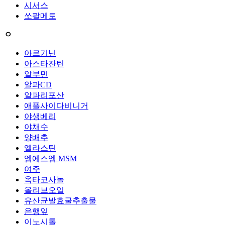
시서스
쏘팔메토
ㅇ
아르기닌
아스타잔틴
알부민
알파CD
알파리포산
애플사이다비니거
야생베리
야채수
양배추
엘라스틴
엠에스엠 MSM
여주
옥타코사놀
올리브오일
유산균발효굴추출물
은행잎
이노시톨