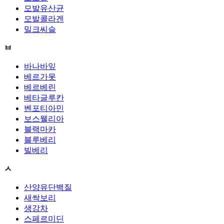
모발유산균
모발콜라겐
밀크씨슬
ㅂ
바나바잎
베르가못
베르베린
베타글루칸
벤포티아민
보스웰리아
블랙마카
블루베리
빌베리
ㅅ
산양유단백질
새싹보리
생강차
스페르미딘