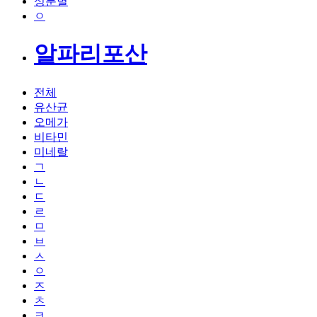
성분별
ㅇ
알파리포산
전체
유산균
오메가
비타민
미네랄
ㄱ
ㄴ
ㄷ
ㄹ
ㅁ
ㅂ
ㅅ
ㅇ
ㅈ
ㅊ
ㅋ