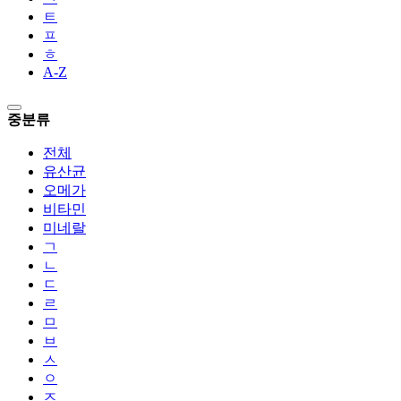
ㅌ
ㅍ
ㅎ
A-Z
중분류
전체
유산균
오메가
비타민
미네랄
ㄱ
ㄴ
ㄷ
ㄹ
ㅁ
ㅂ
ㅅ
ㅇ
ㅈ