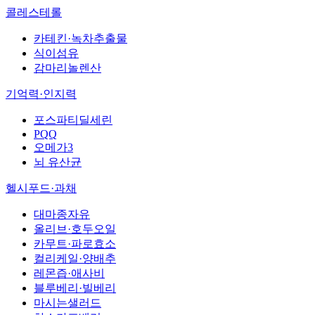
콜레스테롤
카테킨·녹차추출물
식이섬유
감마리놀렌산
기억력·인지력
포스파티딜세린
PQQ
오메가3
뇌 유산균
헬시푸드·과채
대마종자유
올리브·호두오일
카무트·파로효소
컬리케일·양배추
레몬즙·애사비
블루베리·빌베리
마시는샐러드