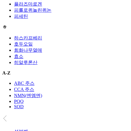
플라즈마로겐
피롤로퀴놀린퀴논
피세틴
ㅎ
하스카프베리
호두오일
회화나무열매
효소
히알루론산
A-Z
ABC 주스
CCA 주스
NMN(엔엠엔)
PQQ
SOD