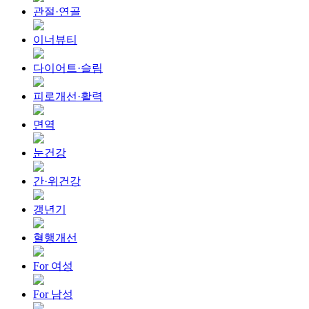
관절·연골
이너뷰티
다이어트·슬림
피로개선·활력
면역
눈건강
간·위건강
갱년기
혈행개선
For 여성
For 남성