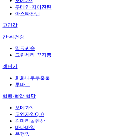
오메가3
루테인·지아잔틴
아스타잔틴
코건강
간·위건강
밀크씨슬
그린세라·꾸지뽕
갱년기
회화나무추출물
루바브
혈행·혈압·혈당
오메가3
코엔자임Q10
감마리놀렌산
바나바잎
은행잎