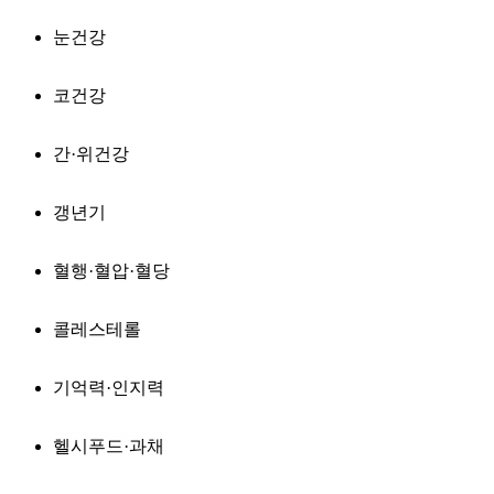
눈건강
코건강
간·위건강
갱년기
혈행·혈압·혈당
콜레스테롤
기억력·인지력
헬시푸드·과채