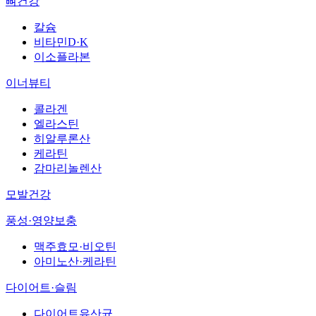
뼈건강
칼슘
비타민D·K
이소플라본
이너뷰티
콜라겐
엘라스틴
히알루론산
케라틴
감마리놀렌산
모발건강
풍성·영양보충
맥주효모·비오틴
아미노산·케라틴
다이어트·슬림
다이어트유산균