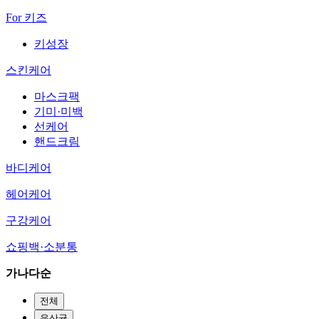
For 키즈
키성장
스킨케어
마스크팩
기미·미백
선케어
핸드크림
바디케어
헤어케어
구강케어
쇼핑백·소분통
가나다순
전체
유산균