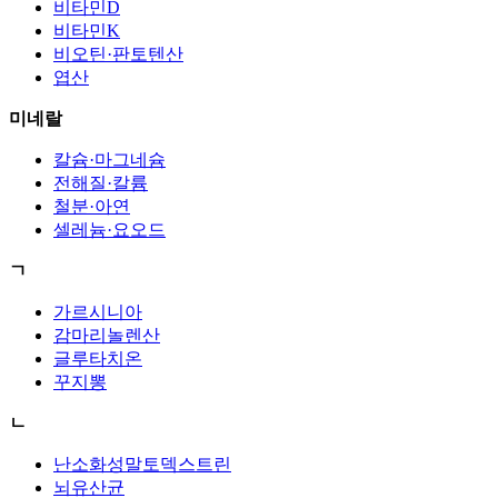
비타민D
비타민K
비오틴·판토텐산
엽산
미네랄
칼슘·마그네슘
전해질·칼륨
철분·아연
셀레늄·요오드
ㄱ
가르시니아
감마리놀렌산
글루타치온
꾸지뽕
ㄴ
난소화성말토덱스트린
뇌유산균