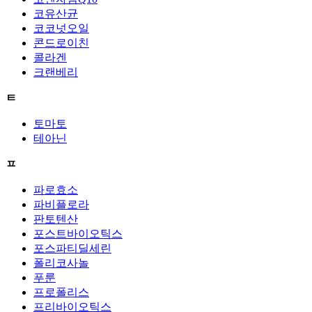
코유산균
코코넛오일
콘드로이친
콜라겐
크랜베리
ㅌ
토마토
테아닌
ㅍ
파로효소
파비플로라
판토텐산
포스트바이오틱스
포스파티딜세린
폴리코사놀
푸룬
프로폴리스
프리바이오틱스