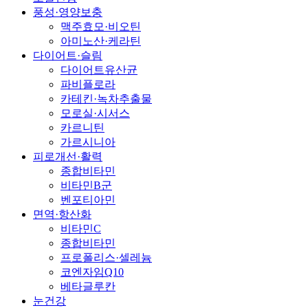
풍성·영양보충
맥주효모·비오틴
아미노산·케라틴
다이어트·슬림
다이어트유산균
파비플로라
카테킨·녹차추출물
모로실·시서스
카르니틴
가르시니아
피로개선·활력
종합비타민
비타민B군
벤포티아민
면역·항산화
비타민C
종합비타민
프로폴리스·셀레늄
코엔자임Q10
베타글루칸
눈건강