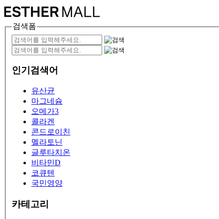
검색폼
인기검색어
유산균
마그네슘
오메가3
콜라겐
콘드로이친
멜라토닌
글루타치온
비타민D
코큐텐
국민영양
카테고리