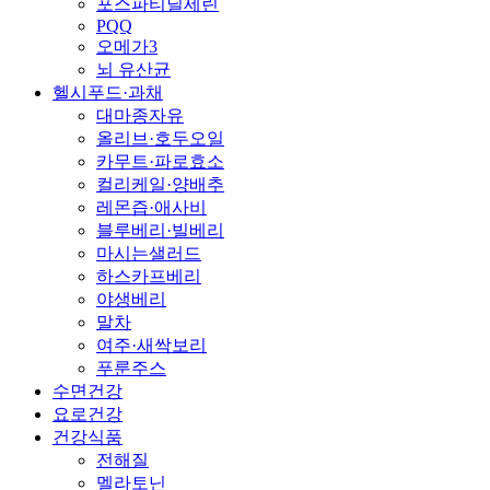
포스파티딜세린
PQQ
오메가3
뇌 유산균
헬시푸드·과채
대마종자유
올리브·호두오일
카무트·파로효소
컬리케일·양배추
레몬즙·애사비
블루베리·빌베리
마시는샐러드
하스카프베리
야생베리
말차
여주·새싹보리
푸룬주스
수면건강
요로건강
건강식품
전해질
멜라토닌