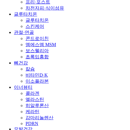
프리·포스트
차전자피·식이섬유
글루타치온
글루타치온
스킨케어
관절·연골
콘드로이친
엠에스엠 MSM
보스웰리아
초록입홍합
뼈건강
칼슘
비타민D·K
이소플라본
이너뷰티
콜라겐
엘라스틴
히알루론산
케라틴
감마리놀렌산
PDRN
모발건강