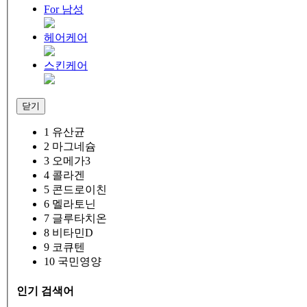
For 남성
헤어케어
스킨케어
닫기
1
유산균
2
마그네슘
3
오메가3
4
콜라겐
5
콘드로이친
6
멜라토닌
7
글루타치온
8
비타민D
9
코큐텐
10
국민영양
인기 검색어