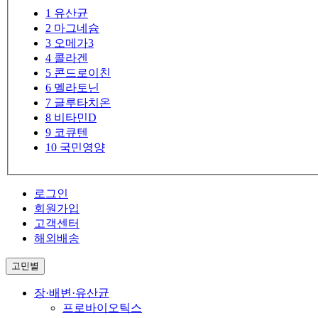
1
유산균
2
마그네슘
3
오메가3
4
콜라겐
5
콘드로이친
6
멜라토닌
7
글루타치온
8
비타민D
9
코큐텐
10
국민영양
로그인
회원가입
고객센터
해외배송
고민별
장·배변·유산균
프로바이오틱스