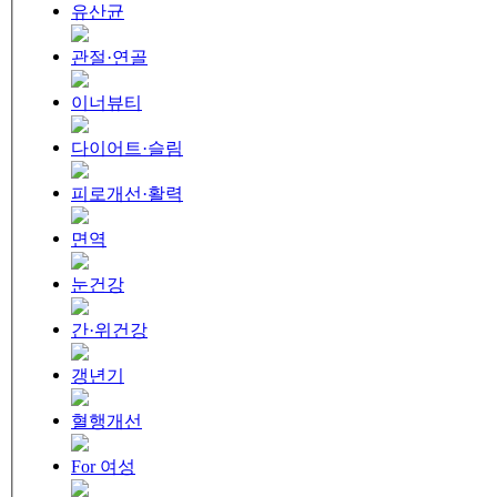
유산균
관절·연골
이너뷰티
다이어트·슬림
피로개선·활력
면역
눈건강
간·위건강
갱년기
혈행개선
For 여성