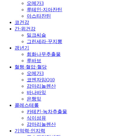
오메가3
루테인·지아잔틴
아스타잔틴
코건강
간·위건강
밀크씨슬
그린세라·꾸지뽕
갱년기
회화나무추출물
루바브
혈행·혈압·혈당
오메가3
코엔자임Q10
감마리놀렌산
바나바잎
은행잎
콜레스테롤
카테킨·녹차추출물
식이섬유
감마리놀렌산
기억력·인지력