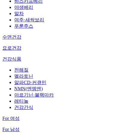
하스카프베리
야생베리
말차
여주·새싹보리
푸룬주스
수면건강
요로건강
건강식품
전해질
멜라토닌
알파CD·커큐민
NMN(엔엠엔)
아르기닌·블랙마카
레티놀
건강간식
For 여성
For 남성