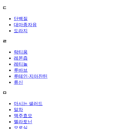
ㄷ
단백질
대마종자유
도라지
ㄹ
락티움
레몬즙
레티놀
루바브
루테인·지아잔틴
류신
ㅁ
마시는 샐러드
말차
맥주효모
멜라토닌
모로실