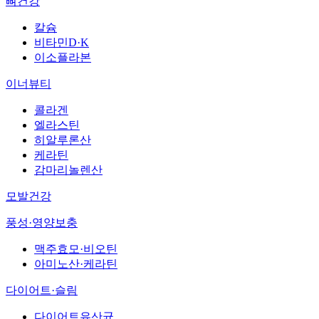
뼈건강
칼슘
비타민D·K
이소플라본
이너뷰티
콜라겐
엘라스틴
히알루론산
케라틴
감마리놀렌산
모발건강
풍성·영양보충
맥주효모·비오틴
아미노산·케라틴
다이어트·슬림
다이어트유산균