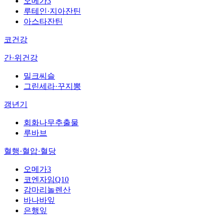
오메가3
루테인·지아잔틴
아스타잔틴
코건강
간·위건강
밀크씨슬
그린세라·꾸지뽕
갱년기
회화나무추출물
루바브
혈행·혈압·혈당
오메가3
코엔자임Q10
감마리놀렌산
바나바잎
은행잎