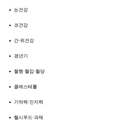
눈건강
코건강
간·위건강
갱년기
혈행·혈압·혈당
콜레스테롤
기억력·인지력
헬시푸드·과채