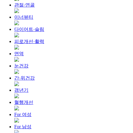
관절·연골
이너뷰티
다이어트·슬림
피로개선·활력
면역
눈건강
간·위건강
갱년기
혈행개선
For 여성
For 남성