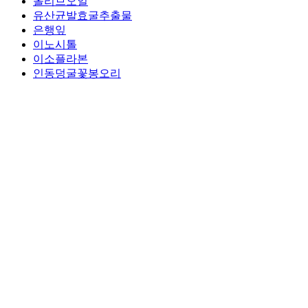
올리브오일
유산균발효굴추출물
은행잎
이노시톨
이소플라본
인동덩굴꽃봉오리