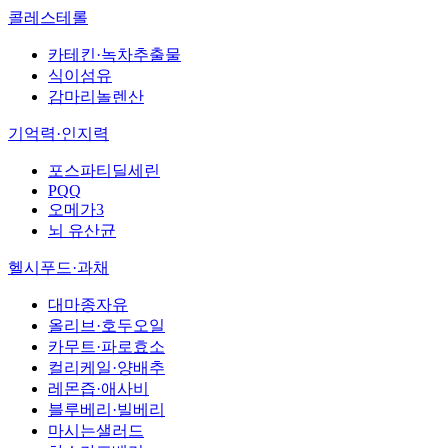
콜레스테롤
카테킨·녹차추출물
식이섬유
감마리놀렌산
기억력·인지력
포스파티딜세린
PQQ
오메가3
뇌 유산균
헬시푸드·과채
대마종자유
올리브·호두오일
카무트·파로효소
컬리케일·양배추
레몬즙·애사비
블루베리·빌베리
마시는샐러드