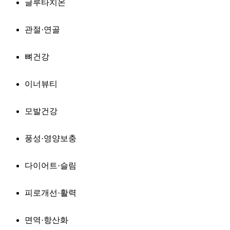
글루타치온
관절·연골
뼈건강
이너뷰티
모발건강
풍성·영양보충
다이어트·슬림
피로개선·활력
면역·항산화