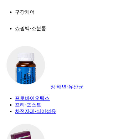
구강케어
쇼핑백·소분통
장·배변·유산균
프로바이오틱스
프리·포스트
차전자피·식이섬유