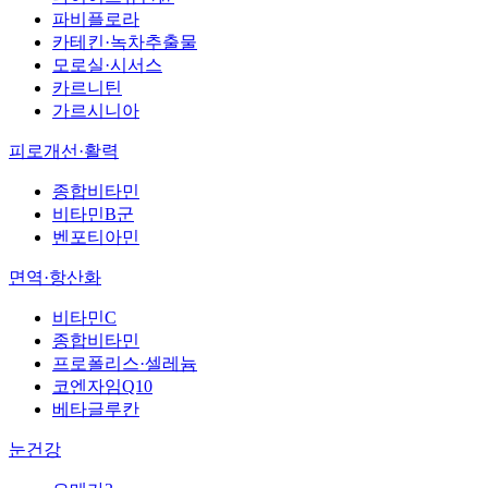
파비플로라
카테킨·녹차추출물
모로실·시서스
카르니틴
가르시니아
피로개선·활력
종합비타민
비타민B군
벤포티아민
면역·항산화
비타민C
종합비타민
프로폴리스·셀레늄
코엔자임Q10
베타글루칸
눈건강