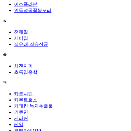
이소플라본
인동덩굴꽃봉오리
ㅈ
전해질
제비집
질유래·질유산균
ㅊ
차전자피
초록입홍합
ㅋ
카르니틴
카무트효소
카테킨·녹차추출물
커큐민
케라틴
케일
코엔자임Q10