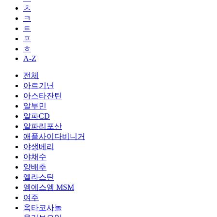
ㅊ
ㅋ
ㅌ
ㅍ
ㅎ
A-Z
전체
아르기닌
아스타잔틴
알부민
알파CD
알파리포산
애플사이다비니거
야생베리
야채수
양배추
엘라스틴
엠에스엠 MSM
여주
옥타코사놀