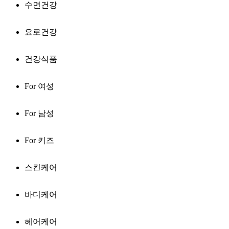
수면건강
요로건강
건강식품
For 여성
For 남성
For 키즈
스킨케어
바디케어
헤어케어