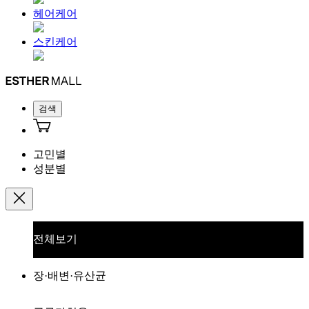
헤어케어
스킨케어
검색
고민별
성분별
전체보기
장·배변·유산균