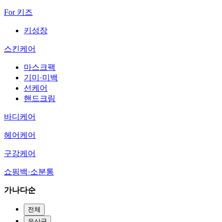
For 키즈
키성장
스킨케어
마스크팩
기미·미백
선케어
핸드크림
바디케어
헤어케어
구강케어
쇼핑백·소분통
가나다순
전체
유산균