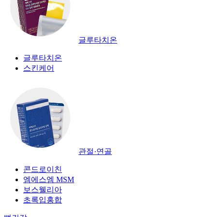
글루타치온
글루타치온
스킨케어
관절·연골
콘드로이친
엠에스엠 MSM
보스웰리아
초록입홍합