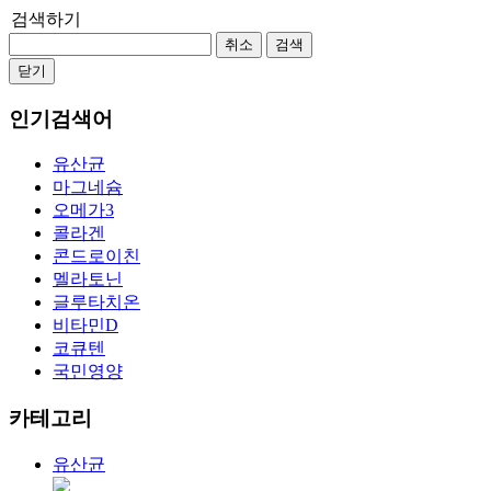
검색하기
취소
검색
닫기
인기검색어
유산균
마그네슘
오메가3
콜라겐
콘드로이친
멜라토닌
글루타치온
비타민D
코큐텐
국민영양
카테고리
유산균