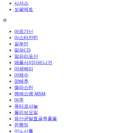
시서스
쏘팔메토
ㅇ
아르기닌
아스타잔틴
알부민
알파CD
알파리포산
애플사이다비니거
야생베리
야채수
양배추
엘라스틴
엠에스엠 MSM
여주
옥타코사놀
올리브오일
유산균발효굴추출물
은행잎
이노시톨