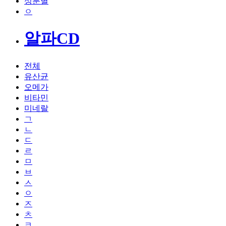
성분별
ㅇ
알파CD
전체
유산균
오메가
비타민
미네랄
ㄱ
ㄴ
ㄷ
ㄹ
ㅁ
ㅂ
ㅅ
ㅇ
ㅈ
ㅊ
ㅋ