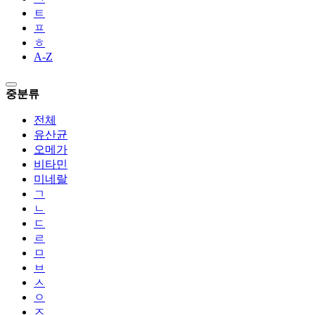
ㅌ
ㅍ
ㅎ
A-Z
중분류
전체
유산균
오메가
비타민
미네랄
ㄱ
ㄴ
ㄷ
ㄹ
ㅁ
ㅂ
ㅅ
ㅇ
ㅈ