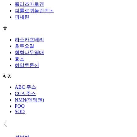
플라즈마로겐
피롤로퀴놀린퀴논
피세틴
ㅎ
하스카프베리
호두오일
회화나무열매
효소
히알루론산
A-Z
ABC 주스
CCA 주스
NMN(엔엠엔)
PQQ
SOD