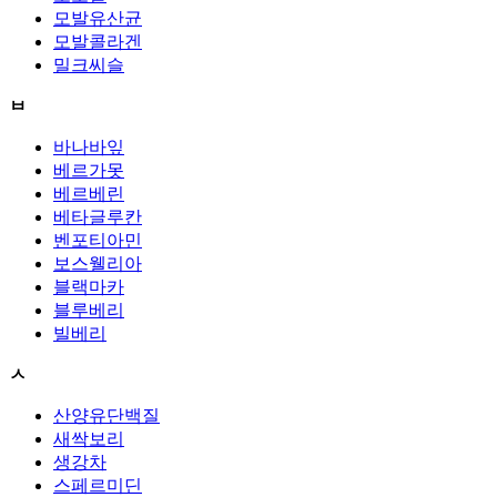
모발유산균
모발콜라겐
밀크씨슬
ㅂ
바나바잎
베르가못
베르베린
베타글루칸
벤포티아민
보스웰리아
블랙마카
블루베리
빌베리
ㅅ
산양유단백질
새싹보리
생강차
스페르미딘