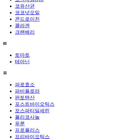
코유산균
코코넛오일
콘드로이친
콜라겐
크랜베리
ㅌ
토마토
테아닌
ㅍ
파로효소
파비플로라
판토텐산
포스트바이오틱스
포스파티딜세린
폴리코사놀
푸룬
프로폴리스
프리바이오틱스