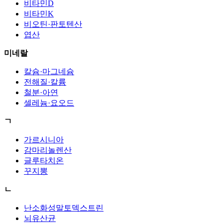
비타민D
비타민K
비오틴·판토텐산
엽산
미네랄
칼슘·마그네슘
전해질·칼륨
철분·아연
셀레늄·요오드
ㄱ
가르시니아
감마리놀렌산
글루타치온
꾸지뽕
ㄴ
난소화성말토덱스트린
뇌유산균