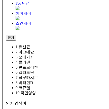
For 남성
헤어케어
스킨케어
닫기
1
유산균
2
마그네슘
3
오메가3
4
콜라겐
5
콘드로이친
6
멜라토닌
7
글루타치온
8
비타민D
9
코큐텐
10
국민영양
인기 검색어