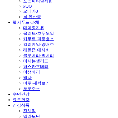
포스파티딜세린
PQQ
오메가3
뇌 유산균
헬시푸드·과채
대마종자유
올리브·호두오일
카무트·파로효소
컬리케일·양배추
레몬즙·애사비
블루베리·빌베리
마시는샐러드
하스카프베리
야생베리
말차
여주·새싹보리
푸룬주스
수면건강
요로건강
건강식품
전해질
멜라토닌