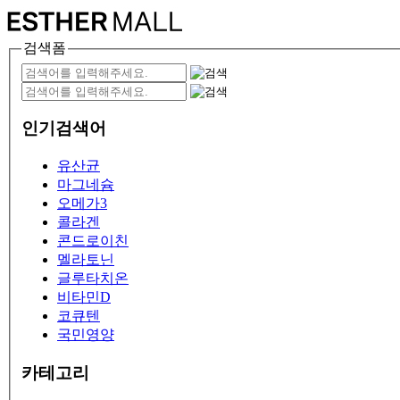
검색폼
인기검색어
유산균
마그네슘
오메가3
콜라겐
콘드로이친
멜라토닌
글루타치온
비타민D
코큐텐
국민영양
카테고리