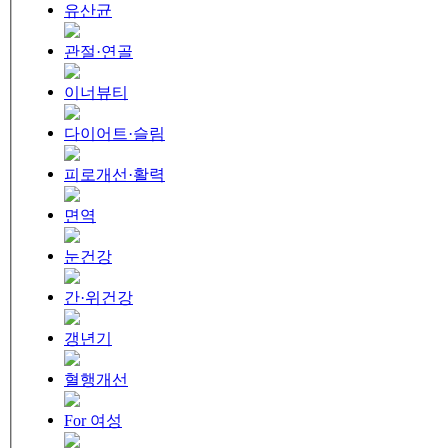
유산균
관절·연골
이너뷰티
다이어트·슬림
피로개선·활력
면역
눈건강
간·위건강
갱년기
혈행개선
For 여성