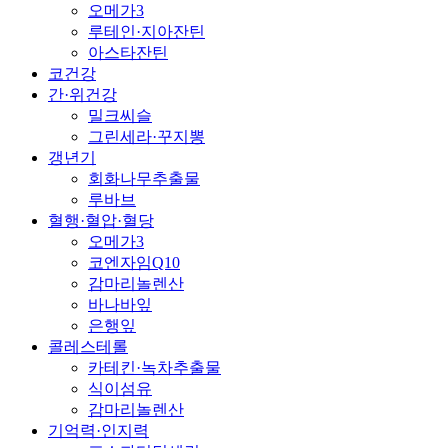
오메가3
루테인·지아잔틴
아스타잔틴
코건강
간·위건강
밀크씨슬
그린세라·꾸지뽕
갱년기
회화나무추출물
루바브
혈행·혈압·혈당
오메가3
코엔자임Q10
감마리놀렌산
바나바잎
은행잎
콜레스테롤
카테킨·녹차추출물
식이섬유
감마리놀렌산
기억력·인지력