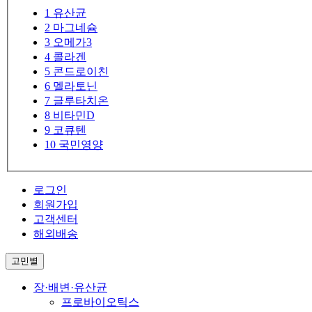
1
유산균
2
마그네슘
3
오메가3
4
콜라겐
5
콘드로이친
6
멜라토닌
7
글루타치온
8
비타민D
9
코큐텐
10
국민영양
로그인
회원가입
고객센터
해외배송
고민별
장·배변·유산균
프로바이오틱스