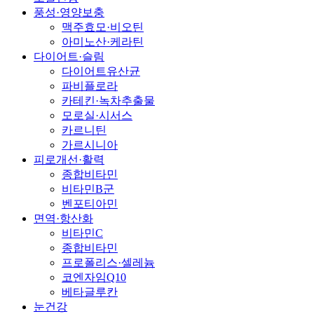
풍성·영양보충
맥주효모·비오틴
아미노산·케라틴
다이어트·슬림
다이어트유산균
파비플로라
카테킨·녹차추출물
모로실·시서스
카르니틴
가르시니아
피로개선·활력
종합비타민
비타민B군
벤포티아민
면역·항산화
비타민C
종합비타민
프로폴리스·셀레늄
코엔자임Q10
베타글루칸
눈건강