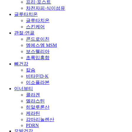
프리·포스트
차전자피·식이섬유
글루타치온
글루타치온
스킨케어
관절·연골
콘드로이친
엠에스엠 MSM
보스웰리아
초록입홍합
뼈건강
칼슘
비타민D·K
이소플라본
이너뷰티
콜라겐
엘라스틴
히알루론산
케라틴
감마리놀렌산
PDRN
모발건강