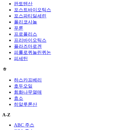
판토텐산
포스트바이오틱스
포스파티딜세린
폴리코사놀
푸룬
프로폴리스
프리바이오틱스
플라즈마로겐
피롤로퀴놀린퀴논
피세틴
ㅎ
하스카프베리
호두오일
회화나무열매
효소
히알루론산
A-Z
ABC 주스