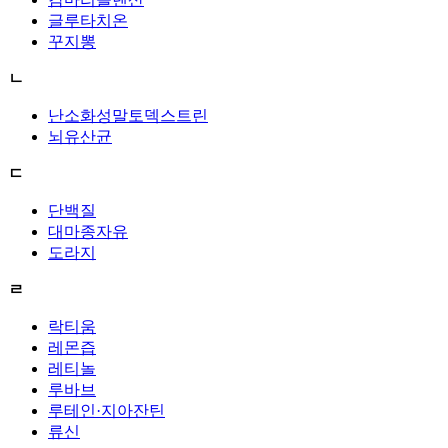
글루타치온
꾸지뽕
ㄴ
난소화성말토덱스트린
뇌유산균
ㄷ
단백질
대마종자유
도라지
ㄹ
락티움
레몬즙
레티놀
루바브
루테인·지아잔틴
류신