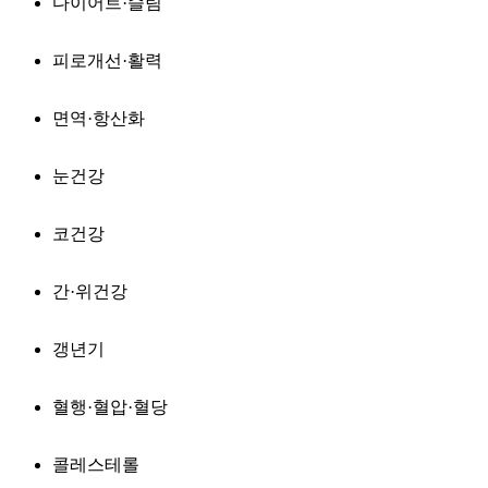
다이어트·슬림
피로개선·활력
면역·항산화
눈건강
코건강
간·위건강
갱년기
혈행·혈압·혈당
콜레스테롤