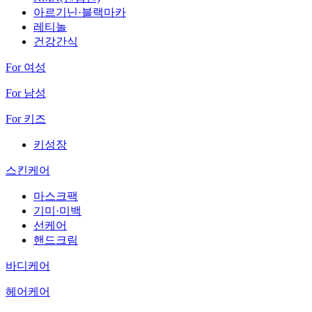
아르기닌·블랙마카
레티놀
건강간식
For 여성
For 남성
For 키즈
키성장
스킨케어
마스크팩
기미·미백
선케어
핸드크림
바디케어
헤어케어