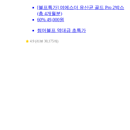
[블프특가] 여에스더 유산균 골드 Pro 2박스
(총 4개월분)
60%
49,000원
썸머블프 역대급 초특가
4.9 (리뷰 30,175개)