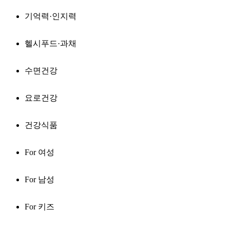
기억력·인지력
헬시푸드·과채
수면건강
요로건강
건강식품
For 여성
For 남성
For 키즈