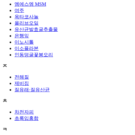
엠에스엠 MSM
여주
옥타코사놀
올리브오일
유산균발효굴추출물
은행잎
이노시톨
이소플라본
인동덩굴꽃봉오리
ㅈ
전해질
제비집
질유래·질유산균
ㅊ
차전자피
초록입홍합
ㅋ