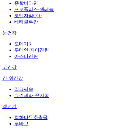
종합비타민
프로폴리스·셀레늄
코엔자임Q10
베타글루칸
눈건강
오메가3
루테인·지아잔틴
아스타잔틴
코건강
간·위건강
밀크씨슬
그린세라·꾸지뽕
갱년기
회화나무추출물
루바브