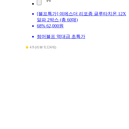
[블프특가] 여에스더 리포좀 글루타치온 12X
알파 2박스 (총 60매)
68%
62,000원
썸머블프 역대급 초특가
4.9 (리뷰 9,124개)