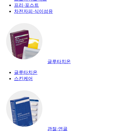
프리·포스트
차전자피·식이섬유
글루타치온
글루타치온
스킨케어
관절·연골