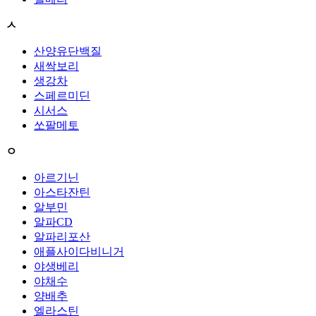
ㅅ
산양유단백질
새싹보리
생강차
스페르미딘
시서스
쏘팔메토
ㅇ
아르기닌
아스타잔틴
알부민
알파CD
알파리포산
애플사이다비니거
야생베리
야채수
양배추
엘라스틴