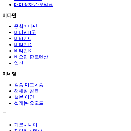
대마종자유·오일류
비타민
종합비타민
비타민B군
비타민C
비타민D
비타민K
비오틴·판토텐산
엽산
미네랄
칼슘·마그네슘
전해질·칼륨
철분·아연
셀레늄·요오드
ㄱ
가르시니아
감마리놀렌산