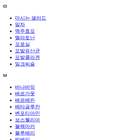
ㅁ
마시는 샐러드
말차
맥주효모
멜라토닌
모로실
모발유산균
모발콜라겐
밀크씨슬
ㅂ
바나바잎
베르가못
베르베린
베타글루칸
벤포티아민
보스웰리아
블랙마카
블루베리
빌베리