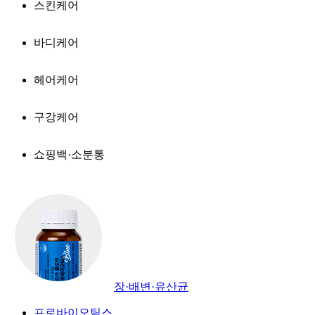
스킨케어
바디케어
헤어케어
구강케어
쇼핑백·소분통
장·배변·유산균
프로바이오틱스