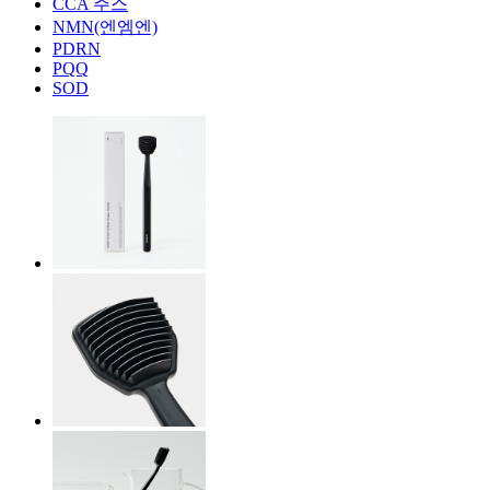
CCA 주스
NMN(엔엠엔)
PDRN
PQQ
SOD