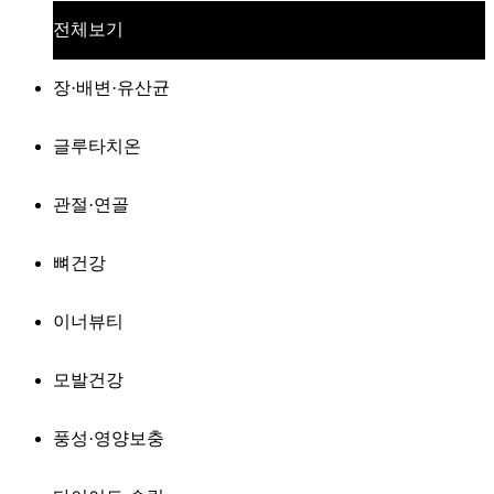
전체보기
장·배변·유산균
글루타치온
관절·연골
뼈건강
이너뷰티
모발건강
풍성·영양보충