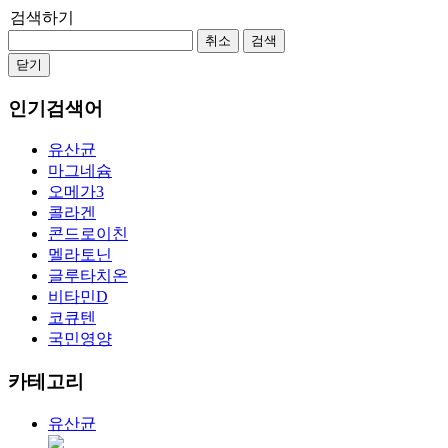
검색하기
취소
검색
닫기
인기검색어
유산균
마그네슘
오메가3
콜라겐
콘드로이친
멜라토닌
글루타치온
비타민D
코큐텐
국민영양
카테고리
유산균