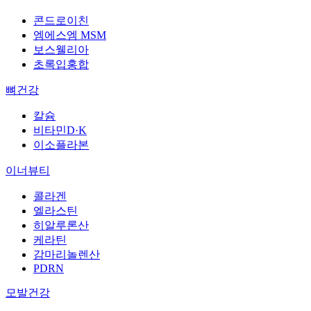
콘드로이친
엠에스엠 MSM
보스웰리아
초록입홍합
뼈건강
칼슘
비타민D·K
이소플라본
이너뷰티
콜라겐
엘라스틴
히알루론산
케라틴
감마리놀렌산
PDRN
모발건강