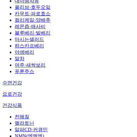
대마종자유
올리브·호두오일
카무트·파로효소
컬리케일·양배추
레몬즙·애사비
블루베리·빌베리
마시는샐러드
하스카프베리
야생베리
말차
여주·새싹보리
푸룬주스
수면건강
요로건강
건강식품
전해질
멜라토닌
알파CD·커큐민
NMN(엔엠엔)