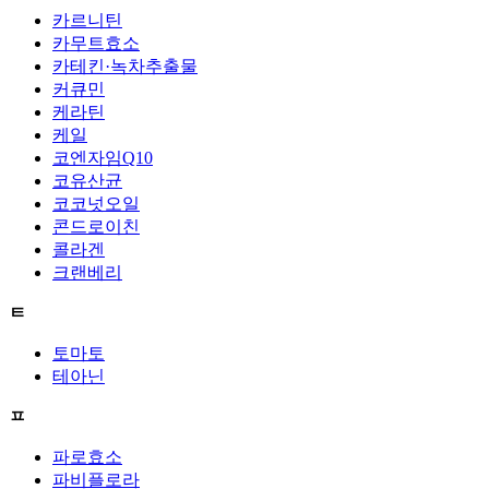
카르니틴
카무트효소
카테킨·녹차추출물
커큐민
케라틴
케일
코엔자임Q10
코유산균
코코넛오일
콘드로이친
콜라겐
크랜베리
ㅌ
토마토
테아닌
ㅍ
파로효소
파비플로라