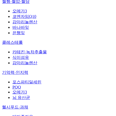
혈행·혈압·혈당
오메가3
코엔자임Q10
감마리놀렌산
바나바잎
은행잎
콜레스테롤
카테킨·녹차추출물
식이섬유
감마리놀렌산
기억력·인지력
포스파티딜세린
PQQ
오메가3
뇌 유산균
헬시푸드·과채