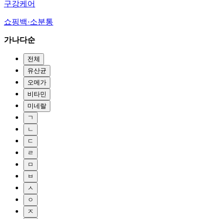
구강케어
쇼핑백·소분통
가나다순
전체
유산균
오메가
비타민
미네랄
ㄱ
ㄴ
ㄷ
ㄹ
ㅁ
ㅂ
ㅅ
ㅇ
ㅈ