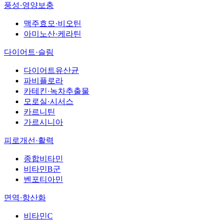
풍성·영양보충
맥주효모·비오틴
아미노산·케라틴
다이어트·슬림
다이어트유산균
파비플로라
카테킨·녹차추출물
모로실·시서스
카르니틴
가르시니아
피로개선·활력
종합비타민
비타민B군
벤포티아민
면역·항산화
비타민C