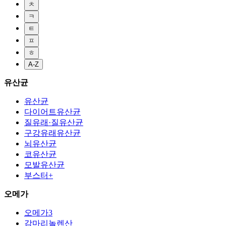
ㅊ
ㅋ
ㅌ
ㅍ
ㅎ
A-Z
유산균
유산균
다이어트유산균
질유래·질유산균
구강유래유산균
뇌유산균
코유산균
모발유산균
부스터+
오메가
오메가3
감마리놀렌산