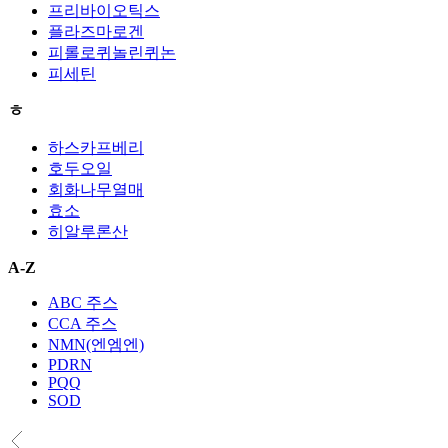
프리바이오틱스
플라즈마로겐
피롤로퀴놀린퀴논
피세틴
ㅎ
하스카프베리
호두오일
회화나무열매
효소
히알루론산
A-Z
ABC 주스
CCA 주스
NMN(엔엠엔)
PDRN
PQQ
SOD