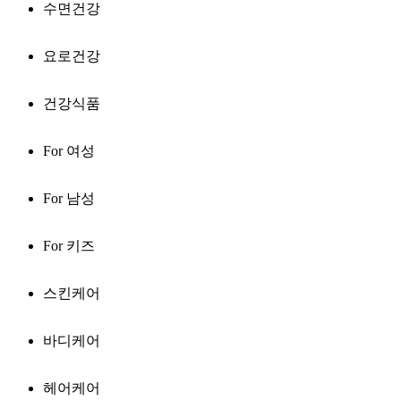
수면건강
요로건강
건강식품
For 여성
For 남성
For 키즈
스킨케어
바디케어
헤어케어