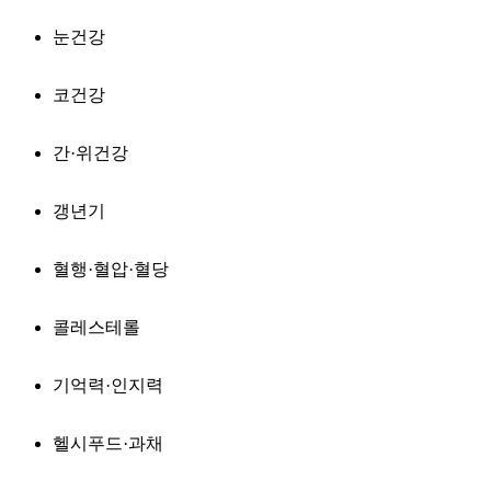
눈건강
코건강
간·위건강
갱년기
혈행·혈압·혈당
콜레스테롤
기억력·인지력
헬시푸드·과채