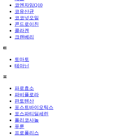
코엔자임Q10
코유산균
코코넛오일
콘드로이친
콜라겐
크랜베리
ㅌ
토마토
테아닌
ㅍ
파로효소
파비플로라
판토텐산
포스트바이오틱스
포스파티딜세린
폴리코사놀
푸룬
프로폴리스