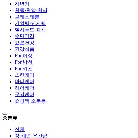
갱년기
혈행·혈압·혈당
콜레스테롤
기억력·인지력
헬시푸드·과채
수면건강
요로건강
건강식품
For 여성
For 남성
For 키즈
스킨케어
바디케어
헤어케어
구강케어
쇼핑백·소분통
중분류
전체
장·배변·유산균