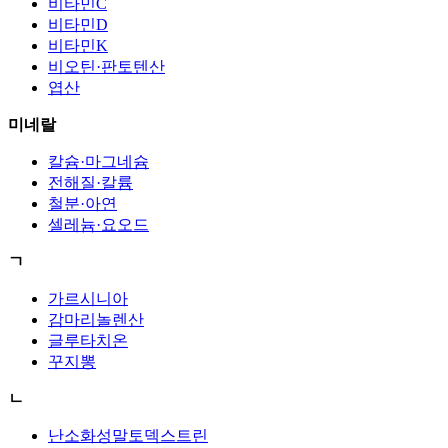
비타민C
비타민D
비타민K
비오틴·판토텐산
엽산
미네랄
칼슘·마그네슘
전해질·칼륨
철분·아연
셀레늄·요오드
ㄱ
가르시니아
감마리놀렌산
글루타치온
꾸지뽕
ㄴ
난소화성말토덱스트린