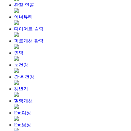
관절·연골
이너뷰티
다이어트·슬림
피로개선·활력
면역
눈건강
간·위건강
갱년기
혈행개선
For 여성
For 남성