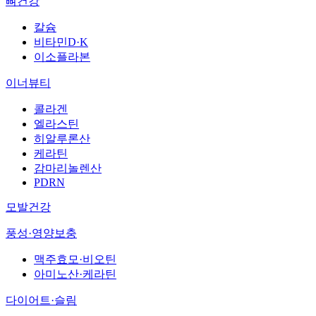
뼈건강
칼슘
비타민D·K
이소플라본
이너뷰티
콜라겐
엘라스틴
히알루론산
케라틴
감마리놀렌산
PDRN
모발건강
풍성·영양보충
맥주효모·비오틴
아미노산·케라틴
다이어트·슬림