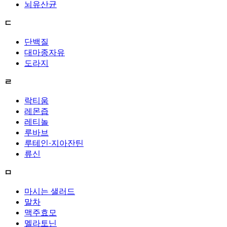
뇌유산균
ㄷ
단백질
대마종자유
도라지
ㄹ
락티움
레몬즙
레티놀
루바브
루테인·지아잔틴
류신
ㅁ
마시는 샐러드
말차
맥주효모
멜라토닌