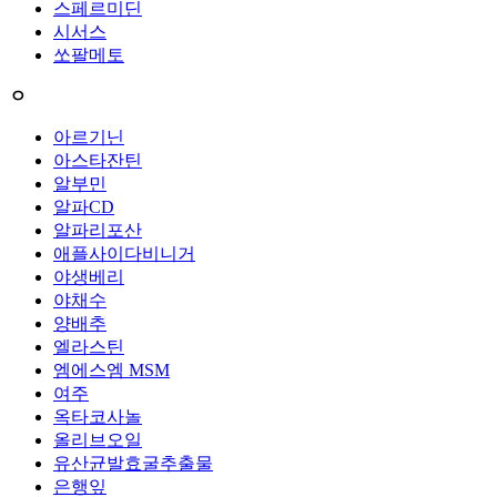
스페르미딘
시서스
쏘팔메토
ㅇ
아르기닌
아스타잔틴
알부민
알파CD
알파리포산
애플사이다비니거
야생베리
야채수
양배추
엘라스틴
엠에스엠 MSM
여주
옥타코사놀
올리브오일
유산균발효굴추출물
은행잎