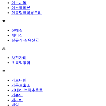
이노시톨
이소플라본
인동덩굴꽃봉오리
ㅈ
전해질
제비집
질유래·질유산균
ㅊ
차전자피
초록입홍합
ㅋ
카르니틴
카무트효소
카테킨·녹차추출물
커큐민
케라틴
케일