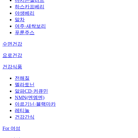
마시는샐러드
하스카프베리
야생베리
말차
여주·새싹보리
푸룬주스
수면건강
요로건강
건강식품
전해질
멜라토닌
알파CD·커큐민
NMN(엔엠엔)
아르기닌·블랙마카
레티놀
건강간식
For 여성