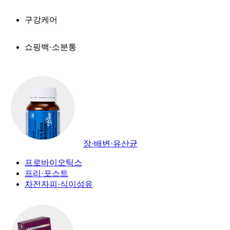
구강케어
쇼핑백·소분통
장·배변·유산균
프로바이오틱스
프리·포스트
차전자피·식이섬유