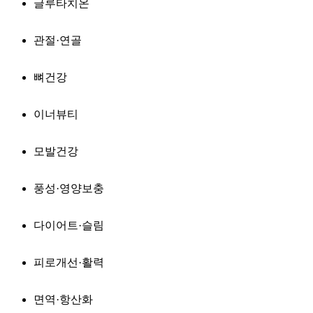
글루타치온
관절·연골
뼈건강
이너뷰티
모발건강
풍성·영양보충
다이어트·슬림
피로개선·활력
면역·항산화