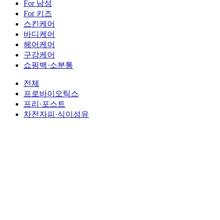
For 남성
For 키즈
스킨케어
바디케어
헤어케어
구강케어
쇼핑백·소분통
전체
프로바이오틱스
프리·포스트
차전자피·식이섬유