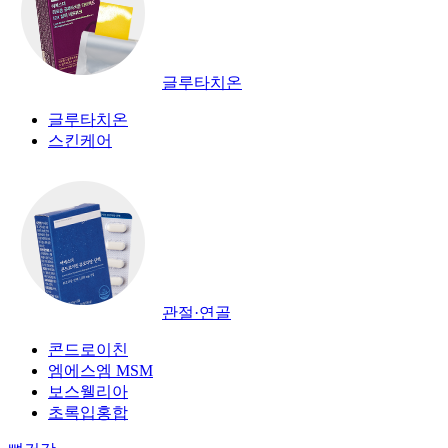
글루타치온
글루타치온
스킨케어
관절·연골
콘드로이친
엠에스엠 MSM
보스웰리아
초록입홍합