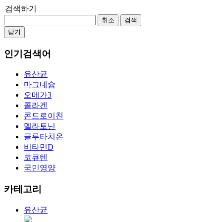
검색하기
취소
검색
닫기
인기검색어
유산균
마그네슘
오메가3
콜라겐
콘드로이친
멜라토닌
글루타치온
비타민D
코큐텐
국민영양
카테고리
유산균