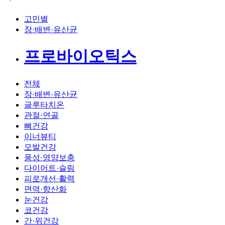
고민별
장·배변·유산균
프로바이오틱스
전체
장·배변·유산균
글루타치온
관절·연골
뼈건강
이너뷰티
모발건강
풍성·영양보충
다이어트·슬림
피로개선·활력
면역·항산화
눈건강
코건강
간·위건강