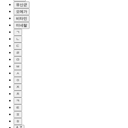
유산균
오메가
비타민
미네랄
ㄱ
ㄴ
ㄷ
ㄹ
ㅁ
ㅂ
ㅅ
ㅇ
ㅈ
ㅊ
ㅋ
ㅌ
ㅍ
ㅎ
A-Z