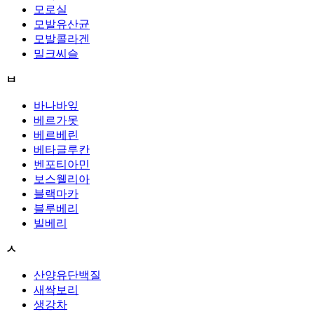
모로실
모발유산균
모발콜라겐
밀크씨슬
ㅂ
바나바잎
베르가못
베르베린
베타글루칸
벤포티아민
보스웰리아
블랙마카
블루베리
빌베리
ㅅ
산양유단백질
새싹보리
생강차