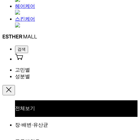
헤어케어
스킨케어
검색
고민별
성분별
전체보기
장·배변·유산균