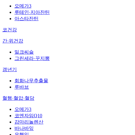
오메가3
루테인·지아잔틴
아스타잔틴
코건강
간·위건강
밀크씨슬
그린세라·꾸지뽕
갱년기
회화나무추출물
루바브
혈행·혈압·혈당
오메가3
코엔자임Q10
감마리놀렌산
바나바잎
은행잎