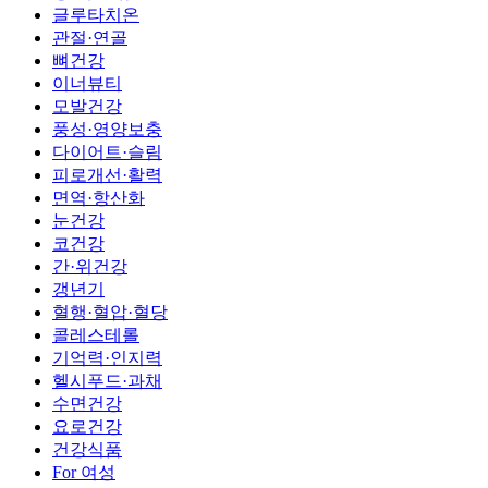
글루타치온
관절·연골
뼈건강
이너뷰티
모발건강
풍성·영양보충
다이어트·슬림
피로개선·활력
면역·항산화
눈건강
코건강
간·위건강
갱년기
혈행·혈압·혈당
콜레스테롤
기억력·인지력
헬시푸드·과채
수면건강
요로건강
건강식품
For 여성