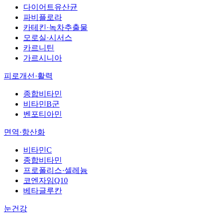
다이어트유산균
파비플로라
카테킨·녹차추출물
모로실·시서스
카르니틴
가르시니아
피로개선·활력
종합비타민
비타민B군
벤포티아민
면역·항산화
비타민C
종합비타민
프로폴리스·셀레늄
코엔자임Q10
베타글루칸
눈건강