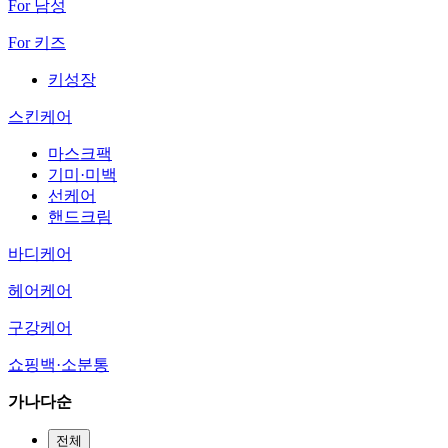
For 남성
For 키즈
키성장
스킨케어
마스크팩
기미·미백
선케어
핸드크림
바디케어
헤어케어
구강케어
쇼핑백·소분통
가나다순
전체