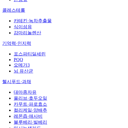
콜레스테롤
카테킨·녹차추출물
식이섬유
감마리놀렌산
기억력·인지력
포스파티딜세린
PQQ
오메가3
뇌 유산균
헬시푸드·과채
대마종자유
올리브·호두오일
카무트·파로효소
컬리케일·양배추
레몬즙·애사비
블루베리·빌베리