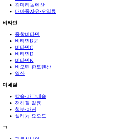
감마리놀렌산
대마종자유·오일류
비타민
종합비타민
비타민B군
비타민C
비타민D
비타민K
비오틴·판토텐산
엽산
미네랄
칼슘·마그네슘
전해질·칼륨
철분·아연
셀레늄·요오드
ㄱ
가르시니아