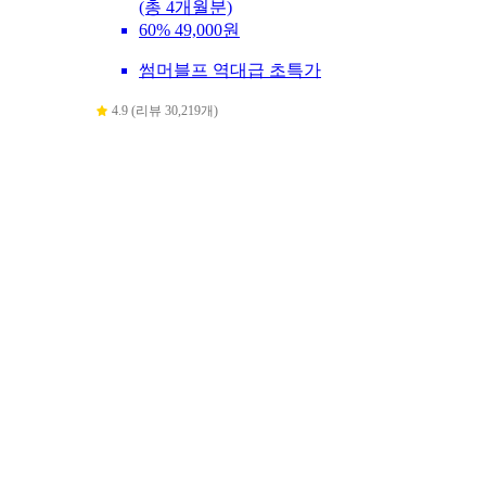
(총 4개월분)
60%
49,000원
썸머블프 역대급 초특가
4.9 (리뷰 30,219개)