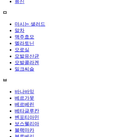
류신
ㅁ
마시는 샐러드
말차
맥주효모
멜라토닌
모로실
모발유산균
모발콜라겐
밀크씨슬
ㅂ
바나바잎
베르가못
베르베린
베타글루칸
벤포티아민
보스웰리아
블랙마카
블루베리