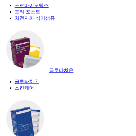
프로바이오틱스
프리·포스트
차전자피·식이섬유
글루타치온
글루타치온
스킨케어