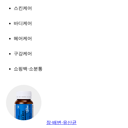
스킨케어
바디케어
헤어케어
구강케어
쇼핑백·소분통
장·배변·유산균