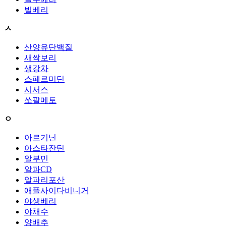
빌베리
ㅅ
산양유단백질
새싹보리
생강차
스페르미딘
시서스
쏘팔메토
ㅇ
아르기닌
아스타잔틴
알부민
알파CD
알파리포산
애플사이다비니거
야생베리
야채수
양배추