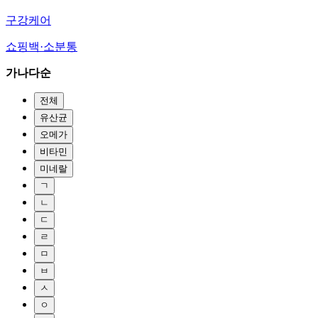
구강케어
쇼핑백·소분통
가나다순
전체
유산균
오메가
비타민
미네랄
ㄱ
ㄴ
ㄷ
ㄹ
ㅁ
ㅂ
ㅅ
ㅇ