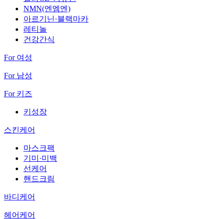
NMN(엔엠엔)
아르기닌·블랙마카
레티놀
건강간식
For 여성
For 남성
For 키즈
키성장
스킨케어
마스크팩
기미·미백
선케어
핸드크림
바디케어
헤어케어