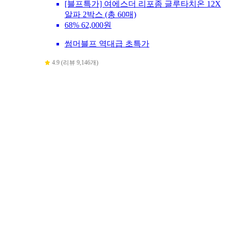
[블프특가] 여에스더 리포좀 글루타치온 12X
알파 2박스 (총 60매)
68%
62,000원
썸머블프 역대급 초특가
4.9 (리뷰 9,146개)