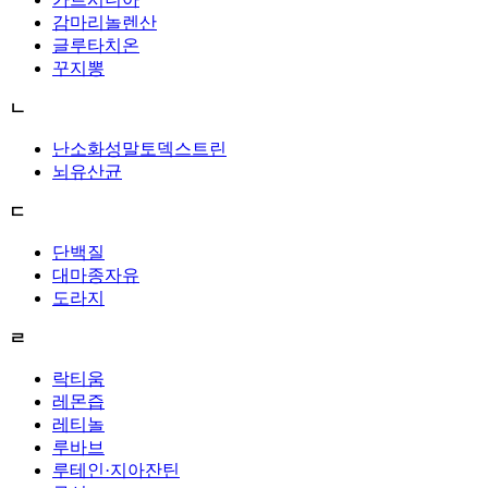
감마리놀렌산
글루타치온
꾸지뽕
ㄴ
난소화성말토덱스트린
뇌유산균
ㄷ
단백질
대마종자유
도라지
ㄹ
락티움
레몬즙
레티놀
루바브
루테인·지아잔틴