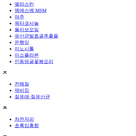
엘라스틴
엠에스엠 MSM
여주
옥타코사놀
올리브오일
유산균발효굴추출물
은행잎
이노시톨
이소플라본
인동덩굴꽃봉오리
ㅈ
전해질
제비집
질유래·질유산균
ㅊ
차전자피
초록입홍합