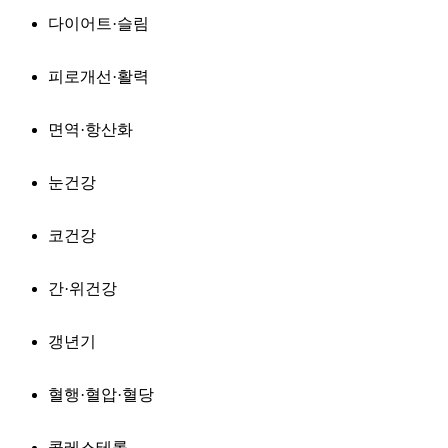
다이어트·슬림
피로개선·활력
면역·항산화
눈건강
코건강
간·위건강
갱년기
혈행·혈압·혈당
콜레스테롤