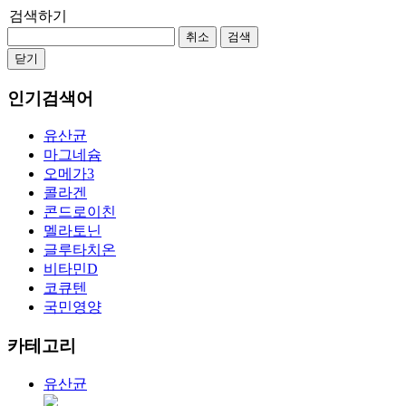
검색하기
취소
검색
닫기
인기검색어
유산균
마그네슘
오메가3
콜라겐
콘드로이친
멜라토닌
글루타치온
비타민D
코큐텐
국민영양
카테고리
유산균