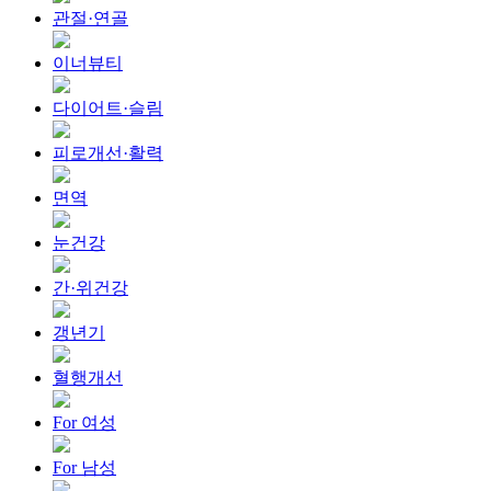
관절·연골
이너뷰티
다이어트·슬림
피로개선·활력
면역
눈건강
간·위건강
갱년기
혈행개선
For 여성
For 남성