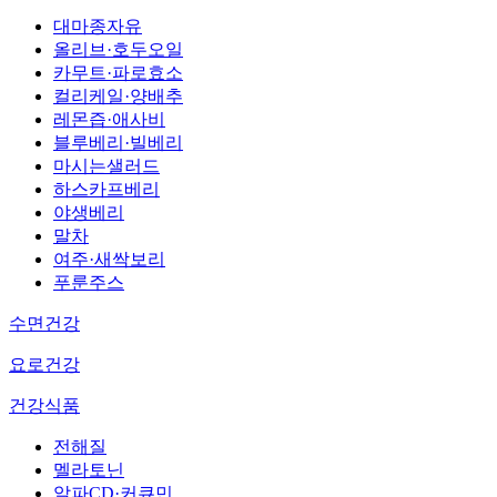
대마종자유
올리브·호두오일
카무트·파로효소
컬리케일·양배추
레몬즙·애사비
블루베리·빌베리
마시는샐러드
하스카프베리
야생베리
말차
여주·새싹보리
푸룬주스
수면건강
요로건강
건강식품
전해질
멜라토닌
알파CD·커큐민