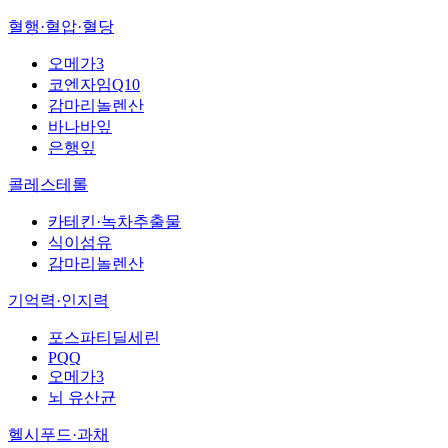
혈행·혈압·혈당
오메가3
코엔자임Q10
감마리놀렌산
바나바잎
은행잎
콜레스테롤
카테킨·녹차추출물
식이섬유
감마리놀렌산
기억력·인지력
포스파티딜세린
PQQ
오메가3
뇌 유산균
헬시푸드·과채