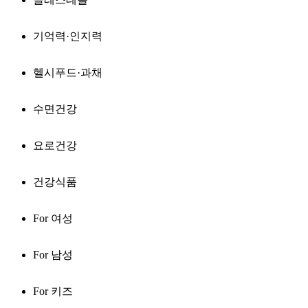
기억력·인지력
헬시푸드·과채
수면건강
요로건강
건강식품
For 여성
For 남성
For 키즈