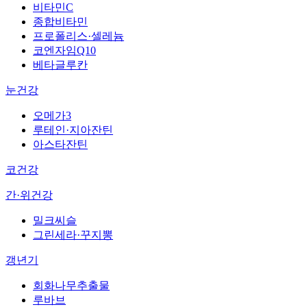
비타민C
종합비타민
프로폴리스·셀레늄
코엔자임Q10
베타글루칸
눈건강
오메가3
루테인·지아잔틴
아스타잔틴
코건강
간·위건강
밀크씨슬
그린세라·꾸지뽕
갱년기
회화나무추출물
루바브