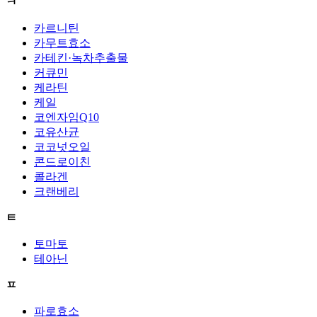
ㅋ
카르니틴
카무트효소
카테킨·녹차추출물
커큐민
케라틴
케일
코엔자임Q10
코유산균
코코넛오일
콘드로이친
콜라겐
크랜베리
ㅌ
토마토
테아닌
ㅍ
파로효소