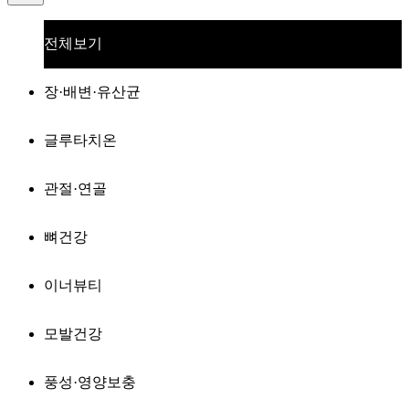
전체보기
장·배변·유산균
글루타치온
관절·연골
뼈건강
이너뷰티
모발건강
풍성·영양보충