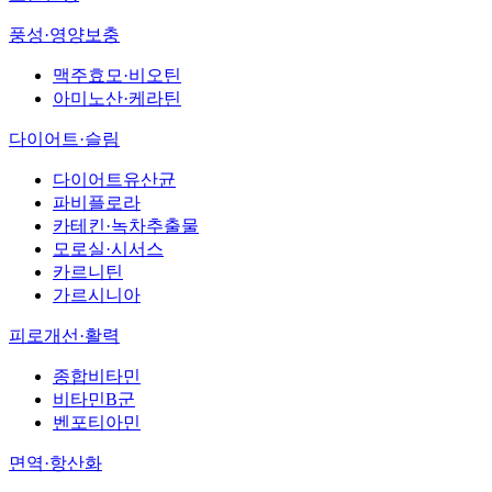
풍성·영양보충
맥주효모·비오틴
아미노산·케라틴
다이어트·슬림
다이어트유산균
파비플로라
카테킨·녹차추출물
모로실·시서스
카르니틴
가르시니아
피로개선·활력
종합비타민
비타민B군
벤포티아민
면역·항산화