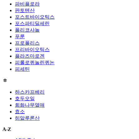
파비플로라
판토텐산
포스트바이오틱스
포스파티딜세린
폴리코사놀
푸룬
프로폴리스
프리바이오틱스
플라즈마로겐
피롤로퀴놀린퀴논
피세틴
ㅎ
하스카프베리
호두오일
회화나무열매
효소
히알루론산
A-Z