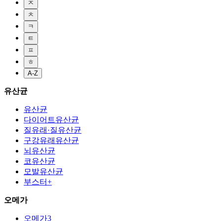
ㅈ
ㅊ
ㅋ
ㅌ
ㅍ
ㅎ
A-Z
유산균
유산균
다이어트유산균
질유래·질유산균
구강유래유산균
뇌유산균
코유산균
모발유산균
부스터+
오메가
오메가3