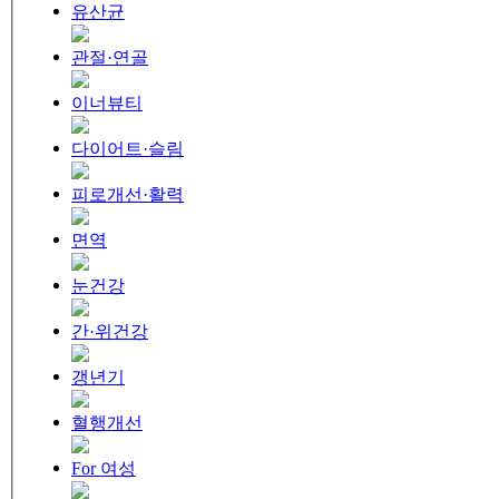
유산균
관절·연골
이너뷰티
다이어트·슬림
피로개선·활력
면역
눈건강
간·위건강
갱년기
혈행개선
For 여성