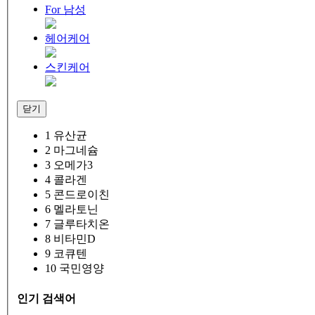
For 남성
헤어케어
스킨케어
닫기
1
유산균
2
마그네슘
3
오메가3
4
콜라겐
5
콘드로이친
6
멜라토닌
7
글루타치온
8
비타민D
9
코큐텐
10
국민영양
인기 검색어