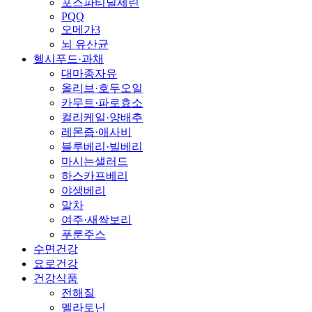
포스파티딜세린
PQQ
오메가3
뇌 유산균
헬시푸드·과채
대마종자유
올리브·호두오일
카무트·파로효소
컬리케일·양배추
레몬즙·애사비
블루베리·빌베리
마시는샐러드
하스카프베리
야생베리
말차
여주·새싹보리
푸룬주스
수면건강
요로건강
건강식품
전해질
멜라토닌