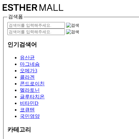
검색폼
인기검색어
유산균
마그네슘
오메가3
콜라겐
콘드로이친
멜라토닌
글루타치온
비타민D
코큐텐
국민영양
카테고리