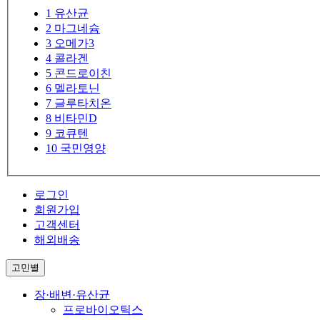
1
유산균
2
마그네슘
3
오메가3
4
콜라겐
5
콘드로이친
6
멜라토닌
7
글루타치온
8
비타민D
9
코큐텐
10
국민영양
로그인
회원가입
고객센터
해외배송
고민별
장·배변·유산균
프로바이오틱스