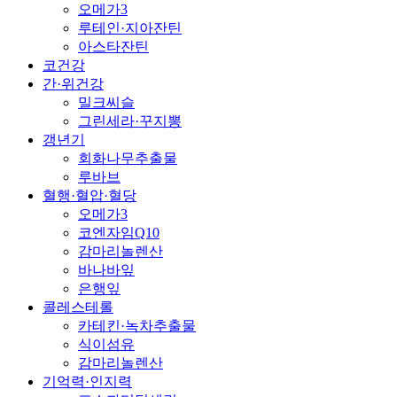
오메가3
루테인·지아잔틴
아스타잔틴
코건강
간·위건강
밀크씨슬
그린세라·꾸지뽕
갱년기
회화나무추출물
루바브
혈행·혈압·혈당
오메가3
코엔자임Q10
감마리놀렌산
바나바잎
은행잎
콜레스테롤
카테킨·녹차추출물
식이섬유
감마리놀렌산
기억력·인지력