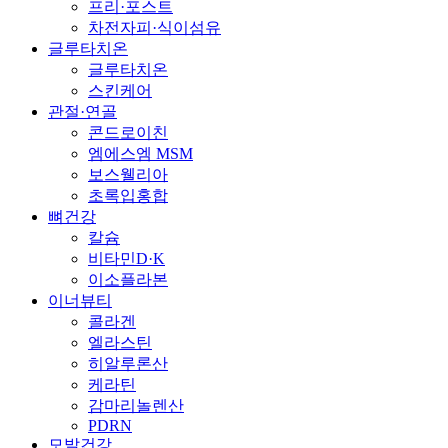
프리·포스트
차전자피·식이섬유
글루타치온
글루타치온
스킨케어
관절·연골
콘드로이친
엠에스엠 MSM
보스웰리아
초록입홍합
뼈건강
칼슘
비타민D·K
이소플라본
이너뷰티
콜라겐
엘라스틴
히알루론산
케라틴
감마리놀렌산
PDRN
모발건강