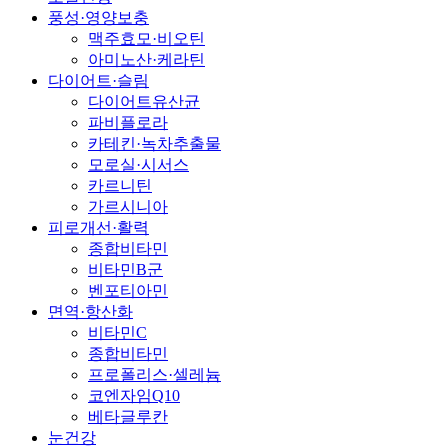
풍성·영양보충
맥주효모·비오틴
아미노산·케라틴
다이어트·슬림
다이어트유산균
파비플로라
카테킨·녹차추출물
모로실·시서스
카르니틴
가르시니아
피로개선·활력
종합비타민
비타민B군
벤포티아민
면역·항산화
비타민C
종합비타민
프로폴리스·셀레늄
코엔자임Q10
베타글루칸
눈건강