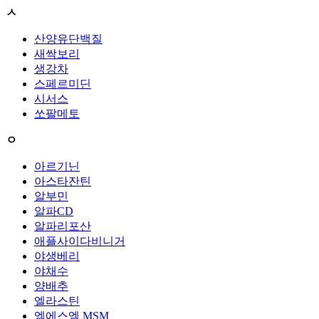
ㅅ
산양유단백질
새싹보리
생강차
스페르미딘
시서스
쏘팔메토
ㅇ
아르기닌
아스타잔틴
알부민
알파CD
알파리포산
애플사이다비니거
야생베리
야채수
양배추
엘라스틴
엠에스엠 MSM