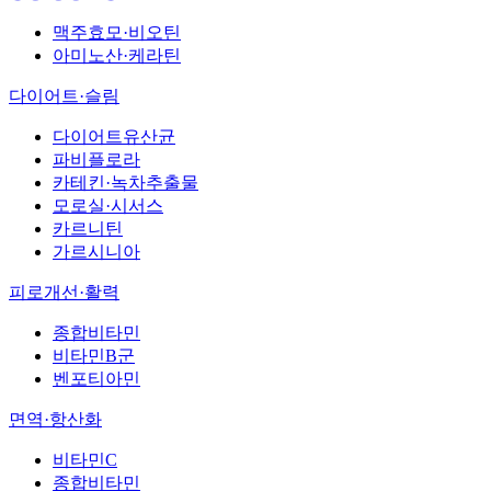
맥주효모·비오틴
아미노산·케라틴
다이어트·슬림
다이어트유산균
파비플로라
카테킨·녹차추출물
모로실·시서스
카르니틴
가르시니아
피로개선·활력
종합비타민
비타민B군
벤포티아민
면역·항산화
비타민C
종합비타민