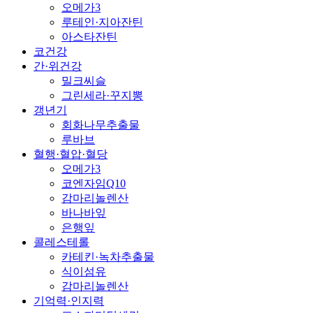
오메가3
루테인·지아잔틴
아스타잔틴
코건강
간·위건강
밀크씨슬
그린세라·꾸지뽕
갱년기
회화나무추출물
루바브
혈행·혈압·혈당
오메가3
코엔자임Q10
감마리놀렌산
바나바잎
은행잎
콜레스테롤
카테킨·녹차추출물
식이섬유
감마리놀렌산
기억력·인지력