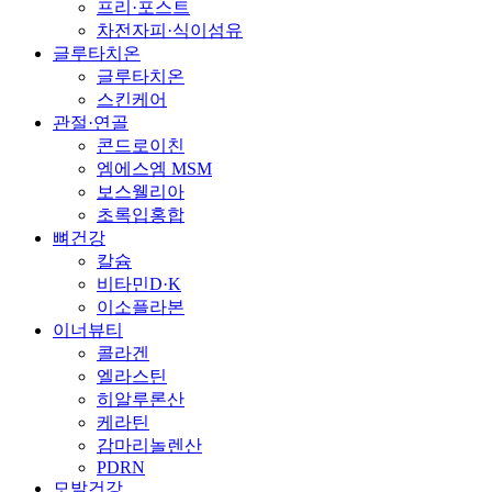
프리·포스트
차전자피·식이섬유
글루타치온
글루타치온
스킨케어
관절·연골
콘드로이친
엠에스엠 MSM
보스웰리아
초록입홍합
뼈건강
칼슘
비타민D·K
이소플라본
이너뷰티
콜라겐
엘라스틴
히알루론산
케라틴
감마리놀렌산
PDRN
모발건강