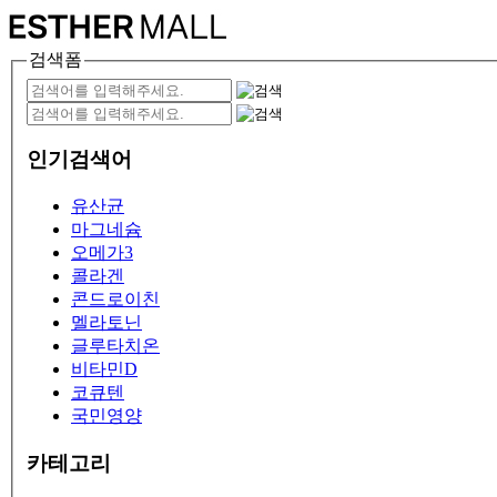
검색폼
인기검색어
유산균
마그네슘
오메가3
콜라겐
콘드로이친
멜라토닌
글루타치온
비타민D
코큐텐
국민영양
카테고리