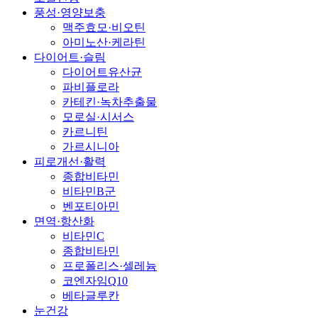
풍성·영양보충
맥주효모·비오틴
아미노산·케라틴
다이어트·슬림
다이어트유산균
파비플로라
카테킨·녹차추출물
모로실·시서스
카르니틴
가르시니아
피로개선·활력
종합비타민
비타민B군
벤포티아민
면역·항산화
비타민C
종합비타민
프로폴리스·셀레늄
코엔자임Q10
베타글루칸
눈건강