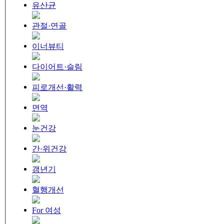
유산균
관절·연골
이너뷰티
다이어트·슬림
피로개선·활력
면역
눈건강
간·위건강
갱년기
혈행개선
For 여성