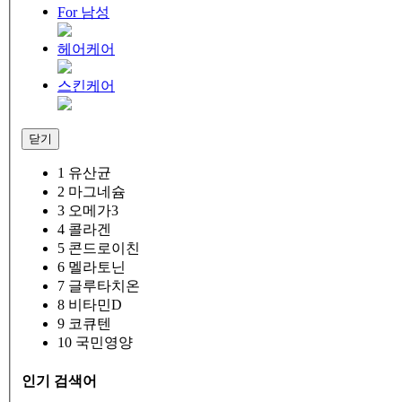
For 남성
헤어케어
스킨케어
닫기
1
유산균
2
마그네슘
3
오메가3
4
콜라겐
5
콘드로이친
6
멜라토닌
7
글루타치온
8
비타민D
9
코큐텐
10
국민영양
인기 검색어