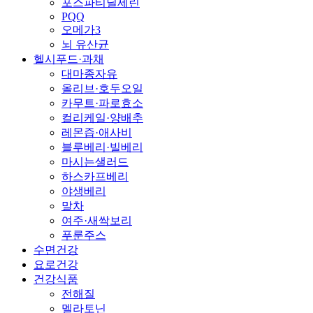
포스파티딜세린
PQQ
오메가3
뇌 유산균
헬시푸드·과채
대마종자유
올리브·호두오일
카무트·파로효소
컬리케일·양배추
레몬즙·애사비
블루베리·빌베리
마시는샐러드
하스카프베리
야생베리
말차
여주·새싹보리
푸룬주스
수면건강
요로건강
건강식품
전해질
멜라토닌