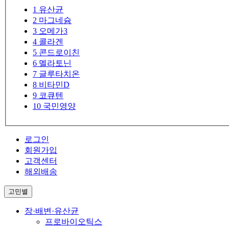
1
유산균
2
마그네슘
3
오메가3
4
콜라겐
5
콘드로이친
6
멜라토닌
7
글루타치온
8
비타민D
9
코큐텐
10
국민영양
로그인
회원가입
고객센터
해외배송
고민별
장·배변·유산균
프로바이오틱스