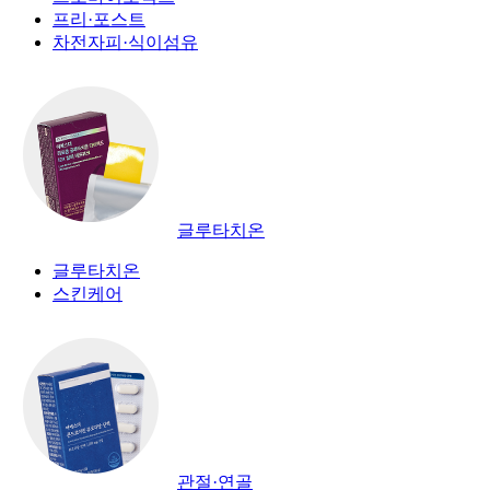
프리·포스트
차전자피·식이섬유
글루타치온
글루타치온
스킨케어
관절·연골