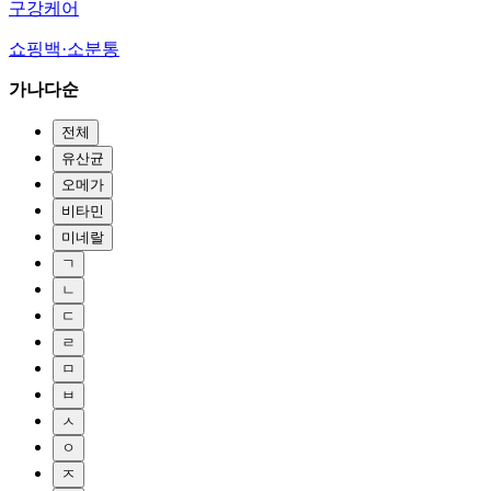
구강케어
쇼핑백·소분통
가나다순
전체
유산균
오메가
비타민
미네랄
ㄱ
ㄴ
ㄷ
ㄹ
ㅁ
ㅂ
ㅅ
ㅇ
ㅈ