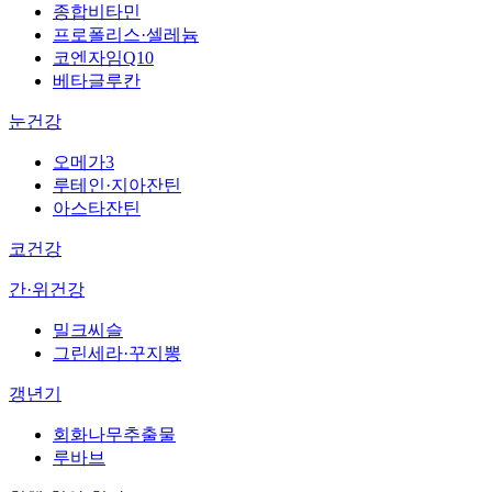
종합비타민
프로폴리스·셀레늄
코엔자임Q10
베타글루칸
눈건강
오메가3
루테인·지아잔틴
아스타잔틴
코건강
간·위건강
밀크씨슬
그린세라·꾸지뽕
갱년기
회화나무추출물
루바브