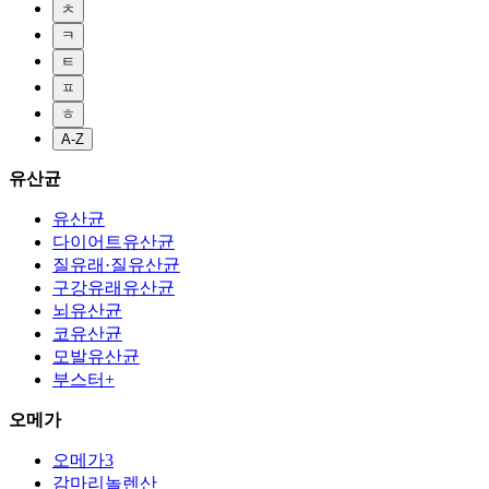
ㅊ
ㅋ
ㅌ
ㅍ
ㅎ
A-Z
유산균
유산균
다이어트유산균
질유래·질유산균
구강유래유산균
뇌유산균
코유산균
모발유산균
부스터+
오메가
오메가3
감마리놀렌산