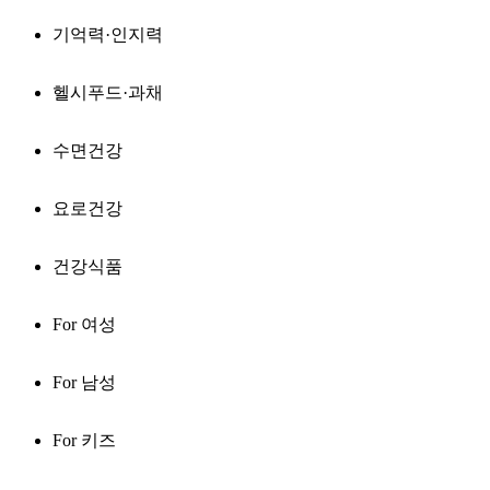
기억력·인지력
헬시푸드·과채
수면건강
요로건강
건강식품
For 여성
For 남성
For 키즈