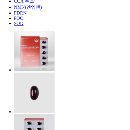
CCA 주스
NMN(엔엠엔)
PDRN
PQQ
SOD