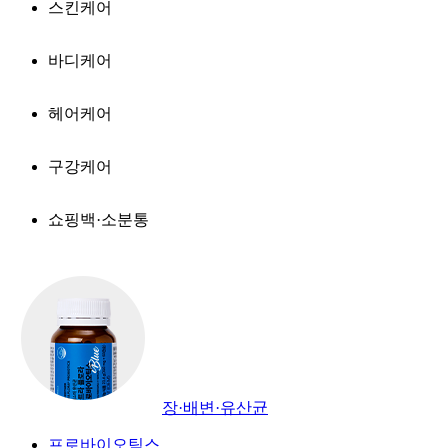
스킨케어
바디케어
헤어케어
구강케어
쇼핑백·소분통
장·배변·유산균
프로바이오틱스