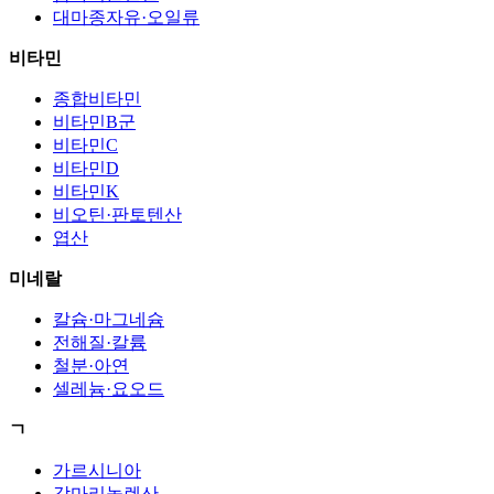
대마종자유·오일류
비타민
종합비타민
비타민B군
비타민C
비타민D
비타민K
비오틴·판토텐산
엽산
미네랄
칼슘·마그네슘
전해질·칼륨
철분·아연
셀레늄·요오드
ㄱ
가르시니아
감마리놀렌산