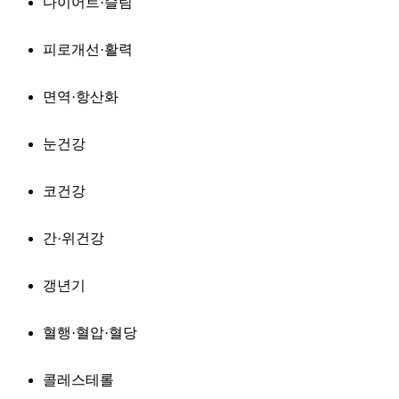
다이어트·슬림
피로개선·활력
면역·항산화
눈건강
코건강
간·위건강
갱년기
혈행·혈압·혈당
콜레스테롤