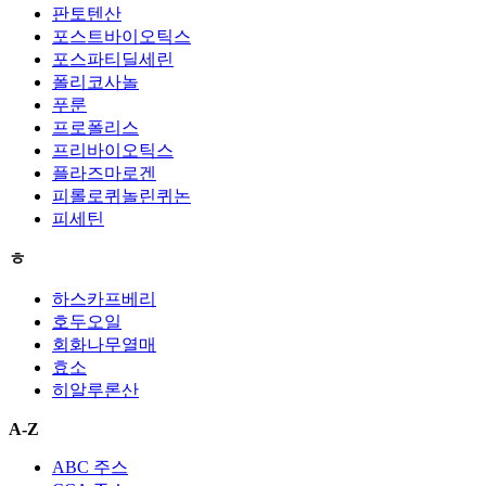
판토텐산
포스트바이오틱스
포스파티딜세린
폴리코사놀
푸룬
프로폴리스
프리바이오틱스
플라즈마로겐
피롤로퀴놀린퀴논
피세틴
ㅎ
하스카프베리
호두오일
회화나무열매
효소
히알루론산
A-Z
ABC 주스