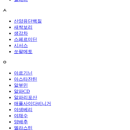
ㅅ
산양유단백질
새싹보리
생강차
스페르미딘
시서스
쏘팔메토
ㅇ
아르기닌
아스타잔틴
알부민
알파CD
알파리포산
애플사이다비니거
야생베리
야채수
양배추
엘라스틴