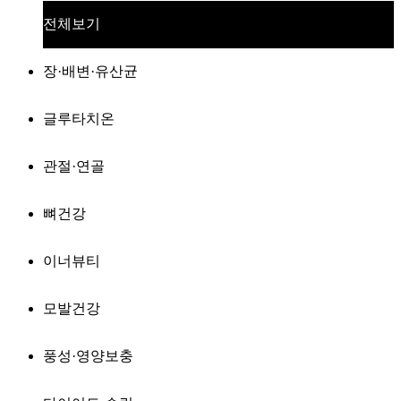
전체보기
장·배변·유산균
글루타치온
관절·연골
뼈건강
이너뷰티
모발건강
풍성·영양보충