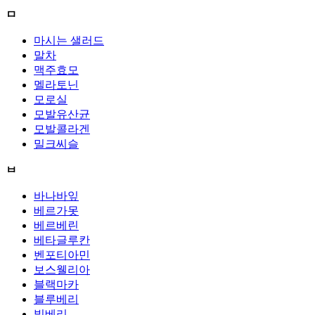
ㅁ
마시는 샐러드
말차
맥주효모
멜라토닌
모로실
모발유산균
모발콜라겐
밀크씨슬
ㅂ
바나바잎
베르가못
베르베린
베타글루칸
벤포티아민
보스웰리아
블랙마카
블루베리
빌베리