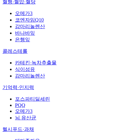
혈행·혈압·혈당
오메가3
코엔자임Q10
감마리놀렌산
바나바잎
은행잎
콜레스테롤
카테킨·녹차추출물
식이섬유
감마리놀렌산
기억력·인지력
포스파티딜세린
PQQ
오메가3
뇌 유산균
헬시푸드·과채