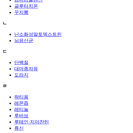
글루타치온
꾸지뽕
ㄴ
난소화성말토덱스트린
뇌유산균
ㄷ
단백질
대마종자유
도라지
ㄹ
락티움
레몬즙
레티놀
루바브
루테인·지아잔틴
류신