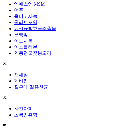
엠에스엠 MSM
여주
옥타코사놀
올리브오일
유산균발효굴추출물
은행잎
이노시톨
이소플라본
인동덩굴꽃봉오리
ㅈ
전해질
제비집
질유래·질유산균
ㅊ
차전자피
초록입홍합
ㅋ