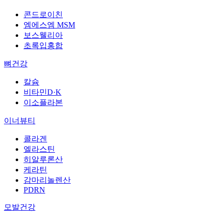
콘드로이친
엠에스엠 MSM
보스웰리아
초록입홍합
뼈건강
칼슘
비타민D·K
이소플라본
이너뷰티
콜라겐
엘라스틴
히알루론산
케라틴
감마리놀렌산
PDRN
모발건강