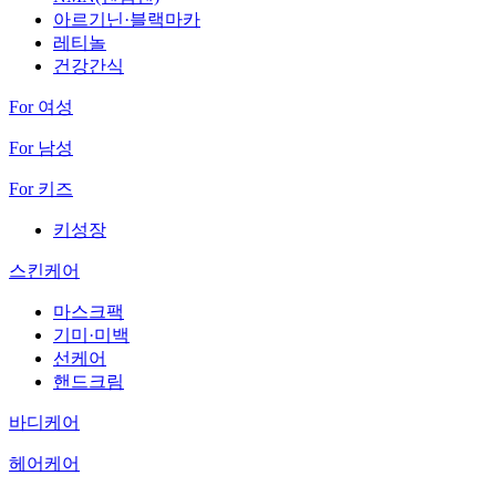
아르기닌·블랙마카
레티놀
건강간식
For 여성
For 남성
For 키즈
키성장
스킨케어
마스크팩
기미·미백
선케어
핸드크림
바디케어
헤어케어