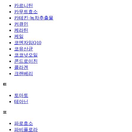
카르니틴
카무트효소
카테킨·녹차추출물
커큐민
케라틴
케일
코엔자임Q10
코유산균
코코넛오일
콘드로이친
콜라겐
크랜베리
ㅌ
토마토
테아닌
ㅍ
파로효소
파비플로라