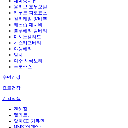
대마종자유
올리브·호두오일
카무트·파로효소
컬리케일·양배추
레몬즙·애사비
블루베리·빌베리
마시는샐러드
하스카프베리
야생베리
말차
여주·새싹보리
푸룬주스
수면건강
요로건강
건강식품
전해질
멜라토닌
알파CD·커큐민
NMN(엔엠엔)