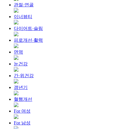
관절·연골
이너뷰티
다이어트·슬림
피로개선·활력
면역
눈건강
간·위건강
갱년기
혈행개선
For 여성
For 남성