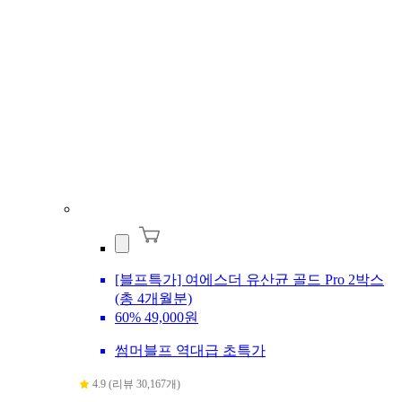
[블프특가] 여에스더 유산균 골드 Pro 2박스
(총 4개월분)
60%
49,000원
썸머블프 역대급 초특가
4.9 (리뷰 30,167개)