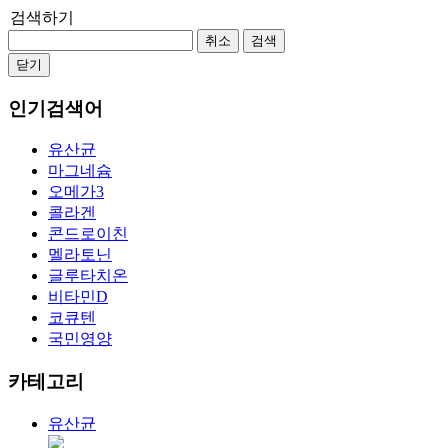
검색하기
취소
검색
닫기
인기검색어
유산균
마그네슘
오메가3
콜라겐
콘드로이친
멜라토닌
글루타치온
비타민D
코큐텐
국민영양
카테고리
유산균