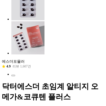
에스더포뮬러
4.9
리뷰 1,607건
닥터에스더 초임계 알티지 오
메가&코큐텐 플러스