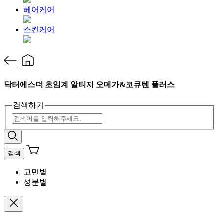
헤어케어
스킨케어
닥터에스더 초임계 알티지 오메가&코큐텐 플러스
검색하기
검색
고민별
성분별