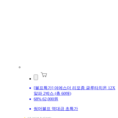
[블프특가] 여에스더 리포좀 글루타치온 12X
알파 2박스 (총 60매)
68%
62,000원
썸머블프 역대급 초특가