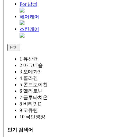
For 남성
헤어케어
스킨케어
닫기
1
유산균
2
마그네슘
3
오메가3
4
콜라겐
5
콘드로이친
6
멜라토닌
7
글루타치온
8
비타민D
9
코큐텐
10
국민영양
인기 검색어