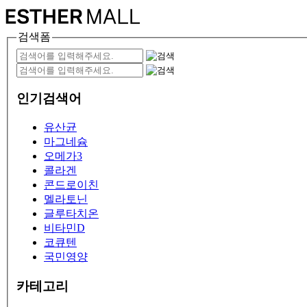
검색폼
인기검색어
유산균
마그네슘
오메가3
콜라겐
콘드로이친
멜라토닌
글루타치온
비타민D
코큐텐
국민영양
카테고리