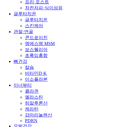
프리·포스트
차전자피·식이섬유
글루타치온
글루타치온
스킨케어
관절·연골
콘드로이친
엠에스엠 MSM
보스웰리아
초록입홍합
뼈건강
칼슘
비타민D·K
이소플라본
이너뷰티
콜라겐
엘라스틴
히알루론산
케라틴
감마리놀렌산
PDRN
모발건강