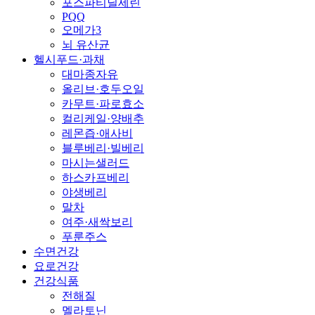
포스파티딜세린
PQQ
오메가3
뇌 유산균
헬시푸드·과채
대마종자유
올리브·호두오일
카무트·파로효소
컬리케일·양배추
레몬즙·애사비
블루베리·빌베리
마시는샐러드
하스카프베리
야생베리
말차
여주·새싹보리
푸룬주스
수면건강
요로건강
건강식품
전해질
멜라토닌