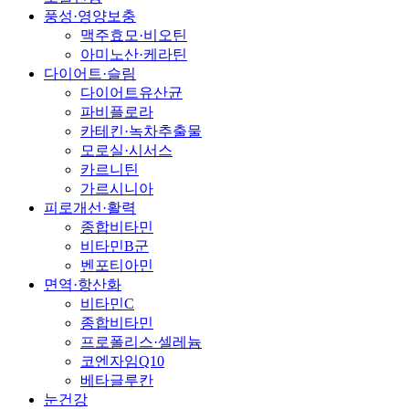
풍성·영양보충
맥주효모·비오틴
아미노산·케라틴
다이어트·슬림
다이어트유산균
파비플로라
카테킨·녹차추출물
모로실·시서스
카르니틴
가르시니아
피로개선·활력
종합비타민
비타민B군
벤포티아민
면역·항산화
비타민C
종합비타민
프로폴리스·셀레늄
코엔자임Q10
베타글루칸
눈건강