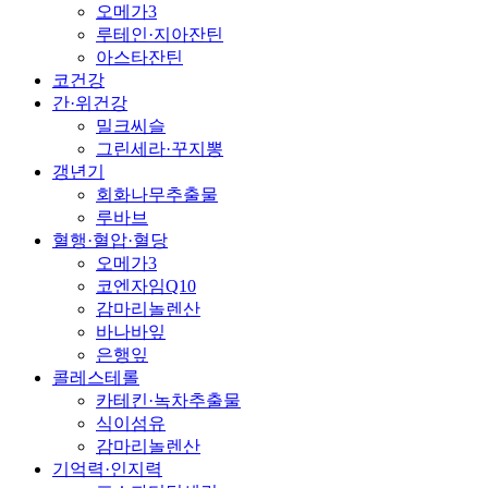
오메가3
루테인·지아잔틴
아스타잔틴
코건강
간·위건강
밀크씨슬
그린세라·꾸지뽕
갱년기
회화나무추출물
루바브
혈행·혈압·혈당
오메가3
코엔자임Q10
감마리놀렌산
바나바잎
은행잎
콜레스테롤
카테킨·녹차추출물
식이섬유
감마리놀렌산
기억력·인지력