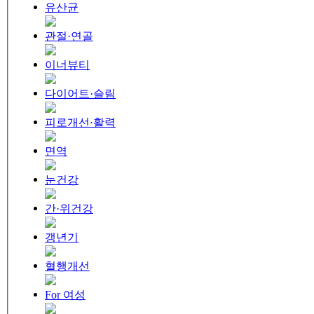
유산균
관절·연골
이너뷰티
다이어트·슬림
피로개선·활력
면역
눈건강
간·위건강
갱년기
혈행개선
For 여성