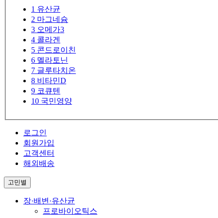
1
유산균
2
마그네슘
3
오메가3
4
콜라겐
5
콘드로이친
6
멜라토닌
7
글루타치온
8
비타민D
9
코큐텐
10
국민영양
로그인
회원가입
고객센터
해외배송
고민별
장·배변·유산균
프로바이오틱스