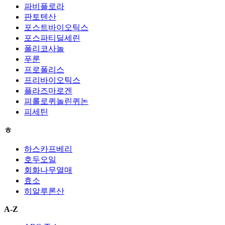
파비플로라
판토텐산
포스트바이오틱스
포스파티딜세린
폴리코사놀
푸룬
프로폴리스
프리바이오틱스
플라즈마로겐
피롤로퀴놀린퀴논
피세틴
ㅎ
하스카프베리
호두오일
회화나무열매
효소
히알루론산
A-Z