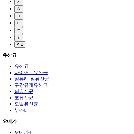
ㅈ
ㅊ
ㅋ
ㅌ
ㅍ
ㅎ
A-Z
유산균
유산균
다이어트유산균
질유래·질유산균
구강유래유산균
뇌유산균
코유산균
모발유산균
부스터+
오메가
오메가3