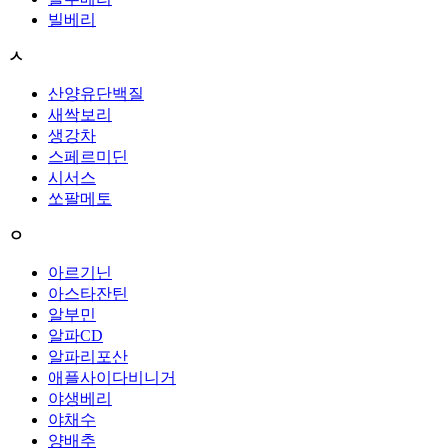
빌베리
ㅅ
산양유단백질
새싹보리
생강차
스페르미딘
시서스
쏘팔메토
ㅇ
아르기닌
아스타잔틴
알부민
알파CD
알파리포산
애플사이다비니거
야생베리
야채수
양배추