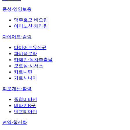
풍성·영양보충
맥주효모·비오틴
아미노산·케라틴
다이어트·슬림
다이어트유산균
파비플로라
카테킨·녹차추출물
모로실·시서스
카르니틴
가르시니아
피로개선·활력
종합비타민
비타민B군
벤포티아민
면역·항산화