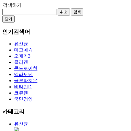
검색하기
취소
검색
닫기
인기검색어
유산균
마그네슘
오메가3
콜라겐
콘드로이친
멜라토닌
글루타치온
비타민D
코큐텐
국민영양
카테고리
유산균