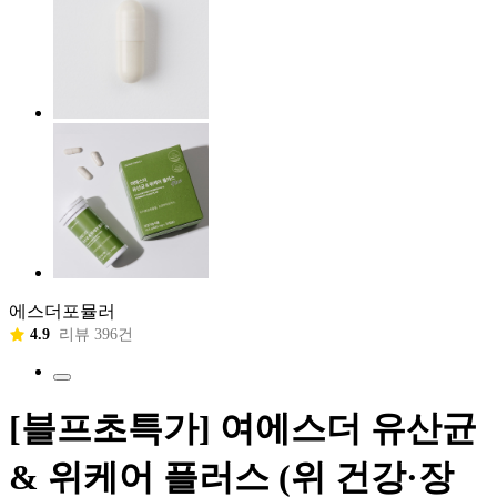
에스더포뮬러
4.9
리뷰 396건
[블프초특가] 여에스더 유산균
& 위케어 플러스 (위 건강·장