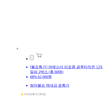
[블프특가] 여에스더 리포좀 글루타치온 12X
알파 2박스 (총 60매)
68%
62,000원
썸머블프 역대급 초특가
4.9 (리뷰 9,136개)