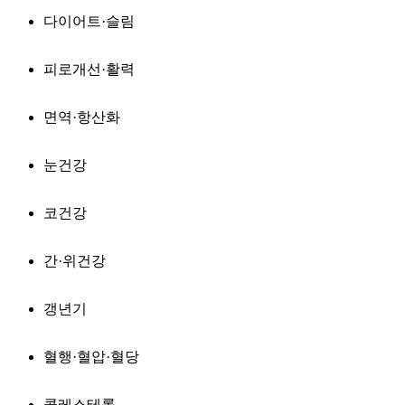
다이어트·슬림
피로개선·활력
면역·항산화
눈건강
코건강
간·위건강
갱년기
혈행·혈압·혈당
콜레스테롤