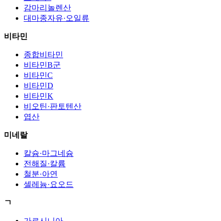
감마리놀렌산
대마종자유·오일류
비타민
종합비타민
비타민B군
비타민C
비타민D
비타민K
비오틴·판토텐산
엽산
미네랄
칼슘·마그네슘
전해질·칼륨
철분·아연
셀레늄·요오드
ㄱ
가르시니아