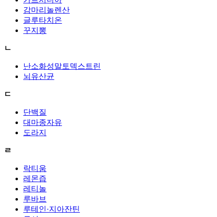
감마리놀렌산
글루타치온
꾸지뽕
ㄴ
난소화성말토덱스트린
뇌유산균
ㄷ
단백질
대마종자유
도라지
ㄹ
락티움
레몬즙
레티놀
루바브
루테인·지아잔틴