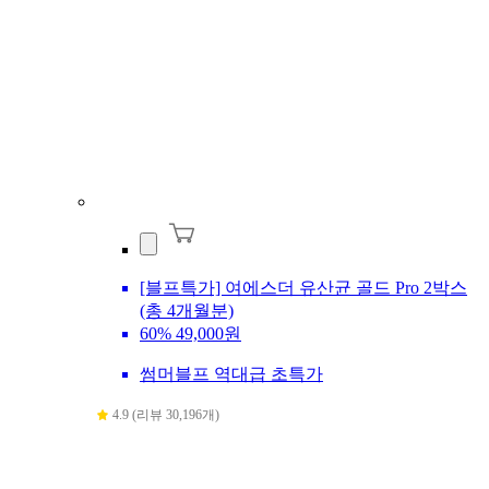
[블프특가] 여에스더 유산균 골드 Pro 2박스
(총 4개월분)
60%
49,000원
썸머블프 역대급 초특가
4.9 (리뷰 30,196개)