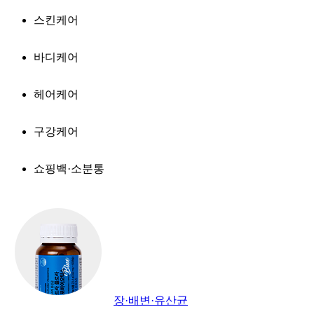
스킨케어
바디케어
헤어케어
구강케어
쇼핑백·소분통
장·배변·유산균