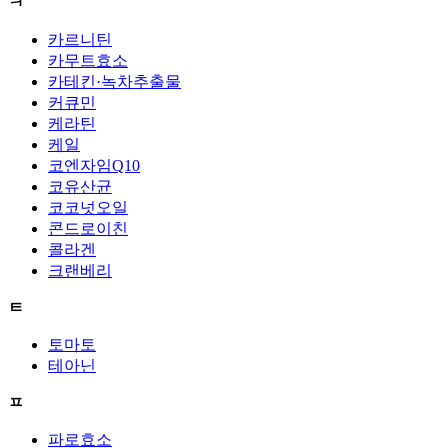
ㅋ
카르니틴
카무트효소
카테킨·녹차추출물
커큐민
케라틴
케일
코엔자임Q10
코유산균
코코넛오일
콘드로이친
콜라겐
크랜베리
ㅌ
토마토
테아닌
ㅍ
파로효소