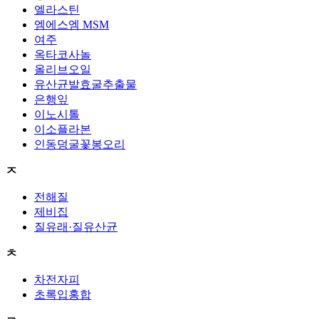
엘라스틴
엠에스엠 MSM
여주
옥타코사놀
올리브오일
유산균발효굴추출물
은행잎
이노시톨
이소플라본
인동덩굴꽃봉오리
ㅈ
전해질
제비집
질유래·질유산균
ㅊ
차전자피
초록입홍합