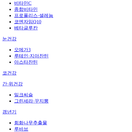
비타민C
종합비타민
프로폴리스·셀레늄
코엔자임Q10
베타글루칸
눈건강
오메가3
루테인·지아잔틴
아스타잔틴
코건강
간·위건강
밀크씨슬
그린세라·꾸지뽕
갱년기
회화나무추출물
루바브