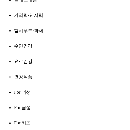
기억력·인지력
헬시푸드·과채
수면건강
요로건강
건강식품
For 여성
For 남성
For 키즈