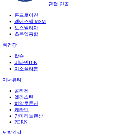
관절·연골
콘드로이친
엠에스엠 MSM
보스웰리아
초록입홍합
뼈건강
칼슘
비타민D·K
이소플라본
이너뷰티
콜라겐
엘라스틴
히알루론산
케라틴
감마리놀렌산
PDRN
모발건강