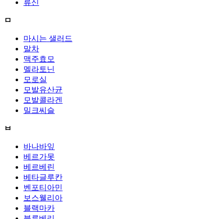
류신
ㅁ
마시는 샐러드
말차
맥주효모
멜라토닌
모로실
모발유산균
모발콜라겐
밀크씨슬
ㅂ
바나바잎
베르가못
베르베린
베타글루칸
벤포티아민
보스웰리아
블랙마카
블루베리