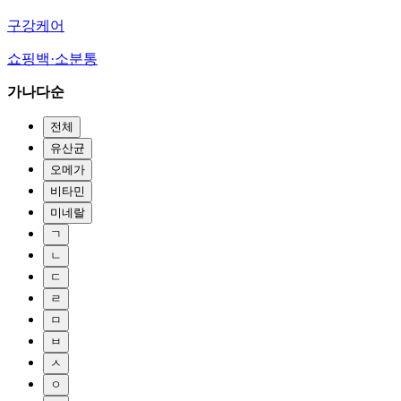
구강케어
쇼핑백·소분통
가나다순
전체
유산균
오메가
비타민
미네랄
ㄱ
ㄴ
ㄷ
ㄹ
ㅁ
ㅂ
ㅅ
ㅇ