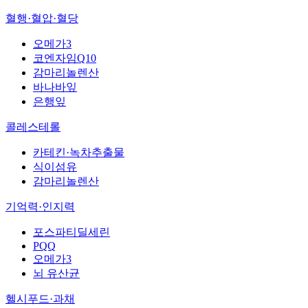
혈행·혈압·혈당
오메가3
코엔자임Q10
감마리놀렌산
바나바잎
은행잎
콜레스테롤
카테킨·녹차추출물
식이섬유
감마리놀렌산
기억력·인지력
포스파티딜세린
PQQ
오메가3
뇌 유산균
헬시푸드·과채