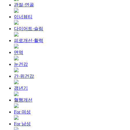
관절·연골
이너뷰티
다이어트·슬림
피로개선·활력
면역
눈건강
간·위건강
갱년기
혈행개선
For 여성
For 남성