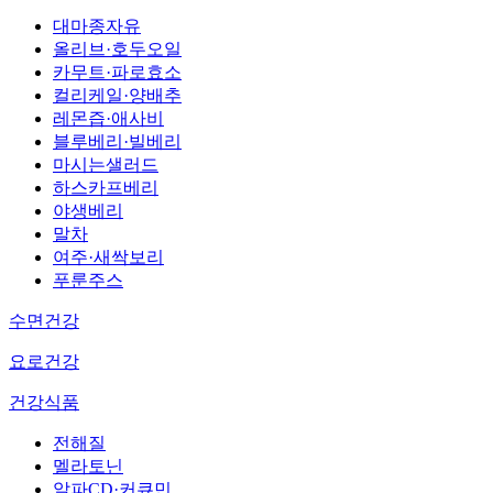
대마종자유
올리브·호두오일
카무트·파로효소
컬리케일·양배추
레몬즙·애사비
블루베리·빌베리
마시는샐러드
하스카프베리
야생베리
말차
여주·새싹보리
푸룬주스
수면건강
요로건강
건강식품
전해질
멜라토닌
알파CD·커큐민