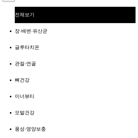
전체보기
장·배변·유산균
글루타치온
관절·연골
뼈건강
이너뷰티
모발건강
풍성·영양보충