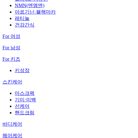
NMN(엔엠엔)
아르기닌·블랙마카
레티놀
건강간식
For 여성
For 남성
For 키즈
키성장
스킨케어
마스크팩
기미·미백
선케어
핸드크림
바디케어
헤어케어