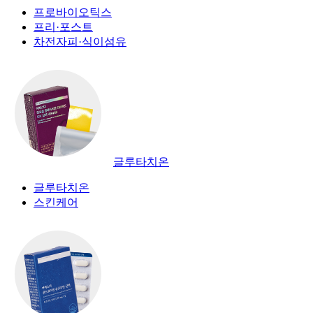
프로바이오틱스
프리·포스트
차전자피·식이섬유
글루타치온
글루타치온
스킨케어