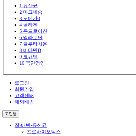
1
유산균
2
마그네슘
3
오메가3
4
콜라겐
5
콘드로이친
6
멜라토닌
7
글루타치온
8
비타민D
9
코큐텐
10
국민영양
로그인
회원가입
고객센터
해외배송
고민별
장·배변·유산균
프로바이오틱스