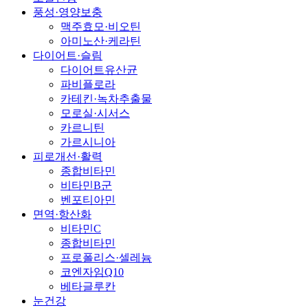
풍성·영양보충
맥주효모·비오틴
아미노산·케라틴
다이어트·슬림
다이어트유산균
파비플로라
카테킨·녹차추출물
모로실·시서스
카르니틴
가르시니아
피로개선·활력
종합비타민
비타민B군
벤포티아민
면역·항산화
비타민C
종합비타민
프로폴리스·셀레늄
코엔자임Q10
베타글루칸
눈건강