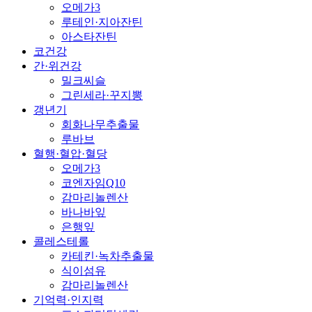
오메가3
루테인·지아잔틴
아스타잔틴
코건강
간·위건강
밀크씨슬
그린세라·꾸지뽕
갱년기
회화나무추출물
루바브
혈행·혈압·혈당
오메가3
코엔자임Q10
감마리놀렌산
바나바잎
은행잎
콜레스테롤
카테킨·녹차추출물
식이섬유
감마리놀렌산
기억력·인지력