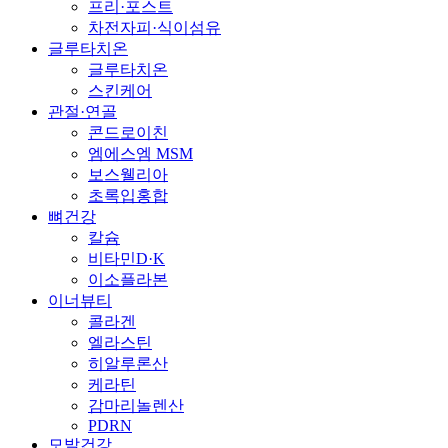
프리·포스트
차전자피·식이섬유
글루타치온
글루타치온
스킨케어
관절·연골
콘드로이친
엠에스엠 MSM
보스웰리아
초록입홍합
뼈건강
칼슘
비타민D·K
이소플라본
이너뷰티
콜라겐
엘라스틴
히알루론산
케라틴
감마리놀렌산
PDRN
모발건강