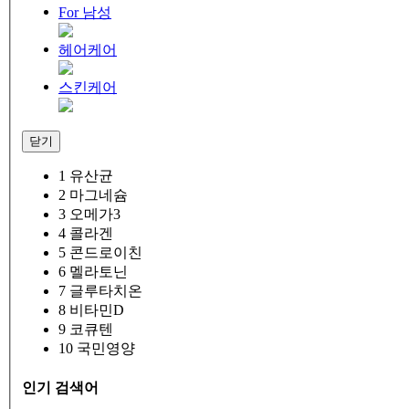
For 남성
헤어케어
스킨케어
닫기
1
유산균
2
마그네슘
3
오메가3
4
콜라겐
5
콘드로이친
6
멜라토닌
7
글루타치온
8
비타민D
9
코큐텐
10
국민영양
인기 검색어