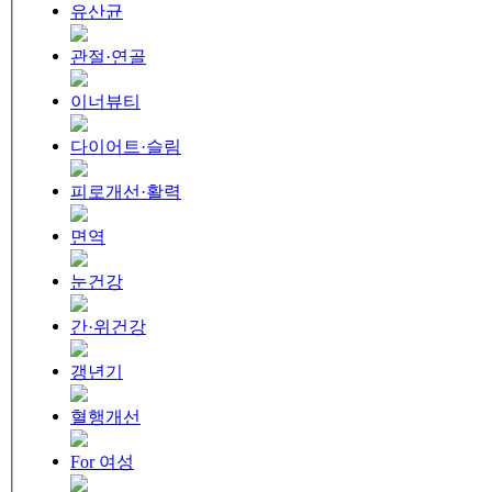
유산균
관절·연골
이너뷰티
다이어트·슬림
피로개선·활력
면역
눈건강
간·위건강
갱년기
혈행개선
For 여성