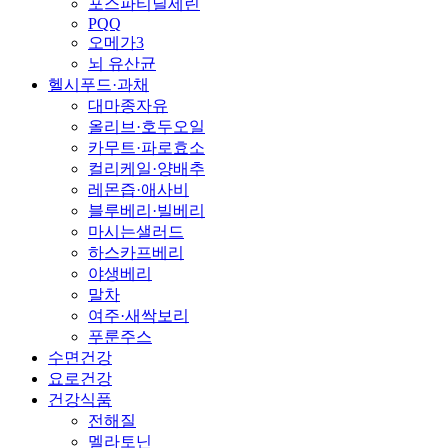
포스파티딜세린
PQQ
오메가3
뇌 유산균
헬시푸드·과채
대마종자유
올리브·호두오일
카무트·파로효소
컬리케일·양배추
레몬즙·애사비
블루베리·빌베리
마시는샐러드
하스카프베리
야생베리
말차
여주·새싹보리
푸룬주스
수면건강
요로건강
건강식품
전해질
멜라토닌