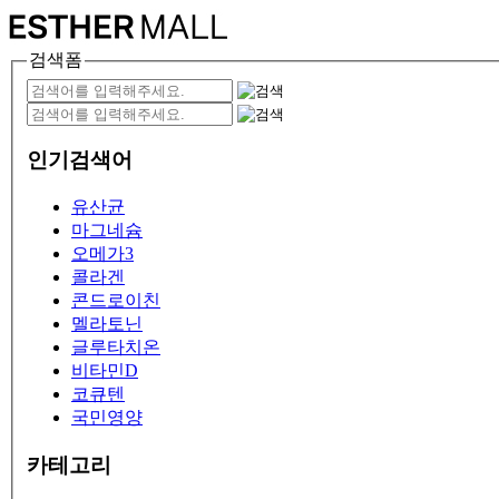
검색폼
인기검색어
유산균
마그네슘
오메가3
콜라겐
콘드로이친
멜라토닌
글루타치온
비타민D
코큐텐
국민영양
카테고리