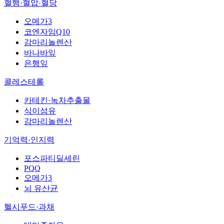
혈행·혈압·혈당
오메가3
코엔자임Q10
감마리놀렌산
바나바잎
은행잎
콜레스테롤
카테킨·녹차추출물
식이섬유
감마리놀렌산
기억력·인지력
포스파티딜세린
PQQ
오메가3
뇌 유산균
헬시푸드·과채