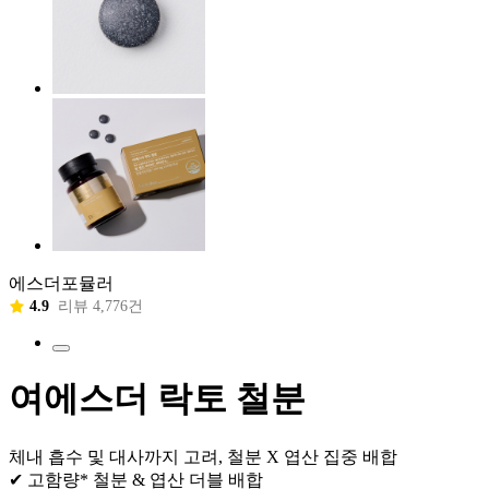
에스더포뮬러
4.9
리뷰 4,776건
여에스더 락토 철분
체내 흡수 및 대사까지 고려, 철분 X 엽산 집중 배합
✔ 고함량* 철분 & 엽산 더블 배합