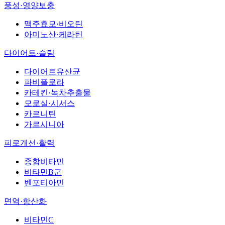
풍성·영양보충
맥주효모·비오틴
아미노산·케라틴
다이어트·슬림
다이어트유산균
파비플로라
카테킨·녹차추출물
모로실·시서스
카르니틴
가르시니아
피로개선·활력
종합비타민
비타민B군
벤포티아민
면역·항산화
비타민C