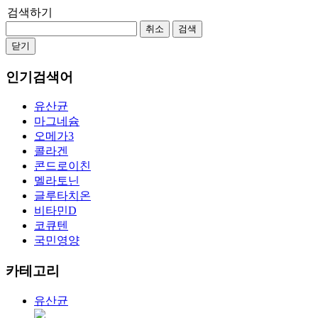
검색하기
취소
검색
닫기
인기검색어
유산균
마그네슘
오메가3
콜라겐
콘드로이친
멜라토닌
글루타치온
비타민D
코큐텐
국민영양
카테고리
유산균