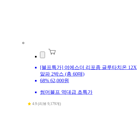
[블프특가] 여에스더 리포좀 글루타치온 12X
알파 2박스 (총 60매)
68%
62,000원
썸머블프 역대급 초특가
4.9 (리뷰 9,179개)