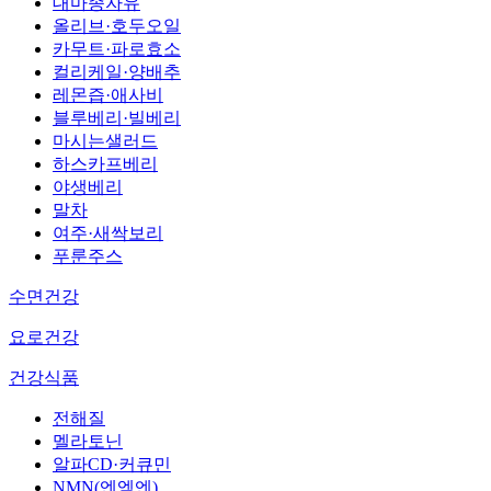
대마종자유
올리브·호두오일
카무트·파로효소
컬리케일·양배추
레몬즙·애사비
블루베리·빌베리
마시는샐러드
하스카프베리
야생베리
말차
여주·새싹보리
푸룬주스
수면건강
요로건강
건강식품
전해질
멜라토닌
알파CD·커큐민
NMN(엔엠엔)