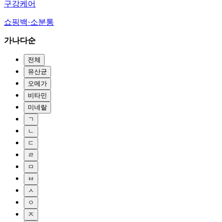
구강케어
쇼핑백·소분통
가나다순
전체
유산균
오메가
비타민
미네랄
ㄱ
ㄴ
ㄷ
ㄹ
ㅁ
ㅂ
ㅅ
ㅇ
ㅈ