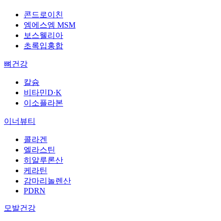
콘드로이친
엠에스엠 MSM
보스웰리아
초록입홍합
뼈건강
칼슘
비타민D·K
이소플라본
이너뷰티
콜라겐
엘라스틴
히알루론산
케라틴
감마리놀렌산
PDRN
모발건강