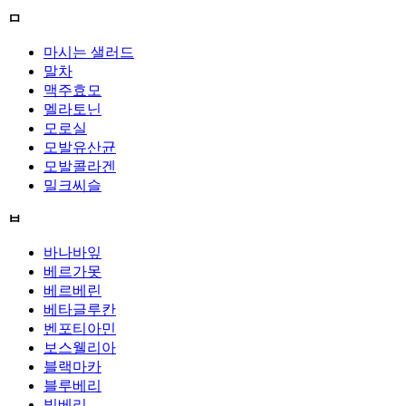
ㅁ
마시는 샐러드
말차
맥주효모
멜라토닌
모로실
모발유산균
모발콜라겐
밀크씨슬
ㅂ
바나바잎
베르가못
베르베린
베타글루칸
벤포티아민
보스웰리아
블랙마카
블루베리
빌베리