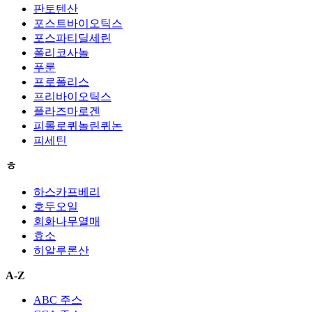
판토텐산
포스트바이오틱스
포스파티딜세린
폴리코사놀
푸룬
프로폴리스
프리바이오틱스
플라즈마로겐
피롤로퀴놀린퀴논
피세틴
ㅎ
하스카프베리
호두오일
회화나무열매
효소
히알루론산
A-Z
ABC 주스