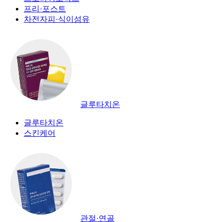
프리·포스트
차전자피·식이섬유
글루타치온
글루타치온
스킨케어
관절·연골