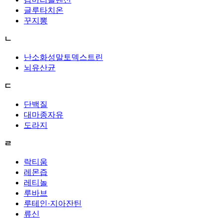
글루타치온
꾸지뽕
ㄴ
난소화성말토덱스트린
뇌유산균
ㄷ
단백질
대마종자유
도라지
ㄹ
락티움
레몬즙
레티놀
루바브
루테인·지아잔틴
류신