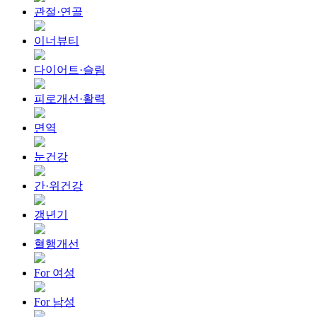
관절·연골
이너뷰티
다이어트·슬림
피로개선·활력
면역
눈건강
간·위건강
갱년기
혈행개선
For 여성
For 남성