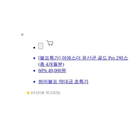
[블프특가] 여에스더 유산균 골드 Pro 2박스
(총 4개월분)
60%
49,000원
썸머블프 역대급 초특가
4.9 (리뷰 30,316개)