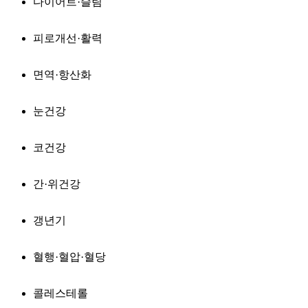
다이어트·슬림
피로개선·활력
면역·항산화
눈건강
코건강
간·위건강
갱년기
혈행·혈압·혈당
콜레스테롤