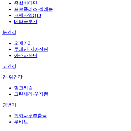
종합비타민
프로폴리스·셀레늄
코엔자임Q10
베타글루칸
눈건강
오메가3
루테인·지아잔틴
아스타잔틴
코건강
간·위건강
밀크씨슬
그린세라·꾸지뽕
갱년기
회화나무추출물
루바브