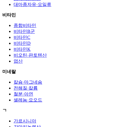
대마종자유·오일류
비타민
종합비타민
비타민B군
비타민C
비타민D
비타민K
비오틴·판토텐산
엽산
미네랄
칼슘·마그네슘
전해질·칼륨
철분·아연
셀레늄·요오드
ㄱ
가르시니아
감마리놀렌산