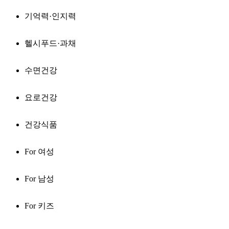
기억력·인지력
헬시푸드·과채
수면건강
요로건강
건강식품
For 여성
For 남성
For 키즈