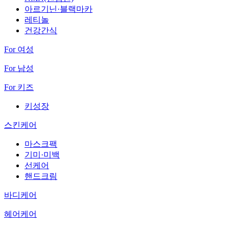
아르기닌·블랙마카
레티놀
건강간식
For 여성
For 남성
For 키즈
키성장
스킨케어
마스크팩
기미·미백
선케어
핸드크림
바디케어
헤어케어