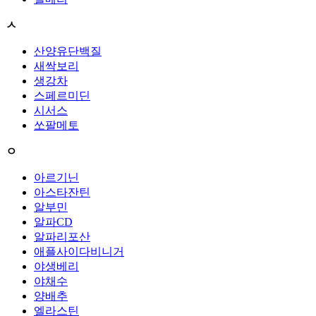
ㅅ
산양유단백질
새싹보리
생강차
스페르미딘
시서스
쏘팔메토
ㅇ
아르기닌
아스타잔틴
알부민
알파CD
알파리포산
애플사이다비니거
야생베리
야채수
양배추
엘라스틴