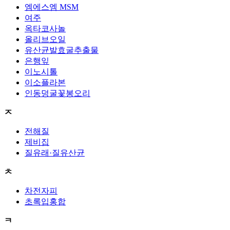
엠에스엠 MSM
여주
옥타코사놀
올리브오일
유산균발효굴추출물
은행잎
이노시톨
이소플라본
인동덩굴꽃봉오리
ㅈ
전해질
제비집
질유래·질유산균
ㅊ
차전자피
초록입홍합
ㅋ