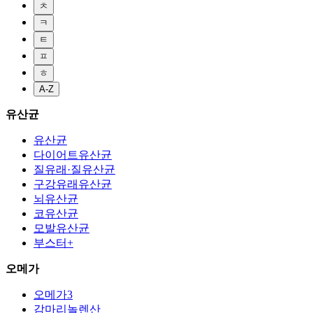
ㅊ
ㅋ
ㅌ
ㅍ
ㅎ
A-Z
유산균
유산균
다이어트유산균
질유래·질유산균
구강유래유산균
뇌유산균
코유산균
모발유산균
부스터+
오메가
오메가3
감마리놀렌산