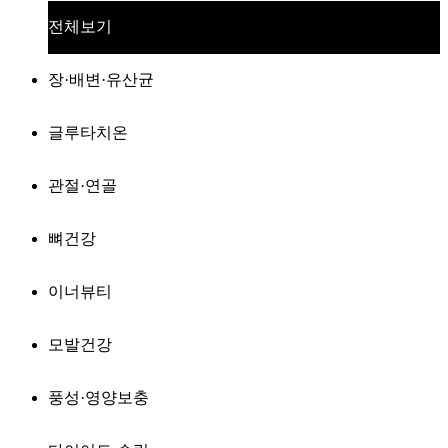
전체보기
장·배변·유산균
글루타치온
관절·연골
뼈건강
이너뷰티
모발건강
풍성·영양보충