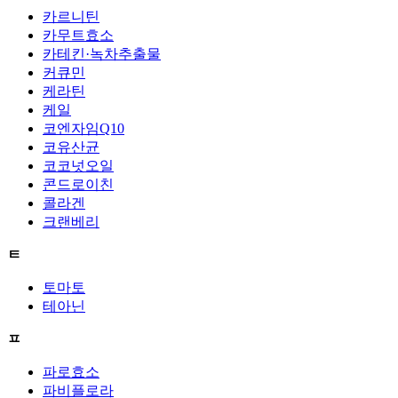
카르니틴
카무트효소
카테킨·녹차추출물
커큐민
케라틴
케일
코엔자임Q10
코유산균
코코넛오일
콘드로이친
콜라겐
크랜베리
ㅌ
토마토
테아닌
ㅍ
파로효소
파비플로라