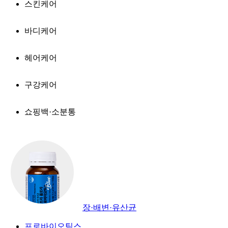
스킨케어
바디케어
헤어케어
구강케어
쇼핑백·소분통
장·배변·유산균
프로바이오틱스