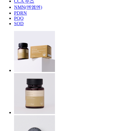
CCA 주스
NMN(엔엠엔)
PDRN
PQQ
SOD