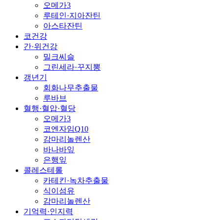
오메가3
루테인·지아잔틴
아스타잔틴
코건강
간·위건강
밀크씨슬
그린세라·꾸지뽕
갱년기
회화나무추출물
루바브
혈행·혈압·혈당
오메가3
코엔자임Q10
감마리놀렌산
바나바잎
은행잎
콜레스테롤
카테킨·녹차추출물
식이섬유
감마리놀렌산
기억력·인지력