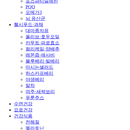
포스파티딜세린
PQQ
오메가3
뇌 유산균
헬시푸드·과채
대마종자유
올리브·호두오일
카무트·파로효소
컬리케일·양배추
레몬즙·애사비
블루베리·빌베리
마시는샐러드
하스카프베리
야생베리
말차
여주·새싹보리
푸룬주스
수면건강
요로건강
건강식품
전해질
멜라토닌