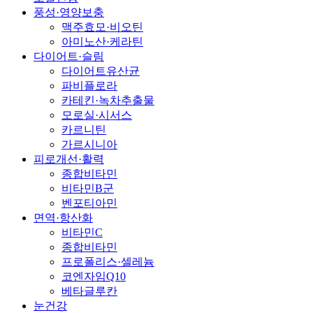
풍성·영양보충
맥주효모·비오틴
아미노산·케라틴
다이어트·슬림
다이어트유산균
파비플로라
카테킨·녹차추출물
모로실·시서스
카르니틴
가르시니아
피로개선·활력
종합비타민
비타민B군
벤포티아민
면역·항산화
비타민C
종합비타민
프로폴리스·셀레늄
코엔자임Q10
베타글루칸
눈건강