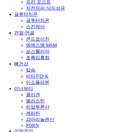
프리·포스트
차전자피·식이섬유
글루타치온
글루타치온
스킨케어
관절·연골
콘드로이친
엠에스엠 MSM
보스웰리아
초록입홍합
뼈건강
칼슘
비타민D·K
이소플라본
이너뷰티
콜라겐
엘라스틴
히알루론산
케라틴
감마리놀렌산
PDRN
모발건강