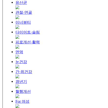
유산균
관절·연골
이너뷰티
다이어트·슬림
피로개선·활력
면역
눈건강
간·위건강
갱년기
혈행개선
For 여성