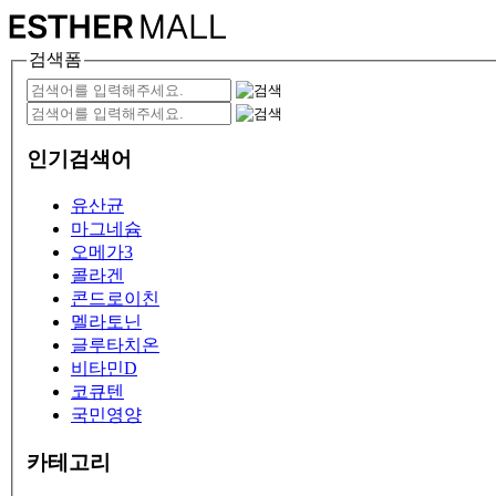
검색폼
인기검색어
유산균
마그네슘
오메가3
콜라겐
콘드로이친
멜라토닌
글루타치온
비타민D
코큐텐
국민영양
카테고리