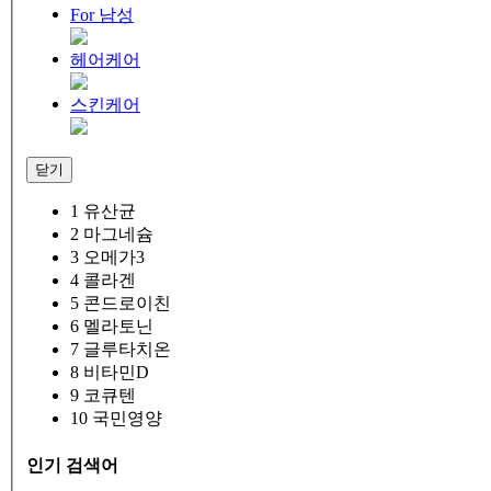
For 남성
헤어케어
스킨케어
닫기
1
유산균
2
마그네슘
3
오메가3
4
콜라겐
5
콘드로이친
6
멜라토닌
7
글루타치온
8
비타민D
9
코큐텐
10
국민영양
인기 검색어