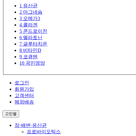
1
유산균
2
마그네슘
3
오메가3
4
콜라겐
5
콘드로이친
6
멜라토닌
7
글루타치온
8
비타민D
9
코큐텐
10
국민영양
로그인
회원가입
고객센터
해외배송
고민별
장·배변·유산균
프로바이오틱스