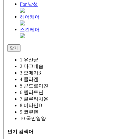
For 남성
헤어케어
스킨케어
닫기
1
유산균
2
마그네슘
3
오메가3
4
콜라겐
5
콘드로이친
6
멜라토닌
7
글루타치온
8
비타민D
9
코큐텐
10
국민영양
인기 검색어