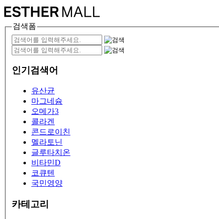
검색폼
인기검색어
유산균
마그네슘
오메가3
콜라겐
콘드로이친
멜라토닌
글루타치온
비타민D
코큐텐
국민영양
카테고리