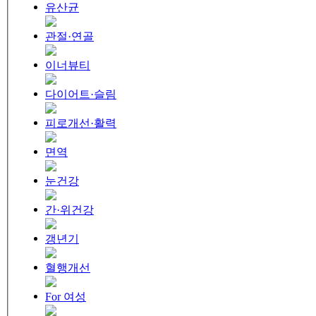
유산균
관절·연골
이너뷰티
다이어트·슬림
피로개선·활력
면역
눈건강
간·위건강
갱년기
혈행개선
For 여성