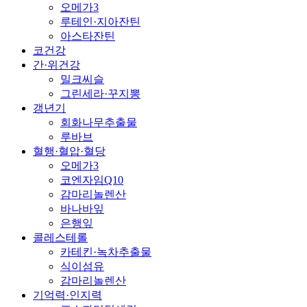
오메가3
루테인·지아잔틴
아스타잔틴
코건강
간·위건강
밀크씨슬
그린세라·꾸지뽕
갱년기
회화나무추출물
루바브
혈행·혈압·혈당
오메가3
코엔자임Q10
감마리놀렌산
바나바잎
은행잎
콜레스테롤
카테킨·녹차추출물
식이섬유
감마리놀렌산
기억력·인지력