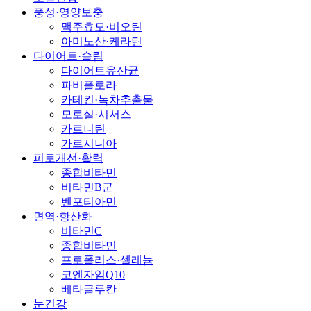
풍성·영양보충
맥주효모·비오틴
아미노산·케라틴
다이어트·슬림
다이어트유산균
파비플로라
카테킨·녹차추출물
모로실·시서스
카르니틴
가르시니아
피로개선·활력
종합비타민
비타민B군
벤포티아민
면역·항산화
비타민C
종합비타민
프로폴리스·셀레늄
코엔자임Q10
베타글루칸
눈건강