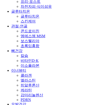
프리·포스트
차전자피·식이섬유
글루타치온
글루타치온
스킨케어
관절·연골
콘드로이친
엠에스엠 MSM
보스웰리아
초록입홍합
뼈건강
칼슘
비타민D·K
이소플라본
이너뷰티
콜라겐
엘라스틴
히알루론산
케라틴
감마리놀렌산
PDRN
모발건강