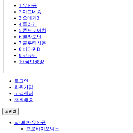
1
유산균
2
마그네슘
3
오메가3
4
콜라겐
5
콘드로이친
6
멜라토닌
7
글루타치온
8
비타민D
9
코큐텐
10
국민영양
로그인
회원가입
고객센터
해외배송
고민별
장·배변·유산균
프로바이오틱스