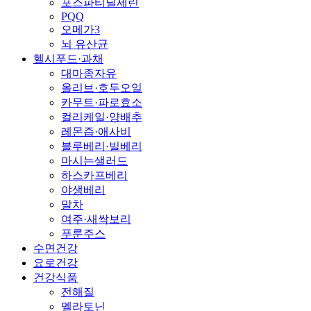
포스파티딜세린
PQQ
오메가3
뇌 유산균
헬시푸드·과채
대마종자유
올리브·호두오일
카무트·파로효소
컬리케일·양배추
레몬즙·애사비
블루베리·빌베리
마시는샐러드
하스카프베리
야생베리
말차
여주·새싹보리
푸룬주스
수면건강
요로건강
건강식품
전해질
멜라토닌