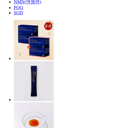
NMN(엔엠엔)
PQQ
SOD