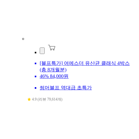
[블프특가] 여에스더 유산균 클래식 4박스
(총 8개월분)
46%
84,000원
썸머블프 역대급 초특가
4.9 (리뷰 79,614개)