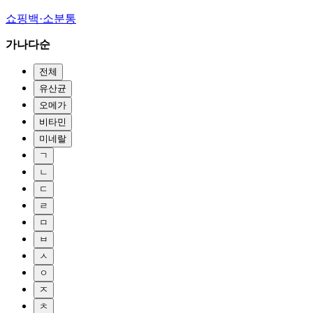
쇼핑백·소분통
가나다순
전체
유산균
오메가
비타민
미네랄
ㄱ
ㄴ
ㄷ
ㄹ
ㅁ
ㅂ
ㅅ
ㅇ
ㅈ
ㅊ