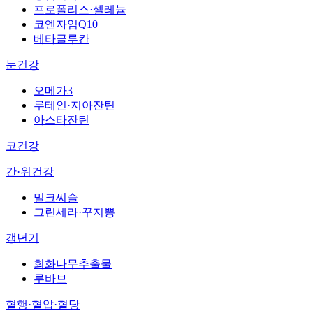
프로폴리스·셀레늄
코엔자임Q10
베타글루칸
눈건강
오메가3
루테인·지아잔틴
아스타잔틴
코건강
간·위건강
밀크씨슬
그린세라·꾸지뽕
갱년기
회화나무추출물
루바브
혈행·혈압·혈당