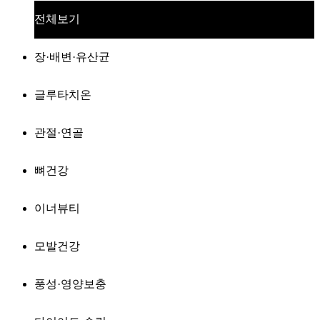
전체보기
장·배변·유산균
글루타치온
관절·연골
뼈건강
이너뷰티
모발건강
풍성·영양보충