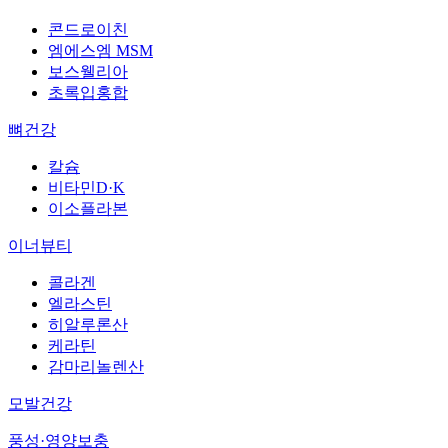
콘드로이친
엠에스엠 MSM
보스웰리아
초록입홍합
뼈건강
칼슘
비타민D·K
이소플라본
이너뷰티
콜라겐
엘라스틴
히알루론산
케라틴
감마리놀렌산
모발건강
풍성·영양보충