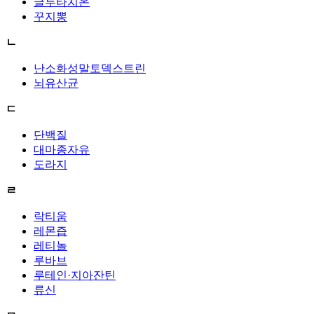
글루타치온
꾸지뽕
ㄴ
난소화성말토덱스트린
뇌유산균
ㄷ
단백질
대마종자유
도라지
ㄹ
락티움
레몬즙
레티놀
루바브
루테인·지아잔틴
류신