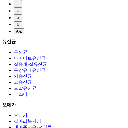
ㅋ
ㅌ
ㅍ
ㅎ
A-Z
유산균
유산균
다이어트유산균
질유래·질유산균
구강유래유산균
뇌유산균
코유산균
모발유산균
부스터+
오메가
오메가3
감마리놀렌산
대마종자유·오일류