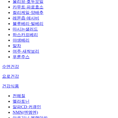
올리브·호두오일
카무트·파로효소
컬리케일·양배추
레몬즙·애사비
블루베리·빌베리
마시는샐러드
하스카프베리
야생베리
말차
여주·새싹보리
푸룬주스
수면건강
요로건강
건강식품
전해질
멜라토닌
알파CD·커큐민
NMN(엔엠엔)
아르기닌·블랙마카