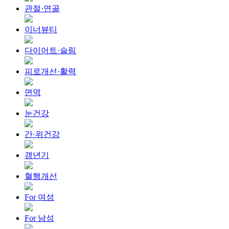
관절·연골
이너뷰티
다이어트·슬림
피로개선·활력
면역
눈건강
간·위건강
갱년기
혈행개선
For 여성
For 남성