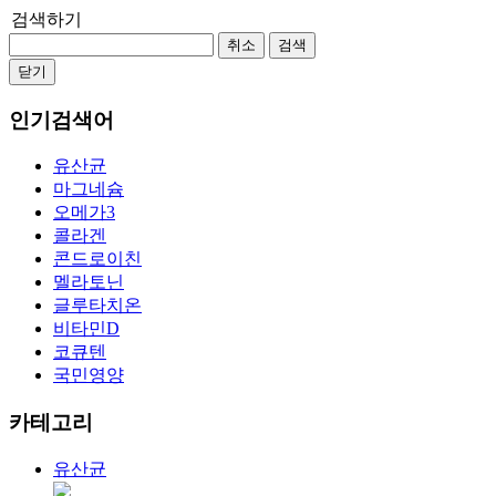
검색하기
취소
검색
닫기
인기검색어
유산균
마그네슘
오메가3
콜라겐
콘드로이친
멜라토닌
글루타치온
비타민D
코큐텐
국민영양
카테고리
유산균