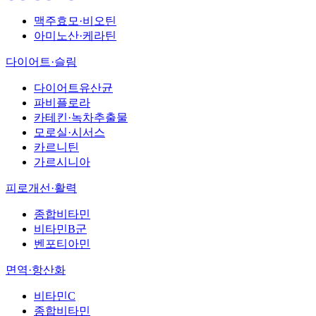
맥주효모·비오틴
아미노산·케라틴
다이어트·슬림
다이어트유산균
파비플로라
카테킨·녹차추출물
모로실·시서스
카르니틴
가르시니아
피로개선·활력
종합비타민
비타민B군
벤포티아민
면역·항산화
비타민C
종합비타민