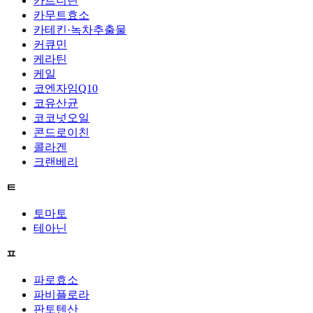
카르니틴
카무트효소
카테킨·녹차추출물
커큐민
케라틴
케일
코엔자임Q10
코유산균
코코넛오일
콘드로이친
콜라겐
크랜베리
ㅌ
토마토
테아닌
ㅍ
파로효소
파비플로라
판토텐산