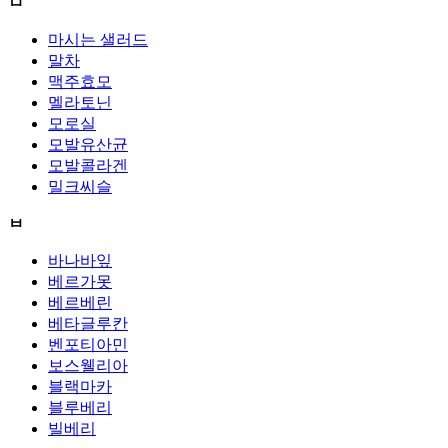
ㅁ
마시는 샐러드
말차
맥주효모
멜라토닌
모로실
모발유산균
모발콜라겐
밀크씨슬
ㅂ
바나바잎
베르가못
베르베린
베타글루칸
벤포티아민
보스웰리아
블랙마카
블루베리
빌베리