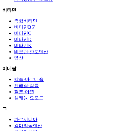
비타민
종합비타민
비타민B군
비타민C
비타민D
비타민K
비오틴·판토텐산
엽산
미네랄
칼슘·마그네슘
전해질·칼륨
철분·아연
셀레늄·요오드
ㄱ
가르시니아
감마리놀렌산