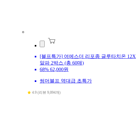
[블프특가] 여에스더 리포좀 글루타치온 12X
알파 2박스 (총 60매)
68%
62,000원
썸머블프 역대급 초특가
4.9 (리뷰 9,094개)