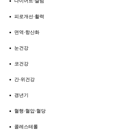
다이어트·슬림
피로개선·활력
면역·항산화
눈건강
코건강
간·위건강
갱년기
혈행·혈압·혈당
콜레스테롤