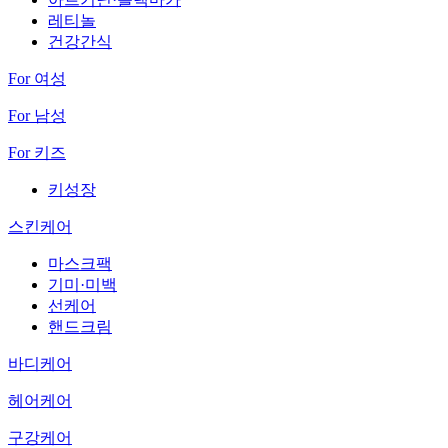
레티놀
건강간식
For 여성
For 남성
For 키즈
키성장
스킨케어
마스크팩
기미·미백
선케어
핸드크림
바디케어
헤어케어
구강케어