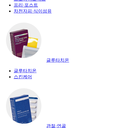
프리·포스트
차전자피·식이섬유
글루타치온
글루타치온
스킨케어
관절·연골