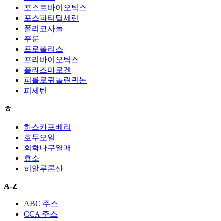
포스트바이오틱스
포스파티딜세린
폴리코사놀
푸룬
프로폴리스
프리바이오틱스
플라즈마로겐
피롤로퀴놀린퀴논
피세틴
ㅎ
하스카프베리
호두오일
회화나무열매
효소
히알루론산
A-Z
ABC 주스
CCA 주스