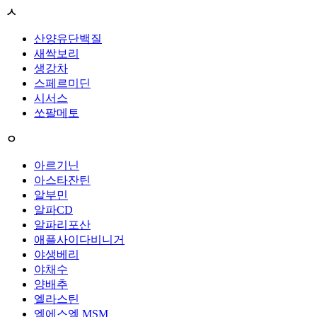
ㅅ
산양유단백질
새싹보리
생강차
스페르미딘
시서스
쏘팔메토
ㅇ
아르기닌
아스타잔틴
알부민
알파CD
알파리포산
애플사이다비니거
야생베리
야채수
양배추
엘라스틴
엠에스엠 MSM