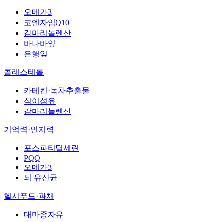
오메가3
코엔자임Q10
감마리놀렌산
바나바잎
은행잎
콜레스테롤
카테킨·녹차추출물
식이섬유
감마리놀렌산
기억력·인지력
포스파티딜세린
PQQ
오메가3
뇌 유산균
헬시푸드·과채
대마종자유