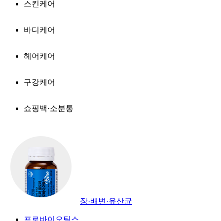
스킨케어
바디케어
헤어케어
구강케어
쇼핑백·소분통
장·배변·유산균
프로바이오틱스