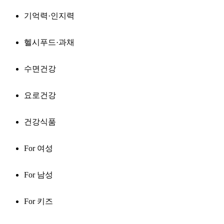
기억력·인지력
헬시푸드·과채
수면건강
요로건강
건강식품
For 여성
For 남성
For 키즈