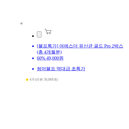
[블프특가] 여에스더 유산균 골드 Pro 2박스
(총 4개월분)
60%
49,000원
썸머블프 역대급 초특가
4.9 (리뷰 30,084개)