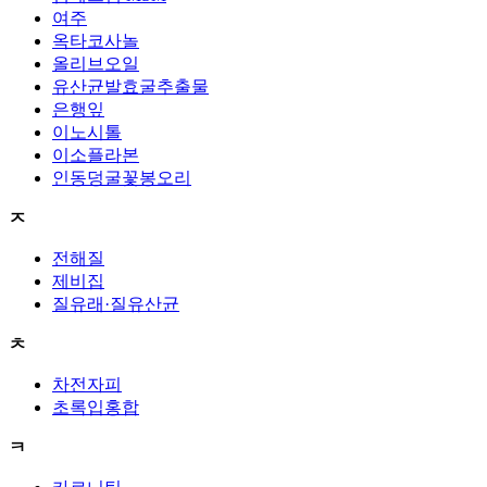
여주
옥타코사놀
올리브오일
유산균발효굴추출물
은행잎
이노시톨
이소플라본
인동덩굴꽃봉오리
ㅈ
전해질
제비집
질유래·질유산균
ㅊ
차전자피
초록입홍합
ㅋ