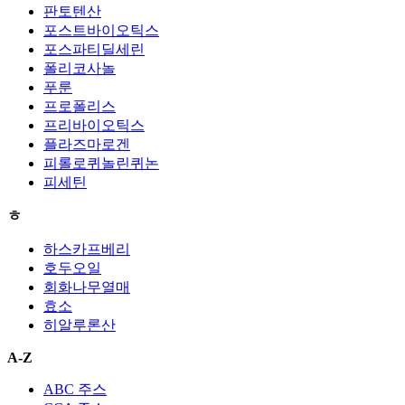
판토텐산
포스트바이오틱스
포스파티딜세린
폴리코사놀
푸룬
프로폴리스
프리바이오틱스
플라즈마로겐
피롤로퀴놀린퀴논
피세틴
ㅎ
하스카프베리
호두오일
회화나무열매
효소
히알루론산
A-Z
ABC 주스