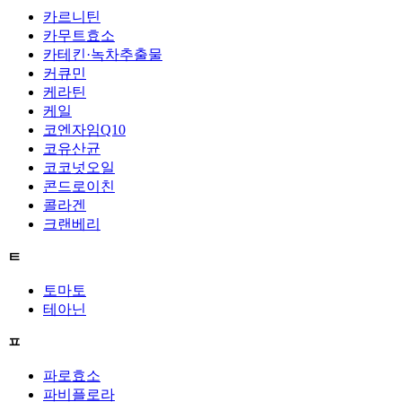
카르니틴
카무트효소
카테킨·녹차추출물
커큐민
케라틴
케일
코엔자임Q10
코유산균
코코넛오일
콘드로이친
콜라겐
크랜베리
ㅌ
토마토
테아닌
ㅍ
파로효소
파비플로라