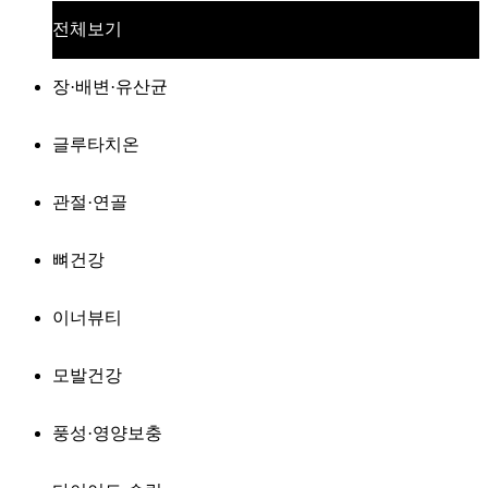
전체보기
장·배변·유산균
글루타치온
관절·연골
뼈건강
이너뷰티
모발건강
풍성·영양보충