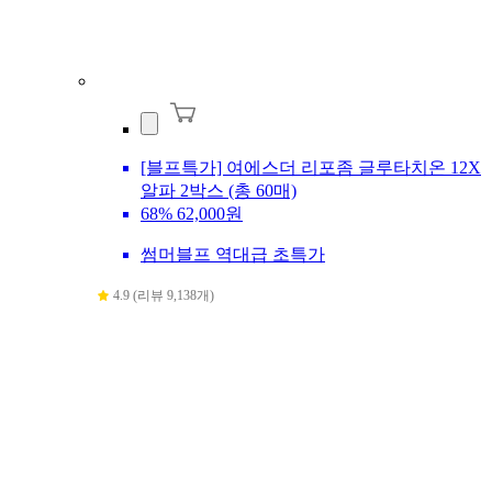
[블프특가] 여에스더 리포좀 글루타치온 12X
알파 2박스 (총 60매)
68%
62,000원
썸머블프 역대급 초특가
4.9 (리뷰 9,138개)