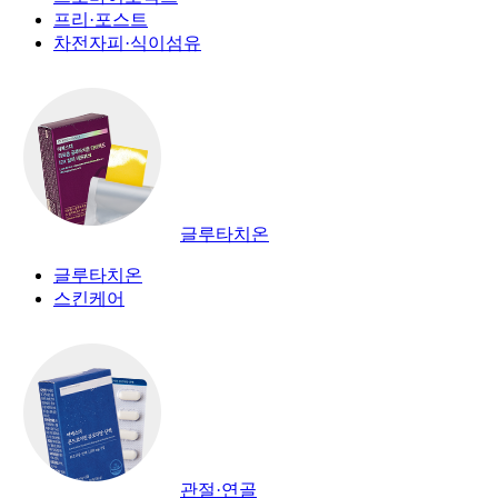
프리·포스트
차전자피·식이섬유
글루타치온
글루타치온
스킨케어
관절·연골