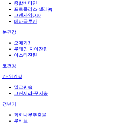
종합비타민
프로폴리스·셀레늄
코엔자임Q10
베타글루칸
눈건강
오메가3
루테인·지아잔틴
아스타잔틴
코건강
간·위건강
밀크씨슬
그린세라·꾸지뽕
갱년기
회화나무추출물
루바브