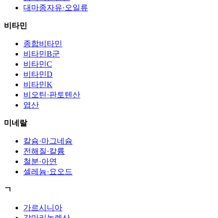
대마종자유·오일류
비타민
종합비타민
비타민B군
비타민C
비타민D
비타민K
비오틴·판토텐산
엽산
미네랄
칼슘·마그네슘
전해질·칼륨
철분·아연
셀레늄·요오드
ㄱ
가르시니아
감마리놀렌산