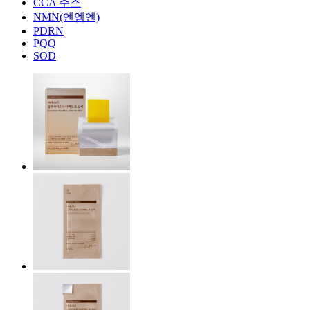
CCA 주스
NMN(엔엠엔)
PDRN
PQQ
SOD