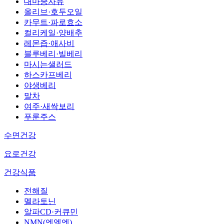
대마종자유
올리브·호두오일
카무트·파로효소
컬리케일·양배추
레몬즙·애사비
블루베리·빌베리
마시는샐러드
하스카프베리
야생베리
말차
여주·새싹보리
푸룬주스
수면건강
요로건강
건강식품
전해질
멜라토닌
알파CD·커큐민
NMN(엔엠엔)