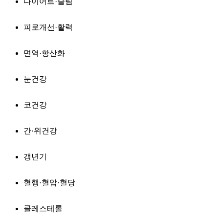
다이어트·슬림
피로개선·활력
면역·항산화
눈건강
코건강
간·위건강
갱년기
혈행·혈압·혈당
콜레스테롤