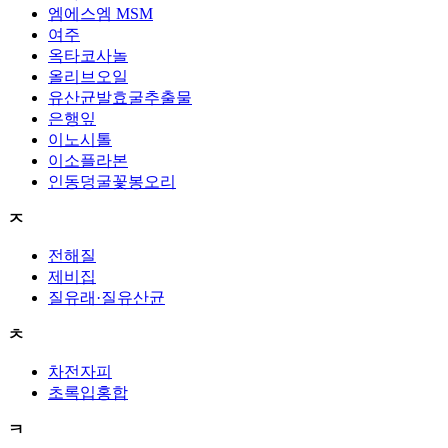
엠에스엠 MSM
여주
옥타코사놀
올리브오일
유산균발효굴추출물
은행잎
이노시톨
이소플라본
인동덩굴꽃봉오리
ㅈ
전해질
제비집
질유래·질유산균
ㅊ
차전자피
초록입홍합
ㅋ