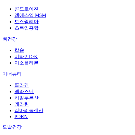
콘드로이친
엠에스엠 MSM
보스웰리아
초록입홍합
뼈건강
칼슘
비타민D·K
이소플라본
이너뷰티
콜라겐
엘라스틴
히알루론산
케라틴
감마리놀렌산
PDRN
모발건강