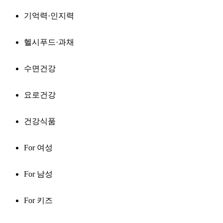
기억력·인지력
헬시푸드·과채
수면건강
요로건강
건강식품
For 여성
For 남성
For 키즈