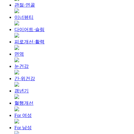
관절·연골
이너뷰티
다이어트·슬림
피로개선·활력
면역
눈건강
간·위건강
갱년기
혈행개선
For 여성
For 남성