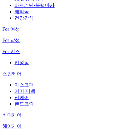
아르기닌·블랙마카
레티놀
건강간식
For 여성
For 남성
For 키즈
키성장
스킨케어
마스크팩
기미·미백
선케어
핸드크림
바디케어
헤어케어