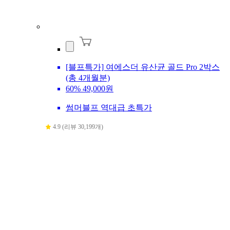
[블프특가] 여에스더 유산균 골드 Pro 2박스
(총 4개월분)
60%
49,000원
썸머블프 역대급 초특가
4.9 (리뷰 30,199개)