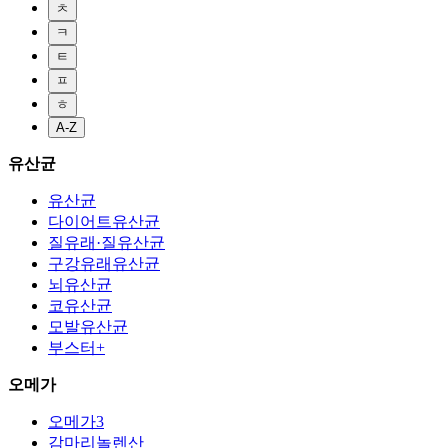
ㅊ
ㅋ
ㅌ
ㅍ
ㅎ
A-Z
유산균
유산균
다이어트유산균
질유래·질유산균
구강유래유산균
뇌유산균
코유산균
모발유산균
부스터+
오메가
오메가3
감마리놀렌산