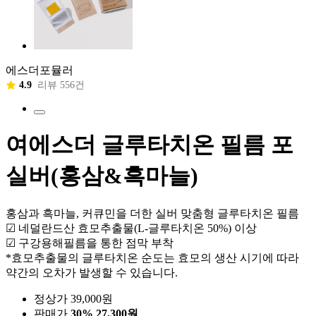
에스더포뮬러
4.9
리뷰 556건
여에스더 글루타치온 필름 포
실버(홍삼&흑마늘)
홍삼과 흑마늘, 커큐민을 더한 실버 맞춤형 글루타치온 필름
☑ 네덜란드산 효모추출물(L-글루타치온 50%) 이상
☑ 구강용해필름을 통한 점막 부착
*효모추출물의 글루타치온 순도는 효모의 생산 시기에 따라
약간의 오차가 발생할 수 있습니다.
정상가 39,000원
판매가
30%
27,300원