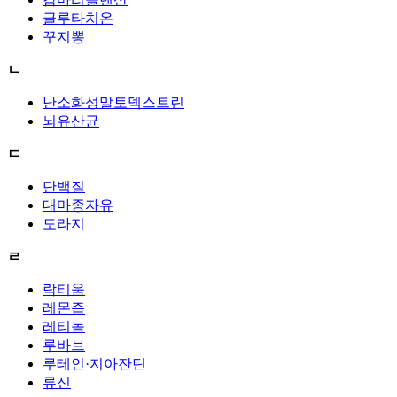
글루타치온
꾸지뽕
ㄴ
난소화성말토덱스트린
뇌유산균
ㄷ
단백질
대마종자유
도라지
ㄹ
락티움
레몬즙
레티놀
루바브
루테인·지아잔틴
류신