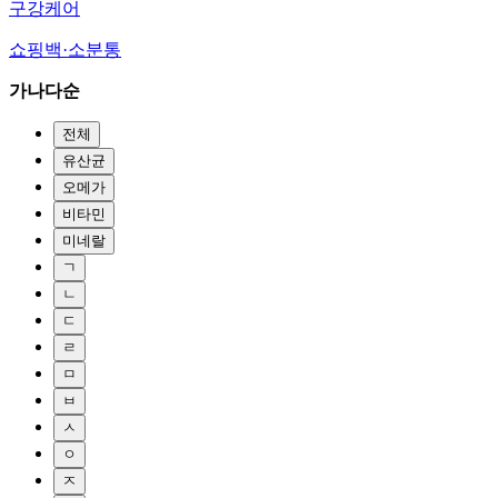
구강케어
쇼핑백·소분통
가나다순
전체
유산균
오메가
비타민
미네랄
ㄱ
ㄴ
ㄷ
ㄹ
ㅁ
ㅂ
ㅅ
ㅇ
ㅈ