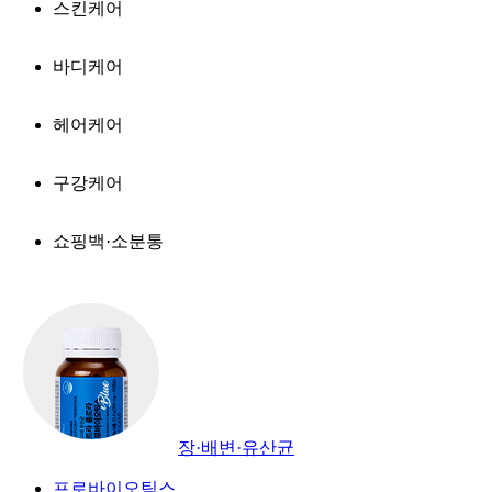
스킨케어
바디케어
헤어케어
구강케어
쇼핑백·소분통
장·배변·유산균
프로바이오틱스