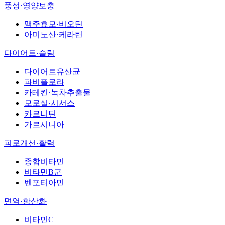
풍성·영양보충
맥주효모·비오틴
아미노산·케라틴
다이어트·슬림
다이어트유산균
파비플로라
카테킨·녹차추출물
모로실·시서스
카르니틴
가르시니아
피로개선·활력
종합비타민
비타민B군
벤포티아민
면역·항산화
비타민C