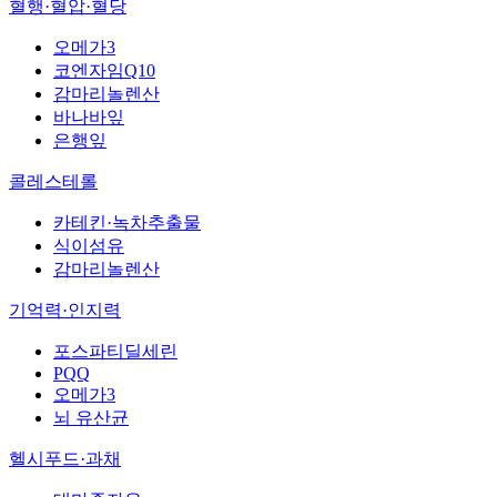
혈행·혈압·혈당
오메가3
코엔자임Q10
감마리놀렌산
바나바잎
은행잎
콜레스테롤
카테킨·녹차추출물
식이섬유
감마리놀렌산
기억력·인지력
포스파티딜세린
PQQ
오메가3
뇌 유산균
헬시푸드·과채