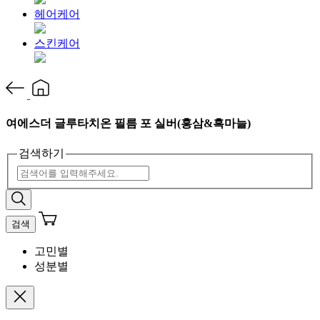
헤어케어
스킨케어
여에스더 글루타치온 필름 포 실버(홍삼&흑마늘)
검색하기
검색
고민별
성분별