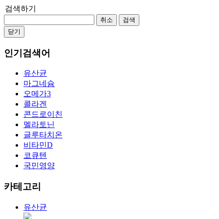
검색하기
취소
검색
닫기
인기검색어
유산균
마그네슘
오메가3
콜라겐
콘드로이친
멜라토닌
글루타치온
비타민D
코큐텐
국민영양
카테고리
유산균