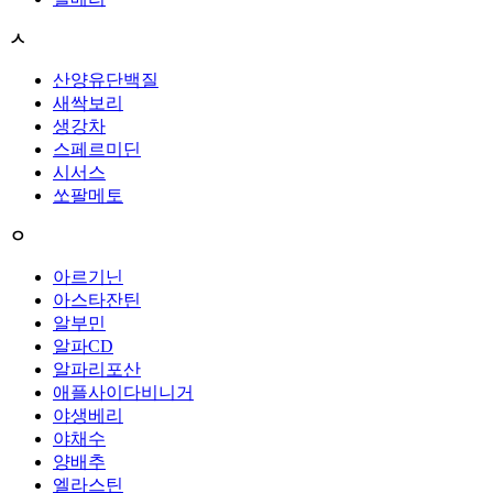
ㅅ
산양유단백질
새싹보리
생강차
스페르미딘
시서스
쏘팔메토
ㅇ
아르기닌
아스타잔틴
알부민
알파CD
알파리포산
애플사이다비니거
야생베리
야채수
양배추
엘라스틴