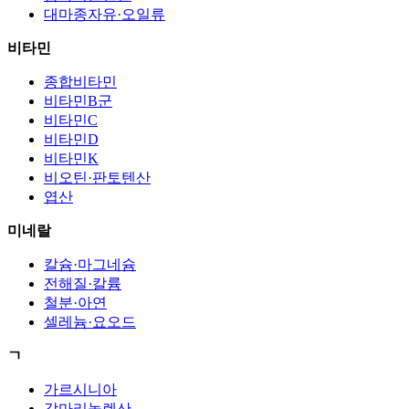
대마종자유·오일류
비타민
종합비타민
비타민B군
비타민C
비타민D
비타민K
비오틴·판토텐산
엽산
미네랄
칼슘·마그네슘
전해질·칼륨
철분·아연
셀레늄·요오드
ㄱ
가르시니아
감마리놀렌산