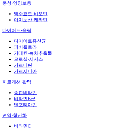
풍성·영양보충
맥주효모·비오틴
아미노산·케라틴
다이어트·슬림
다이어트유산균
파비플로라
카테킨·녹차추출물
모로실·시서스
카르니틴
가르시니아
피로개선·활력
종합비타민
비타민B군
벤포티아민
면역·항산화
비타민C