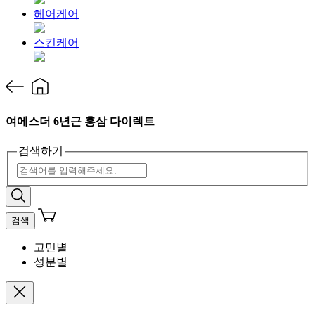
헤어케어
스킨케어
여에스더 6년근 홍삼 다이렉트
검색하기
검색
고민별
성분별