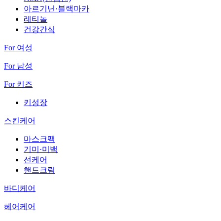
아르기닌·블랙마카
레티놀
건강간식
For 여성
For 남성
For 키즈
키성장
스킨케어
마스크팩
기미·미백
선케어
핸드크림
바디케어
헤어케어