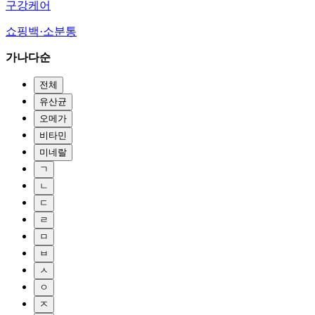
구강케어
쇼핑백·소분통
가나다순
전체
유산균
오메가
비타민
미네랄
ㄱ
ㄴ
ㄷ
ㄹ
ㅁ
ㅂ
ㅅ
ㅇ
ㅈ