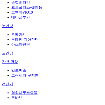
종합비타민
프로폴리스·셀레늄
코엔자임Q10
베타글루칸
눈건강
오메가3
루테인·지아잔틴
아스타잔틴
코건강
간·위건강
밀크씨슬
그린세라·꾸지뽕
갱년기
회화나무추출물
루바브