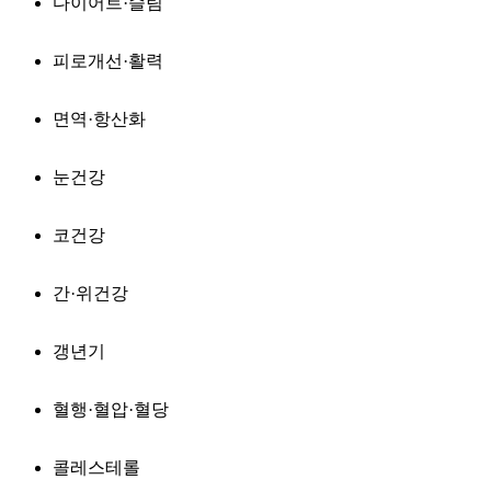
다이어트·슬림
피로개선·활력
면역·항산화
눈건강
코건강
간·위건강
갱년기
혈행·혈압·혈당
콜레스테롤