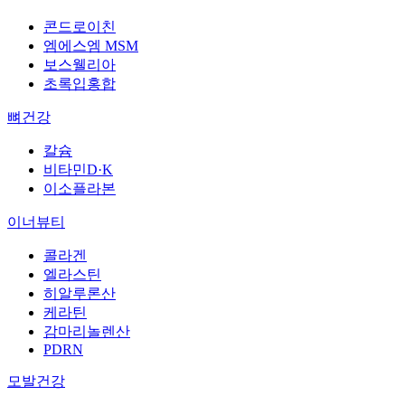
콘드로이친
엠에스엠 MSM
보스웰리아
초록입홍합
뼈건강
칼슘
비타민D·K
이소플라본
이너뷰티
콜라겐
엘라스틴
히알루론산
케라틴
감마리놀렌산
PDRN
모발건강