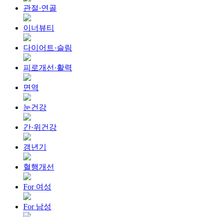
관절·연골
이너뷰티
다이어트·슬림
피로개선·활력
면역
눈건강
간·위건강
갱년기
혈행개선
For 여성
For 남성