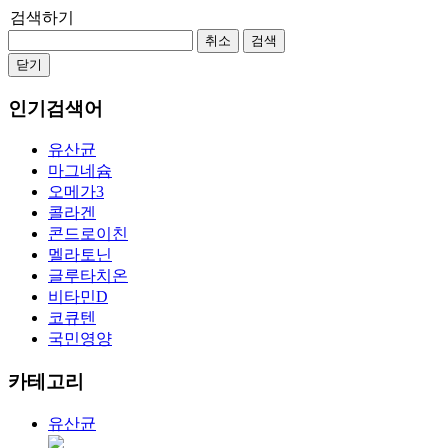
검색하기
취소
검색
닫기
인기검색어
유산균
마그네슘
오메가3
콜라겐
콘드로이친
멜라토닌
글루타치온
비타민D
코큐텐
국민영양
카테고리
유산균