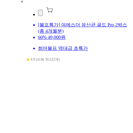
[블프특가] 여에스더 유산균 골드 Pro 2박스
(총 4개월분)
60%
49,000원
썸머블프 역대급 초특가
4.9 (리뷰 30,222개)