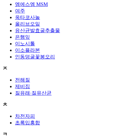
엠에스엠 MSM
여주
옥타코사놀
올리브오일
유산균발효굴추출물
은행잎
이노시톨
이소플라본
인동덩굴꽃봉오리
ㅈ
전해질
제비집
질유래·질유산균
ㅊ
차전자피
초록입홍합
ㅋ