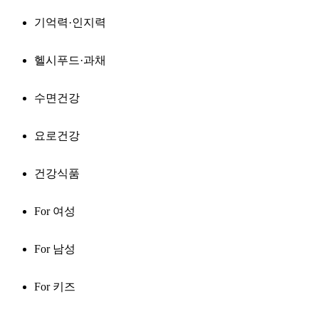
기억력·인지력
헬시푸드·과채
수면건강
요로건강
건강식품
For 여성
For 남성
For 키즈