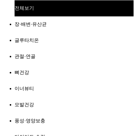
전체보기
장·배변·유산균
글루타치온
관절·연골
뼈건강
이너뷰티
모발건강
풍성·영양보충