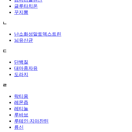
글루타치온
꾸지뽕
ㄴ
난소화성말토덱스트린
뇌유산균
ㄷ
단백질
대마종자유
도라지
ㄹ
락티움
레몬즙
레티놀
루바브
루테인·지아잔틴
류신