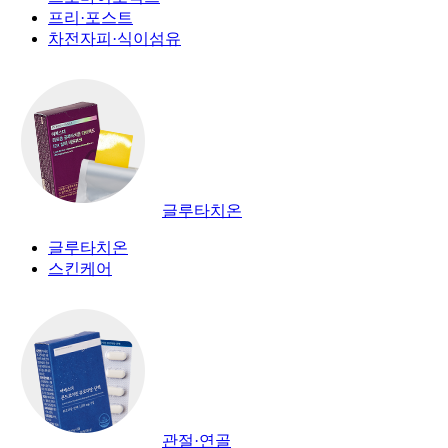
프리·포스트
차전자피·식이섬유
글루타치온
글루타치온
스킨케어
관절·연골