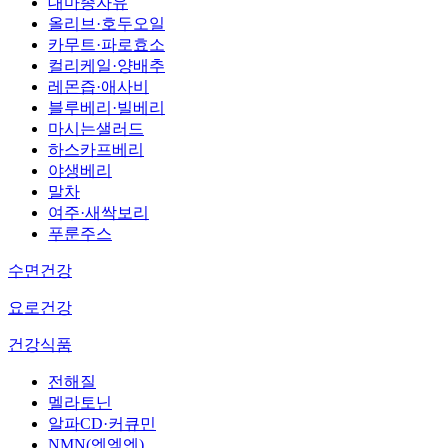
대마종자유
올리브·호두오일
카무트·파로효소
컬리케일·양배추
레몬즙·애사비
블루베리·빌베리
마시는샐러드
하스카프베리
야생베리
말차
여주·새싹보리
푸룬주스
수면건강
요로건강
건강식품
전해질
멜라토닌
알파CD·커큐민
NMN(엔엠엔)