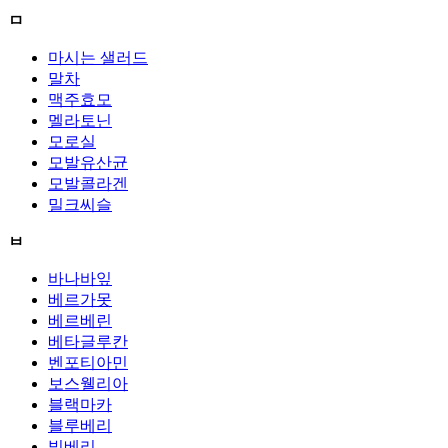
ㅁ
마시는 샐러드
말차
맥주효모
멜라토닌
모로실
모발유산균
모발콜라겐
밀크씨슬
ㅂ
바나바잎
베르가못
베르베린
베타글루칸
벤포티아민
보스웰리아
블랙마카
블루베리
빌베리