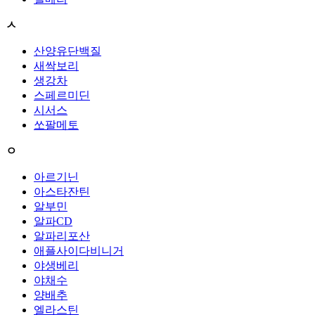
ㅅ
산양유단백질
새싹보리
생강차
스페르미딘
시서스
쏘팔메토
ㅇ
아르기닌
아스타잔틴
알부민
알파CD
알파리포산
애플사이다비니거
야생베리
야채수
양배추
엘라스틴