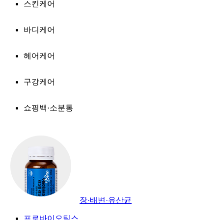
스킨케어
바디케어
헤어케어
구강케어
쇼핑백·소분통
장·배변·유산균
프로바이오틱스