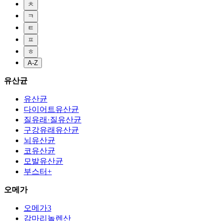
ㅊ
ㅋ
ㅌ
ㅍ
ㅎ
A-Z
유산균
유산균
다이어트유산균
질유래·질유산균
구강유래유산균
뇌유산균
코유산균
모발유산균
부스터+
오메가
오메가3
감마리놀렌산