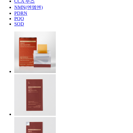
CCA 주스
NMN(엔엠엔)
PDRN
PQQ
SOD