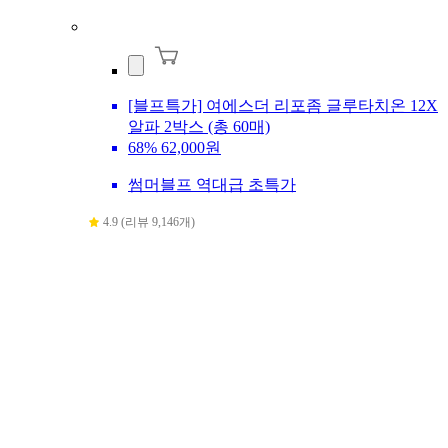
[블프특가] 여에스더 리포좀 글루타치온 12X
알파 2박스 (총 60매)
68%
62,000원
썸머블프 역대급 초특가
4.9 (리뷰 9,146개)