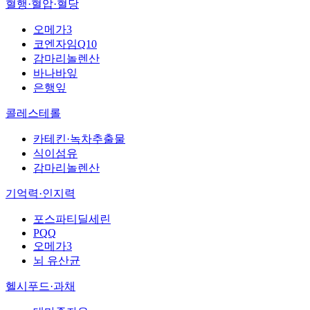
혈행·혈압·혈당
오메가3
코엔자임Q10
감마리놀렌산
바나바잎
은행잎
콜레스테롤
카테킨·녹차추출물
식이섬유
감마리놀렌산
기억력·인지력
포스파티딜세린
PQQ
오메가3
뇌 유산균
헬시푸드·과채