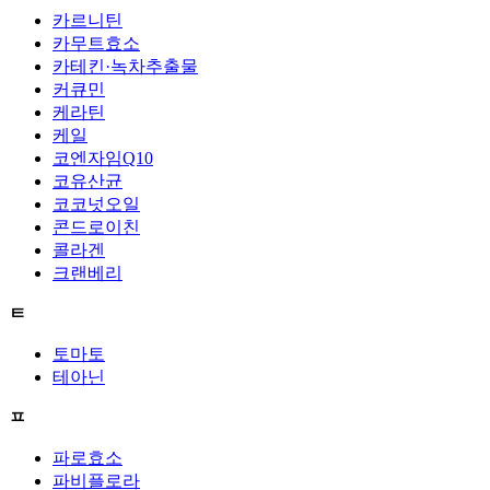
카르니틴
카무트효소
카테킨·녹차추출물
커큐민
케라틴
케일
코엔자임Q10
코유산균
코코넛오일
콘드로이친
콜라겐
크랜베리
ㅌ
토마토
테아닌
ㅍ
파로효소
파비플로라