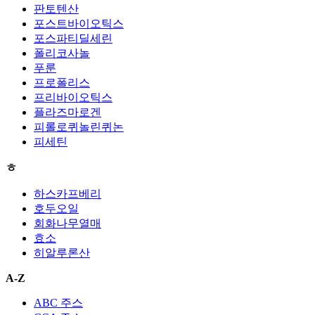
판토텐산
포스트바이오틱스
포스파티딜세린
폴리코사놀
푸룬
프로폴리스
프리바이오틱스
플라즈마로겐
피롤로퀴놀린퀴논
피세틴
ㅎ
하스카프베리
호두오일
회화나무열매
효소
히알루론산
A-Z
ABC 주스