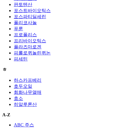
판토텐산
포스트바이오틱스
포스파티딜세린
폴리코사놀
푸룬
프로폴리스
프리바이오틱스
플라즈마로겐
피롤로퀴놀린퀴논
피세틴
ㅎ
하스카프베리
호두오일
회화나무열매
효소
히알루론산
A-Z
ABC 주스