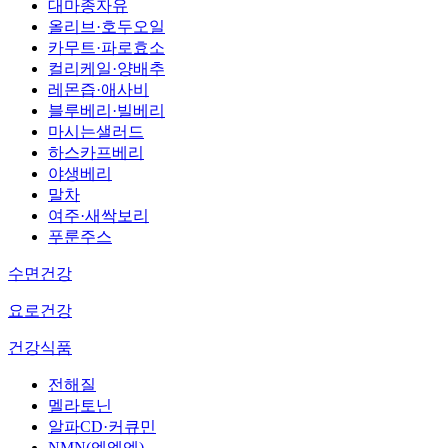
대마종자유
올리브·호두오일
카무트·파로효소
컬리케일·양배추
레몬즙·애사비
블루베리·빌베리
마시는샐러드
하스카프베리
야생베리
말차
여주·새싹보리
푸룬주스
수면건강
요로건강
건강식품
전해질
멜라토닌
알파CD·커큐민
NMN(엔엠엔)