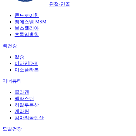
관절·연골
콘드로이친
엠에스엠 MSM
보스웰리아
초록입홍합
뼈건강
칼슘
비타민D·K
이소플라본
이너뷰티
콜라겐
엘라스틴
히알루론산
케라틴
감마리놀렌산
모발건강