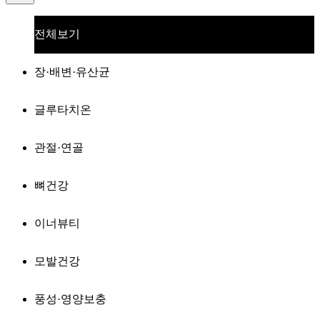
전체보기
장·배변·유산균
글루타치온
관절·연골
뼈건강
이너뷰티
모발건강
풍성·영양보충