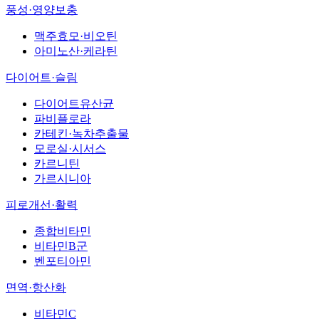
풍성·영양보충
맥주효모·비오틴
아미노산·케라틴
다이어트·슬림
다이어트유산균
파비플로라
카테킨·녹차추출물
모로실·시서스
카르니틴
가르시니아
피로개선·활력
종합비타민
비타민B군
벤포티아민
면역·항산화
비타민C