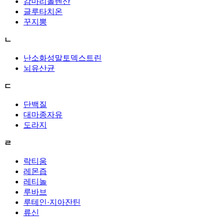
감마리놀렌산
글루타치온
꾸지뽕
ㄴ
난소화성말토덱스트린
뇌유산균
ㄷ
단백질
대마종자유
도라지
ㄹ
락티움
레몬즙
레티놀
루바브
루테인·지아잔틴
류신