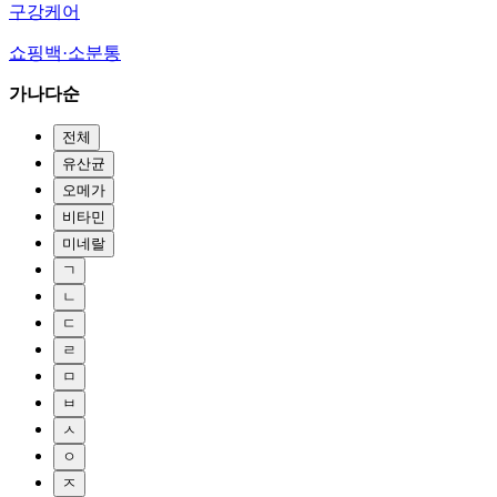
구강케어
쇼핑백·소분통
가나다순
전체
유산균
오메가
비타민
미네랄
ㄱ
ㄴ
ㄷ
ㄹ
ㅁ
ㅂ
ㅅ
ㅇ
ㅈ