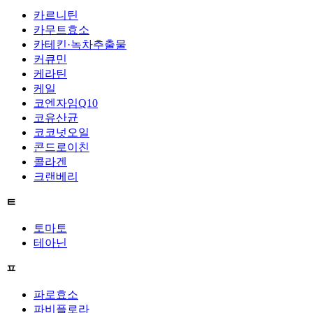
카르니틴
카무트효소
카테킨·녹차추출물
커큐민
케라틴
케일
코엔자임Q10
코유산균
코코넛오일
콘드로이친
콜라겐
크랜베리
ㅌ
토마토
테아닌
ㅍ
파로효소
파비플로라