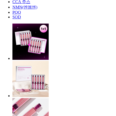
CCA 주스
NMN(엔엠엔)
PQQ
SOD