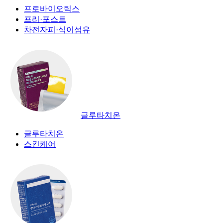
프로바이오틱스
프리·포스트
차전자피·식이섬유
글루타치온
글루타치온
스킨케어