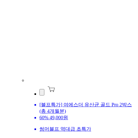
[블프특가] 여에스더 유산균 골드 Pro 2박스
(총 4개월분)
60%
49,000원
썸머블프 역대급 초특가