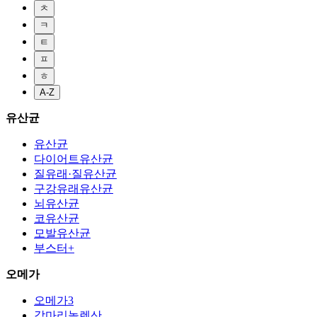
ㅊ
ㅋ
ㅌ
ㅍ
ㅎ
A-Z
유산균
유산균
다이어트유산균
질유래·질유산균
구강유래유산균
뇌유산균
코유산균
모발유산균
부스터+
오메가
오메가3
감마리놀렌산