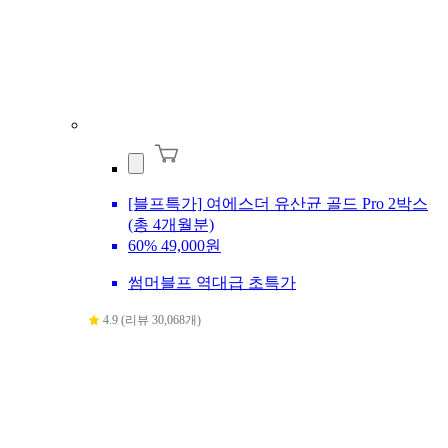
[블프특가] 여에스더 유산균 골드 Pro 2박스
(총 4개월분)
60%
49,000원
썸머블프 역대급 초특가
4.9 (리뷰 30,068개)