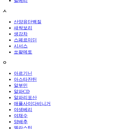
빌베리
ㅅ
산양유단백질
새싹보리
생강차
스페르미딘
시서스
쏘팔메토
ㅇ
아르기닌
아스타잔틴
알부민
알파CD
알파리포산
애플사이다비니거
야생베리
야채수
양배추
엘라스틴