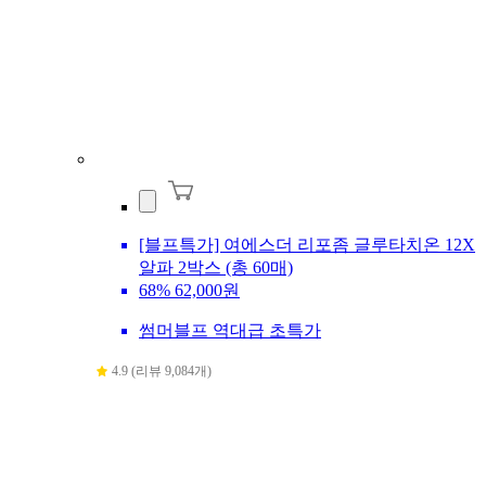
[블프특가] 여에스더 리포좀 글루타치온 12X
알파 2박스 (총 60매)
68%
62,000원
썸머블프 역대급 초특가
4.9 (리뷰 9,084개)