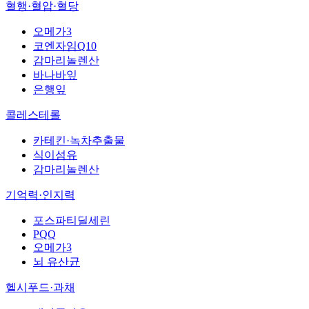
혈행·혈압·혈당
오메가3
코엔자임Q10
감마리놀렌산
바나바잎
은행잎
콜레스테롤
카테킨·녹차추출물
식이섬유
감마리놀렌산
기억력·인지력
포스파티딜세린
PQQ
오메가3
뇌 유산균
헬시푸드·과채