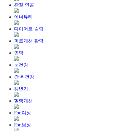
관절·연골
이너뷰티
다이어트·슬림
피로개선·활력
면역
눈건강
간·위건강
갱년기
혈행개선
For 여성
For 남성