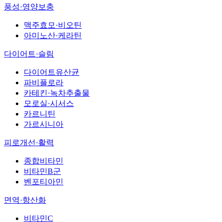
풍성·영양보충
맥주효모·비오틴
아미노산·케라틴
다이어트·슬림
다이어트유산균
파비플로라
카테킨·녹차추출물
모로실·시서스
카르니틴
가르시니아
피로개선·활력
종합비타민
비타민B군
벤포티아민
면역·항산화
비타민C