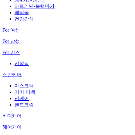
아르기닌·블랙마카
레티놀
건강간식
For 여성
For 남성
For 키즈
키성장
스킨케어
마스크팩
기미·미백
선케어
핸드크림
바디케어
헤어케어