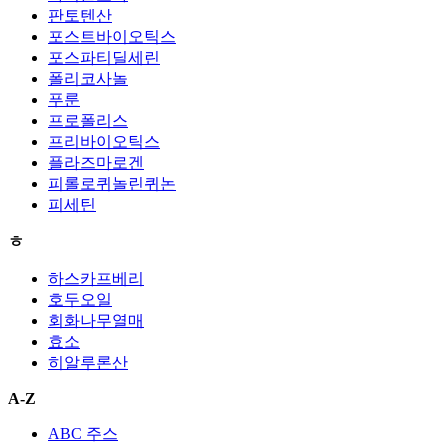
판토텐산
포스트바이오틱스
포스파티딜세린
폴리코사놀
푸룬
프로폴리스
프리바이오틱스
플라즈마로겐
피롤로퀴놀린퀴논
피세틴
ㅎ
하스카프베리
호두오일
회화나무열매
효소
히알루론산
A-Z
ABC 주스