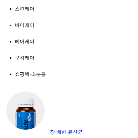
스킨케어
바디케어
헤어케어
구강케어
쇼핑백·소분통
장·배변·유산균