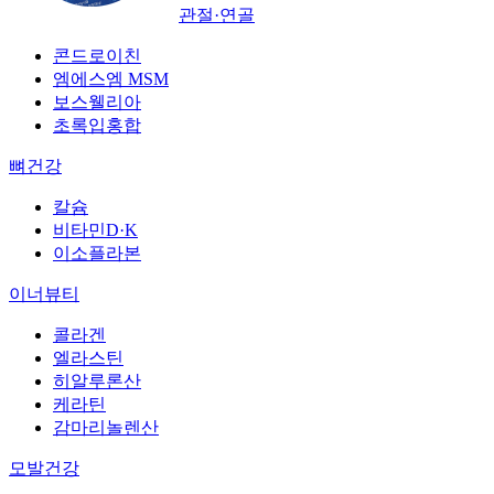
관절·연골
콘드로이친
엠에스엠 MSM
보스웰리아
초록입홍합
뼈건강
칼슘
비타민D·K
이소플라본
이너뷰티
콜라겐
엘라스틴
히알루론산
케라틴
감마리놀렌산
모발건강