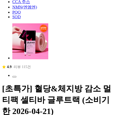
CCA 주스
NMN(엔엠엔)
PQQ
SOD
4.9
리뷰 115건
[초특가] 혈당&체지방 감소 멀
티팩 셀티바 글루트랙 (소비기
한 ​2026-04-21)