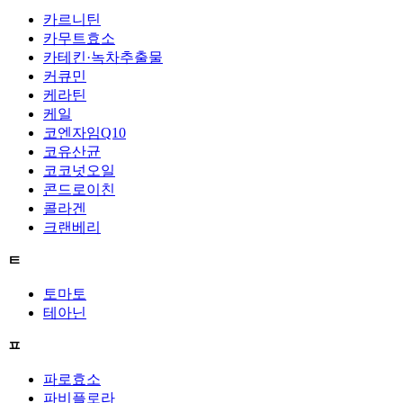
카르니틴
카무트효소
카테킨·녹차추출물
커큐민
케라틴
케일
코엔자임Q10
코유산균
코코넛오일
콘드로이친
콜라겐
크랜베리
ㅌ
토마토
테아닌
ㅍ
파로효소
파비플로라