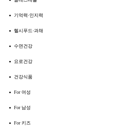
기억력·인지력
헬시푸드·과채
수면건강
요로건강
건강식품
For 여성
For 남성
For 키즈