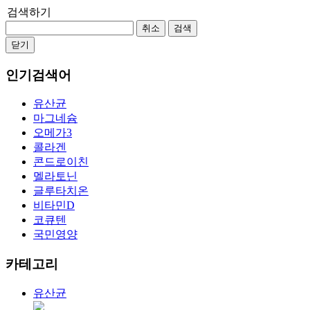
검색하기
취소
검색
닫기
인기검색어
유산균
마그네슘
오메가3
콜라겐
콘드로이친
멜라토닌
글루타치온
비타민D
코큐텐
국민영양
카테고리
유산균