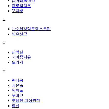
감마리놀렌산
글루타치온
꾸지뽕
ㄴ
난소화성말토덱스트린
뇌유산균
ㄷ
단백질
대마종자유
도라지
ㄹ
락티움
레몬즙
레티놀
루바브
루테인·지아잔틴
류신