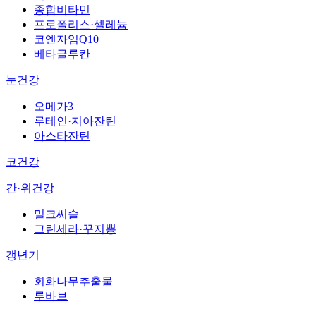
종합비타민
프로폴리스·셀레늄
코엔자임Q10
베타글루칸
눈건강
오메가3
루테인·지아잔틴
아스타잔틴
코건강
간·위건강
밀크씨슬
그린세라·꾸지뽕
갱년기
회화나무추출물
루바브