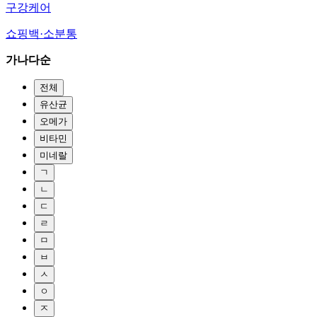
구강케어
쇼핑백·소분통
가나다순
전체
유산균
오메가
비타민
미네랄
ㄱ
ㄴ
ㄷ
ㄹ
ㅁ
ㅂ
ㅅ
ㅇ
ㅈ