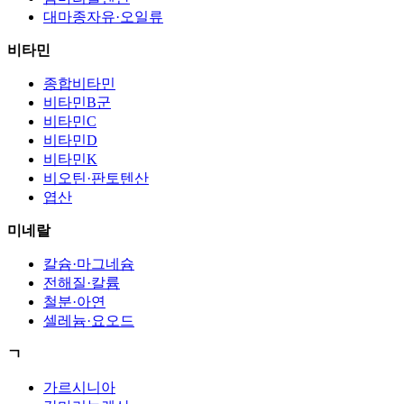
대마종자유·오일류
비타민
종합비타민
비타민B군
비타민C
비타민D
비타민K
비오틴·판토텐산
엽산
미네랄
칼슘·마그네슘
전해질·칼륨
철분·아연
셀레늄·요오드
ㄱ
가르시니아