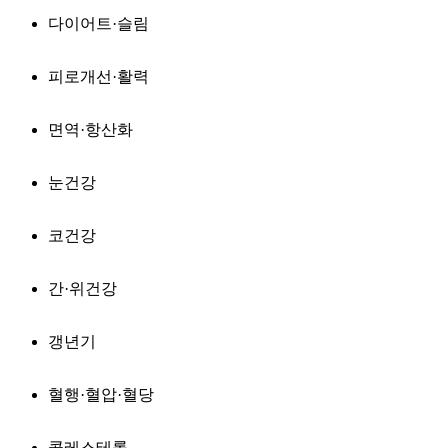
다이어트·슬림
피로개선·활력
면역·항산화
눈건강
코건강
간·위건강
갱년기
혈행·혈압·혈당
콜레스테롤