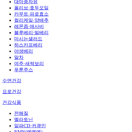
대마종자유
올리브·호두오일
카무트·파로효소
컬리케일·양배추
레몬즙·애사비
블루베리·빌베리
마시는샐러드
하스카프베리
야생베리
말차
여주·새싹보리
푸룬주스
수면건강
요로건강
건강식품
전해질
멜라토닌
알파CD·커큐민
NMN(엔엠엔)