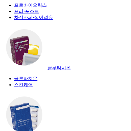
프로바이오틱스
프리·포스트
차전자피·식이섬유
글루타치온
글루타치온
스킨케어