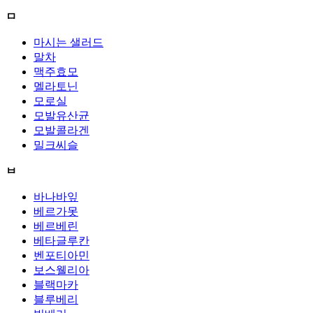
ㅁ
마시는 샐러드
말차
맥주효모
멜라토닌
모로실
모발유산균
모발콜라겐
밀크씨슬
ㅂ
바나바잎
베르가못
베르베린
베타글루칸
벤포티아민
보스웰리아
블랙마카
블루베리