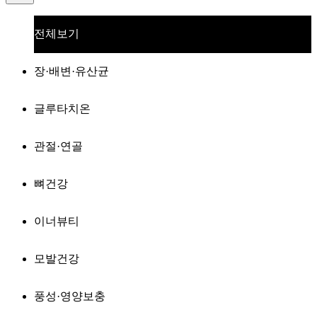
전체보기
장·배변·유산균
글루타치온
관절·연골
뼈건강
이너뷰티
모발건강
풍성·영양보충