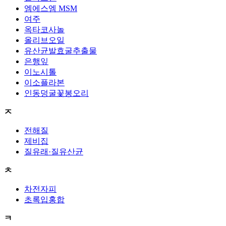
엠에스엠 MSM
여주
옥타코사놀
올리브오일
유산균발효굴추출물
은행잎
이노시톨
이소플라본
인동덩굴꽃봉오리
ㅈ
전해질
제비집
질유래·질유산균
ㅊ
차전자피
초록입홍합
ㅋ