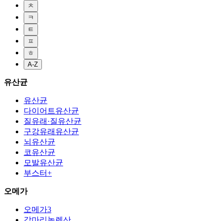
ㅊ
ㅋ
ㅌ
ㅍ
ㅎ
A-Z
유산균
유산균
다이어트유산균
질유래·질유산균
구강유래유산균
뇌유산균
코유산균
모발유산균
부스터+
오메가
오메가3
감마리놀렌산