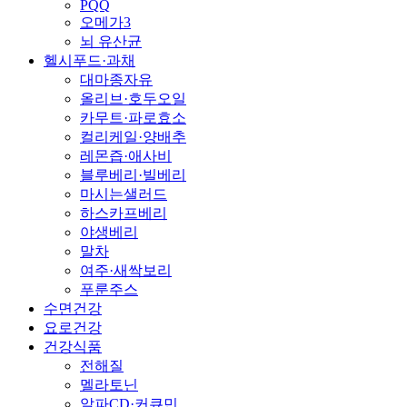
PQQ
오메가3
뇌 유산균
헬시푸드·과채
대마종자유
올리브·호두오일
카무트·파로효소
컬리케일·양배추
레몬즙·애사비
블루베리·빌베리
마시는샐러드
하스카프베리
야생베리
말차
여주·새싹보리
푸룬주스
수면건강
요로건강
건강식품
전해질
멜라토닌
알파CD·커큐민