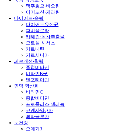
맥주효모·비오틴
아미노산·케라틴
다이어트·슬림
다이어트유산균
파비플로라
카테킨·녹차추출물
모로실·시서스
카르니틴
가르시니아
피로개선·활력
종합비타민
비타민B군
벤포티아민
면역·항산화
비타민C
종합비타민
프로폴리스·셀레늄
코엔자임Q10
베타글루칸
눈건강
오메가3