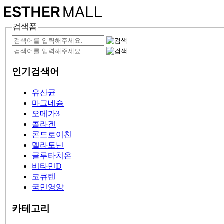
검색폼
인기검색어
유산균
마그네슘
오메가3
콜라겐
콘드로이친
멜라토닌
글루타치온
비타민D
코큐텐
국민영양
카테고리