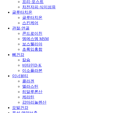
프리·포스트
차전자피·식이섬유
글루타치온
글루타치온
스킨케어
관절·연골
콘드로이친
엠에스엠 MSM
보스웰리아
초록입홍합
뼈건강
칼슘
비타민D·K
이소플라본
이너뷰티
콜라겐
엘라스틴
히알루론산
케라틴
감마리놀렌산
모발건강
풍성·영양보충