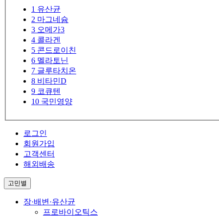
1
유산균
2
마그네슘
3
오메가3
4
콜라겐
5
콘드로이친
6
멜라토닌
7
글루타치온
8
비타민D
9
코큐텐
10
국민영양
로그인
회원가입
고객센터
해외배송
고민별
장·배변·유산균
프로바이오틱스