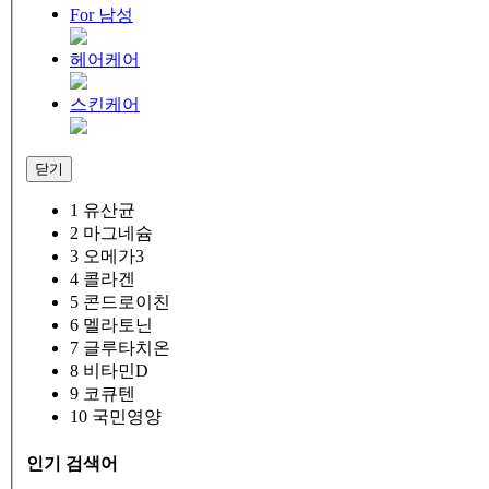
For 남성
헤어케어
스킨케어
닫기
1
유산균
2
마그네슘
3
오메가3
4
콜라겐
5
콘드로이친
6
멜라토닌
7
글루타치온
8
비타민D
9
코큐텐
10
국민영양
인기 검색어