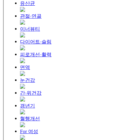
유산균
관절·연골
이너뷰티
다이어트·슬림
피로개선·활력
면역
눈건강
간·위건강
갱년기
혈행개선
For 여성