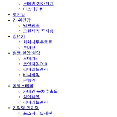
루테인·지아잔틴
아스타잔틴
코건강
간·위건강
밀크씨슬
그린세라·꾸지뽕
갱년기
회화나무추출물
루바브
혈행·혈압·혈당
오메가3
코엔자임Q10
감마리놀렌산
바나바잎
은행잎
콜레스테롤
카테킨·녹차추출물
식이섬유
감마리놀렌산
기억력·인지력
포스파티딜세린