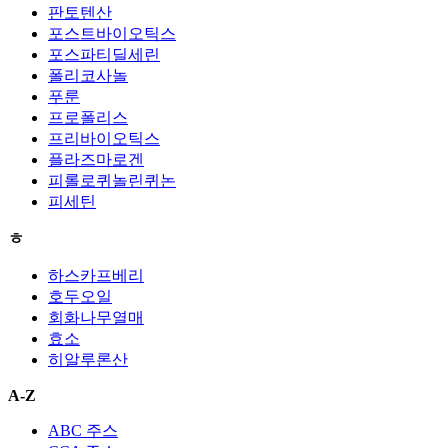
판토텐산
포스트바이오틱스
포스파티딜세린
폴리코사놀
푸룬
프로폴리스
프리바이오틱스
플라즈마로겐
피롤로퀴놀린퀴논
피세틴
ㅎ
하스카프베리
호두오일
회화나무열매
효소
히알루론산
A-Z
ABC 주스