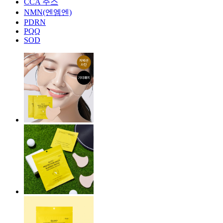
CCA 주스
NMN(엔엠엔)
PDRN
PQQ
SOD