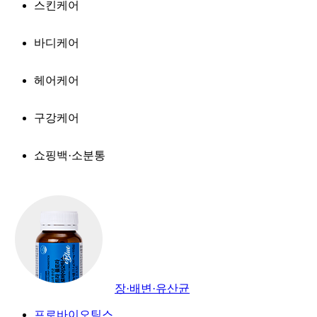
스킨케어
바디케어
헤어케어
구강케어
쇼핑백·소분통
장·배변·유산균
프로바이오틱스