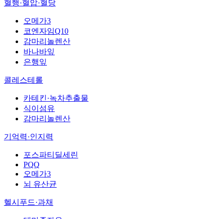
혈행·혈압·혈당
오메가3
코엔자임Q10
감마리놀렌산
바나바잎
은행잎
콜레스테롤
카테킨·녹차추출물
식이섬유
감마리놀렌산
기억력·인지력
포스파티딜세린
PQQ
오메가3
뇌 유산균
헬시푸드·과채