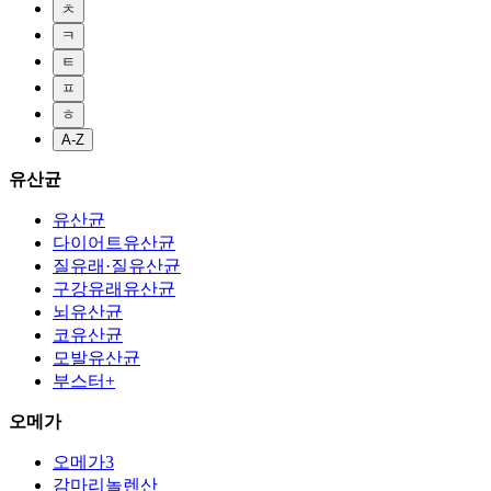
ㅊ
ㅋ
ㅌ
ㅍ
ㅎ
A-Z
유산균
유산균
다이어트유산균
질유래·질유산균
구강유래유산균
뇌유산균
코유산균
모발유산균
부스터+
오메가
오메가3
감마리놀렌산