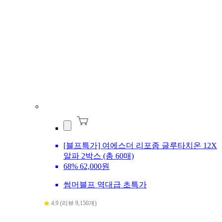
[블프특가] 여에스더 리포좀 글루타치온 12X
알파 2박스 (총 60매)
68%
62,000원
썸머블프 역대급 초특가
4.9 (리뷰 9,150개)