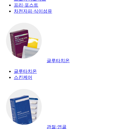
프리·포스트
차전자피·식이섬유
글루타치온
글루타치온
스킨케어
관절·연골