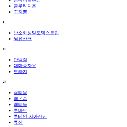
글루타치온
꾸지뽕
ㄴ
난소화성말토덱스트린
뇌유산균
ㄷ
단백질
대마종자유
도라지
ㄹ
락티움
레몬즙
레티놀
루바브
루테인·지아잔틴
류신