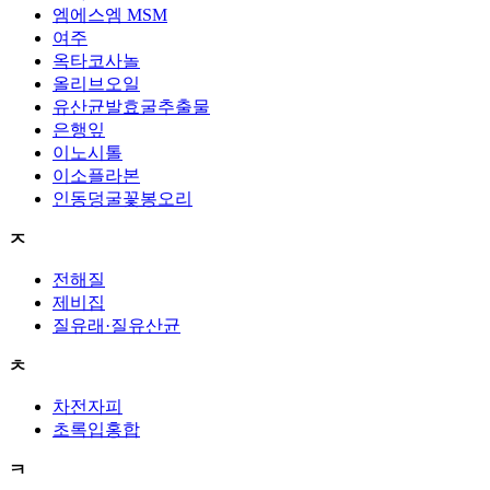
엠에스엠 MSM
여주
옥타코사놀
올리브오일
유산균발효굴추출물
은행잎
이노시톨
이소플라본
인동덩굴꽃봉오리
ㅈ
전해질
제비집
질유래·질유산균
ㅊ
차전자피
초록입홍합
ㅋ