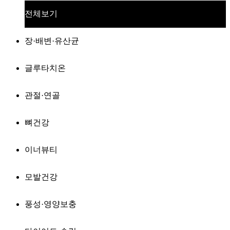
전체보기
장·배변·유산균
글루타치온
관절·연골
뼈건강
이너뷰티
모발건강
풍성·영양보충