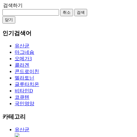
검색하기
취소
검색
닫기
인기검색어
유산균
마그네슘
오메가3
콜라겐
콘드로이친
멜라토닌
글루타치온
비타민D
코큐텐
국민영양
카테고리
유산균