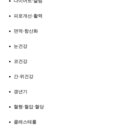
다이어트·슬림
피로개선·활력
면역·항산화
눈건강
코건강
간·위건강
갱년기
혈행·혈압·혈당
콜레스테롤