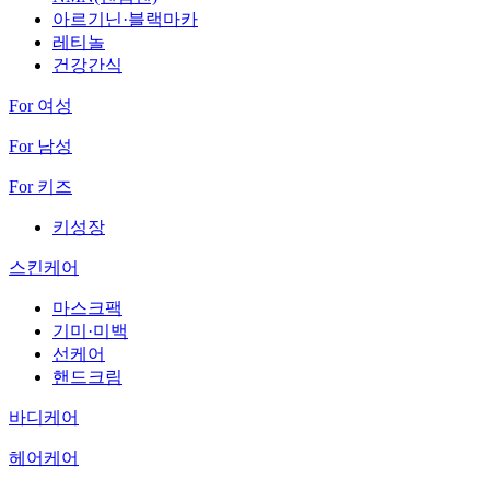
아르기닌·블랙마카
레티놀
건강간식
For 여성
For 남성
For 키즈
키성장
스킨케어
마스크팩
기미·미백
선케어
핸드크림
바디케어
헤어케어