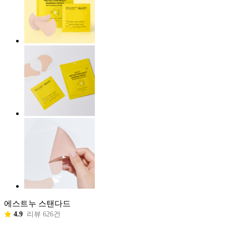
에스트누 스탠다드
4.9
리뷰 626건