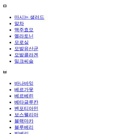
ㅁ
마시는 샐러드
말차
맥주효모
멜라토닌
모로실
모발유산균
모발콜라겐
밀크씨슬
ㅂ
바나바잎
베르가못
베르베린
베타글루칸
벤포티아민
보스웰리아
블랙마카
블루베리
빌베리