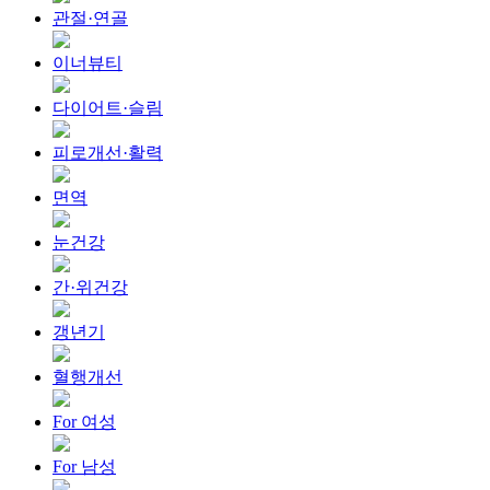
관절·연골
이너뷰티
다이어트·슬림
피로개선·활력
면역
눈건강
간·위건강
갱년기
혈행개선
For 여성
For 남성