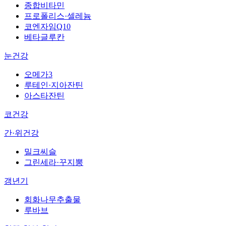
종합비타민
프로폴리스·셀레늄
코엔자임Q10
베타글루칸
눈건강
오메가3
루테인·지아잔틴
아스타잔틴
코건강
간·위건강
밀크씨슬
그린세라·꾸지뽕
갱년기
회화나무추출물
루바브