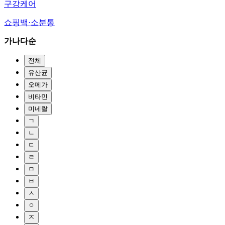
구강케어
쇼핑백·소분통
가나다순
전체
유산균
오메가
비타민
미네랄
ㄱ
ㄴ
ㄷ
ㄹ
ㅁ
ㅂ
ㅅ
ㅇ
ㅈ