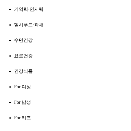
기억력·인지력
헬시푸드·과채
수면건강
요로건강
건강식품
For 여성
For 남성
For 키즈