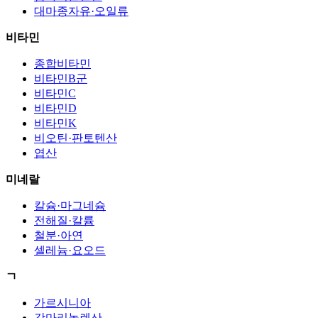
대마종자유·오일류
비타민
종합비타민
비타민B군
비타민C
비타민D
비타민K
비오틴·판토텐산
엽산
미네랄
칼슘·마그네슘
전해질·칼륨
철분·아연
셀레늄·요오드
ㄱ
가르시니아
감마리놀렌산