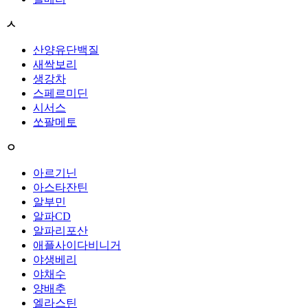
ㅅ
산양유단백질
새싹보리
생강차
스페르미딘
시서스
쏘팔메토
ㅇ
아르기닌
아스타잔틴
알부민
알파CD
알파리포산
애플사이다비니거
야생베리
야채수
양배추
엘라스틴