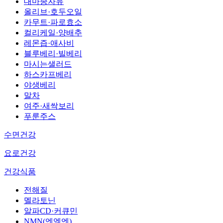
대마종자유
올리브·호두오일
카무트·파로효소
컬리케일·양배추
레몬즙·애사비
블루베리·빌베리
마시는샐러드
하스카프베리
야생베리
말차
여주·새싹보리
푸룬주스
수면건강
요로건강
건강식품
전해질
멜라토닌
알파CD·커큐민
NMN(엔엠엔)