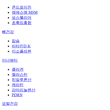
콘드로이친
엠에스엠 MSM
보스웰리아
초록입홍합
뼈건강
칼슘
비타민D·K
이소플라본
이너뷰티
콜라겐
엘라스틴
히알루론산
케라틴
감마리놀렌산
PDRN
모발건강