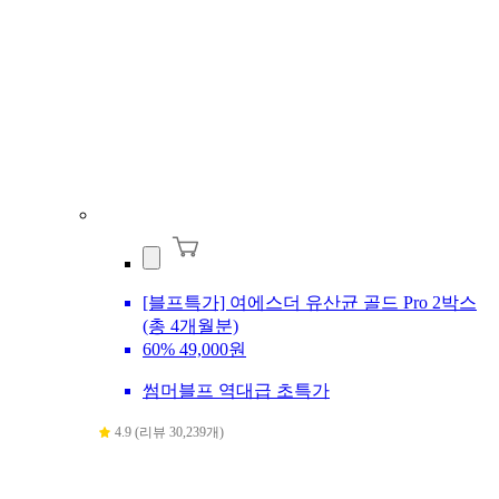
[블프특가] 여에스더 유산균 골드 Pro 2박스
(총 4개월분)
60%
49,000원
썸머블프 역대급 초특가
4.9 (리뷰 30,239개)