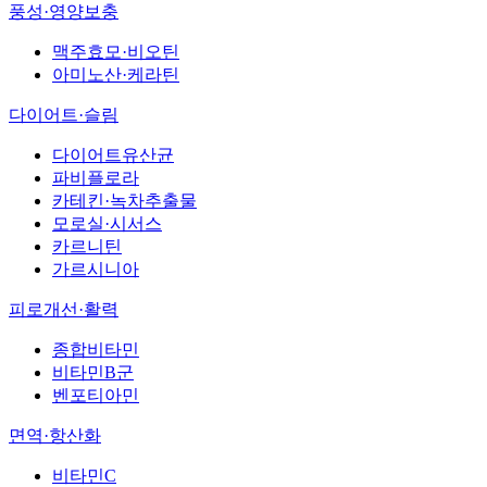
풍성·영양보충
맥주효모·비오틴
아미노산·케라틴
다이어트·슬림
다이어트유산균
파비플로라
카테킨·녹차추출물
모로실·시서스
카르니틴
가르시니아
피로개선·활력
종합비타민
비타민B군
벤포티아민
면역·항산화
비타민C