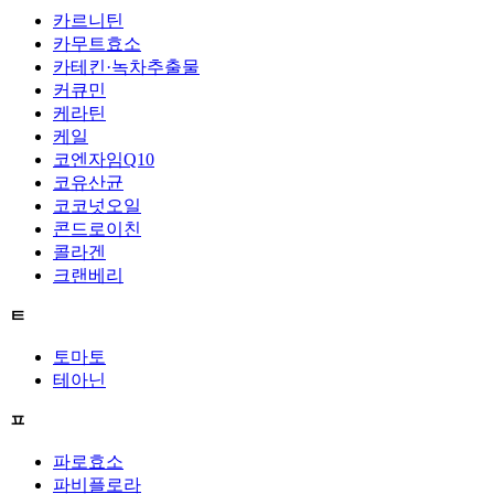
카르니틴
카무트효소
카테킨·녹차추출물
커큐민
케라틴
케일
코엔자임Q10
코유산균
코코넛오일
콘드로이친
콜라겐
크랜베리
ㅌ
토마토
테아닌
ㅍ
파로효소
파비플로라