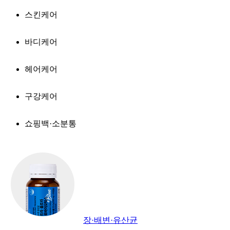
스킨케어
바디케어
헤어케어
구강케어
쇼핑백·소분통
장·배변·유산균