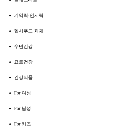
기억력·인지력
헬시푸드·과채
수면건강
요로건강
건강식품
For 여성
For 남성
For 키즈