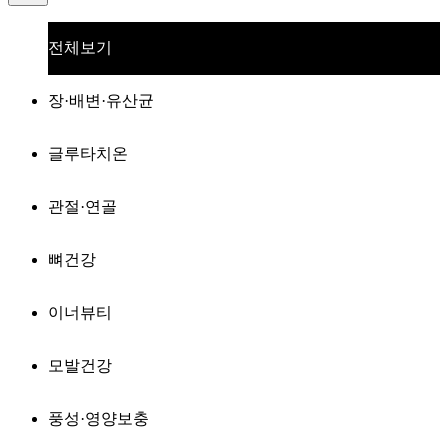
전체보기
장·배변·유산균
글루타치온
관절·연골
뼈건강
이너뷰티
모발건강
풍성·영양보충