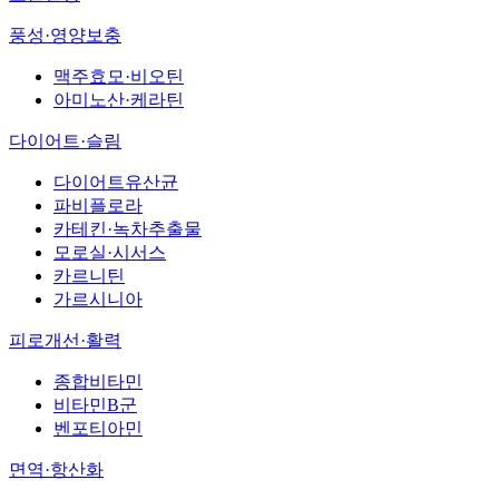
풍성·영양보충
맥주효모·비오틴
아미노산·케라틴
다이어트·슬림
다이어트유산균
파비플로라
카테킨·녹차추출물
모로실·시서스
카르니틴
가르시니아
피로개선·활력
종합비타민
비타민B군
벤포티아민
면역·항산화