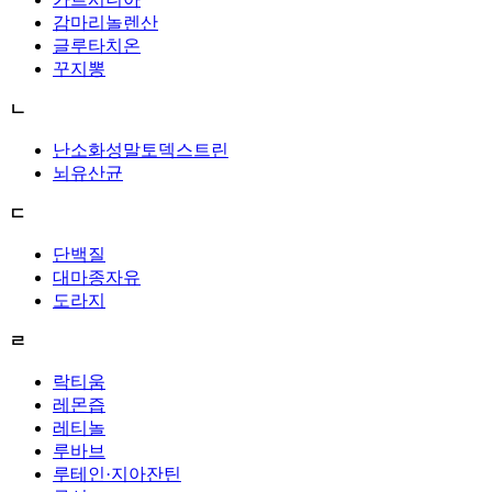
감마리놀렌산
글루타치온
꾸지뽕
ㄴ
난소화성말토덱스트린
뇌유산균
ㄷ
단백질
대마종자유
도라지
ㄹ
락티움
레몬즙
레티놀
루바브
루테인·지아잔틴