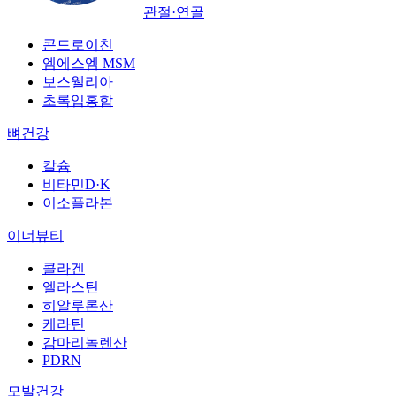
관절·연골
콘드로이친
엠에스엠 MSM
보스웰리아
초록입홍합
뼈건강
칼슘
비타민D·K
이소플라본
이너뷰티
콜라겐
엘라스틴
히알루론산
케라틴
감마리놀렌산
PDRN
모발건강