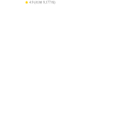
4.9 (리뷰 9,177개)