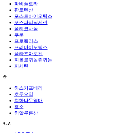
파비플로라
판토텐산
포스트바이오틱스
포스파티딜세린
폴리코사놀
푸룬
프로폴리스
프리바이오틱스
플라즈마로겐
피롤로퀴놀린퀴논
피세틴
ㅎ
하스카프베리
호두오일
회화나무열매
효소
히알루론산
A-Z