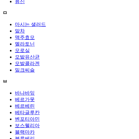
류신
ㅁ
마시는 샐러드
말차
맥주효모
멜라토닌
모로실
모발유산균
모발콜라겐
밀크씨슬
ㅂ
바나바잎
베르가못
베르베린
베타글루칸
벤포티아민
보스웰리아
블랙마카
블루베리