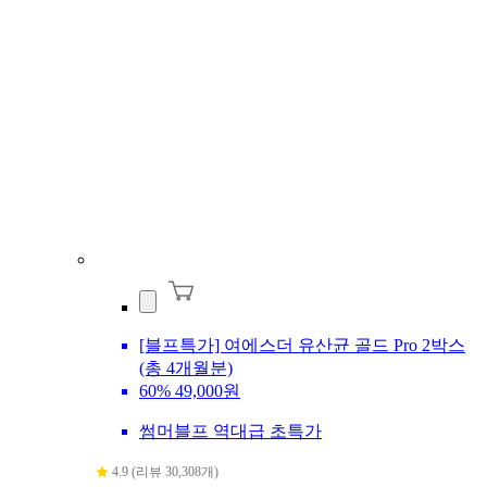
[블프특가] 여에스더 유산균 골드 Pro 2박스
(총 4개월분)
60%
49,000원
썸머블프 역대급 초특가
4.9 (리뷰 30,308개)