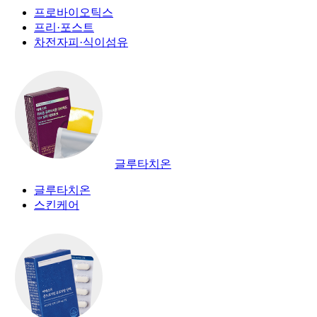
프로바이오틱스
프리·포스트
차전자피·식이섬유
글루타치온
글루타치온
스킨케어