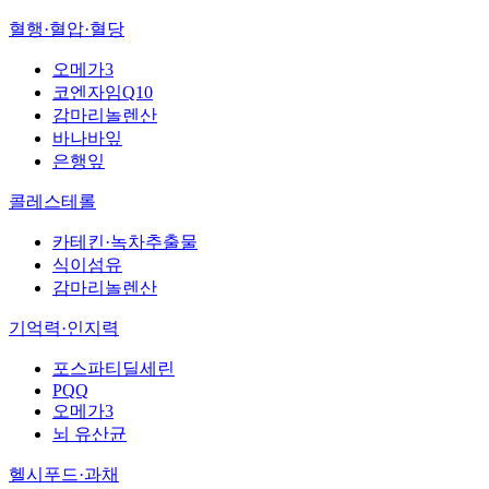
혈행·혈압·혈당
오메가3
코엔자임Q10
감마리놀렌산
바나바잎
은행잎
콜레스테롤
카테킨·녹차추출물
식이섬유
감마리놀렌산
기억력·인지력
포스파티딜세린
PQQ
오메가3
뇌 유산균
헬시푸드·과채