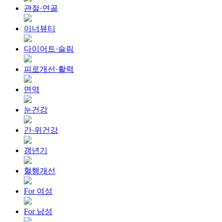
관절·연골
이너뷰티
다이어트·슬림
피로개선·활력
면역
눈건강
간·위건강
갱년기
혈행개선
For 여성
For 남성