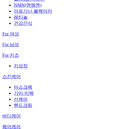
NMN(엔엠엔)
아르기닌·블랙마카
레티놀
건강간식
For 여성
For 남성
For 키즈
키성장
스킨케어
마스크팩
기미·미백
선케어
핸드크림
바디케어
헤어케어