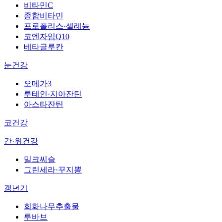
비타민C
종합비타민
프로폴리스·셀레늄
코엔자임Q10
베타글루칸
눈건강
오메가3
루테인·지아잔틴
아스타잔틴
코건강
간·위건강
밀크씨슬
그린세라·꾸지뽕
갱년기
회화나무추출물
루바브