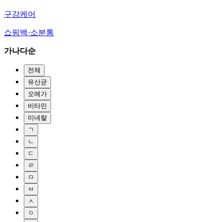
구강케어
쇼핑백·소분통
가나다순
전체
유산균
오메가
비타민
미네랄
ㄱ
ㄴ
ㄷ
ㄹ
ㅁ
ㅂ
ㅅ
ㅇ