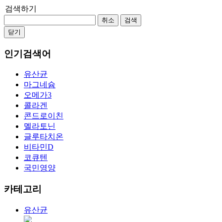
검색하기
취소
검색
닫기
인기검색어
유산균
마그네슘
오메가3
콜라겐
콘드로이친
멜라토닌
글루타치온
비타민D
코큐텐
국민영양
카테고리
유산균