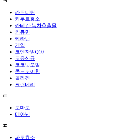
ㅋ
카르니틴
카무트효소
카테킨·녹차추출물
커큐민
케라틴
케일
코엔자임Q10
코유산균
코코넛오일
콘드로이친
콜라겐
크랜베리
ㅌ
토마토
테아닌
ㅍ
파로효소