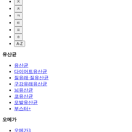
ㅈ
ㅊ
ㅋ
ㅌ
ㅍ
ㅎ
A-Z
유산균
유산균
다이어트유산균
질유래·질유산균
구강유래유산균
뇌유산균
코유산균
모발유산균
부스터+
오메가
오메가3