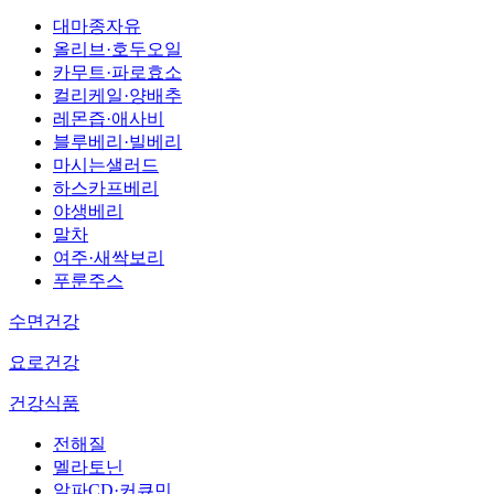
대마종자유
올리브·호두오일
카무트·파로효소
컬리케일·양배추
레몬즙·애사비
블루베리·빌베리
마시는샐러드
하스카프베리
야생베리
말차
여주·새싹보리
푸룬주스
수면건강
요로건강
건강식품
전해질
멜라토닌
알파CD·커큐민