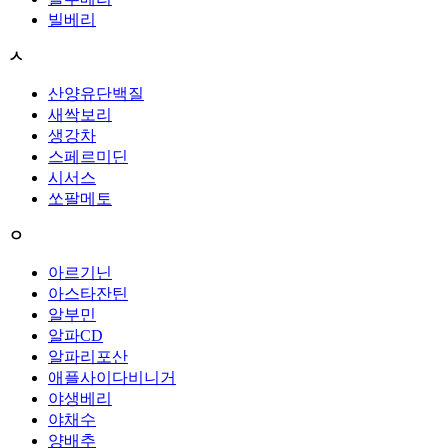
빌베리
ㅅ
산양유단백질
새싹보리
생강차
스페르미딘
시서스
쏘팔메토
ㅇ
아르기닌
아스타잔틴
알부민
알파CD
알파리포산
애플사이다비니거
야생베리
야채수
양배추