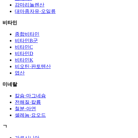
감마리놀렌산
대마종자유·오일류
비타민
종합비타민
비타민B군
비타민C
비타민D
비타민K
비오틴·판토텐산
엽산
미네랄
칼슘·마그네슘
전해질·칼륨
철분·아연
셀레늄·요오드
ㄱ
가르시니아