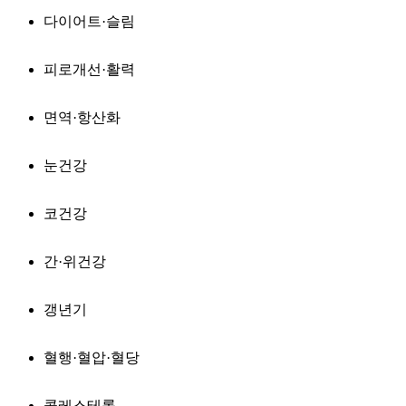
다이어트·슬림
피로개선·활력
면역·항산화
눈건강
코건강
간·위건강
갱년기
혈행·혈압·혈당
콜레스테롤