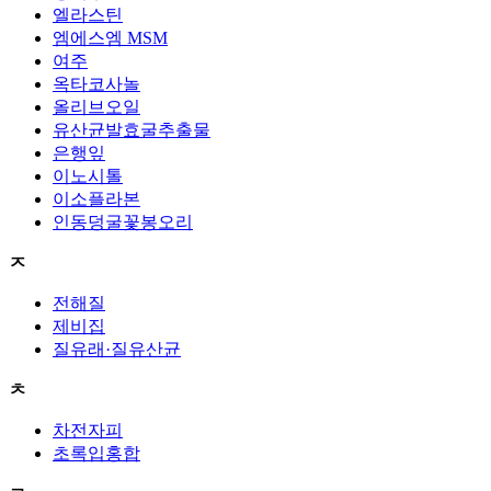
엘라스틴
엠에스엠 MSM
여주
옥타코사놀
올리브오일
유산균발효굴추출물
은행잎
이노시톨
이소플라본
인동덩굴꽃봉오리
ㅈ
전해질
제비집
질유래·질유산균
ㅊ
차전자피
초록입홍합