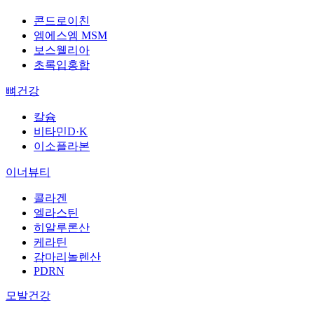
콘드로이친
엠에스엠 MSM
보스웰리아
초록입홍합
뼈건강
칼슘
비타민D·K
이소플라본
이너뷰티
콜라겐
엘라스틴
히알루론산
케라틴
감마리놀렌산
PDRN
모발건강