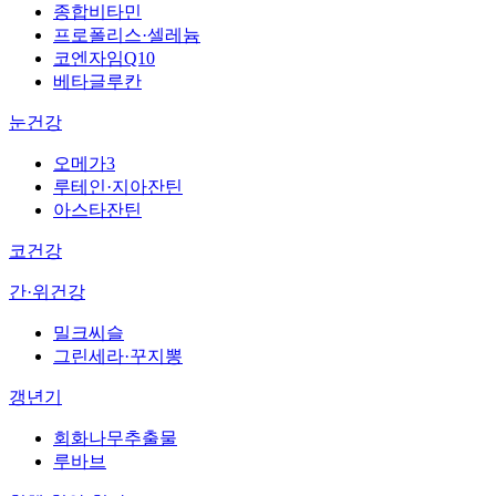
종합비타민
프로폴리스·셀레늄
코엔자임Q10
베타글루칸
눈건강
오메가3
루테인·지아잔틴
아스타잔틴
코건강
간·위건강
밀크씨슬
그린세라·꾸지뽕
갱년기
회화나무추출물
루바브