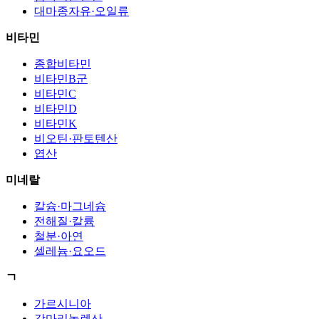
대마종자유·오일류
비타민
종합비타민
비타민B군
비타민C
비타민D
비타민K
비오틴·판토텐산
엽산
미네랄
칼슘·마그네슘
전해질·칼륨
철분·아연
셀레늄·요오드
ㄱ
가르시니아
감마리놀렌산