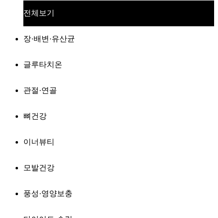
전체보기
장·배변·유산균
글루타치온
관절·연골
뼈건강
이너뷰티
모발건강
풍성·영양보충