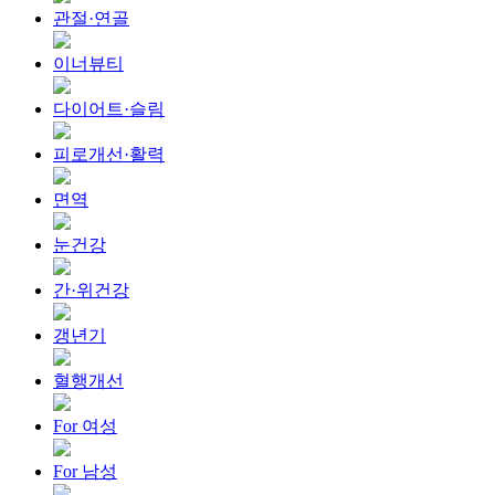
관절·연골
이너뷰티
다이어트·슬림
피로개선·활력
면역
눈건강
간·위건강
갱년기
혈행개선
For 여성
For 남성