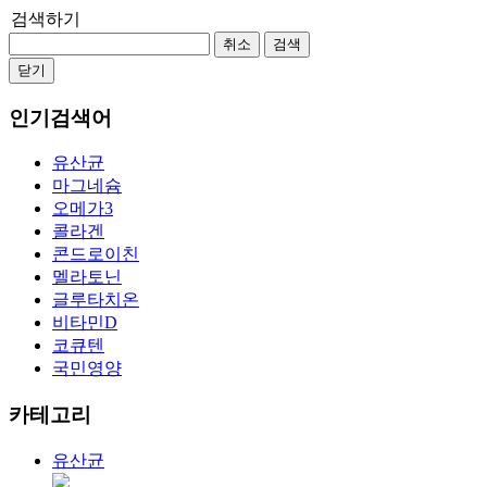
검색하기
취소
검색
닫기
인기검색어
유산균
마그네슘
오메가3
콜라겐
콘드로이친
멜라토닌
글루타치온
비타민D
코큐텐
국민영양
카테고리
유산균