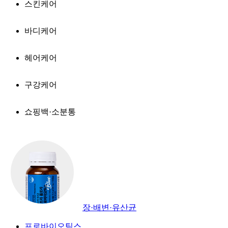
스킨케어
바디케어
헤어케어
구강케어
쇼핑백·소분통
장·배변·유산균
프로바이오틱스