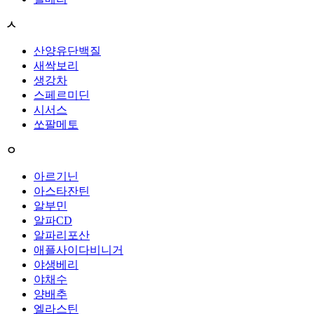
ㅅ
산양유단백질
새싹보리
생강차
스페르미딘
시서스
쏘팔메토
ㅇ
아르기닌
아스타잔틴
알부민
알파CD
알파리포산
애플사이다비니거
야생베리
야채수
양배추
엘라스틴