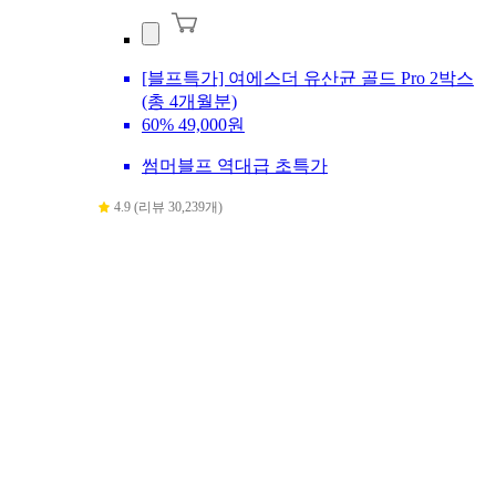
[블프특가] 여에스더 유산균 골드 Pro 2박스
(총 4개월분)
60%
49,000원
썸머블프 역대급 초특가
4.9 (리뷰 30,239개)