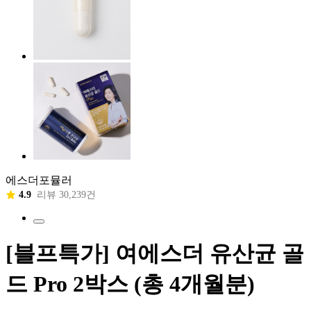
에스더포뮬러
4.9
리뷰 30,239건
[블프특가] 여에스더 유산균 골
드 Pro 2박스 (총 4개월분)