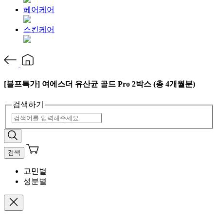
헤어케어
스킨케어
[블프특가] 여에스더 유산균 골드 Pro 2박스 (총 4개월분)
검색하기
검색
고민별
성분별