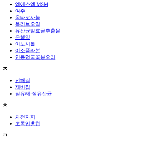
엠에스엠 MSM
여주
옥타코사놀
올리브오일
유산균발효굴추출물
은행잎
이노시톨
이소플라본
인동덩굴꽃봉오리
ㅈ
전해질
제비집
질유래·질유산균
ㅊ
차전자피
초록입홍합
ㅋ