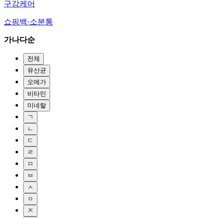
구강케어
쇼핑백·소분통
가나다순
전체
유산균
오메가
비타민
미네랄
ㄱ
ㄴ
ㄷ
ㄹ
ㅁ
ㅂ
ㅅ
ㅇ
ㅈ