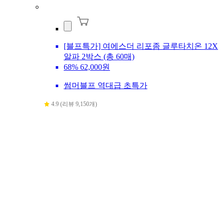
[블프특가] 여에스더 리포좀 글루타치온 12X
알파 2박스 (총 60매)
68%
62,000원
썸머블프 역대급 초특가
4.9 (리뷰 9,150개)