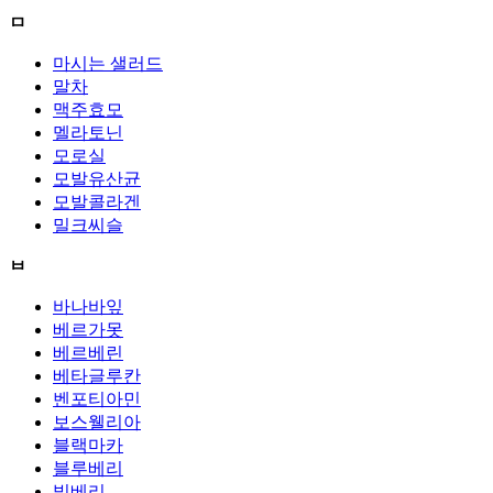
ㅁ
마시는 샐러드
말차
맥주효모
멜라토닌
모로실
모발유산균
모발콜라겐
밀크씨슬
ㅂ
바나바잎
베르가못
베르베린
베타글루칸
벤포티아민
보스웰리아
블랙마카
블루베리
빌베리