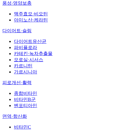
풍성·영양보충
맥주효모·비오틴
아미노산·케라틴
다이어트·슬림
다이어트유산균
파비플로라
카테킨·녹차추출물
모로실·시서스
카르니틴
가르시니아
피로개선·활력
종합비타민
비타민B군
벤포티아민
면역·항산화
비타민C