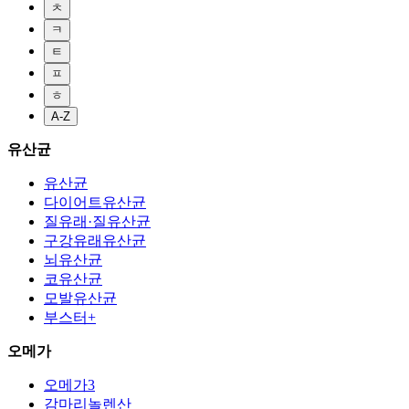
ㅊ
ㅋ
ㅌ
ㅍ
ㅎ
A-Z
유산균
유산균
다이어트유산균
질유래·질유산균
구강유래유산균
뇌유산균
코유산균
모발유산균
부스터+
오메가
오메가3
감마리놀렌산