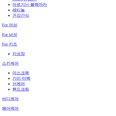
아르기닌·블랙마카
레티놀
건강간식
For 여성
For 남성
For 키즈
키성장
스킨케어
마스크팩
기미·미백
선케어
핸드크림
바디케어
헤어케어