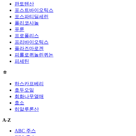
판토텐산
포스트바이오틱스
포스파티딜세린
폴리코사놀
푸룬
프로폴리스
프리바이오틱스
플라즈마로겐
피롤로퀴놀린퀴논
피세틴
ㅎ
하스카프베리
호두오일
회화나무열매
효소
히알루론산
A-Z
ABC 주스