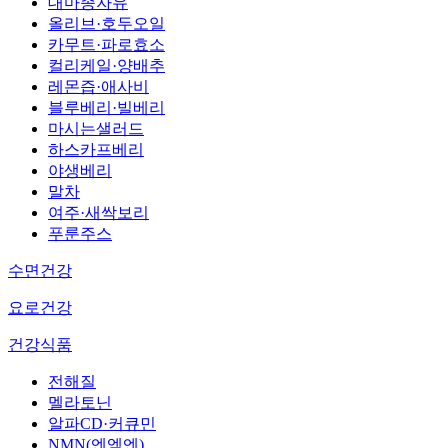
대마종자유
올리브·호두오일
카무트·파로효소
컬리케일·양배추
레몬즙·애사비
블루베리·빌베리
마시는샐러드
하스카프베리
야생베리
말차
여주·새싹보리
푸룬주스
수면건강
요로건강
건강식품
전해질
멜라토닌
알파CD·커큐민
NMN(엔엠엔)