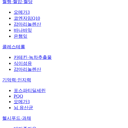
혈행·혈압·혈당
오메가3
코엔자임Q10
감마리놀렌산
바나바잎
은행잎
콜레스테롤
카테킨·녹차추출물
식이섬유
감마리놀렌산
기억력·인지력
포스파티딜세린
PQQ
오메가3
뇌 유산균
헬시푸드·과채