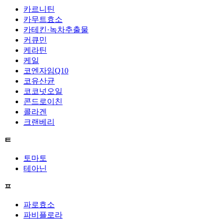
카르니틴
카무트효소
카테킨·녹차추출물
커큐민
케라틴
케일
코엔자임Q10
코유산균
코코넛오일
콘드로이친
콜라겐
크랜베리
ㅌ
토마토
테아닌
ㅍ
파로효소
파비플로라