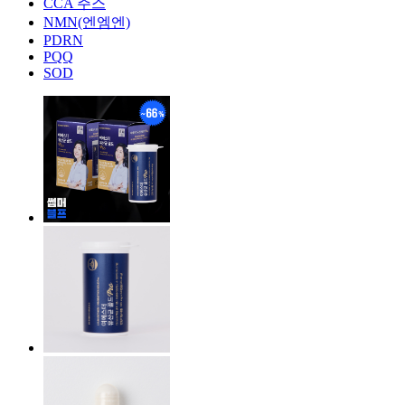
CCA 주스
NMN(엔엠엔)
PDRN
PQQ
SOD