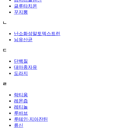
글루타치온
꾸지뽕
ㄴ
난소화성말토덱스트린
뇌유산균
ㄷ
단백질
대마종자유
도라지
ㄹ
락티움
레몬즙
레티놀
루바브
루테인·지아잔틴
류신