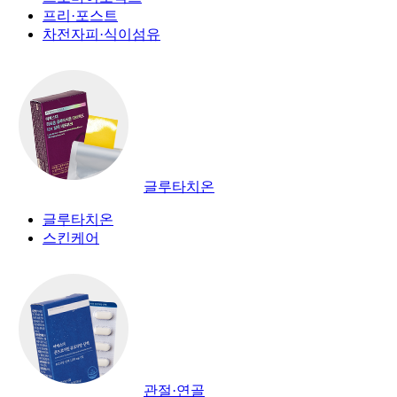
프리·포스트
차전자피·식이섬유
글루타치온
글루타치온
스킨케어
관절·연골