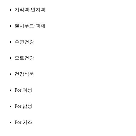
기억력·인지력
헬시푸드·과채
수면건강
요로건강
건강식품
For 여성
For 남성
For 키즈