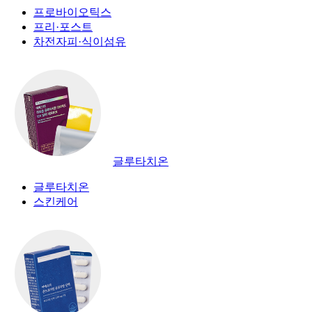
프로바이오틱스
프리·포스트
차전자피·식이섬유
글루타치온
글루타치온
스킨케어