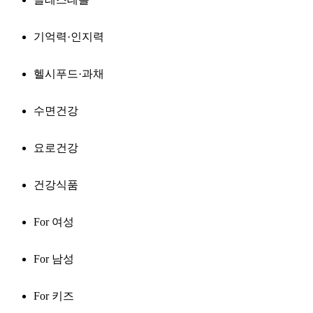
기억력·인지력
헬시푸드·과채
수면건강
요로건강
건강식품
For 여성
For 남성
For 키즈