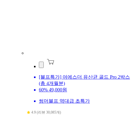
[블프특가] 여에스더 유산균 골드 Pro 2박스
(총 4개월분)
60%
49,000원
썸머블프 역대급 초특가
4.9 (리뷰 30,085개)