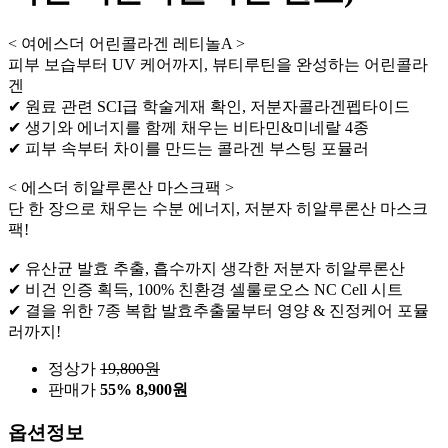
< 여에스더 어린콜라겐 레티놀A >
피부 보습부터 UV 케어까지, 뷰티루틴을 완성하는 어린콜라
겐
✔ 원료 관련 SCI급 학술게재 확인, 저분자콜라겐펩타이드
✔ 생기와 에너지를 함께 채우는 비타민&미네랄 4종
✔ 피부 속부터 차이를 만드는 콜라겐 부스팅 포뮬러
< 에스더 히알루론산 마스크팩 >
단 한 장으로 채우는 수분 에너지, 저분자 히알루론산 마스크
팩!
✔ 유산균 발효 추출, 흡수까지 생각한 저분자 히알루론산
✔ 비건 인증 획득, 100% 친환경 셀룰로오스 NC Cell 시트
✔ 결을 위한 7종 복합 발효추출물부터 영양 & 진정케어 포뮬
러까지!
정상가
19,800
원
판매가
55%
8,900원
옵션정보