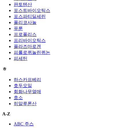
판토텐산
포스트바이오틱스
포스파티딜세린
폴리코사놀
푸룬
프로폴리스
프리바이오틱스
플라즈마로겐
피롤로퀴놀린퀴논
피세틴
ㅎ
하스카프베리
호두오일
회화나무열매
효소
히알루론산
A-Z
ABC 주스