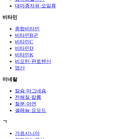
대마종자유·오일류
비타민
종합비타민
비타민B군
비타민C
비타민D
비타민K
비오틴·판토텐산
엽산
미네랄
칼슘·마그네슘
전해질·칼륨
철분·아연
셀레늄·요오드
ㄱ
가르시니아