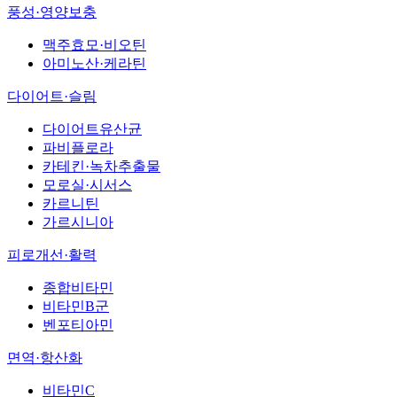
풍성·영양보충
맥주효모·비오틴
아미노산·케라틴
다이어트·슬림
다이어트유산균
파비플로라
카테킨·녹차추출물
모로실·시서스
카르니틴
가르시니아
피로개선·활력
종합비타민
비타민B군
벤포티아민
면역·항산화
비타민C