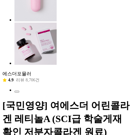
에스더포뮬러
4.9
리뷰 8,706건
[국민영양] 여에스더 어린콜라
겐 레티놀A (SCI급 학술게재
확인 저분자콜라겐 원료)