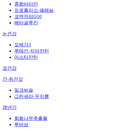
종합비타민
프로폴리스·셀레늄
코엔자임Q10
베타글루칸
눈건강
오메가3
루테인·지아잔틴
아스타잔틴
코건강
간·위건강
밀크씨슬
그린세라·꾸지뽕
갱년기
회화나무추출물
루바브