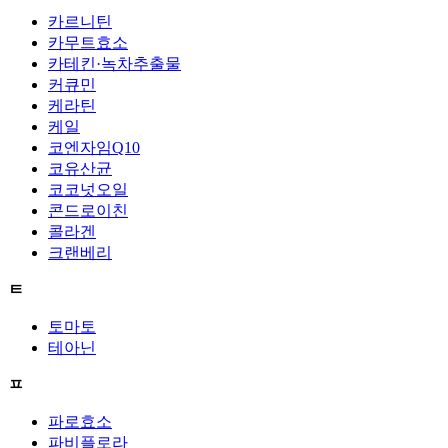
카르니틴
카무트효소
카테킨·녹차추출물
커큐민
케라틴
케일
코엔자임Q10
코유산균
코코넛오일
콘드로이친
콜라겐
크랜베리
ㅌ
토마토
테아닌
ㅍ
파로효소
파비플로라