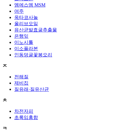
엠에스엠 MSM
여주
옥타코사놀
올리브오일
유산균발효굴추출물
은행잎
이노시톨
이소플라본
인동덩굴꽃봉오리
ㅈ
전해질
제비집
질유래·질유산균
ㅊ
차전자피
초록입홍합
ㅋ