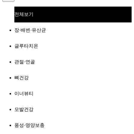
전체보기
장·배변·유산균
글루타치온
관절·연골
뼈건강
이너뷰티
모발건강
풍성·영양보충