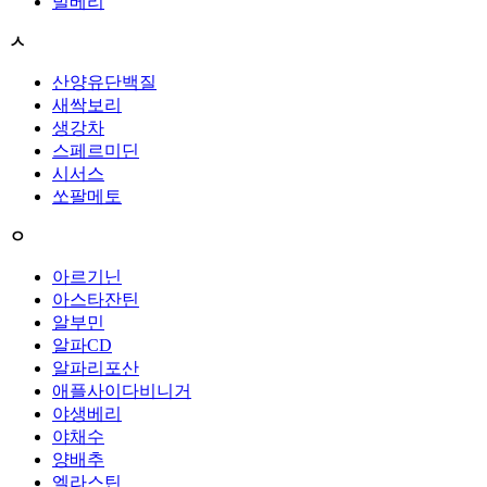
빌베리
ㅅ
산양유단백질
새싹보리
생강차
스페르미딘
시서스
쏘팔메토
ㅇ
아르기닌
아스타잔틴
알부민
알파CD
알파리포산
애플사이다비니거
야생베리
야채수
양배추
엘라스틴