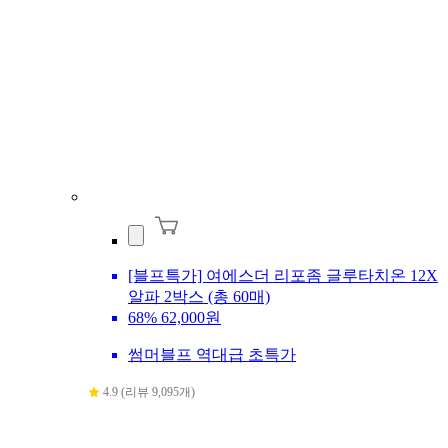
[블프특가] 여에스더 리포좀 글루타치온 12X
알파 2박스 (총 60매)
68%
62,000원
썸머블프 역대급 초특가
4.9 (리뷰 9,095개)