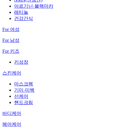
아르기닌·블랙마카
레티놀
건강간식
For 여성
For 남성
For 키즈
키성장
스킨케어
마스크팩
기미·미백
선케어
핸드크림
바디케어
헤어케어