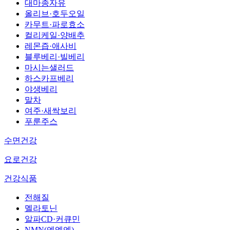
대마종자유
올리브·호두오일
카무트·파로효소
컬리케일·양배추
레몬즙·애사비
블루베리·빌베리
마시는샐러드
하스카프베리
야생베리
말차
여주·새싹보리
푸룬주스
수면건강
요로건강
건강식품
전해질
멜라토닌
알파CD·커큐민
NMN(엔엠엔)