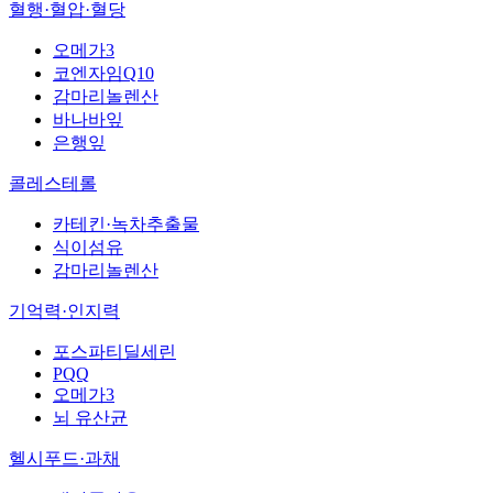
혈행·혈압·혈당
오메가3
코엔자임Q10
감마리놀렌산
바나바잎
은행잎
콜레스테롤
카테킨·녹차추출물
식이섬유
감마리놀렌산
기억력·인지력
포스파티딜세린
PQQ
오메가3
뇌 유산균
헬시푸드·과채