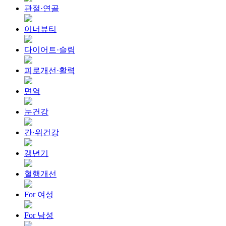
관절·연골
이너뷰티
다이어트·슬림
피로개선·활력
면역
눈건강
간·위건강
갱년기
혈행개선
For 여성
For 남성