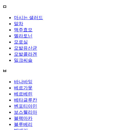
ㅁ
마시는 샐러드
말차
맥주효모
멜라토닌
모로실
모발유산균
모발콜라겐
밀크씨슬
ㅂ
바나바잎
베르가못
베르베린
베타글루칸
벤포티아민
보스웰리아
블랙마카
블루베리