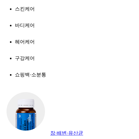
스킨케어
바디케어
헤어케어
구강케어
쇼핑백·소분통
장·배변·유산균