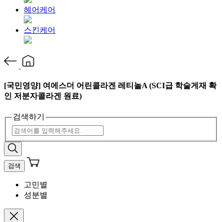
헤어케어
스킨케어
[국민영양] 여에스더 어린콜라겐 레티놀A (SCI급 학술게재 확
인 저분자콜라겐 원료)
검색하기
검색
고민별
성분별