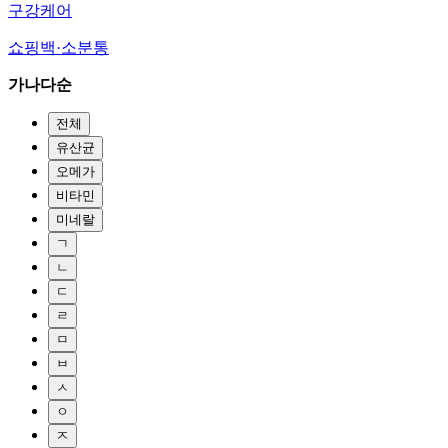
구강케어
쇼핑백·소분통
가나다순
전체
유산균
오메가
비타민
미네랄
ㄱ
ㄴ
ㄷ
ㄹ
ㅁ
ㅂ
ㅅ
ㅇ
ㅈ