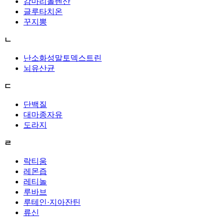
감마리놀렌산
글루타치온
꾸지뽕
ㄴ
난소화성말토덱스트린
뇌유산균
ㄷ
단백질
대마종자유
도라지
ㄹ
락티움
레몬즙
레티놀
루바브
루테인·지아잔틴
류신