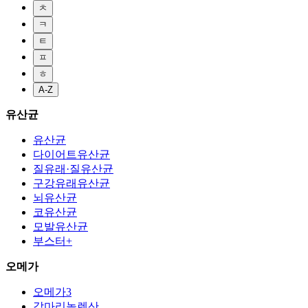
ㅊ
ㅋ
ㅌ
ㅍ
ㅎ
A-Z
유산균
유산균
다이어트유산균
질유래·질유산균
구강유래유산균
뇌유산균
코유산균
모발유산균
부스터+
오메가
오메가3
감마리놀렌산