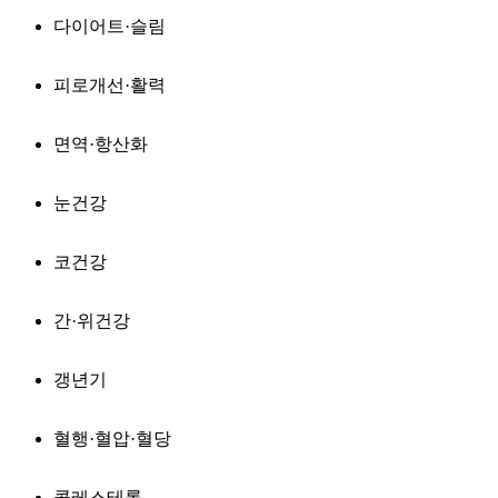
다이어트·슬림
피로개선·활력
면역·항산화
눈건강
코건강
간·위건강
갱년기
혈행·혈압·혈당
콜레스테롤