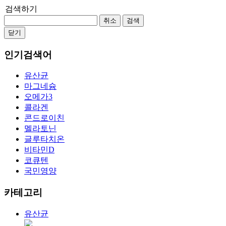
검색하기
취소
검색
닫기
인기검색어
유산균
마그네슘
오메가3
콜라겐
콘드로이친
멜라토닌
글루타치온
비타민D
코큐텐
국민영양
카테고리
유산균