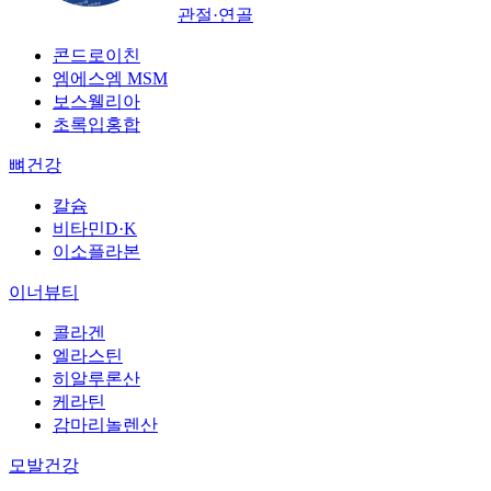
관절·연골
콘드로이친
엠에스엠 MSM
보스웰리아
초록입홍합
뼈건강
칼슘
비타민D·K
이소플라본
이너뷰티
콜라겐
엘라스틴
히알루론산
케라틴
감마리놀렌산
모발건강