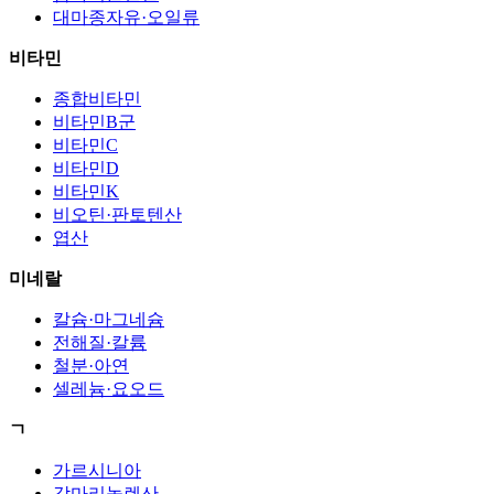
대마종자유·오일류
비타민
종합비타민
비타민B군
비타민C
비타민D
비타민K
비오틴·판토텐산
엽산
미네랄
칼슘·마그네슘
전해질·칼륨
철분·아연
셀레늄·요오드
ㄱ
가르시니아
감마리놀렌산