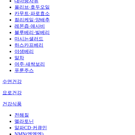
대마종자유
올리브·호두오일
카무트·파로효소
컬리케일·양배추
레몬즙·애사비
블루베리·빌베리
마시는샐러드
하스카프베리
야생베리
말차
여주·새싹보리
푸룬주스
수면건강
요로건강
건강식품
전해질
멜라토닌
알파CD·커큐민
NMN(엔엠엔)