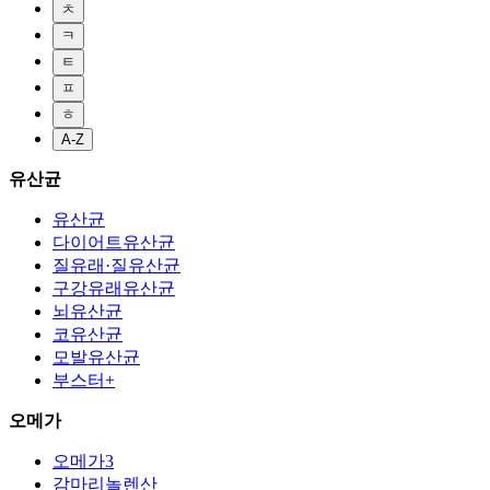
ㅊ
ㅋ
ㅌ
ㅍ
ㅎ
A-Z
유산균
유산균
다이어트유산균
질유래·질유산균
구강유래유산균
뇌유산균
코유산균
모발유산균
부스터+
오메가
오메가3
감마리놀렌산