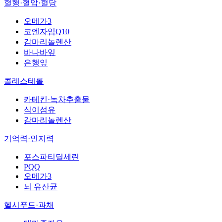
혈행·혈압·혈당
오메가3
코엔자임Q10
감마리놀렌산
바나바잎
은행잎
콜레스테롤
카테킨·녹차추출물
식이섬유
감마리놀렌산
기억력·인지력
포스파티딜세린
PQQ
오메가3
뇌 유산균
헬시푸드·과채