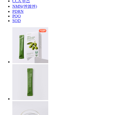
CCA 주스
NMN(엔엠엔)
PDRN
PQQ
SOD