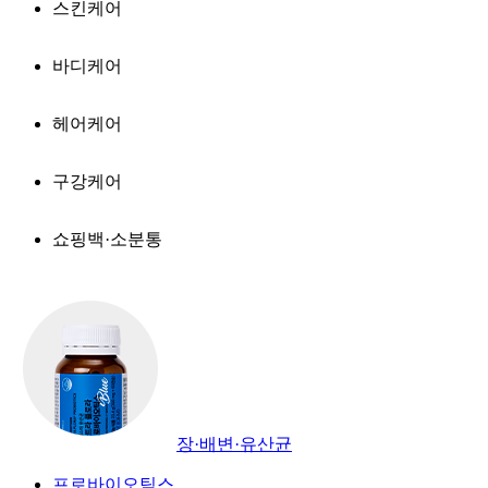
스킨케어
바디케어
헤어케어
구강케어
쇼핑백·소분통
장·배변·유산균
프로바이오틱스