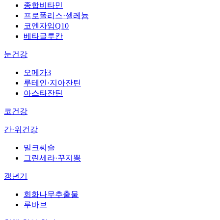
종합비타민
프로폴리스·셀레늄
코엔자임Q10
베타글루칸
눈건강
오메가3
루테인·지아잔틴
아스타잔틴
코건강
간·위건강
밀크씨슬
그린세라·꾸지뽕
갱년기
회화나무추출물
루바브