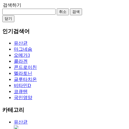
검색하기
취소
검색
닫기
인기검색어
유산균
마그네슘
오메가3
콜라겐
콘드로이친
멜라토닌
글루타치온
비타민D
코큐텐
국민영양
카테고리
유산균