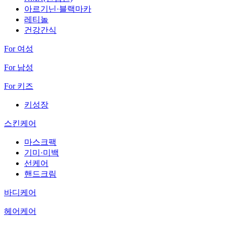
아르기닌·블랙마카
레티놀
건강간식
For 여성
For 남성
For 키즈
키성장
스킨케어
마스크팩
기미·미백
선케어
핸드크림
바디케어
헤어케어