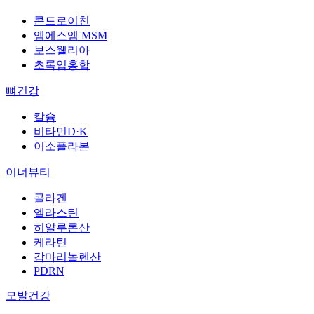
콘드로이친
엠에스엠 MSM
보스웰리아
초록입홍합
뼈건강
칼슘
비타민D·K
이소플라본
이너뷰티
콜라겐
엘라스틴
히알루론산
케라틴
감마리놀렌산
PDRN
모발건강