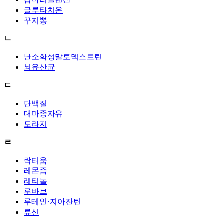
글루타치온
꾸지뽕
ㄴ
난소화성말토덱스트린
뇌유산균
ㄷ
단백질
대마종자유
도라지
ㄹ
락티움
레몬즙
레티놀
루바브
루테인·지아잔틴
류신