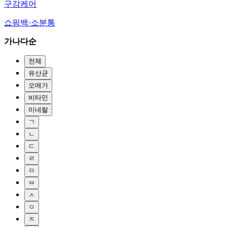
구강케어
쇼핑백·소분통
가나다순
전체
유산균
오메가
비타민
미네랄
ㄱ
ㄴ
ㄷ
ㄹ
ㅁ
ㅂ
ㅅ
ㅇ
ㅈ