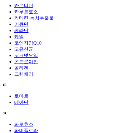
카르니틴
카무트효소
카테킨·녹차추출물
커큐민
케라틴
케일
코엔자임Q10
코유산균
코코넛오일
콘드로이친
콜라겐
크랜베리
ㅌ
토마토
테아닌
ㅍ
파로효소
파비플로라