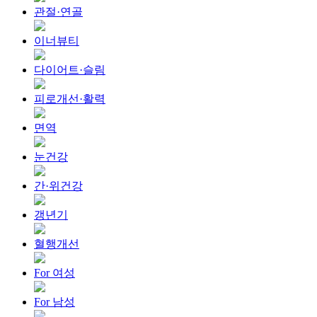
관절·연골
이너뷰티
다이어트·슬림
피로개선·활력
면역
눈건강
간·위건강
갱년기
혈행개선
For 여성
For 남성