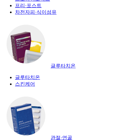
프리·포스트
차전자피·식이섬유
글루타치온
글루타치온
스킨케어
관절·연골