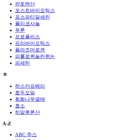
판토텐산
포스트바이오틱스
포스파티딜세린
폴리코사놀
푸룬
프로폴리스
프리바이오틱스
플라즈마로겐
피롤로퀴놀린퀴논
피세틴
ㅎ
하스카프베리
호두오일
회화나무열매
효소
히알루론산
A-Z
ABC 주스