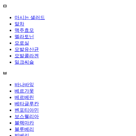
ㅁ
마시는 샐러드
말차
맥주효모
멜라토닌
모로실
모발유산균
모발콜라겐
밀크씨슬
ㅂ
바나바잎
베르가못
베르베린
베타글루칸
벤포티아민
보스웰리아
블랙마카
블루베리
빌베리