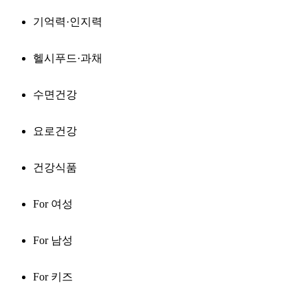
기억력·인지력
헬시푸드·과채
수면건강
요로건강
건강식품
For 여성
For 남성
For 키즈