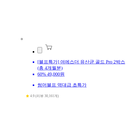
[블프특가] 여에스더 유산균 골드 Pro 2박스
(총 4개월분)
60%
49,000원
썸머블프 역대급 초특가
4.9 (리뷰 30,161개)