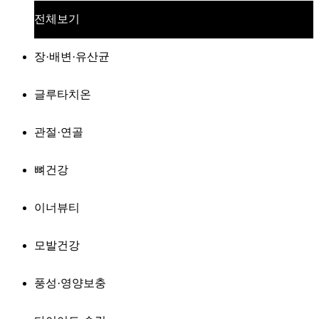
전체보기
장·배변·유산균
글루타치온
관절·연골
뼈건강
이너뷰티
모발건강
풍성·영양보충