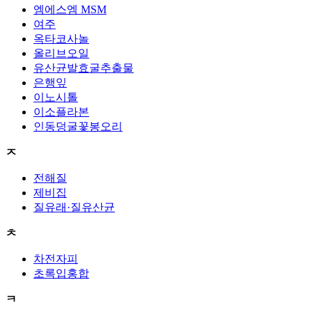
엠에스엠 MSM
여주
옥타코사놀
올리브오일
유산균발효굴추출물
은행잎
이노시톨
이소플라본
인동덩굴꽃봉오리
ㅈ
전해질
제비집
질유래·질유산균
ㅊ
차전자피
초록입홍합
ㅋ