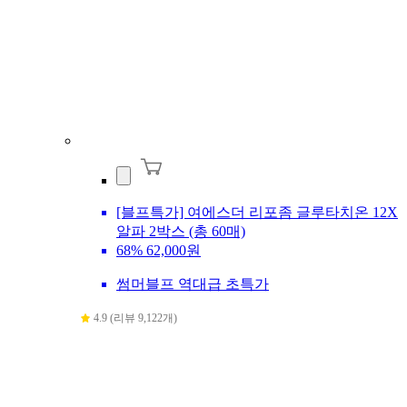
[블프특가] 여에스더 리포좀 글루타치온 12X
알파 2박스 (총 60매)
68%
62,000원
썸머블프 역대급 초특가
4.9 (리뷰 9,122개)