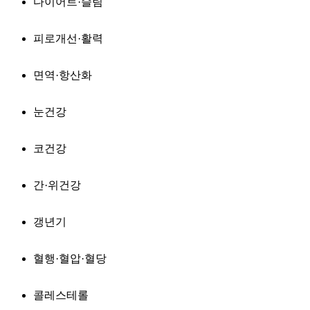
다이어트·슬림
피로개선·활력
면역·항산화
눈건강
코건강
간·위건강
갱년기
혈행·혈압·혈당
콜레스테롤