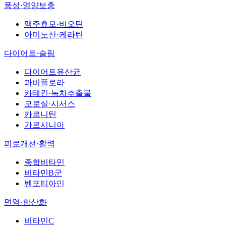
풍성·영양보충
맥주효모·비오틴
아미노산·케라틴
다이어트·슬림
다이어트유산균
파비플로라
카테킨·녹차추출물
모로실·시서스
카르니틴
가르시니아
피로개선·활력
종합비타민
비타민B군
벤포티아민
면역·항산화
비타민C