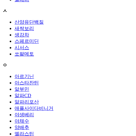
ㅅ
산양유단백질
새싹보리
생강차
스페르미딘
시서스
쏘팔메토
ㅇ
아르기닌
아스타잔틴
알부민
알파CD
알파리포산
애플사이다비니거
야생베리
야채수
양배추
엘라스틴