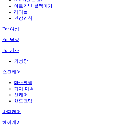
아르기닌·블랙마카
레티놀
건강간식
For 여성
For 남성
For 키즈
키성장
스킨케어
마스크팩
기미·미백
선케어
핸드크림
바디케어
헤어케어