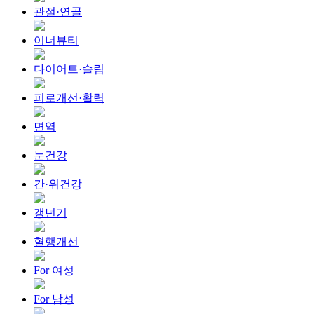
관절·연골
이너뷰티
다이어트·슬림
피로개선·활력
면역
눈건강
간·위건강
갱년기
혈행개선
For 여성
For 남성