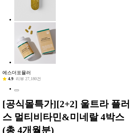
에스더포뮬러
4.9
리뷰 27,180건
[공식몰특가][2+2] 울트라 플러
스 멀티비타민&미네랄 4박스
(총 4개월분)