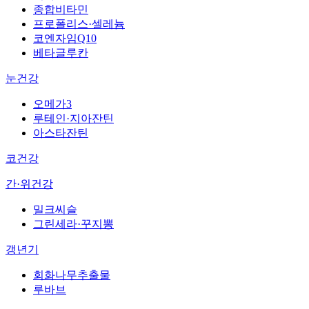
종합비타민
프로폴리스·셀레늄
코엔자임Q10
베타글루칸
눈건강
오메가3
루테인·지아잔틴
아스타잔틴
코건강
간·위건강
밀크씨슬
그린세라·꾸지뽕
갱년기
회화나무추출물
루바브