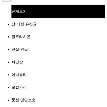
전체보기
장·배변·유산균
글루타치온
관절·연골
뼈건강
이너뷰티
모발건강
풍성·영양보충