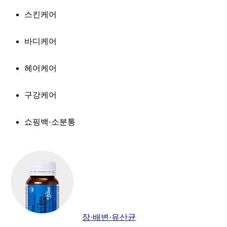
스킨케어
바디케어
헤어케어
구강케어
쇼핑백·소분통
장·배변·유산균