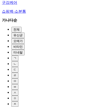
구강케어
쇼핑백·소분통
가나다순
전체
유산균
오메가
비타민
미네랄
ㄱ
ㄴ
ㄷ
ㄹ
ㅁ
ㅂ
ㅅ
ㅇ
ㅈ