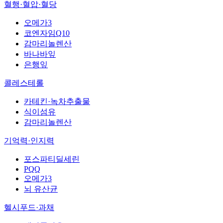
혈행·혈압·혈당
오메가3
코엔자임Q10
감마리놀렌산
바나바잎
은행잎
콜레스테롤
카테킨·녹차추출물
식이섬유
감마리놀렌산
기억력·인지력
포스파티딜세린
PQQ
오메가3
뇌 유산균
헬시푸드·과채