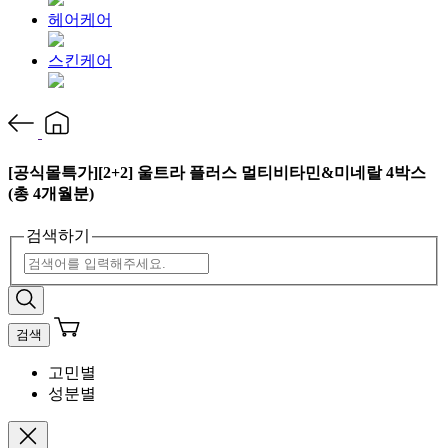
헤어케어
스킨케어
[공식몰특가][2+2] 울트라 플러스 멀티비타민&미네랄 4박스
(총 4개월분)
검색하기
검색
고민별
성분별