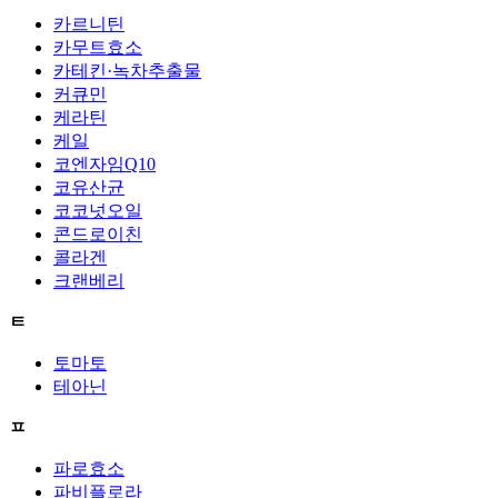
카르니틴
카무트효소
카테킨·녹차추출물
커큐민
케라틴
케일
코엔자임Q10
코유산균
코코넛오일
콘드로이친
콜라겐
크랜베리
ㅌ
토마토
테아닌
ㅍ
파로효소
파비플로라