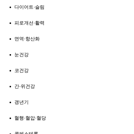
다이어트·슬림
피로개선·활력
면역·항산화
눈건강
코건강
간·위건강
갱년기
혈행·혈압·혈당
콜레스테롤