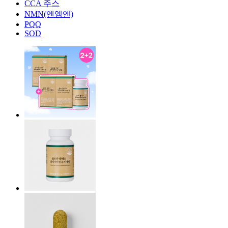
CCA 주스
NMN(엔엠엔)
PQQ
SOD