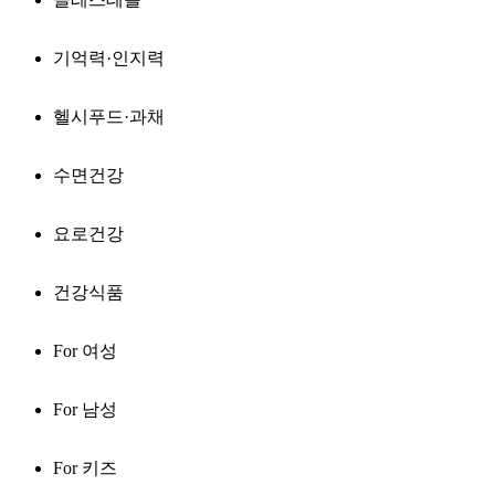
기억력·인지력
헬시푸드·과채
수면건강
요로건강
건강식품
For 여성
For 남성
For 키즈