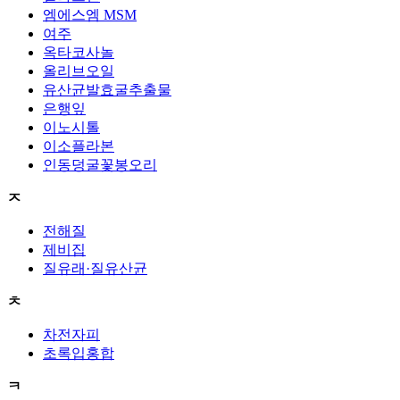
엠에스엠 MSM
여주
옥타코사놀
올리브오일
유산균발효굴추출물
은행잎
이노시톨
이소플라본
인동덩굴꽃봉오리
ㅈ
전해질
제비집
질유래·질유산균
ㅊ
차전자피
초록입홍합
ㅋ