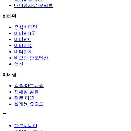
대마종자유·오일류
비타민
종합비타민
비타민B군
비타민C
비타민D
비타민K
비오틴·판토텐산
엽산
미네랄
칼슘·마그네슘
전해질·칼륨
철분·아연
셀레늄·요오드
ㄱ
가르시니아