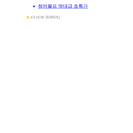
썸머블프 역대급 초특가
4.9 (리뷰 30,084개)