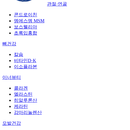
관절·연골
콘드로이친
엠에스엠 MSM
보스웰리아
초록입홍합
뼈건강
칼슘
비타민D·K
이소플라본
이너뷰티
콜라겐
엘라스틴
히알루론산
케라틴
감마리놀렌산
모발건강