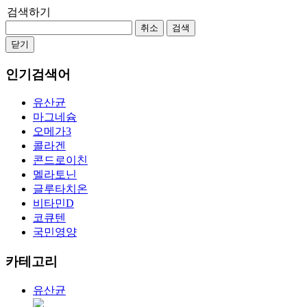
검색하기
취소
검색
닫기
인기검색어
유산균
마그네슘
오메가3
콜라겐
콘드로이친
멜라토닌
글루타치온
비타민D
코큐텐
국민영양
카테고리
유산균