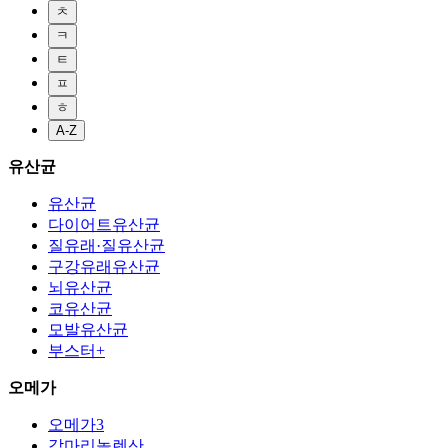
ㅊ
ㅋ
ㅌ
ㅍ
ㅎ
A-Z
유산균
유산균
다이어트유산균
질유래·질유산균
구강유래유산균
뇌유산균
코유산균
모발유산균
부스터+
오메가
오메가3
감마리놀렌산