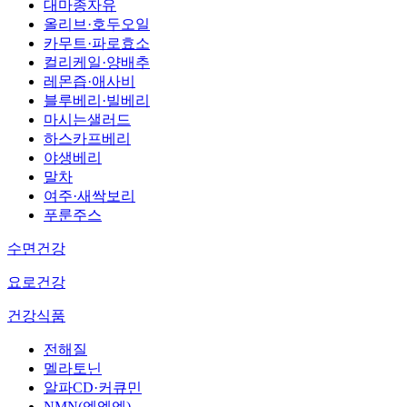
대마종자유
올리브·호두오일
카무트·파로효소
컬리케일·양배추
레몬즙·애사비
블루베리·빌베리
마시는샐러드
하스카프베리
야생베리
말차
여주·새싹보리
푸룬주스
수면건강
요로건강
건강식품
전해질
멜라토닌
알파CD·커큐민
NMN(엔엠엔)