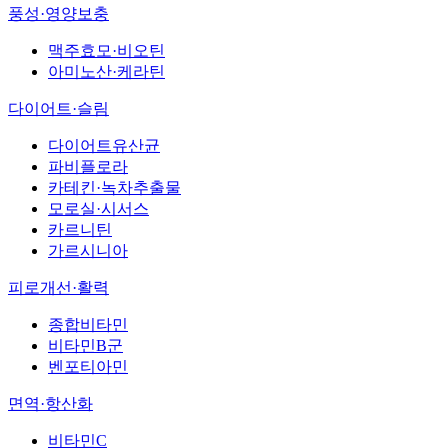
풍성·영양보충
맥주효모·비오틴
아미노산·케라틴
다이어트·슬림
다이어트유산균
파비플로라
카테킨·녹차추출물
모로실·시서스
카르니틴
가르시니아
피로개선·활력
종합비타민
비타민B군
벤포티아민
면역·항산화
비타민C