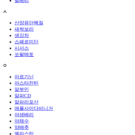
빌베리
ㅅ
산양유단백질
새싹보리
생강차
스페르미딘
시서스
쏘팔메토
ㅇ
아르기닌
아스타잔틴
알부민
알파CD
알파리포산
애플사이다비니거
야생베리
야채수
양배추
엘라스틴