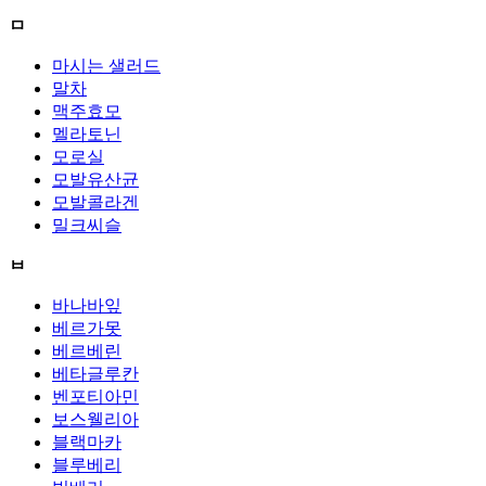
ㅁ
마시는 샐러드
말차
맥주효모
멜라토닌
모로실
모발유산균
모발콜라겐
밀크씨슬
ㅂ
바나바잎
베르가못
베르베린
베타글루칸
벤포티아민
보스웰리아
블랙마카
블루베리