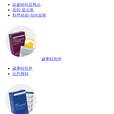
프로바이오틱스
프리·포스트
차전자피·식이섬유
글루타치온
글루타치온
스킨케어