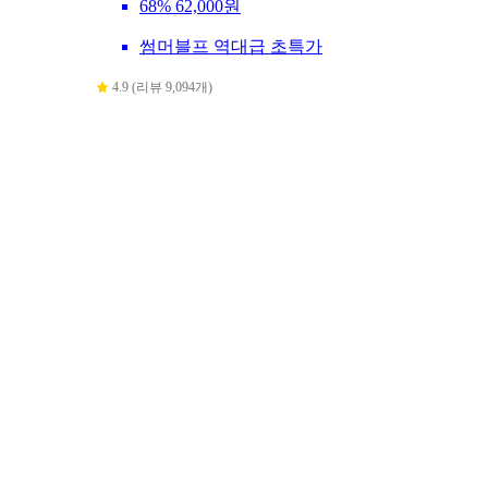
68%
62,000원
썸머블프 역대급 초특가
4.9 (리뷰 9,094개)