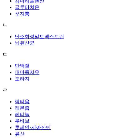
감마리놀렌산
글루타치온
꾸지뽕
ㄴ
난소화성말토덱스트린
뇌유산균
ㄷ
단백질
대마종자유
도라지
ㄹ
락티움
레몬즙
레티놀
루바브
루테인·지아잔틴
류신