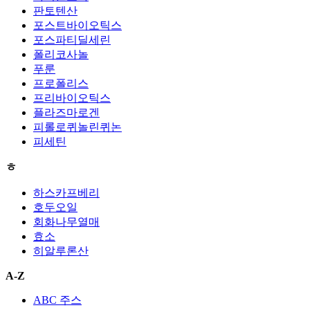
판토텐산
포스트바이오틱스
포스파티딜세린
폴리코사놀
푸룬
프로폴리스
프리바이오틱스
플라즈마로겐
피롤로퀴놀린퀴논
피세틴
ㅎ
하스카프베리
호두오일
회화나무열매
효소
히알루론산
A-Z
ABC 주스