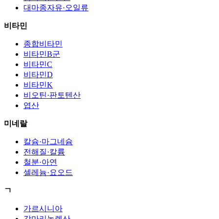
대마종자유·오일류
비타민
종합비타민
비타민B군
비타민C
비타민D
비타민K
비오틴·판토텐산
엽산
미네랄
칼슘·마그네슘
전해질·칼륨
철분·아연
셀레늄·요오드
ㄱ
가르시니아
감마리놀렌산