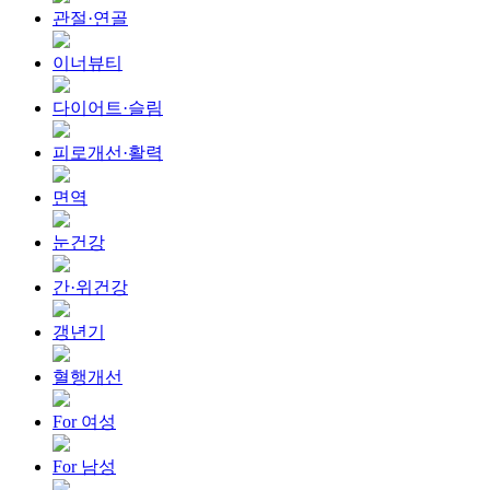
관절·연골
이너뷰티
다이어트·슬림
피로개선·활력
면역
눈건강
간·위건강
갱년기
혈행개선
For 여성
For 남성