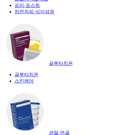
프리·포스트
차전자피·식이섬유
글루타치온
글루타치온
스킨케어
관절·연골