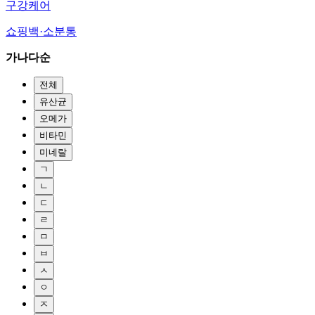
구강케어
쇼핑백·소분통
가나다순
전체
유산균
오메가
비타민
미네랄
ㄱ
ㄴ
ㄷ
ㄹ
ㅁ
ㅂ
ㅅ
ㅇ
ㅈ