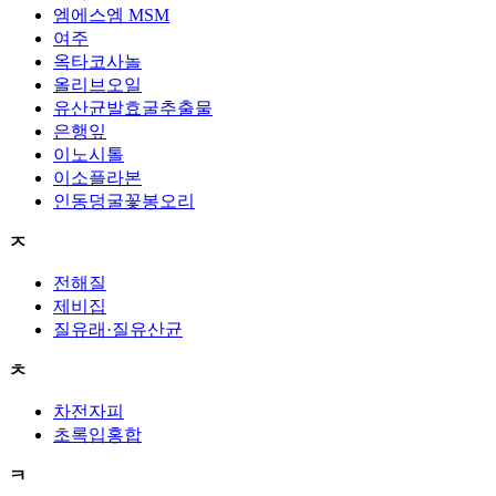
엠에스엠 MSM
여주
옥타코사놀
올리브오일
유산균발효굴추출물
은행잎
이노시톨
이소플라본
인동덩굴꽃봉오리
ㅈ
전해질
제비집
질유래·질유산균
ㅊ
차전자피
초록입홍합
ㅋ