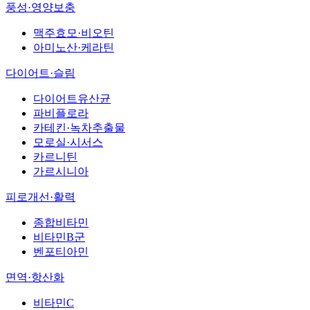
풍성·영양보충
맥주효모·비오틴
아미노산·케라틴
다이어트·슬림
다이어트유산균
파비플로라
카테킨·녹차추출물
모로실·시서스
카르니틴
가르시니아
피로개선·활력
종합비타민
비타민B군
벤포티아민
면역·항산화
비타민C