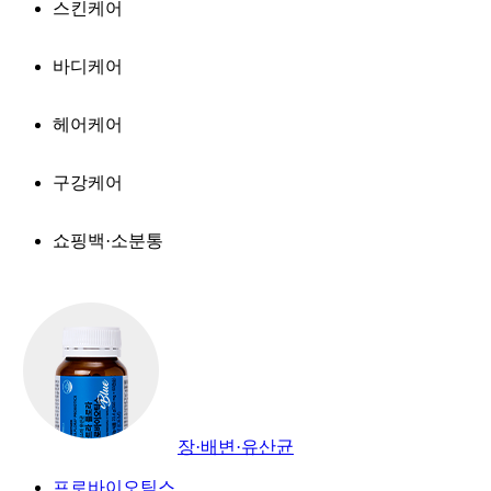
스킨케어
바디케어
헤어케어
구강케어
쇼핑백·소분통
장·배변·유산균
프로바이오틱스