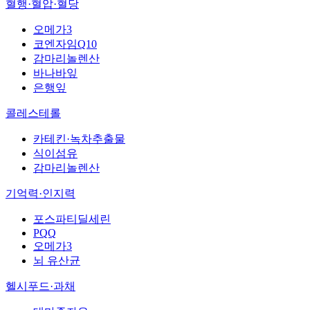
혈행·혈압·혈당
오메가3
코엔자임Q10
감마리놀렌산
바나바잎
은행잎
콜레스테롤
카테킨·녹차추출물
식이섬유
감마리놀렌산
기억력·인지력
포스파티딜세린
PQQ
오메가3
뇌 유산균
헬시푸드·과채