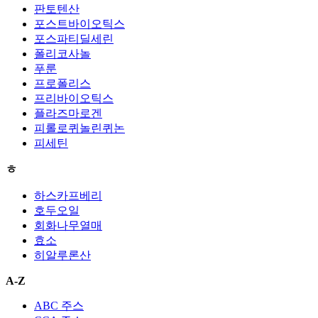
판토텐산
포스트바이오틱스
포스파티딜세린
폴리코사놀
푸룬
프로폴리스
프리바이오틱스
플라즈마로겐
피롤로퀴놀린퀴논
피세틴
ㅎ
하스카프베리
호두오일
회화나무열매
효소
히알루론산
A-Z
ABC 주스