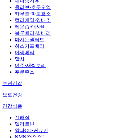
대마종자유
올리브·호두오일
카무트·파로효소
컬리케일·양배추
레몬즙·애사비
블루베리·빌베리
마시는샐러드
하스카프베리
야생베리
말차
여주·새싹보리
푸룬주스
수면건강
요로건강
건강식품
전해질
멜라토닌
알파CD·커큐민
NMN(엔엠엔)