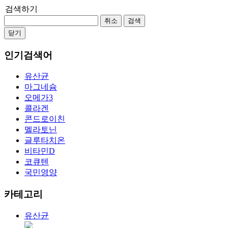
검색하기
취소
검색
닫기
인기검색어
유산균
마그네슘
오메가3
콜라겐
콘드로이친
멜라토닌
글루타치온
비타민D
코큐텐
국민영양
카테고리
유산균