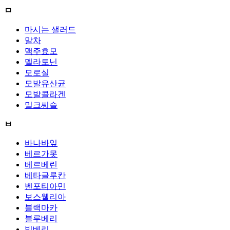
ㅁ
마시는 샐러드
말차
맥주효모
멜라토닌
모로실
모발유산균
모발콜라겐
밀크씨슬
ㅂ
바나바잎
베르가못
베르베린
베타글루칸
벤포티아민
보스웰리아
블랙마카
블루베리
빌베리