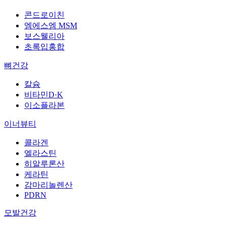
콘드로이친
엠에스엠 MSM
보스웰리아
초록입홍합
뼈건강
칼슘
비타민D·K
이소플라본
이너뷰티
콜라겐
엘라스틴
히알루론산
케라틴
감마리놀렌산
PDRN
모발건강