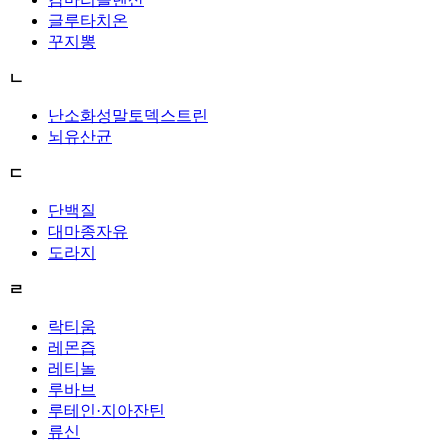
글루타치온
꾸지뽕
ㄴ
난소화성말토덱스트린
뇌유산균
ㄷ
단백질
대마종자유
도라지
ㄹ
락티움
레몬즙
레티놀
루바브
루테인·지아잔틴
류신