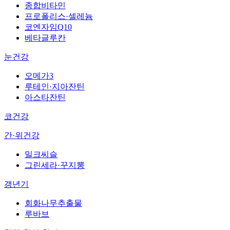
종합비타민
프로폴리스·셀레늄
코엔자임Q10
베타글루칸
눈건강
오메가3
루테인·지아잔틴
아스타잔틴
코건강
간·위건강
밀크씨슬
그린세라·꾸지뽕
갱년기
회화나무추출물
루바브