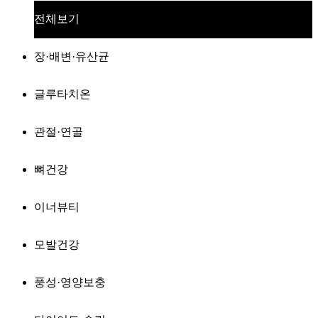
전체보기
장·배변·유산균
글루타치온
관절·연골
뼈건강
이너뷰티
모발건강
풍성·영양보충