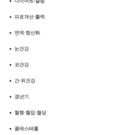
다이어트·슬림
피로개선·활력
면역·항산화
눈건강
코건강
간·위건강
갱년기
혈행·혈압·혈당
콜레스테롤