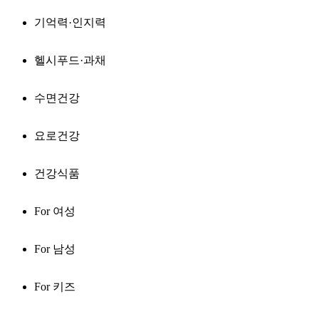
기억력·인지력
헬시푸드·과채
수면건강
요로건강
건강식품
For 여성
For 남성
For 키즈