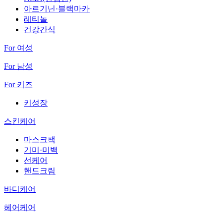
아르기닌·블랙마카
레티놀
건강간식
For 여성
For 남성
For 키즈
키성장
스킨케어
마스크팩
기미·미백
선케어
핸드크림
바디케어
헤어케어