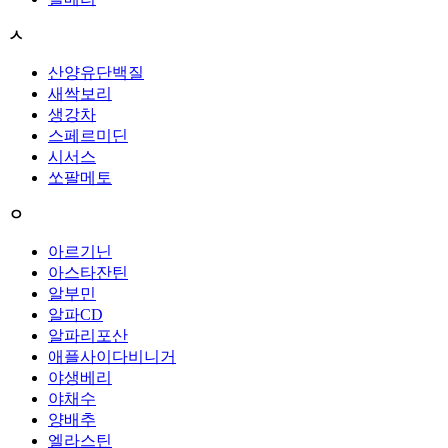
ㅅ
산양유단백질
새싹보리
생강차
스페르미딘
시서스
쏘팔메토
ㅇ
아르기닌
아스타잔틴
알부민
알파CD
알파리포산
애플사이다비니거
야생베리
야채수
양배추
엘라스틴