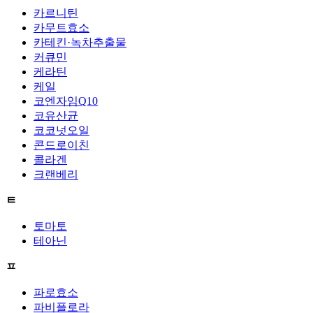
카르니틴
카무트효소
카테킨·녹차추출물
커큐민
케라틴
케일
코엔자임Q10
코유산균
코코넛오일
콘드로이친
콜라겐
크랜베리
ㅌ
토마토
테아닌
ㅍ
파로효소
파비플로라