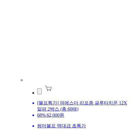
[블프특가] 여에스더 리포좀 글루타치온 12X
알파 2박스 (총 60매)
68%
62,000원
썸머블프 역대급 초특가