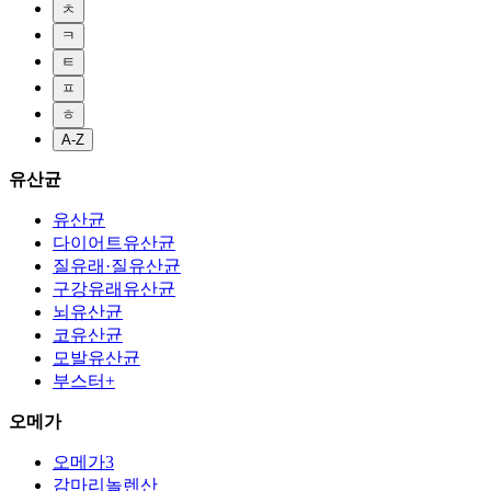
ㅊ
ㅋ
ㅌ
ㅍ
ㅎ
A-Z
유산균
유산균
다이어트유산균
질유래·질유산균
구강유래유산균
뇌유산균
코유산균
모발유산균
부스터+
오메가
오메가3
감마리놀렌산