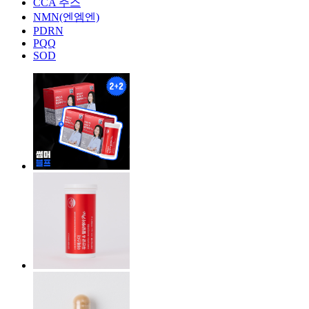
CCA 주스
NMN(엔엠엔)
PDRN
PQQ
SOD