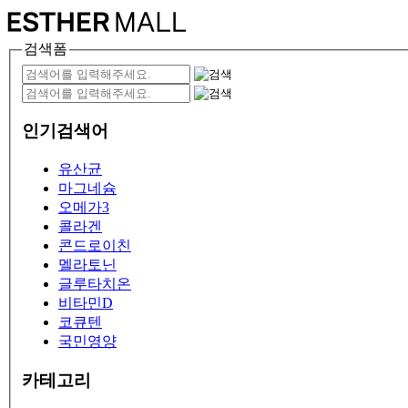
검색폼
인기검색어
유산균
마그네슘
오메가3
콜라겐
콘드로이친
멜라토닌
글루타치온
비타민D
코큐텐
국민영양
카테고리