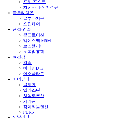
프리·포스트
차전자피·식이섬유
글루타치온
글루타치온
스킨케어
관절·연골
콘드로이친
엠에스엠 MSM
보스웰리아
초록입홍합
뼈건강
칼슘
비타민D·K
이소플라본
이너뷰티
콜라겐
엘라스틴
히알루론산
케라틴
감마리놀렌산
PDRN
모발건강