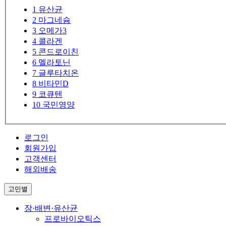
1
유산균
2
마그네슘
3
오메가3
4
콜라겐
5
콘드로이친
6
멜라토닌
7
글루타치온
8
비타민D
9
코큐텐
10
국민영양
로그인
회원가입
고객센터
해외배송
고민별
장·배변·유산균
프로바이오틱스