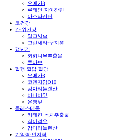
오메가3
루테인·지아잔틴
아스타잔틴
코건강
간·위건강
밀크씨슬
그린세라·꾸지뽕
갱년기
회화나무추출물
루바브
혈행·혈압·혈당
오메가3
코엔자임Q10
감마리놀렌산
바나바잎
은행잎
콜레스테롤
카테킨·녹차추출물
식이섬유
감마리놀렌산
기억력·인지력