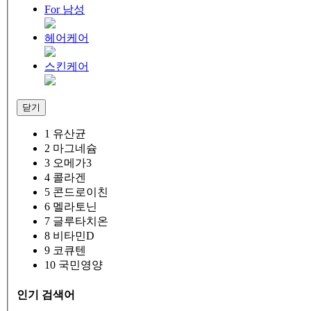
For 남성
헤어케어
스킨케어
닫기
1
유산균
2
마그네슘
3
오메가3
4
콜라겐
5
콘드로이친
6
멜라토닌
7
글루타치온
8
비타민D
9
코큐텐
10
국민영양
인기 검색어