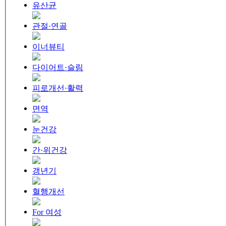
유산균
관절·연골
이너뷰티
다이어트·슬림
피로개선·활력
면역
눈건강
간·위건강
갱년기
혈행개선
For 여성