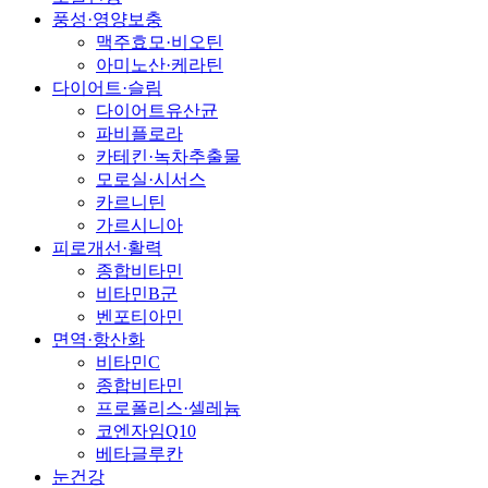
풍성·영양보충
맥주효모·비오틴
아미노산·케라틴
다이어트·슬림
다이어트유산균
파비플로라
카테킨·녹차추출물
모로실·시서스
카르니틴
가르시니아
피로개선·활력
종합비타민
비타민B군
벤포티아민
면역·항산화
비타민C
종합비타민
프로폴리스·셀레늄
코엔자임Q10
베타글루칸
눈건강