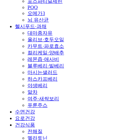
포스파티딜세린
PQQ
오메가3
뇌 유산균
헬시푸드·과채
대마종자유
올리브·호두오일
카무트·파로효소
컬리케일·양배추
레몬즙·애사비
블루베리·빌베리
마시는샐러드
하스카프베리
야생베리
말차
여주·새싹보리
푸룬주스
수면건강
요로건강
건강식품
전해질
멜라토닌