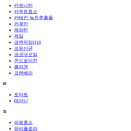
카르니틴
카무트효소
카테킨·녹차추출물
커큐민
케라틴
케일
코엔자임Q10
코유산균
코코넛오일
콘드로이친
콜라겐
크랜베리
ㅌ
토마토
테아닌
ㅍ
파로효소
파비플로라