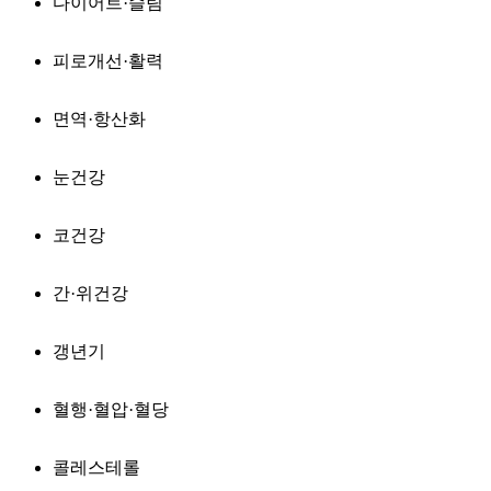
다이어트·슬림
피로개선·활력
면역·항산화
눈건강
코건강
간·위건강
갱년기
혈행·혈압·혈당
콜레스테롤