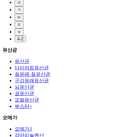
ㅊ
ㅋ
ㅌ
ㅍ
ㅎ
A-Z
유산균
유산균
다이어트유산균
질유래·질유산균
구강유래유산균
뇌유산균
코유산균
모발유산균
부스터+
오메가
오메가3
감마리놀렌산