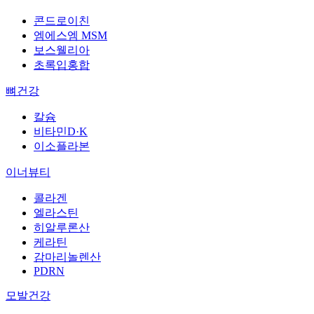
콘드로이친
엠에스엠 MSM
보스웰리아
초록입홍합
뼈건강
칼슘
비타민D·K
이소플라본
이너뷰티
콜라겐
엘라스틴
히알루론산
케라틴
감마리놀렌산
PDRN
모발건강