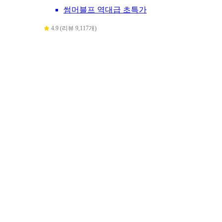
썸머블프 역대급 초특가
4.9 (리뷰 9,117개)