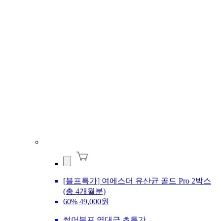
[블프특가] 여에스더 유산균 골드 Pro 2박스
(총 4개월분)
60%
49,000원
썸머블프 역대급 초특가