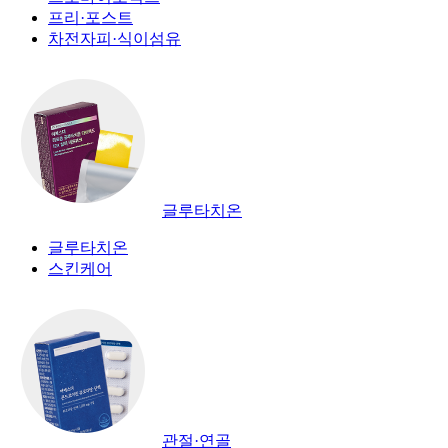
프리·포스트
차전자피·식이섬유
글루타치온
글루타치온
스킨케어
관절·연골