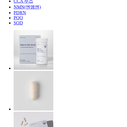
CCA 주스
NMN(엔엠엔)
PDRN
PQQ
SOD