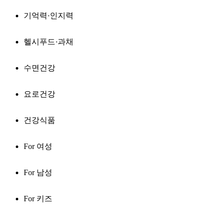
기억력·인지력
헬시푸드·과채
수면건강
요로건강
건강식품
For 여성
For 남성
For 키즈