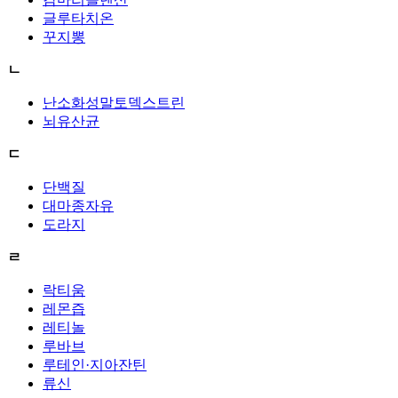
글루타치온
꾸지뽕
ㄴ
난소화성말토덱스트린
뇌유산균
ㄷ
단백질
대마종자유
도라지
ㄹ
락티움
레몬즙
레티놀
루바브
루테인·지아잔틴
류신