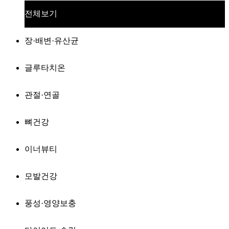
전체보기
장·배변·유산균
글루타치온
관절·연골
뼈건강
이너뷰티
모발건강
풍성·영양보충