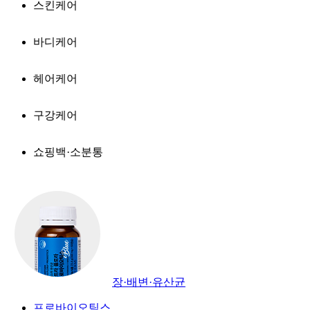
스킨케어
바디케어
헤어케어
구강케어
쇼핑백·소분통
장·배변·유산균
프로바이오틱스