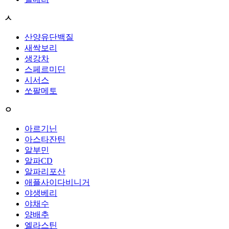
ㅅ
산양유단백질
새싹보리
생강차
스페르미딘
시서스
쏘팔메토
ㅇ
아르기닌
아스타잔틴
알부민
알파CD
알파리포산
애플사이다비니거
야생베리
야채수
양배추
엘라스틴