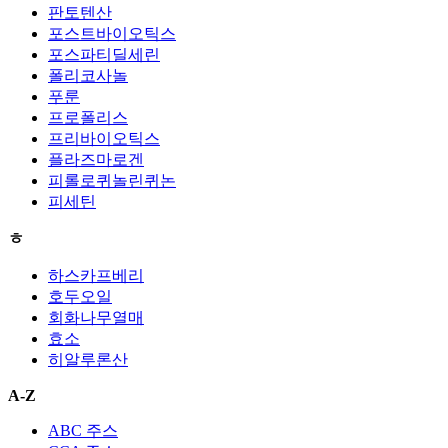
판토텐산
포스트바이오틱스
포스파티딜세린
폴리코사놀
푸룬
프로폴리스
프리바이오틱스
플라즈마로겐
피롤로퀴놀린퀴논
피세틴
ㅎ
하스카프베리
호두오일
회화나무열매
효소
히알루론산
A-Z
ABC 주스