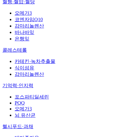
혈행·혈압·혈당
오메가3
코엔자임Q10
감마리놀렌산
바나바잎
은행잎
콜레스테롤
카테킨·녹차추출물
식이섬유
감마리놀렌산
기억력·인지력
포스파티딜세린
PQQ
오메가3
뇌 유산균
헬시푸드·과채