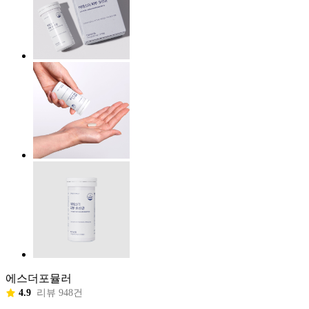
에스더포뮬러
4.9
리뷰 948건