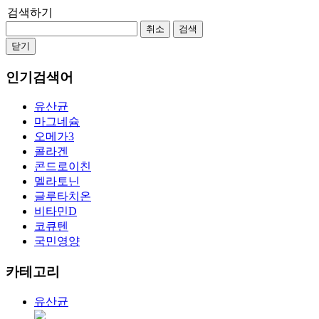
검색하기
취소
검색
닫기
인기검색어
유산균
마그네슘
오메가3
콜라겐
콘드로이친
멜라토닌
글루타치온
비타민D
코큐텐
국민영양
카테고리
유산균