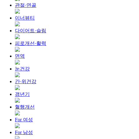
관절·연골
이너뷰티
다이어트·슬림
피로개선·활력
면역
눈건강
간·위건강
갱년기
혈행개선
For 여성
For 남성