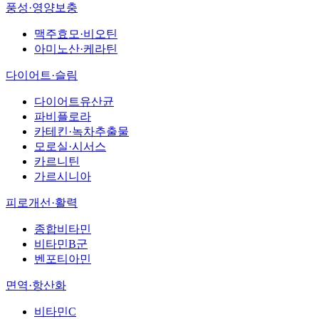
풍성·영양보충
맥주효모·비오틴
아미노산·케라틴
다이어트·슬림
다이어트유산균
파비플로라
카테킨·녹차추출물
모로실·시서스
카르니틴
가르시니아
피로개선·활력
종합비타민
비타민B군
벤포티아민
면역·항산화
비타민C