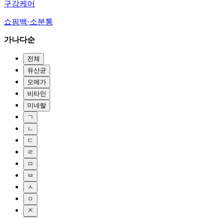
구강케어
쇼핑백·소분통
가나다순
전체
유산균
오메가
비타민
미네랄
ㄱ
ㄴ
ㄷ
ㄹ
ㅁ
ㅂ
ㅅ
ㅇ
ㅈ