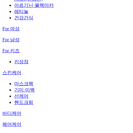
아르기닌·블랙마카
레티놀
건강간식
For 여성
For 남성
For 키즈
키성장
스킨케어
마스크팩
기미·미백
선케어
핸드크림
바디케어
헤어케어