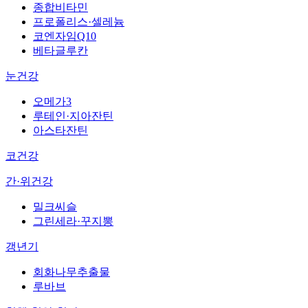
종합비타민
프로폴리스·셀레늄
코엔자임Q10
베타글루칸
눈건강
오메가3
루테인·지아잔틴
아스타잔틴
코건강
간·위건강
밀크씨슬
그린세라·꾸지뽕
갱년기
회화나무추출물
루바브