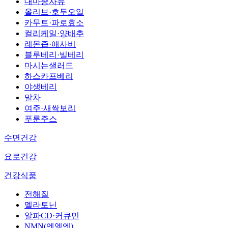
대마종자유
올리브·호두오일
카무트·파로효소
컬리케일·양배추
레몬즙·애사비
블루베리·빌베리
마시는샐러드
하스카프베리
야생베리
말차
여주·새싹보리
푸룬주스
수면건강
요로건강
건강식품
전해질
멜라토닌
알파CD·커큐민
NMN(엔엠엔)