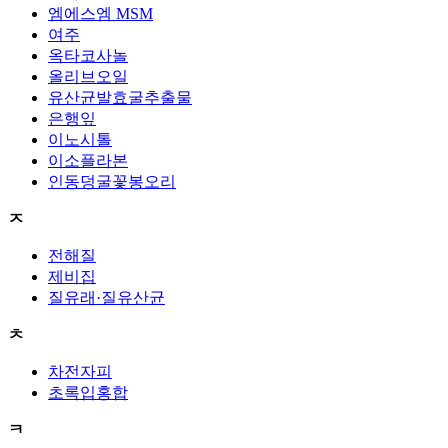
엠에스엠 MSM
여주
옥타코사놀
올리브오일
유산균발효굴추출물
은행잎
이노시톨
이소플라본
인동덩굴꽃봉오리
ㅈ
전해질
제비집
질유래·질유산균
ㅊ
차전자피
초록입홍합
ㅋ