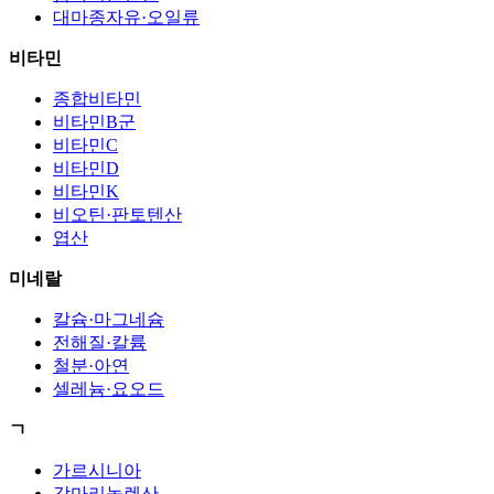
대마종자유·오일류
비타민
종합비타민
비타민B군
비타민C
비타민D
비타민K
비오틴·판토텐산
엽산
미네랄
칼슘·마그네슘
전해질·칼륨
철분·아연
셀레늄·요오드
ㄱ
가르시니아
감마리놀렌산