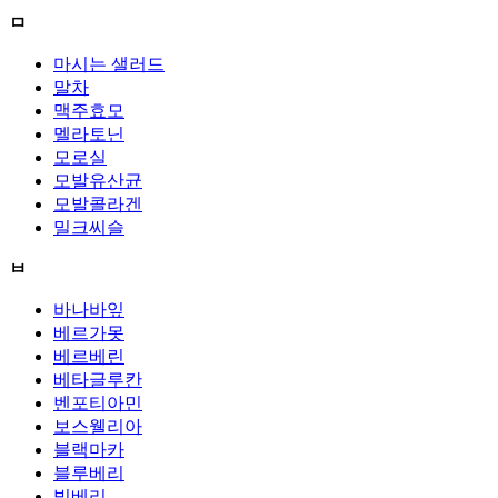
ㅁ
마시는 샐러드
말차
맥주효모
멜라토닌
모로실
모발유산균
모발콜라겐
밀크씨슬
ㅂ
바나바잎
베르가못
베르베린
베타글루칸
벤포티아민
보스웰리아
블랙마카
블루베리
빌베리