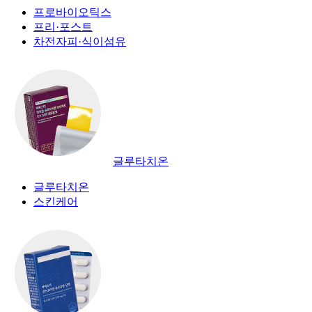
프로바이오틱스
프리·포스트
차전자피·식이섬유
글루타치온
글루타치온
스킨케어