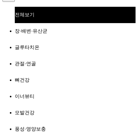
전체보기
장·배변·유산균
글루타치온
관절·연골
뼈건강
이너뷰티
모발건강
풍성·영양보충