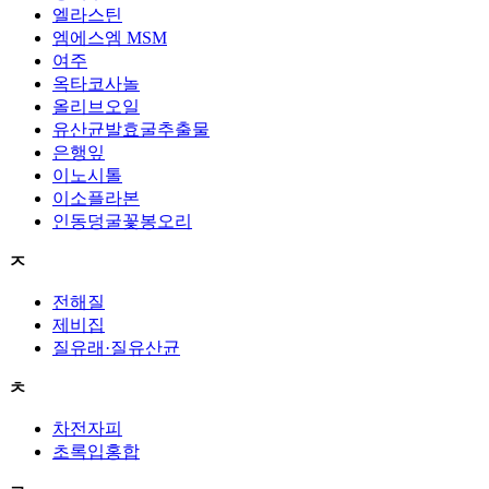
엘라스틴
엠에스엠 MSM
여주
옥타코사놀
올리브오일
유산균발효굴추출물
은행잎
이노시톨
이소플라본
인동덩굴꽃봉오리
ㅈ
전해질
제비집
질유래·질유산균
ㅊ
차전자피
초록입홍합