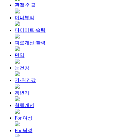
관절·연골
이너뷰티
다이어트·슬림
피로개선·활력
면역
눈건강
간·위건강
갱년기
혈행개선
For 여성
For 남성