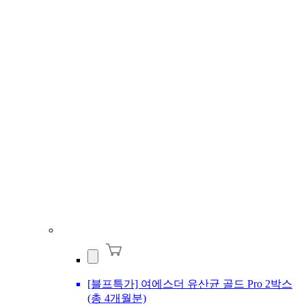
[블프특가] 여에스더 유산균 골드 Pro 2박스
(총 4개월분)