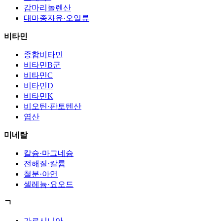
감마리놀렌산
대마종자유·오일류
비타민
종합비타민
비타민B군
비타민C
비타민D
비타민K
비오틴·판토텐산
엽산
미네랄
칼슘·마그네슘
전해질·칼륨
철분·아연
셀레늄·요오드
ㄱ
가르시니아