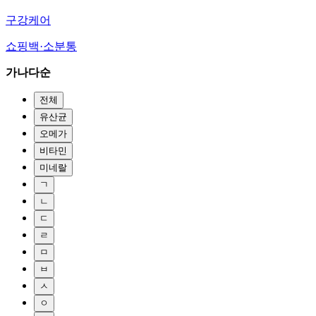
구강케어
쇼핑백·소분통
가나다순
전체
유산균
오메가
비타민
미네랄
ㄱ
ㄴ
ㄷ
ㄹ
ㅁ
ㅂ
ㅅ
ㅇ