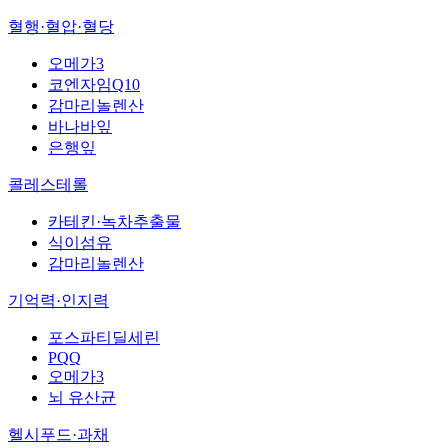
혈행·혈압·혈당
오메가3
코엔자임Q10
감마리놀렌산
바나바잎
은행잎
콜레스테롤
카테킨·녹차추출물
식이섬유
감마리놀렌산
기억력·인지력
포스파티딜세린
PQQ
오메가3
뇌 유산균
헬시푸드·과채