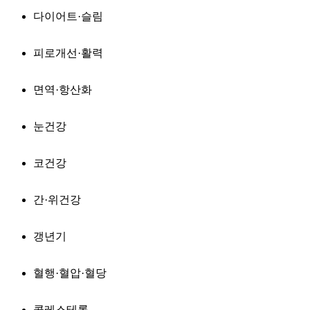
다이어트·슬림
피로개선·활력
면역·항산화
눈건강
코건강
간·위건강
갱년기
혈행·혈압·혈당
콜레스테롤