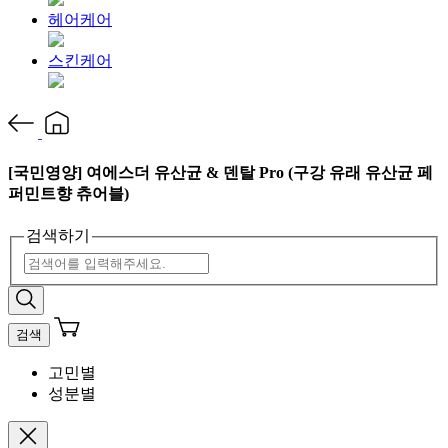
헤어케어
스킨케어
[국민영양] 여에스더 유산균 & 덴탈 Pro (구강 유래 유산균 페
퍼민트향 츄어블)
검색하기
검색
고민별
성분별