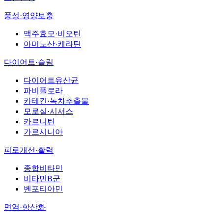
풍성·영양보충
맥주효모·비오틴
아미노산·케라틴
다이어트·슬림
다이어트유산균
파비플로라
카테킨·녹차추출물
모로실·시서스
카르니틴
가르시니아
피로개선·활력
종합비타민
비타민B군
벤포티아민
면역·항산화