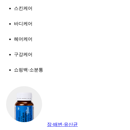
스킨케어
바디케어
헤어케어
구강케어
쇼핑백·소분통
장·배변·유산균