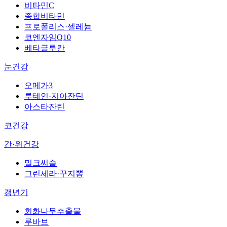
비타민C
종합비타민
프로폴리스·셀레늄
코엔자임Q10
베타글루칸
눈건강
오메가3
루테인·지아잔틴
아스타잔틴
코건강
간·위건강
밀크씨슬
그린세라·꾸지뽕
갱년기
회화나무추출물
루바브