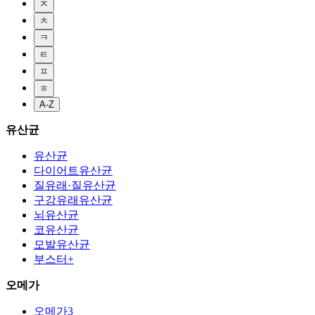
ㅈ
ㅊ
ㅋ
ㅌ
ㅍ
ㅎ
A-Z
유산균
유산균
다이어트유산균
질유래·질유산균
구강유래유산균
뇌유산균
코유산균
모발유산균
부스터+
오메가
오메가3