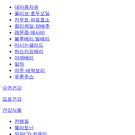
대마종자유
올리브·호두오일
카무트·파로효소
컬리케일·양배추
레몬즙·애사비
블루베리·빌베리
마시는샐러드
하스카프베리
야생베리
말차
여주·새싹보리
푸룬주스
수면건강
요로건강
건강식품
전해질
멜라토닌
알파CD·커큐민