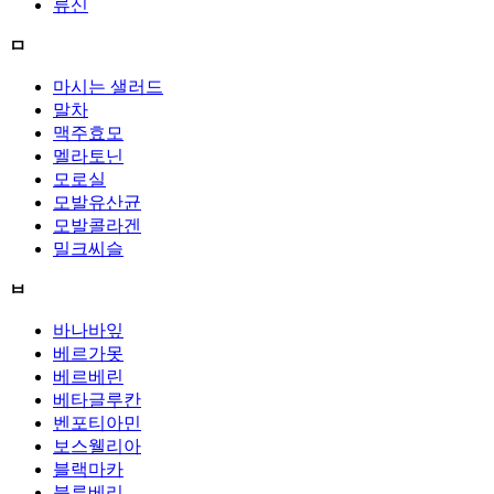
류신
ㅁ
마시는 샐러드
말차
맥주효모
멜라토닌
모로실
모발유산균
모발콜라겐
밀크씨슬
ㅂ
바나바잎
베르가못
베르베린
베타글루칸
벤포티아민
보스웰리아
블랙마카
블루베리