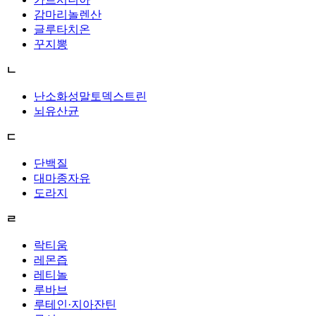
감마리놀렌산
글루타치온
꾸지뽕
ㄴ
난소화성말토덱스트린
뇌유산균
ㄷ
단백질
대마종자유
도라지
ㄹ
락티움
레몬즙
레티놀
루바브
루테인·지아잔틴