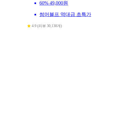
60%
49,000원
썸머블프 역대급 초특가
4.9 (리뷰 30,138개)