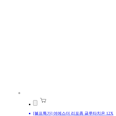
[블프특가] 여에스더 리포좀 글루타치온 12X