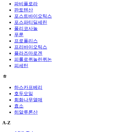
파비플로라
판토텐산
포스트바이오틱스
포스파티딜세린
폴리코사놀
푸룬
프로폴리스
프리바이오틱스
플라즈마로겐
피롤로퀴놀린퀴논
피세틴
ㅎ
하스카프베리
호두오일
회화나무열매
효소
히알루론산
A-Z