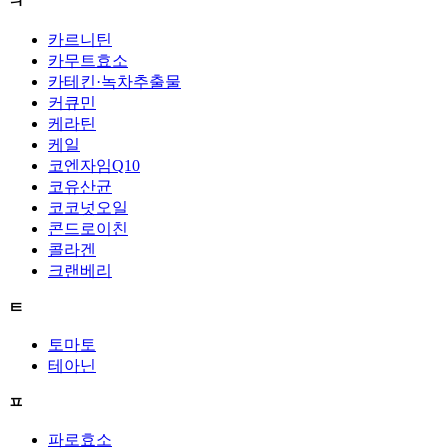
ㅋ
카르니틴
카무트효소
카테킨·녹차추출물
커큐민
케라틴
케일
코엔자임Q10
코유산균
코코넛오일
콘드로이친
콜라겐
크랜베리
ㅌ
토마토
테아닌
ㅍ
파로효소