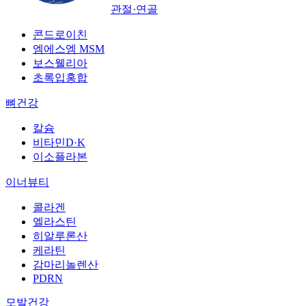
관절·연골
콘드로이친
엠에스엠 MSM
보스웰리아
초록입홍합
뼈건강
칼슘
비타민D·K
이소플라본
이너뷰티
콜라겐
엘라스틴
히알루론산
케라틴
감마리놀렌산
PDRN
모발건강