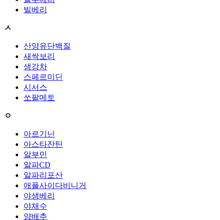
빌베리
ㅅ
산양유단백질
새싹보리
생강차
스페르미딘
시서스
쏘팔메토
ㅇ
아르기닌
아스타잔틴
알부민
알파CD
알파리포산
애플사이다비니거
야생베리
야채수
양배추