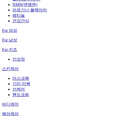
NMN(엔엠엔)
아르기닌·블랙마카
레티놀
건강간식
For 여성
For 남성
For 키즈
키성장
스킨케어
마스크팩
기미·미백
선케어
핸드크림
바디케어
헤어케어