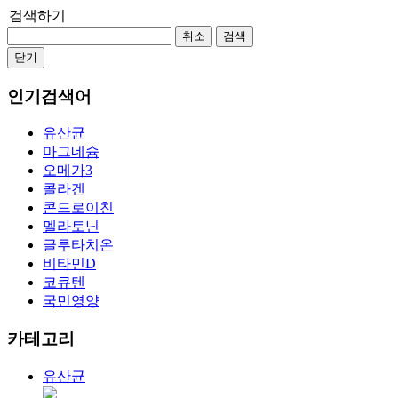
검색하기
취소
검색
닫기
인기검색어
유산균
마그네슘
오메가3
콜라겐
콘드로이친
멜라토닌
글루타치온
비타민D
코큐텐
국민영양
카테고리
유산균