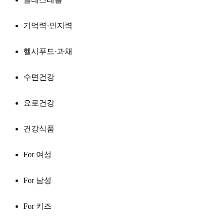
기억력·인지력
헬시푸드·과채
수면건강
요로건강
건강식품
For 여성
For 남성
For 키즈