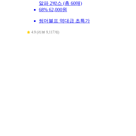
알파 2박스 (총 60매)
68%
62,000원
썸머블프 역대급 초특가
4.9 (리뷰 9,117개)